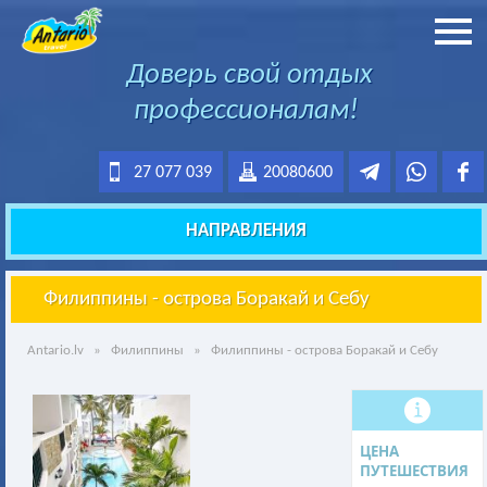
Доверь свой отдых
профессионалам!
27 077 039
20080600
НАПРАВЛЕНИЯ
Филиппины - острова Боракай и Себу
Antario.lv
»
Филиппины
» Филиппины - острова Боракай и Себу
ЦЕНА
ПУТЕШЕСТВИЯ