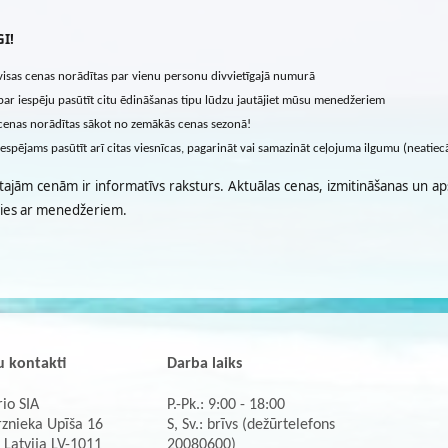
I!
visas cenas norādītas par vienu personu divvietīgajā numurā
par iespēju pasūtīt citu ēdināšanas tipu lūdzu jautājiet mūsu menedžeriem
cenas norādītas sākot no zemākās cenas sezonā!
iespējams pasūtīt arī citas viesnīcas, pagarināt vai samazināt ceļojuma ilgumu (neatie
tajām cenām ir informatīvs raksturs. Aktuālas cenas, izmitināšanas un ap
ties ar menedžeriem.
 kontakti
Darba laiks
io SIA
P.-Pk.: 9:00 - 18:00
rznieka Upīša 16
S, Sv.: brīvs (dežūrtelefons
 Latvija LV-1011
20080600)