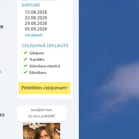
DATUMI
s
15.08.2026
22.08.2026
29.08.2026
ER
05.09.2026
citi datumi
CEĻOJUMĀ IEKĻAUTS
s
Lidojums
Transfērs
Dzīvošana viesnīcā
L
Ēdināšana
s
Jautājiet man.
ICS
Es varu palīdzēt!
s