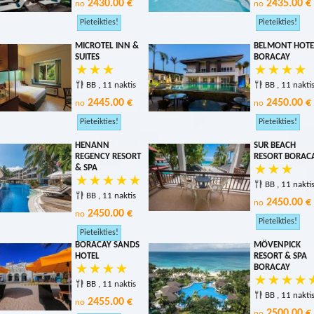
2430.00 €
2435.00 €
no
no
MICROTEL INN &
BELMONT HOTE
SUITES
BORACAY
BB , 11 naktis
BB , 11 nakti
2445.00 €
2450.00 €
no
no
HENANN
SUR BEACH
REGENCY RESORT
RESORT BORAC
& SPA
BB , 11 nakti
BB , 11 naktis
2450.00 €
no
2450.00 €
no
BORACAY SANDS
MÖVENPICK
HOTEL
RESORT & SPA
BORACAY
BB , 11 naktis
BB , 11 nakti
2455.00 €
no
2500.00 €
no