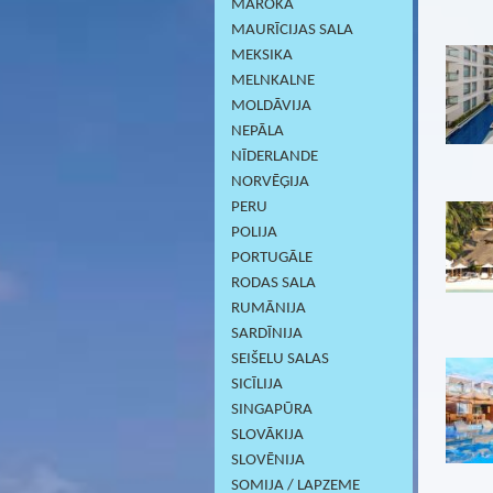
MAROKA
MAURĪCIJAS SALA
MEKSIKA
MELNKALNE
MOLDĀVIJA
NEPĀLA
NĪDERLANDE
NORVĒĢIJA
PERU
POLIJA
PORTUGĀLE
RODAS SALA
RUMĀNIJA
SARDĪNIJА
SEIŠELU SALAS
SICĪLIJA
SINGAPŪRA
SLOVĀKIJA
SLOVĒNIJA
SOMIJA / LAPZEME