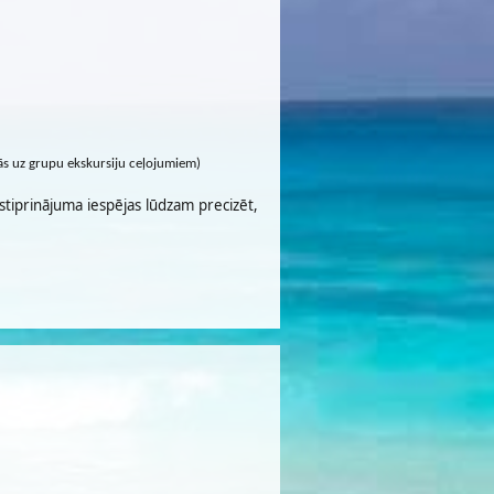
cās uz grupu ekskursiju ceļojumiem)
stiprinājuma iespējas lūdzam precizēt,