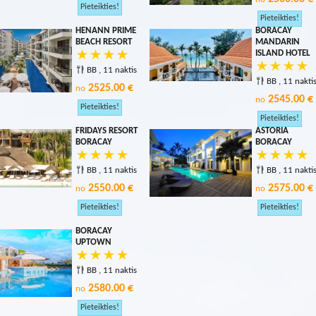
HENANN PRIME
BORACAY
BEACH RESORT
MANDARIN
ISLAND HOTEL
BB , 11 naktis
BB , 11 nakti
2525.00 €
no
2545.00 €
no
FRIDAYS RESORT
ASTORIA
BORACAY
BORACAY
BB , 11 naktis
BB , 11 nakti
2550.00 €
2575.00 €
no
no
BORACAY
UPTOWN
BB , 11 naktis
2580.00 €
no