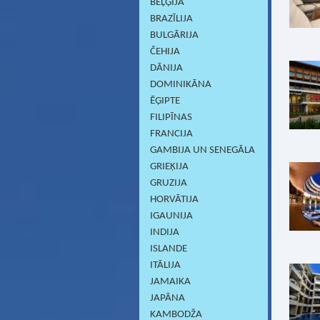
BEĻĢIJA
BRAZĪLIJA
BULGĀRIJA
ČEHIJA
DĀNIJA
DOMINIKĀNA
ĒĢIPTE
FILIPĪNAS
FRANCIJA
GAMBIJA UN SENEGĀLA
GRIEĶIJA
GRUZIJA
HORVĀTIJA
IGAUNIJA
INDIJA
ISLANDE
ITĀLIJA
JAMAIKA
JAPĀNA
KAMBODŽA