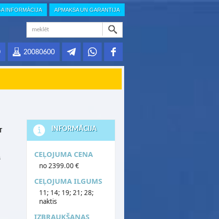
GA INFORMĀCIJA
APMAKSA UN GARANTIJA
0
20080600
INFORMĀCIJA
T
CEĻOJUMA CENA
s
no 2399.00 €
CEĻOJUMA ILGUMS
11; 14; 19; 21; 28;
naktis
IZBRAUKŠANAS