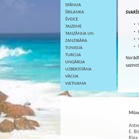
SPĀNIJA
SVARĪG
ŠRILANKA
ŠVEICE
TAIZEME
TANZĀNIJA UN
ZANZIBĀRA
TUNISIJA
TURCIJA
Norādī
UNGĀRIJA
sazino
UZBEKISTĀNA
VĀCIJA
VJETNAMA
Mūsu
Antar
E. Bi
Rīga,