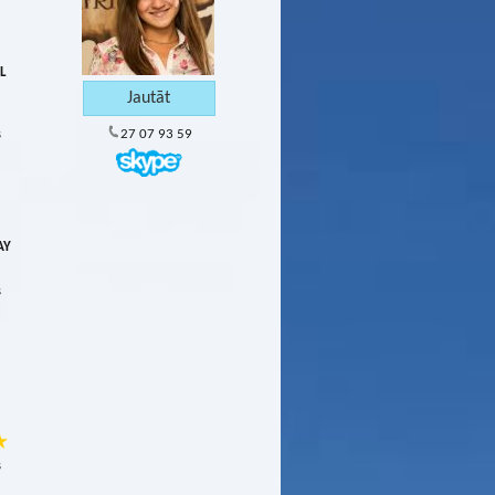
L
s
27 07 93 59
AY
s
s