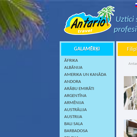
Uztici
profes
GALAMĒRĶI
Fili
ĀFRIKA
Antar
ALBĀNIJA
AMERIKA UN KANĀDA
ANDORA
ARĀBU EMIRĀTI
ARGENTĪNA
ARMĒNIJA
AUSTRĀLIJA
AUSTRIJA
BALI SALA
BARBADOSA