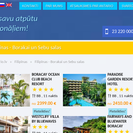
KONTAKTI
PAR MUMS
ATSAUKSMES PAR ANTARIO
SVARĪ
 savu atpūtu
ionāļiem!
23 220 00
pīnas - Borakai un Sebu salas
io.lv
»
Filipīnas
» Filipīnas - Borakai un Sebu salas
BORACAY OCEAN
PARADISE
CLUB BEACH
GARDEN RESOR
RESORT
HOTEL
BB , 11 naktis
BB , 11 nakti
2399.00 €
2410.00 €
no
no
WESTCLIFF VILLA
FAIRWAYS AND
BY BLUEWAVES
BLUEWATER
BORACAY