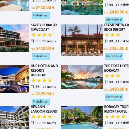
BB , 11 naktis
BB , 11 nakti
2410.00 €
no
2410.00 €
no
SAVOY BORACAY
DIAMOND WAT
NEWCOAST
EDGE RESORT
BB , 11 naktis
BB , 11 nakti
2410.00 €
2425.00 €
no
no
HUE HOTELS AND
THE TIDES HOTE
RESORTS
BORACAY
BORACAY
BB , 11 nakti
BB , 11 naktis
2430.00 €
no
2425.00 €
no
HENANN
BORACAY TROP
LAGOON RESORT
RESORT HOTEL
BB , 11 naktis
BB , 11 nakti