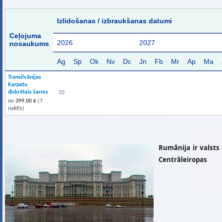
Izlidošanas / izbraukšanas datumi
Ceļojuma
2026
2027
nosaukums
Ag
Sp
Ok
Nv
Dc
Jn
Fb
Mr
Ap
Ma
Transilvānijas
Karpatu
diskrētais šarms
10
no
399.00 €
(7
naktis)
Rumānija ir valsts
Centrāleiropas