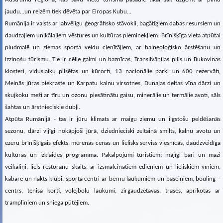
jaudu…un reizēm tiek dēvēta par Eiropas Kubu…
Rumānija ir valsts ar labvēlīgu ģeogrāfisko stāvokli, bagātīgiem dabas resursiem un
daudzajiem unikālajiem vēstures un kultūras pieminekļiem. Brīnišķīga vieta atpūtai
pludmalē un ziemas sporta veidu cienītājiem, ar balneoloģisko ārstēšanu un
izzinošu tūrismu. Tie ir cēlie galmi un baznīcas, Transilvānijas pilis un Bukovinas
klosteri, viduslaiku pilsētas un kūrorti, 13 nacionālie parki un 600 rezervāti,
Melnās jūras piekraste un Karpatu kalnu virsotnes, Dunajas deltas vīna dārzi un
skujkoku meži ar tīru un ozonu piesātinātu gaisu, minerālie un termālie avoti, sāls
šahtas un ārstnieciskie dubļi.
Atpūta Rumānijā - tas ir jūru klimats ar maigu ziemu un ilgstošu peldēšanās
sezonu, dārzi vijīgi nokāpjoši jūrā, dziednieciski zeltainā smilts, kalnu avotu un
ezeru brīnišķīgais efekts, mērenas cenas un lielisks serviss viesnīcās, daudzveidīga
kultūras un izklaides programma. Pakalpojumi tūristiem: mājīgi bāri un mazi
veikaliņi, liels restorānu skaits, ar izsmalcinātiem ēdieniem un lieliskiem vīniem,
kabare un nakts klubi, sporta centri ar bērnu laukumiem un baseiniem, bouling –
centrs, tenisa korti, volejbolu laukumi, zirgaudzētavas, trases, aprīkotas ar
tramplīniem un sniega pūtējiem.