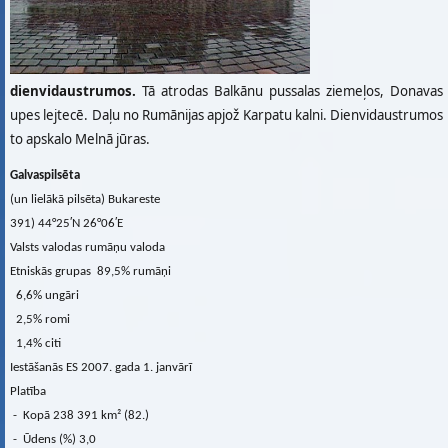
dienvidaustrumos.
Tā atrodas Balkānu pussalas ziemeļos, Donavas
upes lejtecē. Daļu no Rumānijas apjož Karpatu kalni. Dienvidaustrumos
to apskalo Melnā jūras.
Galvaspilsēta
(un lielākā pilsēta) Bukareste
391) 44°25′N 26°06′E
Valsts valodas rumāņu valoda
Etniskās grupas 89,5% rumāņi
6,6% ungāri
2,5% romi
1,4% citi
Iestāšanās ES 2007. gada 1. janvārī
Platība
- Kopā 238 391 km² (82.)
- Ūdens (%) 3,0