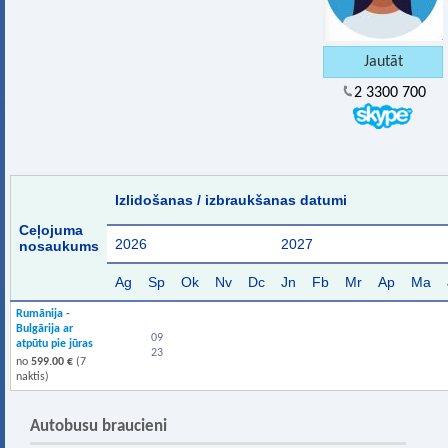
2 3300 700
Izlidošanas / izbraukšanas datumi
Ceļojuma
2026
2027
nosaukums
Ag
Sp
Ok
Nv
Dc
Jn
Fb
Mr
Ap
Ma
Rumānija -
Bulgārija ar
09
atpūtu pie jūras
23
no
599.00 €
(7
naktis)
Autobusu braucieni