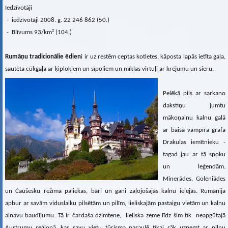
Iedzīvotāji
- iedzīvotāji 2008. g. 22 246 862 (50.)
- Blīvums 93/km² (104.)
Rumāņu tradicionālie ēdien
i ir uz restēm ceptas kotletes, kāposta lapās ietīta gaļa,
sautēta cūkgaļa ar ķiplokiem un sīpoliem un mīklas virtuļi ar krējumu un sieru.
Pelēkā pils ar sarkano
dakstiņu jumtu
mākoņainu kalnu galā
ar baisā vampīra grāfa
Drakulas iemītnieku -
tagad jau ar tā spoku
un leģendām.
Minerādes, Goleniādes
un Čaušesku režīma paliekas, bāri un gani zaļojošajās kalnu ielejās. Rumānija
apbur ar savām viduslaiku pilsētām un pilīm, lieliskajām pastaigu vietām un kalnu
ainavu baudījumu. Tā ir čardaša dzimtene, lieliska zeme līdz šim tik neapgūtajā
Austrumu reģionā, kas savu vietu tūrisma pasaulē tikai sāk uzņemt ar pilnu