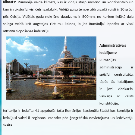
Klimats:
Rumānijā valda klimats, kas ir vidējs starp mēreno un kontinentālo un
tam ir raksturīgi visi četri gadalaiki. Vidējā gaisa temperatūra gadā valstī ir 10 grādi
pēc Celsija. Vidējais gada nokrišņu daudzums ir 500mm, no kuriem lielākā daļa
sniega veidā krīt augstajos rietumu kalnos, ļaujot Rumānijai lepoties ar visai
attīstītu slēpošanas industriju.
Administratīvais
iedalījums
:
Rumānijas
administrācija ir
spēcīgi centralizēta,
tāpēc tās iedalījums
ir ļoti vienkāršs.
Saskaņā ar valsts
konstitūciju,
teritorija ir iedalīta 41 apgabalā, taču Rumānijas Nacionāla Statistikas komisija ir
iedalījusi valsti 8 reģionos, vadoties pēc ģeogrāfiskā novietojuma un iedzīvotāju
skaita.