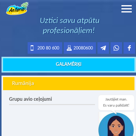
Uztici savu atpūtu
profesionāļiem!
200 80 600
20080600
GALAMĒRĶI
Rumānija
Grupu avio ceļojumi
Jautājiet man.
Es varu palīdzēt!