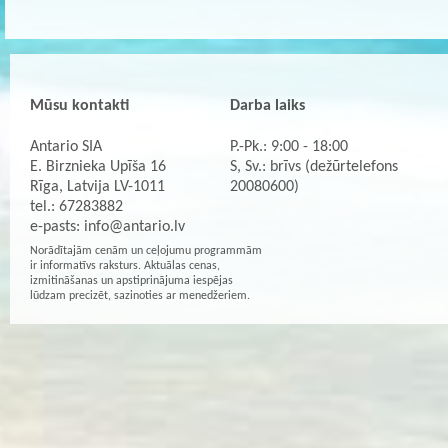
Mūsu kontakti
Darba laiks
Antario SIA
P.-Pk.: 9:00 - 18:00
E. Birznieka Upīša 16
S, Sv.: brīvs (dežūrtelefons
Rīga, Latvija LV-1011
20080600)
tel.: 67283882
e-pasts:
info@antario.lv
Norādītajām cenām un ceļojumu programmām
ir informatīvs raksturs. Aktuālas cenas,
izmitināšanas un apstiprinājuma iespējas
lūdzam precizēt, sazinoties ar menedžeriem.