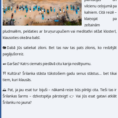
vilcienu ceļojumā pa
kalniem. Citā reizē –
klaiņojat pa
zeltainām
pludmalēm, peldaties ar bruņurupučiem vai meditatīvi sēžat klosterī,
klausoties okeāna balsī.
🐘Dabā Jūs satiekat ziloni. Bet tas nav tas pats zilonis, ko redzējāt
pagājušoreiz.
🍛 Garšas? Katrs ciemats piedāvā citu karija noslēpumu.
⛩️ Kultūra? Šrilanka stāsta tūkstošiem gadu senus stāstus... bet tikai
tiem, kuri klausās.
🌅 Pat, ja jau esat tur bijuši – nākamā reize būs pilnīgi cita. Tieši tas ir
Šrilankas šarms – dzīvotspēja pārsteigt! 👉 Vai Jūs esat gatavi atklāt
Šrilanku no jauna?