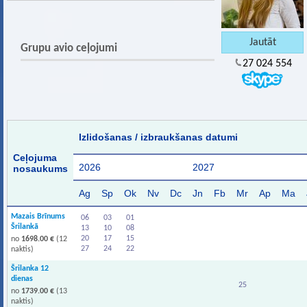
Grupu avio ceļojumi
27 024 554
Izlidošanas / izbraukšanas datumi
Ceļojuma
2026
2027
nosaukums
Ag
Sp
Ok
Nv
Dc
Jn
Fb
Mr
Ap
Ma
Mazais Brīnums
06
03
01
Šrilankā
13
10
08
20
17
15
no
1698.00 €
(12
27
24
22
naktis)
Šrilanka 12
dienas
25
no
1739.00 €
(13
naktis)