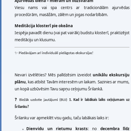
Ajurvēdas diena – mieram un līdzsvaram
Viesu nams vai spa centrs ar tradicionālām ajurvēdas
procedūrām, masāžām, zālēm un jogas nodarbībām.
Meditācija klosterī pie okeāna
Iespēja pavadīt dienu (vai pat vairāk) budistu klosterī, praktizējot
meditāciju un klusumu.
✨ Piedāvājam arī individuāli pielāgotas ekskursijas!
Nevari izvēlēties? Mēs palīdzēsim izveidot
unikālu ekskursiju
plānu
, kas atbilst Tavām interesēm un laikam. Sazinies ar mums,
un kopā uzbūvēsim Tavu sapņu ceļojumu Šrilankā.
❓ Biežāk uzdotie jautājumi (BUJ)
1. Kad ir labākais laiks ceļojumam uz
Šrilanku?
Šrilanku var apmeklēt visu gadu, taču labākais laiks ir:
Dienvidu un rietumu krasts
: no
decembra līdz