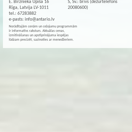
E. Birznieka Upīša 16
S, Sv.: brīvs (dežūrtelefons
Rīga, Latvija LV-1011
20080600)
tel.: 67283882
e-pasts:
info@antario.lv
Norādītajām cenām un ceļojumu programmām
ir informatīvs raksturs. Aktuālas cenas,
izmitināšanas un apstiprinājuma iespējas
lūdzam precizēt, sazinoties ar menedžeriem.