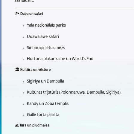
tās sadalīt:
🏞️
Daba un safari
Yala nacionālais parks
Udawalawe safari
Sinharaja lietus mežs
Hortona plakankalne un World's End
🏛️
Kultūra un vēsture
Sigiriya un Dambulla
Kultūras trijstūris (Polonnaruwa, Dambulla, Sigiriya)
Kandy un Zoba templis
Galle forta pilsēta
🌊
Jūra un pludmales