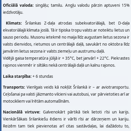
Oficiālā valoda:
singāļu; tamilu. Angļu valodu pārzin aptuveni 15%
iedzīvotāju.
Klimats:
Šrilankas Z-daļa atrodas subekvatoriālajā, bet D-daļa
ekvatoriālajā klimata joslā. Tā ir tipiska tropu valsts ar noteiktu lietus un
sauso periodu. Musonu ietekmē no maija līdz augustam lietus sezona ir
valsts dienvidos, rietumos un centrālajā daļā, savukārt no oktobra līdz
janvārim lietus sezona ir valsts ziemeļu un austrumu daļā.
Vidējā gaisa temperatūra jūlijā ir + 35°C, bet janvārī + 22°C. Piekrastes
rajonos vienmēr ir siltāks nekā centrālajā daļā un kalnu rajonos.
Laika starpība:
+ 6 stundas
Transports:
Vienīgais veids kā nokļūt Šrilankā ir – ar aviotransportu.
Ceļošanai pa valsti jāizmanto vilcieni vai autobusi, var pārvietoties arī ar
motocikliem vai īrētām automašīnām.
Nacionālā virtuve:
Galvenokārt pārtikā tiek lietoti rīsi un karijs.
Vienkāršākais šrilankiešu ēdiens ir vārīti rīsi ar dārzeņiem un kariju.
Reizēm tam tiek pievienotas arī citas sastāvdaļas, lai dažādotu to,