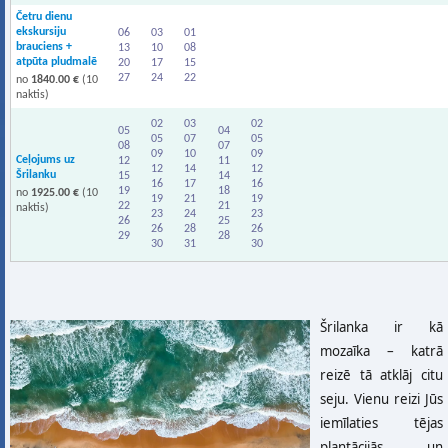
Četru dienu
ekskursiju
06
03
01
brauciens +
13
10
08
atpūta pludmalē
20
17
15
27
24
22
no
1840.00 €
(10
naktis)
02
03
02
05
04
05
07
05
08
07
09
10
09
Ceļojums uz
12
11
12
14
12
Šrilanku
15
14
16
17
16
19
18
no
1925.00 €
(10
19
21
19
22
21
naktis)
23
24
23
26
25
26
28
26
29
28
30
31
30
Šrilanka ir kā
mozaīka – katrā
reizē tā atklāj citu
seju. Vienu reizi Jūs
iemīlaties tējas
plantācijās un