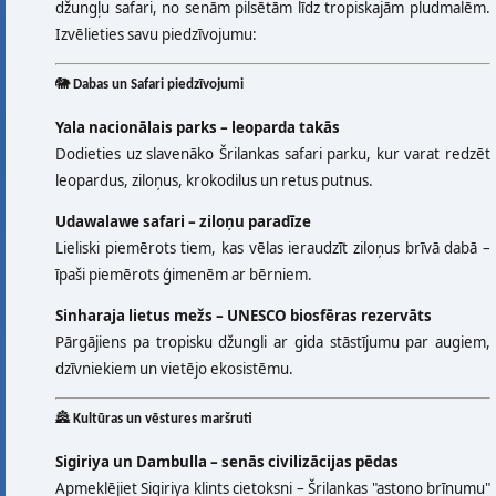
džungļu safari, no senām pilsētām līdz tropiskajām pludmalēm.
Izvēlieties savu piedzīvojumu:
🐘
Dabas un Safari piedzīvojumi
Yala nacionālais parks – leoparda takās
Dodieties uz slavenāko Šrilankas safari parku, kur varat redzēt
leopardus, ziloņus, krokodilus un retus putnus.
Udawalawe safari – ziloņu paradīze
Lieliski piemērots tiem, kas vēlas ieraudzīt ziloņus brīvā dabā –
īpaši piemērots ģimenēm ar bērniem.
Sinharaja lietus mežs – UNESCO biosfēras rezervāts
Pārgājiens pa tropisku džungli ar gida stāstījumu par augiem,
dzīvniekiem un vietējo ekosistēmu.
🏯
Kultūras un vēstures maršruti
Sigiriya un Dambulla – senās civilizācijas pēdas
Apmeklējiet Sigiriya klints cietoksni – Šrilankas "astoņo brīnumu"