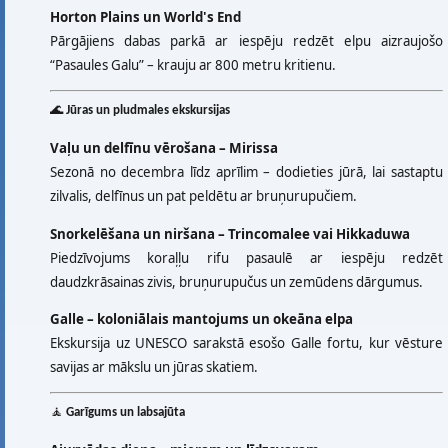
Horton Plains un World's End
Pārgājiens dabas parkā ar iespēju redzēt elpu aizraujošo
“Pasaules Galu” – krauju ar 800 metru kritienu.
🌊
Jūras un pludmales ekskursijas
Vaļu un delfīnu vērošana – Mirissa
Sezonā no decembra līdz aprīlim – dodieties jūrā, lai sastaptu
zilvalis, delfīnus un pat peldētu ar bruņurupučiem.
Snorkelēšana un niršana – Trincomalee vai Hikkaduwa
Piedzīvojums koraļļu rifu pasaulē ar iespēju redzēt
daudzkrāsainas zivis, bruņurupučus un zemūdens dārgumus.
Galle – koloniālais mantojums un okeāna elpa
Ekskursija uz UNESCO sarakstā esošo Galle fortu, kur vēsture
savijas ar mākslu un jūras skatiem.
🧘
Garīgums un labsajūta