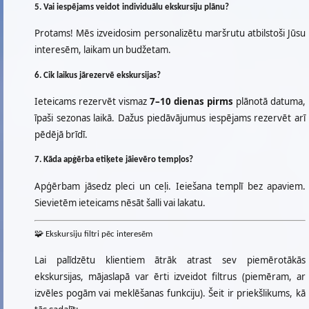
5. Vai iespējams veidot individuālu ekskursiju plānu?
Protams! Mēs izveidosim personalizētu maršrutu atbilstoši Jūsu
interesēm, laikam un budžetam.
6. Cik laikus jārezervē ekskursijas?
Ieteicams rezervēt vismaz
7–10 dienas pirms
plānotā datuma,
īpaši sezonas laikā. Dažus piedāvājumus iespējams rezervēt arī
pēdējā brīdī.
7. Kāda apģērba etiķete jāievēro tempļos?
Apģērbam jāsedz pleci un ceļi. Ieiešana templī bez apaviem.
Sievietēm ieteicams nēsāt šalli vai lakatu.
🧩 Ekskursiju filtri pēc interesēm
Lai palīdzētu klientiem ātrāk atrast sev piemērotākās
ekskursijas, mājaslapā var ērti izveidot filtrus (piemēram, ar
izvēles pogām vai meklēšanas funkciju). Šeit ir priekšlikums, kā