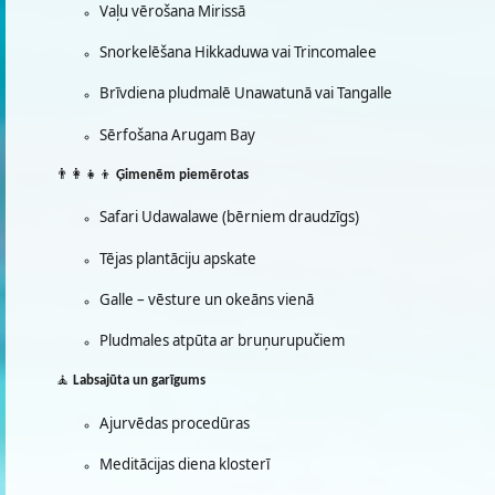
Vaļu vērošana Mirissā
Snorkelēšana Hikkaduwa vai Trincomalee
Brīvdiena pludmalē Unawatunā vai Tangalle
Sērfošana Arugam Bay
👨‍👩‍👧‍👦
Ģimenēm piemērotas
Safari Udawalawe (bērniem draudzīgs)
Tējas plantāciju apskate
Galle – vēsture un okeāns vienā
Pludmales atpūta ar bruņurupučiem
🧘
Labsajūta un garīgums
Ajurvēdas procedūras
Meditācijas diena klosterī