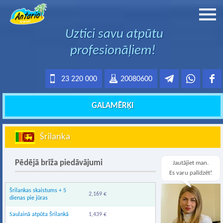
Uztici savu atpūtu
profesionāļiem!
23 220 000
20080600
GALAMĒRĶI
Šrilanka
Pēdējā brīža piedāvājumi
Jautājiet man.
Es varu palīdzēt!
Šrilankas skaistums + 5
2,169 €
dienas pie jūras
Saulainā atpūta Šrilankā
1,439 €