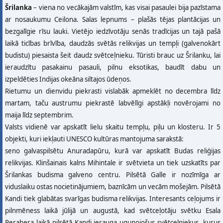
Šrilanka
– viena no vecākajām valstīm, kas visai pasaulei bija pazīstama
ar nosaukumu Ceilona. Salas lepnums – plašās tējas plantācijas un
bezgalīgie rīsu lauki. Vietējo iedzīvotāju senās tradīcijas un tajā pašā
laikā ticības brīvība, daudzās svētās relikvijas un tempļi (galvenokārt
budistu) piesaista šeit daudz svētceļnieku. Tūristi brauc uz Šrilanku, lai
ieraudzītu pasakainu pasauli, pilnu eksotikas, baudīt dabu un
izpeldēties Indijas okeāna siltajos ūdeņos.
Rietumu un dienvidu piekrasti vislabāk apmeklēt no decembra līdz
martam, taču austrumu piekrastē labvēlīgi apstākļi novērojami no
maija līdz septembrim.
Valsts vidienē var apskatīt lielu skaitu tempļu, piļu un klosteru. Ir 5
objekti, kuri iekļauti UNESCO kultūras mantojuma sarakstā:
seno galvaspilsētu Anuradapūru, kurā var apskatīt Budas reliģijas
relikvijas. Klinšainais kalns Mihintale ir svētvieta un tiek uzskatīts par
Šrilankas budisma galveno centru. Pilsētā Galle ir nozīmīga ar
viduslaiku ostas nocietinājumiem, baznīcām un vecām mošejām. Pilsētā
Kandi tiek glabātas svarīgas budisma relikvijas. Interesants ceļojums ir
pilnmēness laikā jūlijā un augustā, kad svētceļotāju svētku Esala
Perahera laikā pilsētā Kandi ierauga uguņojošus svētceļniekus, kurus