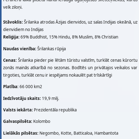
velk ziloņi.
Stāvoklis:
Šrilanka atrodas Āzijas dienvidos, uz salas Indijas okeānā, uz
dienvidiem no Indijas
Reliģija:
69% Buddhist, 15% Hindu, 8% Muslim, 8% Christian
Naudas vienība:
Šrilankas rūpija
Cenas:
Šrilanka pieder pie lētām tūristu valstīm, turklāt cenas kūrortu
zonās mainās atkarībā no sezonas. Bodītēs un privātajos veikalos var
tirgoties, turklāt cenu ir iespējams nokaulēt pat trīskārtīgi
Platība
: 66 000 km2
Iedzīvotāju skaits:
19,9 milj.
Valsts iekārta:
Prezidentāla republika
Galvaspilsēta:
Kolombo
Lielākās pilsētas:
Negombo, Kotte, Batticaloa, Hambantota