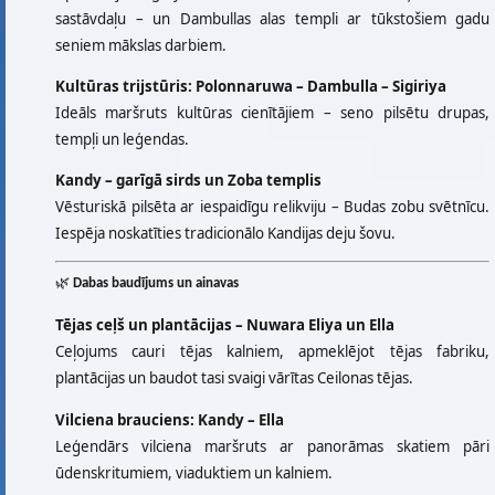
sastāvdaļu – un Dambullas alas templi ar tūkstošiem gadu
seniem mākslas darbiem.
Kultūras trijstūris: Polonnaruwa – Dambulla – Sigiriya
Ideāls maršruts kultūras cienītājiem – seno pilsētu drupas,
tempļi un leģendas.
Kandy – garīgā sirds un Zoba templis
Vēsturiskā pilsēta ar iespaidīgu relikviju – Budas zobu svētnīcu.
Iespēja noskatīties tradicionālo Kandijas deju šovu.
🌿
Dabas baudījums un ainavas
Tējas ceļš un plantācijas – Nuwara Eliya un Ella
Ceļojums cauri tējas kalniem, apmeklējot tējas fabriku,
plantācijas un baudot tasi svaigi vārītas Ceilonas tējas.
Vilciena brauciens: Kandy – Ella
Leģendārs vilciena maršruts ar panorāmas skatiem pāri
ūdenskritumiem, viaduktiem un kalniem.