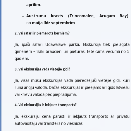
aprīlim
.
Austrumu krasts (Trincomalee, Arugam Bay)
:
no
maija līdz septembrim
.
2. Vai safari ir piemērots bērniem?
Jā, īpaši safari Udawalawe parkā. Ekskursija tiek pielāgota
ģimenēm – īsāki braucieni un pieturas. Ieteicams vecumā no 5
gadiem.
3. Vai ekskursijas vada vietējie gidi?
Jā, visas mūsu ekskursijas vada pieredzējuši vietējie gidi, kuri
runā angļu valodā. Dažās ekskursijās ir pieejams arī gids latviešu
vai krievu valodā pēc pieprasījuma.
4. Vai ekskursijās ir iekļauts transports?
Jā, ekskursiju cenā parasti ir iekļauts transports ar privātu
autovadītāju vai transfērs no viesnīcas.