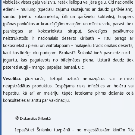
visbiežāk vistas gaļu vai zivis, retāk liellopu vai jēra gaļu. Citi nacionālie
ēdieni – mullung (speciālu zaļumu sautējums ar daudz garšvielām),
sambol (rīvētu kokosriekstu, čilli un garšvielu kokteilis), hoppers
(plānas pankūkas ar kraukšķīgām maliņām un mīkstu vidu, parasti tiek
pasniegtas ar kokosriekstu sīrupu). Saviesīgos pasākumos
neiztrūkstošs ir nacionālais deserts Kiribath – rīsu pīrāgs ar
kokosriekstu pienu un wattalappam – malajiešu tradicionālais deserts,
kaut kas līdzīgs olu pudiņam. Brokastīs Šrilankā bieži pasniedz curd –
jogurtu, kas pagatavots no bifeļmātes piena. Uzturā daudz tiek
patērēti augļi – mango, papaijas, banāni, u.c.
Veselība:
jāuzmanās, lietojot uzturā nemazgātus vai termiski
neapstrādātus produktus. Iespējams risks inficēties ar holēru vai
hepatītu, kā arī ar malāriju, tāpēc ieteicams pirms došanās ceļā
konsultēties ar ārstu par vakcināciju.
🧭 Ekskursijas Šrilankā
Iepazīstiet Šrilanku tuvplānā – no majestātiskām klintīm līdz