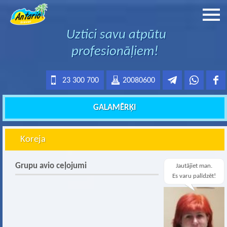
Uztici savu atpūtu
profesionāļiem!
23 300 700
20080600
GALAMĒRĶI
Koreja
Grupu avio ceļojumi
Jautājiet man.
Es varu palīdzēt!