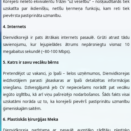
Korejieši nelieto ekvivalentu frāzei "uz veselību" – nošķaudīšanās tiek
uzskatīta par ikdienišķu, netīšu ķermeņa funkciju, kam reti tiek
pievērsta pastiprināta uzmanību.
4. Internets
Dienvidkorejā ir pats ātrākais internets pasaulē. Grūti atrast tādu
savienojumu, kur lejupielādes ātrums nepārsniegtu vismaz 10
megabaitus sekundē (~80-100 Mbps).
5. Katrs ir savu vecāku bērns
Pretendējot uz vakanci, jo īpaši – lielos uzņēmumos, Dienvidkorejas
iedzīvotājiem parasti jāsaskaras ar īpaši detalizētas informācijas
sniegšanu. Dzīvesgājumā jeb CV nepieciešams norādīt pat vecāku
iegūto izglītību, kā arī viņu pašreizējo nodarbošanos. Šāds fakts visai
uzskatāmi norāda uz to, ka korejieši pievērš pastiprinātu uzmanību
ģimeniskajām saitēm.
6. Plastiskās ķirurģijas Meka
Dienvidkoreja pazīstama ar pasaulē augstāko rādītāju plastisko