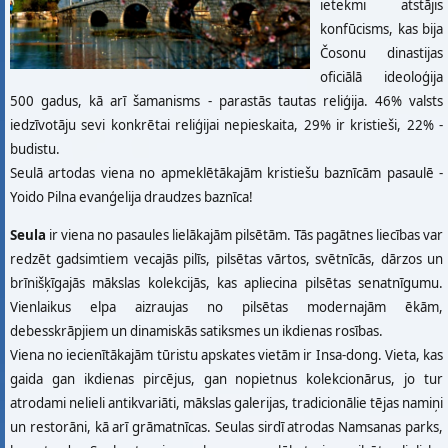
ietekmi atstājis
konfūcisms, kas bija
Čosonu dinastijas
oficiālā ideoloģija
500 gadus, kā arī šamanisms - parastās tautas reliģija. 46% valsts
iedzīvotāju sevi konkrētai reliģijai nepieskaita, 29% ir kristieši, 22% -
budistu.
Seulā artodas viena no apmeklētākajām kristiešu baznīcām pasaulē -
Yoido Pilna evanģelija draudzes baznīca!
Seula
ir viena no pasaules lielākajām pilsētām. Tās pagātnes liecības var
redzēt gadsimtiem vecajās pilīs, pilsētas vārtos, svētnīcās, dārzos un
brīnišķīgajās mākslas kolekcijās, kas apliecina pilsētas senatnīgumu.
Vienlaikus elpa aizraujas no pilsētas modernajām ēkām,
debesskrāpjiem un dinamiskās satiksmes un ikdienas rosības.
Viena no iecienītākajām tūristu apskates vietām ir Insa-dong. Vieta, kas
gaida gan ikdienas pircējus, gan nopietnus kolekcionārus, jo tur
atrodami nelieli antikvariāti, mākslas galerijas, tradicionālie tējas namiņi
un restorāni, kā arī grāmatnīcas. Seulas sirdī atrodas Namsanas parks,