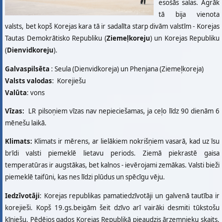
esošās salas. Agrāk
tā bija vienota
valsts, bet kopš Korejas kara tā ir sadalīta starp divām valstīm - Korejas
Tautas Demokrātisko Republiku (
Ziemeļkoreju
) un Korejas Republiku
(
Dienvidkoreju
).
Galvaspilsēta
: Seula (Dienvidkoreja) un Phenjana (Ziemeļkoreja)
Valsts valodas
: Korejiešu
Valūta
: vons
Vīzas:
LR pilsoņiem vīzas nav nepieciešamas, ja ceļo līdz 90 dienām 6
mēnešu laikā.
Klimats:
Klimats ir mērens, ar lielākiem nokrišņiem vasarā, kad uz īsu
brīdi valsti piemeklē lietavu periods. Ziemā piekrastē gaisa
temperatūras ir augstākas, bet kalnos - ievērojami zemākas. Valsti bieži
piemeklē taifūni, kas nes līdzi plūdus un spēcīgu vēju.
Iedzīvotāji
: Korejas republikas pamatiedzīvotāji un galvenā tautība ir
korejieši. Kopš 19.gs.beigām šeit dzīvo arī vairāki desmiti tūkstošu
ķīniešu. Pēdējos gados Korejas Republikā pieaudzis ārzemnieku skaits.