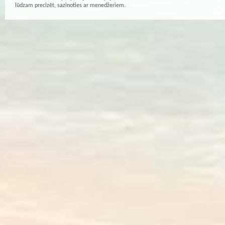
lūdzam precizēt, sazinoties ar menedžeriem.