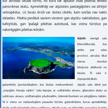
kur atrodas Seulas tornis, no kura var aplūkot visas pilsētas lielisko
panorāmas skatu. Apmeklētāji var atpūsties pastaigājoties vai izīrējot
velosipēdus. Uz Seulu droši var doties cilvēki, kam svešas nav nakts
izklaides. Pilsēta piedāvā saviem viesiem gan atpūtu naktsklubos, gan
kafejnīcās, gan īpašajā pilsētas autobusā, kas vizina tūristus pa
naksnīgajām pilsētas ieliņām.
Jejudo
- vienīgā sala
Dienvidkorejā, kas
atzīta par salas
provinci, atrodas tikai
vienas stundas
lidojuma attālumā no
Seulas. Šī sala ir
vispopulārākais
galamērķis jaunlaulātajiem, kas dodas medusmēnesī. Jejudo salu dēvē par
„mazajām Havaju salām”. Sala lepojas ar vulkānisko ainavu, gleznaino skatu uz
subtropu ainavu, smilšainajām pludmalēm, ūdenskritumiem un pārgājienu takām.
Tā ir viena no nedaudzajiem pasaules tūristu galamērķiem, kuras apmeklētāju
skaits gadā pārsniedz piecus miljonus. Jejudo augu un dzīvnieku pasaule ir bagāta