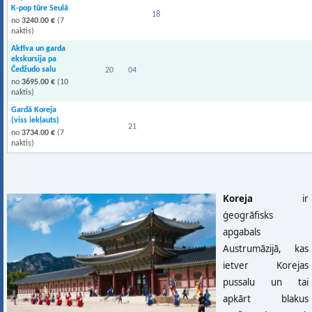
K-pop tūre Seulā
18
no
3240.00 €
(7
naktis)
Aktīva un garda
ekskursija pa
Čedžudo salu
20
04
no
3695.00 €
(10
naktis)
Gardā Koreja
(viss iekļauts)
21
no
3734.00 €
(7
naktis)
Koreja
ir
ģeogrāfisks
apgabals
Austrumāzijā, kas
ietver Korejas
pussalu un tai
apkārt blakus