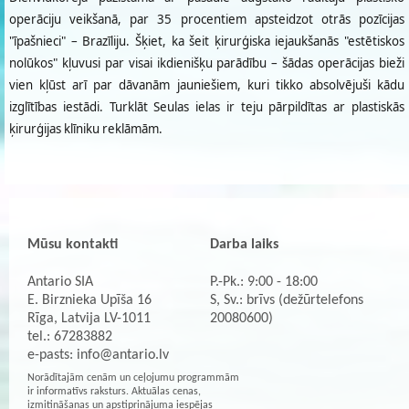
operāciju veikšanā, par 35 procentiem apsteidzot otrās pozīcijas
"īpašnieci" – Brazīliju. Šķiet, ka šeit ķirurģiska iejaukšanās "estētiskos
nolūkos" kļuvusi par visai ikdienišķu parādību – šādas operācijas bieži
vien kļūst arī par dāvanām jauniešiem, kuri tikko absolvējuši kādu
izglītības iestādi. Turklāt Seulas ielas ir teju pārpildītas ar plastiskās
ķirurģijas klīniku reklāmām.
Mūsu kontakti
Darba laiks
Antario SIA
P.-Pk.: 9:00 - 18:00
E. Birznieka Upīša 16
S, Sv.: brīvs (dežūrtelefons
Rīga, Latvija LV-1011
20080600)
tel.: 67283882
e-pasts:
info@antario.lv
Norādītajām cenām un ceļojumu programmām
ir informatīvs raksturs. Aktuālas cenas,
izmitināšanas un apstiprinājuma iespējas