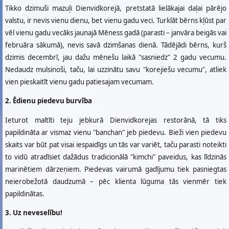
Tikko dzimuši mazuļi Dienvidkorejā, pretstatā lielākajai daļai pārējo
valstu, ir nevis vienu dienu, bet vienu gadu veci. Turklāt bērns kļūst par
vēl vienu gadu vecāks jaunajā Mēness gadā (parasti – janvāra beigās vai
februāra sākumā), nevis savā dzimšanas dienā. Tādējādi bērns, kurš
dzimis decembrī, jau dažu mēnešu laikā "sasniedz" 2 gadu vecumu.
Nedaudz mulsinoši, taču, lai uzzinātu savu "korejiešu vecumu", atliek
vien pieskaitīt vienu gadu patiesajam vecumam.
2. Ēdienu piedevu burvība
Ieturot maltīti teju jebkurā Dienvidkorejas restorānā, tā tiks
papildināta ar vismaz vienu "banchan" jeb piedevu. Bieži vien piedevu
skaits var būt pat visai iespaidīgs un tās var variēt, taču parasti noteikti
to vidū atradīsiet dažādus tradicionālā "kimchi" paveidus, kas līdzinās
marinētiem dārzeņiem. Piedevas vairumā gadījumu tiek pasniegtas
neierobežotā daudzumā – pēc klienta lūguma tās vienmēr tiek
papildinātas.
3. Uz neveselību!