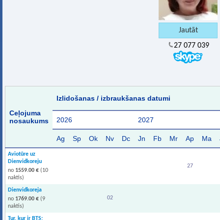
27 077 039
Izlidošanas / izbraukšanas datumi
Ceļojuma
2026
2027
nosaukums
Ag
Sp
Ok
Nv
Dc
Jn
Fb
Mr
Ap
Ma
Aviotūre uz
Dienvidkoreju
27
no
1559.00 €
(10
naktis)
Dienvidkoreja
02
no
1769.00 €
(9
naktis)
Tur, kur ir BTS: