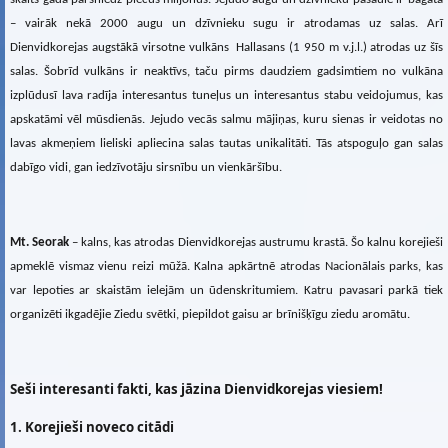
– vairāk nekā 2000 augu un dzīvnieku sugu ir atrodamas uz salas. Arī
Dienvidkorejas augstākā virsotne vulkāns Hallasans (1 950 m v.j.l.) atrodas uz šīs
salas. Šobrīd vulkāns ir neaktīvs, taču pirms daudziem gadsimtiem no vulkāna
izplūdusī lava radīja interesantus tuneļus un interesantus stabu veidojumus, kas
apskatāmi vēl mūsdienās. Jejudo vecās salmu mājiņas, kuru sienas ir veidotas no
lavas akmeņiem lieliski apliecina salas tautas unikalitāti. Tās atspoguļo gan salas
dabīgo vidi, gan iedzīvotāju sirsnību un vienkāršību.
Mt. Seorak
– kalns, kas atrodas Dienvidkorejas austrumu krastā. Šo kalnu korejieši
apmeklē vismaz vienu reizi mūžā. Kalna apkārtnē atrodas Nacionālais parks, kas
var lepoties ar skaistām ielejām un ūdenskritumiem. Katru pavasari parkā tiek
organizēti ikgadējie Ziedu svētki, piepildot gaisu ar brīnišķīgu ziedu aromātu.
Seši interesanti fakti, kas jāzina Dienvidkorejas viesiem!
1. Korejieši noveco citādi