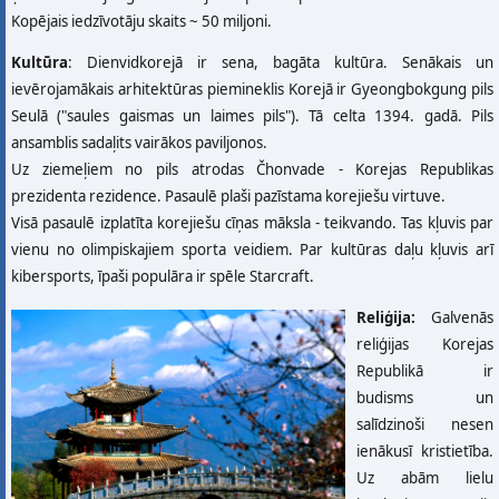
Kopējais iedzīvotāju skaits ~ 50 miljoni.
Kultūra
: Dienvidkorejā ir sena, bagāta kultūra. Senākais un
ievērojamākais arhitektūras piemineklis Korejā ir Gyeongbokgung pils
Seulā ("saules gaismas un laimes pils"). Tā celta 1394. gadā. Pils
ansamblis sadaļits vairākos paviljonos.
Uz ziemeļiem no pils atrodas Čhonvade - Korejas Republikas
prezidenta rezidence. Pasaulē plaši pazīstama korejiešu virtuve.
Visā pasaulē izplatīta korejiešu cīņas māksla - teikvando. Tas kļuvis par
vienu no olimpiskajiem sporta veidiem. Par kultūras daļu kļuvis arī
kibersports, īpaši populāra ir spēle Starcraft.
Reliģija:
Galvenās
reliģijas Korejas
Republikā ir
budisms un
salīdzinoši nesen
ienākusī kristietība.
Uz abām lielu