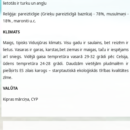
lietotās ir turku un angļu
Reliģija: pareizticīgie (Grieķu pareizticīgā baznīca) - 78%, musulmaņi -
18% , maroniti u.c.
KLIMATS
Maigs, tipisks Vidusjūras klimats. Visu gadu ir saulains, bet reizēm ir
lietus. Vasaras ir garas, karstas,bet ziemas ir maigas, taču ir iespējams
arī sniegs. Vidējā gaisa tempretūra vasarā 29-32 grādi pēc Celsija,
ūdens tempretūra 24-28 grādi. Daudzām vietējām pludmalēm ir
piešķirts ES zilais karogs – starptautiskā ekoloģiskās tīrības kvalitātes
zīme.
VALŪTA
Kipras mārciņa, CYP