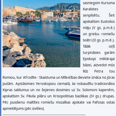
sasniegsim Kuriuma
Karalistes
senpilsētu. Šeit
apskatīsim Eustolios
māju (V gs. p.m.ē.)
un grieķu- romiešu
teātri (II gs. p.m.ē.).
Tālāk ceļš
turpināsies garām
Episkopi militārajai
bāzei, aizvedot mūs
līdz Petra tou
Romiou, kur Afrodīte - Skaistuma un Mīlestības dieviete iznāca no jūras
putām. Apstāsimies Yeroskopiou ciematā, lai nobaudītu tradicionālos
Kipras saldumus un no šejienes dosimies uz Sv. Solomoni kapenēm,
apskatīsim Sv. Pāvila pilāru un Krisopolitisas bazilikas (IV gs.) drupas.
Pēc pusdienu maltītes romiešu mozaīkas apskate vai Pafosas ostas
apmeklējums (pēc izvēles).
--------------------------------------------------------------------------------