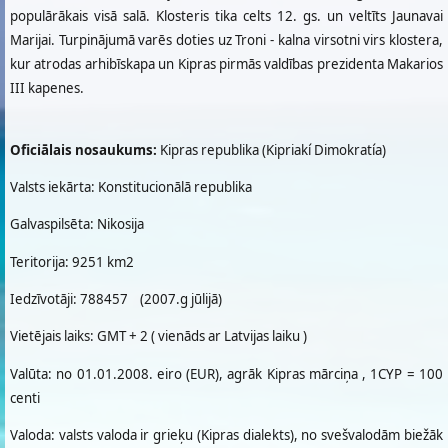
populārākais visā salā. Klosteris tika celts 12. gs. un veltīts Jaunavai
Marijai. Turpinājumā varēs doties uz Troni - kalna virsotni virs klostera,
kur atrodas arhibīskapa un Kipras pirmās valdības prezidenta Makarios
III kapenes.
Oficiālais nosaukums:
Kipras republika (Kipriakí Dimokratía)
Valsts iekārta: Konstitucionālā republika
Galvaspilsēta: Nikosija
Teritorija: 9251 km2
Iedzīvotāji: 788457 (2007.g jūlijā)
Vietējais laiks: GMT + 2 ( vienāds ar Latvijas laiku )
Valūta: no 01.01.2008. eiro (EUR), agrāk Kipras mārciņa , 1CYP = 100
centi
Valoda: valsts valoda ir grieķu (Kipras dialekts), no svešvalodām biežāk