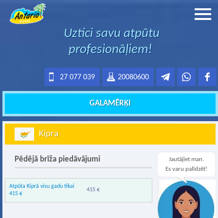
Uztici savu atpūtu
profesionāļiem!
27 077 039
20080600
GALAMĒRĶI
Kipra
Pēdējā brīža piedāvājumi
Jautājiet man.
Es varu palīdzēt!
Atpūta Kiprā visu gadu tikai
415 €
415 €