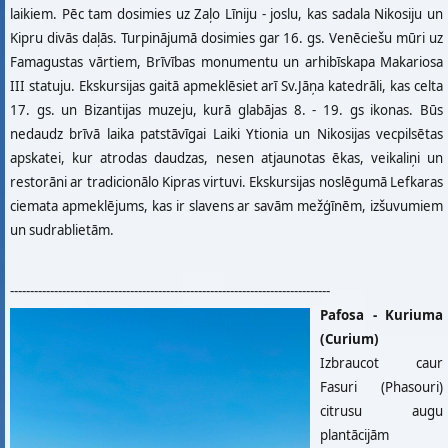
laikiem. Pēc tam dosimies uz Zaļo Līniju - joslu, kas sadala Nikosiju un
Kipru divās daļās. Turpinājumā dosimies gar 16. gs. Venēciešu mūri uz
Famagustas vārtiem, Brīvības monumentu un arhibīskapa Makariosa
III statuju. Ekskursijas gaitā apmeklēsiet arī Sv.Jāņa katedrāli, kas celta
17. gs. un Bizantijas muzeju, kurā glabājas 8. - 19. gs ikonas. Būs
nedaudz brīvā laika patstāvīgai Laiki Ytionia un Nikosijas vecpilsētas
apskatei, kur atrodas daudzas, nesen atjaunotas ēkas, veikaliņi un
restorāni ar tradicionālo Kipras virtuvi. Ekskursijas noslēgumā Lefkaras
ciemata apmeklējums, kas ir slavens ar savām mežģīnēm, izšuvumiem
un sudrablietām.
--------------------------------------------------------------------------------
Pafosa - Kuriuma
(Curium)
Izbraucot caur
Fasuri (Phasouri)
citrusu augu
plantācijām