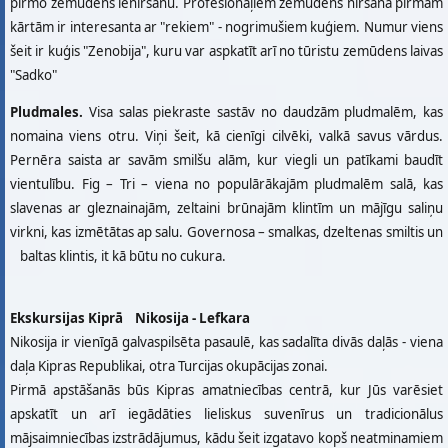
pirmo zemūdens ieniršanu. Profesionāļiem zemūdens niršana pirmām
kārtām ir interesanta ar "rekiem" - nogrimušiem kuģiem. Numur viens
šeit ir kuģis "Zenobija", kuru var aspkatīt arī no tūristu zemūdens laivas
"Sadko"
Pludmales.
Visa salas piekraste sastāv no daudzām pludmalēm, kas
nomaina viens otru. Viņi šeit, kā cienīgi cilvēki, valkā savus vārdus.
Pernēra saista ar savām smilšu alām, kur viegli un patīkami baudīt
vientulību. Fig – Tri – viena no populārākajām pludmalēm salā, kas
slavenas ar gleznainajām, zeltaini brūnajām klintīm un mājīgu saliņu
virkni, kas izmētātas ap salu. Governosa – smalkas, dzeltenas smiltis un
baltas klintis, it kā būtu no cukura.
Ekskursijas Kiprā Nikosija - Lefkara
Nikosija ir vienīgā galvaspilsēta pasaulē, kas sadalīta divās daļās - viena
daļa Kipras Republikai, otra Turcijas okupācijas zonai.
Pirmā apstāšanās būs Kipras amatniecības centrā, kur Jūs varēsiet
apskatīt un arī iegādāties lieliskus suvenīrus un tradicionālus
mājsaimniecības izstrādājumus, kādu šeit izgatavo kopš neatminamiem