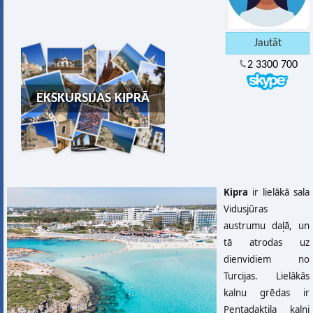
2 3300 700
EKSKURSIJAS KIPRĀ
Kipra
ir lielākā sala
Vidusjūras
austrumu daļā, un
tā atrodas uz
dienvidiem no
Turcijas. Lielākās
kalnu grēdas ir
Pentadaktila kalni