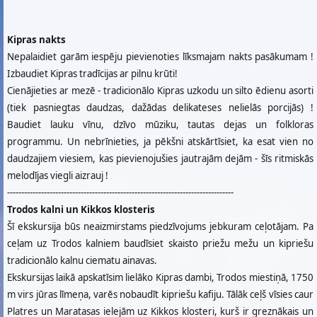
Kipras nakts
Nepalaidiet garām iespēju pievienoties līksmajam nakts pasākumam !
Izbaudiet Kipras tradīcijas ar pilnu krūti!
Cienājieties ar mezē - tradicionālo Kipras uzkodu un silto ēdienu asorti
(tiek pasniegtas daudzas, dažādas delikateses nelielās porcijās) !
Baudiet lauku vīnu, dzīvo mūziku, tautas dejas un folkloras
programmu. Un nebrīnieties, ja pēkšni atskārtīsiet, ka esat vien no
daudzajiem viesiem, kas pievienojušies jautrajām dejām - šīs ritmiskās
melodījas viegli aizrauj !
--------------------------------------------------------------------------------
Trodos kalni un Kikkos klosteris
Šī ekskursija būs neaizmirstams piedzīvojums jebkuram ceļotājam. Pa
ceļam uz Trodos kalniem baudīsiet skaisto priežu mežu un kipriešu
tradicionālo kalnu ciematu ainavas.
Ekskursijas laikā apskatīsim lielāko Kipras dambi, Trodos miestiņā, 1750
m virs jūras līmeņa, varēs nobaudīt kipriešu kafiju. Tālāk ceļš vīsies caur
Platres un Maratasas ielejām uz Kikkos klosteri, kurš ir greznākais un