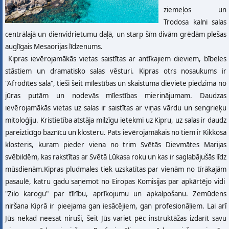
ziemeļos un
Trodosa kalni salas
centrālajā un dienvidrietumu daļā, un starp šīm divām grēdām plešas
auglīgais Mesaorijas līdzenums.
Kipras ievērojamākās vietas saistītas ar antīkajiem dieviem, bībeles
stāstiem un dramatisko salas vēsturi. Kipras otrs nosaukums ir
"Afrodītes sala", tieši šeit mīlestības un skaistuma dieviete piedzima no
jūras putām un nodevās mīlestības mierinājumam. Daudzas
ievērojamākās vietas uz salas ir saistītas ar viņas vārdu un sengrieķu
mitoloģiju. Kristietība atstāja milzīgu ietekmi uz Kipru, uz salas ir daudz
pareizticīgo baznīcu un klosteru. Pats ievērojamākais no tiem ir Kikkosa
klosteris, kuram pieder viena no trim Svētās Dievmātes Marijas
svēbildēm, kas rakstītas ar Svētā Lūkasa roku un kas ir saglabājušās līdz
mūsdienām.Kipras pludmales tiek uzskatītas par vienām no tīrākajām
pasaulē, katru gadu saņemot no Eiropas Komisijas par apkārtējo vidi
"Zilo karogu" par tīrību, aprīkojumu un apkalpošanu. Zemūdens
niršana Kiprā ir pieejama gan iesācējiem, gan profesionāļiem. Lai arī
Jūs nekad neesat niruši, šeit Jūs variet pēc instruktāžas izdarīt savu