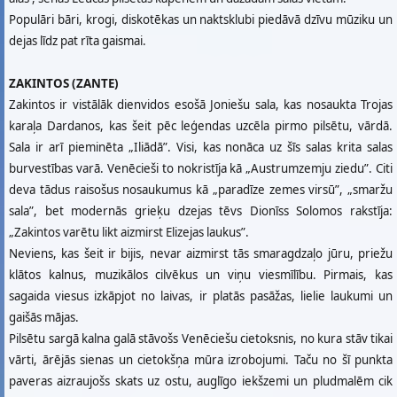
Populāri bāri, krogi, diskotēkas un naktsklubi piedāvā dzīvu mūziku un
dejas līdz pat rīta gaismai.
ZAKINTOS (ZANTE)
Zakintos ir vistālāk dienvidos esošā Joniešu sala, kas nosaukta Trojas
karaļa Dardanos, kas šeit pēc leģendas uzcēla pirmo pilsētu, vārdā.
Sala ir arī pieminēta „Iliādā”. Visi, kas nonāca uz šīs salas krita salas
burvestības varā. Venēcieši to nokristīja kā „Austrumzemju ziedu”. Citi
deva tādus raisošus nosaukumus kā „paradīze zemes virsū”, „smaržu
sala”, bet modernās grieķu dzejas tēvs Dionīss Solomos rakstīja:
„Zakintos varētu likt aizmirst Elizejas laukus”.
Neviens, kas šeit ir bijis, nevar aizmirst tās smaragdzaļo jūru, priežu
klātos kalnus, muzikālos cilvēkus un viņu viesmīlību. Pirmais, kas
sagaida viesus izkāpjot no laivas, ir platās pasāžas, lielie laukumi un
gaišās mājas.
Pilsētu sargā kalna galā stāvošs Venēciešu cietoksnis, no kura stāv tikai
vārti, ārējās sienas un cietokšņa mūra izrobojumi. Taču no šī punkta
paveras aizraujošs skats uz ostu, auglīgo iekšzemi un pludmalēm cik