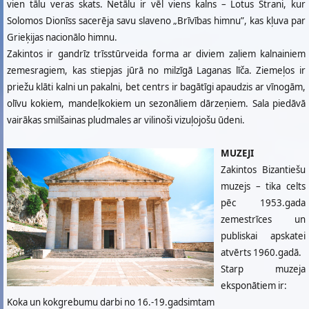
vien tālu veras skats. Netālu ir vēl viens kalns – Lotus Strani, kur
Solomos Dionīss sacerēja savu slaveno „Brīvības himnu”, kas kļuva par
Grieķijas nacionālo himnu.
Zakintos ir gandrīz trīsstūrveida forma ar diviem zaļiem kalnainiem
zemesragiem, kas stiepjas jūrā no milzīgā Laganas līča. Ziemeļos ir
priežu klāti kalni un pakalni, bet centrs ir bagātīgi apaudzis ar vīnogām,
olīvu kokiem, mandeļkokiem un sezonāliem dārzeņiem. Sala piedāvā
vairākas smilšainas pludmales ar vilinoši vizuļojošu ūdeni.
MUZEJI
Zakintos Bizantiešu
muzejs – tika celts
pēc 1953.gada
zemestrīces un
publiskai apskatei
atvērts 1960.gadā.
Starp muzeja
eksponātiem ir:
Koka un kokgrebumu darbi no 16.-19.gadsimtam