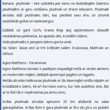
Banana pludmale – tiek uzskatīta par vienu no skaistākajām Zakintos
pludmalēm ar garu smilšainu pludmali un tīriem ūdeņiem. Pludmalē
atrodas daži pludmales bāri, kas piedāvā savu ēnu un iznomā
sauļošanās gultas un saulessargus.
Dažādā un garā Corfu krasta līnija ļauj atpūtniekiem izbaudīt
neskaitāmas peldvietas, ko apskalo silts, kristāltīrs ūdens.
Visās pludmalēs ir pieejami ūdens sporta veidi.
No Sidari laivas ved uz trīs krāšņām salām: Erukoussa, Mathraki un
Othoni.
Agios Mattheos – Paramonas
Agios Mattheos ciemats ir paslēpies iespaidīgā mežā ar vecām akmens
un modernām mājām, tādējādi apvienojot pagātni un tagadni.
Netālu atrodas Halikounas pludmale ar tās slavenajām smilšu kāpām un
kristāldzidro ūdeni, kā arī Korrision ezeru, kur tiek audzētas zivis, līdz
ar to šeit tās ir nopērkamas pa zemu cenu.
Arillas pludmale atrodas aptuveni 35 km attālumā no salas
galvaspilsētas. Arillas līcim ir gara pludmale ar tīru zilu jūru un jaukām