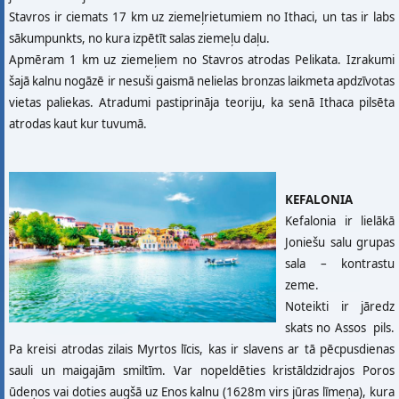
Stavros ir ciemats 17 km uz ziemeļrietumiem no Ithaci, un tas ir labs
sākumpunkts, no kura izpētīt salas ziemeļu daļu.
Apmēram 1 km uz ziemeļiem no Stavros atrodas Pelikata. Izrakumi
šajā kalnu nogāzē ir nesuši gaismā nelielas bronzas laikmeta apdzīvotas
vietas paliekas. Atradumi pastiprināja teoriju, ka senā Ithaca pilsēta
atrodas kaut kur tuvumā.
KEFALONIA
Kefalonia ir lielākā
Joniešu salu grupas
sala – kontrastu
zeme.
Noteikti ir jāredz
skats no Assos pils.
Pa kreisi atrodas zilais Myrtos līcis, kas ir slavens ar tā pēcpusdienas
sauli un maigajām smiltīm. Var nopeldēties kristāldzidrajos Poros
ūdeņos vai doties augšā uz Enos kalnu (1628m virs jūras līmeņa), kura