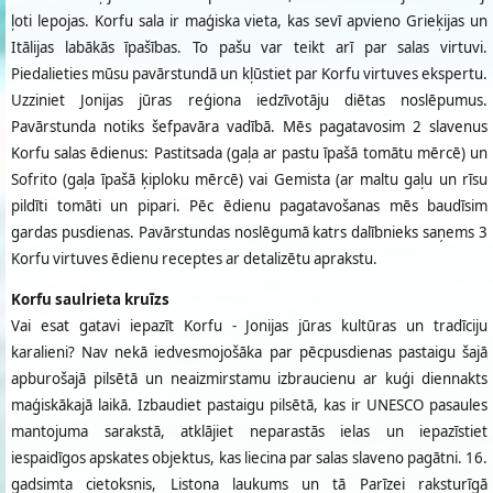
ļoti lepojas. Korfu sala ir maģiska vieta, kas sevī apvieno Grieķijas un
Itālijas labākās īpašības. To pašu var teikt arī par salas virtuvi.
Piedalieties mūsu pavārstundā un kļūstiet par Korfu virtuves ekspertu.
Uzziniet Jonijas jūras reģiona iedzīvotāju diētas noslēpumus.
Pavārstunda notiks šefpavāra vadībā. Mēs pagatavosim 2 slavenus
Korfu salas ēdienus: Pastitsada (gaļa ar pastu īpašā tomātu mērcē) un
Sofrito (gaļa īpašā ķiploku mērcē) vai Gemista (ar maltu gaļu un rīsu
pildīti tomāti un pipari. Pēc ēdienu pagatavošanas mēs baudīsim
gardas pusdienas. Pavārstundas noslēgumā katrs dalībnieks saņems 3
Korfu virtuves ēdienu receptes ar detalizētu aprakstu.
Korfu saulrieta kruīzs
Vai esat gatavi iepazīt Korfu - Jonijas jūras kultūras un tradīciju
karalieni? Nav nekā iedvesmojošāka par pēcpusdienas pastaigu šajā
apburošajā pilsētā un neaizmirstamu izbraucienu ar kuģi diennakts
maģiskākajā laikā. Izbaudiet pastaigu pilsētā, kas ir UNESCO pasaules
mantojuma sarakstā, atklājiet neparastās ielas un iepazīstiet
iespaidīgos apskates objektus, kas liecina par salas slaveno pagātni. 16.
gadsimta cietoksnis, Listona laukums un tā Parīzei raksturīgā