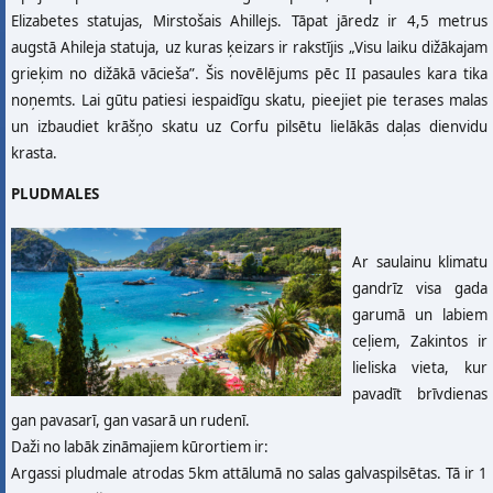
Elizabetes statujas, Mirstošais Ahillejs. Tāpat jāredz ir 4,5 metrus
augstā Ahileja statuja, uz kuras ķeizars ir rakstījis „Visu laiku dižākajam
grieķim no dižākā vācieša”. Šis novēlējums pēc II pasaules kara tika
noņemts. Lai gūtu patiesi iespaidīgu skatu, pieejiet pie terases malas
un izbaudiet krāšņo skatu uz Corfu pilsētu lielākās daļas dienvidu
krasta.
PLUDMALES
Ar saulainu klimatu
gandrīz visa gada
garumā un labiem
ceļiem, Zakintos ir
lieliska vieta, kur
pavadīt brīvdienas
gan pavasarī, gan vasarā un rudenī.
Daži no labāk zināmajiem kūrortiem ir:
Argassi pludmale atrodas 5km attālumā no salas galvaspilsētas. Tā ir 1