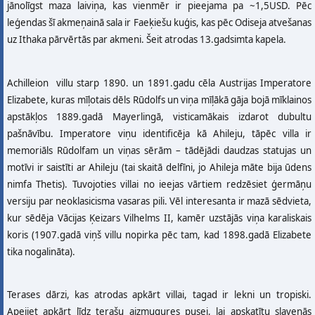
jānolīgst maza laiviņa, kas vienmēr ir pieejama pa ~1,5USD. Pēc
leģendas šī akmeņainā sala ir Faeķiešu kuģis, kas pēc Odiseja atvešanas
uz Ithaka pārvērtās par akmeni. Šeit atrodas 13.gadsimta kapela.
Achilleion villu starp 1890. un 1891.gadu cēla Austrijas Imperatore
Elizabete, kuras mīļotais dēls Rūdolfs un viņa mīļākā gāja bojā mīklainos
apstākļos 1889.gadā Mayerlingā, visticamākais izdarot dubultu
pašnāvību. Imperatore viņu identificēja kā Ahileju, tāpēc villa ir
memoriāls Rūdolfam un viņas sērām – tādējādi daudzas statujas un
motīvi ir saistīti ar Ahileju (tai skaitā delfīni, jo Ahileja māte bija ūdens
nimfa Thetis). Tuvojoties villai no ieejas vārtiem redzēsiet ģermāņu
versiju par neoklasicisma vasaras pili. Vēl interesanta ir mazā sēdvieta,
kur sēdēja Vācijas Ķeizars Vilhelms II, kamēr uzstājās viņa karaliskais
koris (1907.gadā viņš villu nopirka pēc tam, kad 1898.gadā Elizabete
tika nogalināta).
Terases dārzi, kas atrodas apkārt villai, tagad ir lekni un tropiski.
Apejiet apkārt līdz terašu aizmugures pusei, lai apskatītu slavenās