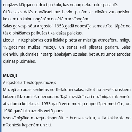
nogāzes klāj gari ciedru tipa koki, kas neaug nekur citur pasaulē.
Citās salas daļās nonāksiet pie birzīm pilnām ar olīvām vai apelsīnu
kokiem un kalnu nogāzēm nosētām ar vīnogām.
Salas galvaspilsēta Argostoli 1953.gadā nopostīja zemestrīce, tāpēc no
tās dibināšanas palikušas tikai dažas paliekas.
Lixouri ir Kephalonias otrā lielākā pilsēta ar mierīgu atmosfēru, mīlīgu
19.gadsimta muižas muzeju un senās Pali pilsētas pēdām. Salas
dienvidu pludmales ir starp labākajām uz salas, bet austrumos atrodas
oļainas pludmales.
MUZEJI
Argostoli arheoloģijas muzejs
Muzejā atrodas senlietas no Kefalonia salas, sākot no aizvēsturiskiem
laikiem līdz romiešu periodam. Tajā ir izstādīti arī nozīmīgas mīceniešu
atradumu kolekcijas. 1953.gadā veco muzeju nopostīja zemestrīce, un
1960.gadā tika uzcelts vietā jauns.
Visnozīmīgākie muzeja eksponāti ir: bronzas sakta, zelta kaklarota no
mīceniešu kapenēm un citi.