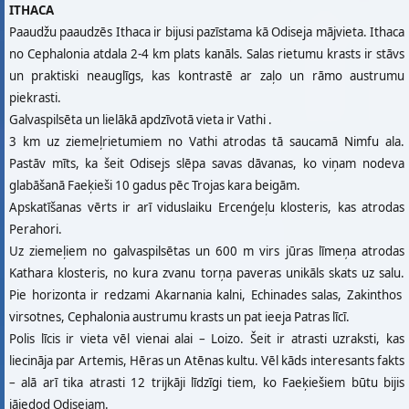
ITHACA
Paaudžu paaudzēs Ithaca ir bijusi pazīstama kā Odiseja mājvieta. Ithaca
no Cephalonia atdala 2-4 km plats kanāls. Salas rietumu krasts ir stāvs
un praktiski neauglīgs, kas kontrastē ar zaļo un rāmo austrumu
piekrasti.
Galvaspilsēta un lielākā apdzīvotā vieta ir Vathi .
3 km uz ziemeļrietumiem no Vathi atrodas tā saucamā Nimfu ala.
Pastāv mīts, ka šeit Odisejs slēpa savas dāvanas, ko viņam nodeva
glabāšanā Faeķieši 10 gadus pēc Trojas kara beigām.
Apskatīšanas vērts ir arī viduslaiku Ercenģeļu klosteris, kas atrodas
Perahori.
Uz ziemeļiem no galvaspilsētas un 600 m virs jūras līmeņa atrodas
Kathara klosteris, no kura zvanu torņa paveras unikāls skats uz salu.
Pie horizonta ir redzami Akarnania kalni, Echinades salas, Zakinthos
virsotnes, Cephalonia austrumu krasts un pat ieeja Patras līcī.
Polis līcis ir vieta vēl vienai alai – Loizo. Šeit ir atrasti uzraksti, kas
liecināja par Artemis, Hēras un Atēnas kultu. Vēl kāds interesants fakts
– alā arī tika atrasti 12 trijkāji līdzīgi tiem, ko Faeķiešiem būtu bijis
jāiedod Odisejam.