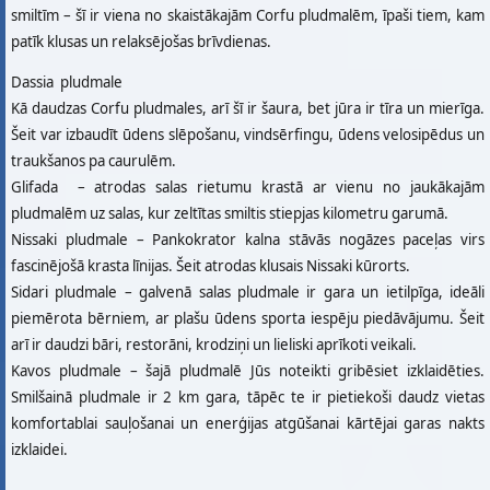
smiltīm – šī ir viena no skaistākajām Corfu pludmalēm, īpaši tiem, kam
patīk klusas un relaksējošas brīvdienas.
Dassia pludmale
Kā daudzas Corfu pludmales, arī šī ir šaura, bet jūra ir tīra un mierīga.
Šeit var izbaudīt ūdens slēpošanu, vindsērfingu, ūdens velosipēdus un
traukšanos pa caurulēm.
Glifada – atrodas salas rietumu krastā ar vienu no jaukākajām
pludmalēm uz salas, kur zeltītas smiltis stiepjas kilometru garumā.
Nissaki pludmale – Pankokrator kalna stāvās nogāzes paceļas virs
fascinējošā krasta līnijas. Šeit atrodas klusais Nissaki kūrorts.
Sidari pludmale – galvenā salas pludmale ir gara un ietilpīga, ideāli
piemērota bērniem, ar plašu ūdens sporta iespēju piedāvājumu. Šeit
arī ir daudzi bāri, restorāni, krodziņi un lieliski aprīkoti veikali.
Kavos pludmale – šajā pludmalē Jūs noteikti gribēsiet izklaidēties.
Smilšainā pludmale ir 2 km gara, tāpēc te ir pietiekoši daudz vietas
komfortablai sauļošanai un enerģijas atgūšanai kārtējai garas nakts
izklaidei.