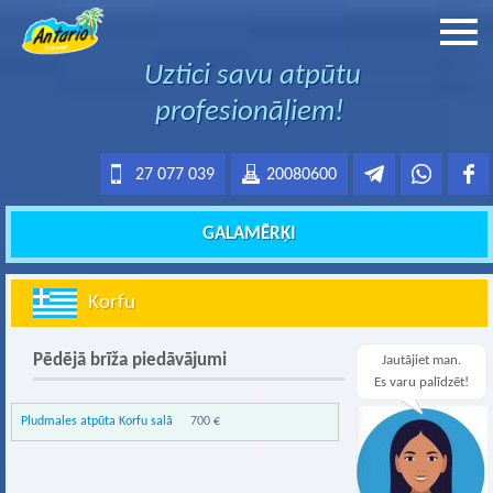
Uztici savu atpūtu
profesionāļiem!
27 077 039
20080600
GALAMĒRĶI
Korfu
Pēdējā brīža piedāvājumi
Jautājiet man.
Es varu palīdzēt!
Pludmales atpūta Korfu salā
700 €