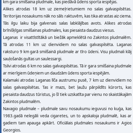
km gara smilšaina pludmale, kas piedāvā ūdens sporta iespējas.
Alikes atrodas 18 km uz ziemeļrietumiem no salas galvaspilsētas.
Teritorijas nosaukums nāk no sāls raktuvēm, kas tika atrastas aiz ciema.
Tās ilgu laiku bija galvenais salas labklājības avots. Alikes atrodas
brīnišķīgas smilšainas pludmales, kas piesaista daudzus viesus.
Laganas ir visattīstītākā un biežāk apmeklētā no Zakintos pludmalēm.
Tā atrodas 11 km uz dienvidiem no salas galvaspilsēta. Laganas
raksturo 9 km garā smilšainā pludmale ar tīro ūdeni. Visu pludmali klāj
sauļošanās gultas un saulessargi.
Tsilvi atrodas 6 km no salas galvaspilsētas. Tā ir gara smilšaina pludmale
ar mierīgiem ūdeņiem un daudzām ūdens sporta iespējām.
Kalamaki atrodas Laganas līča austrumu pusē, 7 km uz dienvidiem no
salas galvaspilsētas. Tas ir mazs, bet ļaužu pārpildīts kūrorts, kas
piesaista daudzus tūristus, jo šī tiek uzskatīta par vienu no skaistākajām
Zakintos pludmalēm.
Navagio pludmale – pludmale savu nosaukumu ieguvusi no kuģa, kas
1983.gadā nelegāli veda cigaretes, un to apskaloja pludmalē, kas ar
gadiem tam apauga apkārt. Oficiālais pludmales nosaukums ir Agios
Georgios.