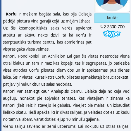
Korfu
ir mežiem bagāta sala, kas bija Odiseja
pēdējā pietura viņa garajā ceļā uz mājām Ithaca.
2 3300 700
Uz šīs kosmopolītiskās salas varēs apvienot
atpūtu ar aktīvu nakts dzīvi, tā kā Korfu ir
starptautisks tūrisma centrs, kas apmierinās pat
visprasīgākā viesa vēlmes.
Kanoni, Pondikonisi un Achilleion Lai gan šīs vietas neatrodas viena
otrai blakus un tām ir maz kas kopējs, tās ir sagrupētas, jo patiesībā
visas atrodas Corfu pilsētas dienvidos un ir apskatāmas pus dienas
laikā. Šīs ir vietas, kuras katrs Corfu pilsētas apmeklētājs brauc apskatīt,
pat ja viņi nekur citur uz salas nedodas.
Kanoni var sasniegt caur Analepisis ciemu. Lielākā daļa no ceļa ved
augšup, nonākot pie apļveida terases, kas vietējiem ir zināma kā
Kanoni (šeit reiz ir stāvējis lielgabals). Pieejiet pie malas, un izbaudiet
lielisko skatu. Tieši apakšā līcī ir divas saliņas. Ja vēlaties doties uz kādu
no tām vai abām, varat doties lejup 10 minūšu gājienā.
Vienu saliņu savieno ar zemi uzbērums. Lai nokļūtu uz otras saliņas,