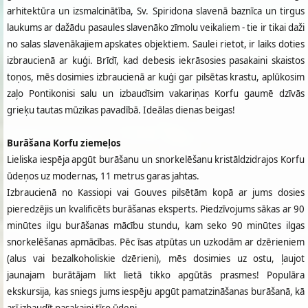
arhitektūra un izsmalcinātība, Sv. Spiridona slavenā baznīca un tirgus
laukums ar dažādu pasaules slavenāko zīmolu veikaliem - tie ir tikai daži
no salas slavenākajiem apskates objektiem. Saulei rietot, ir laiks doties
izbraucienā ar kuģi. Brīdī, kad debesis iekrāsosies pasakaini skaistos
toņos, mēs dosimies izbraucienā ar kuģi gar pilsētas krastu, aplūkosim
zaļo Pontikonisi salu un izbaudīsim vakariņas Korfu gaumē dzīvās
grieķu tautas mūzikas pavadībā. Ideālas dienas beigas!
Burāšana Korfu ziemeļos
Lieliska iespēja apgūt burāšanu un snorkelēšanu kristāldzidrajos Korfu
ūdeņos uz modernas, 11 metrus garas jahtas.
Izbraucienā no Kassiopi vai Gouves pilsētām kopā ar jums dosies
pieredzējis un kvalificēts burāšanas eksperts. Piedzīvojums sākas ar 90
minūtes ilgu burāšanas mācību stundu, kam seko 90 minūtes ilgas
snorkelēšanas apmācības. Pēc īsas atpūtas un uzkodām ar dzērieniem
(alus vai bezalkoholiskie dzērieni), mēs dosimies uz ostu, ļaujot
jaunajam burātājam likt lietā tikko apgūtās prasmes! Populāra
ekskursija, kas sniegs jums iespēju apgūt pamatzināšanas burāšanā, kā