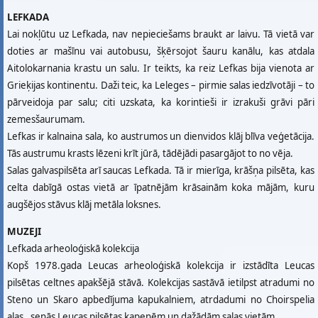
LEFKADA
Lai nokļūtu uz Lefkada, nav nepieciešams braukt ar laivu. Tā vietā var
doties ar mašīnu vai autobusu, šķērsojot šauru kanālu, kas atdala
Aitolokarnania krastu un salu. Ir teikts, ka reiz Lefkas bija vienota ar
Grieķijas kontinentu. Daži teic, ka Leleges – pirmie salas iedzīvotāji – to
pārveidoja par salu; citi uzskata, ka korintieši ir izrakuši grāvi pāri
zemesšaurumam.
Lefkas ir kalnaina sala, ko austrumos un dienvidos klāj blīva veģetācija.
Tās austrumu krasts lēzeni krīt jūrā, tādējādi pasargājot to no vēja.
Salas galvaspilsēta arī saucas Lefkada. Tā ir mierīga, krāšņa pilsēta, kas
celta dabīgā ostas vietā ar īpatnējām krāsainām koka mājām, kuru
augšējos stāvus klāj metāla loksnes.
MUZEJI
Lefkada arheoloģiskā kolekcija
Kopš 1978.gada Leucas arheoloģiskā kolekcija ir izstādīta Leucas
pilsētas celtnes apakšējā stāvā. Kolekcijas sastāvā ietilpst atradumi no
Steno un Skaro apbedījuma kapukalniem, atrdadumi no Choirspelia
alas , senās Leucas pilsētas kapenēm un dažādām salas vietām.