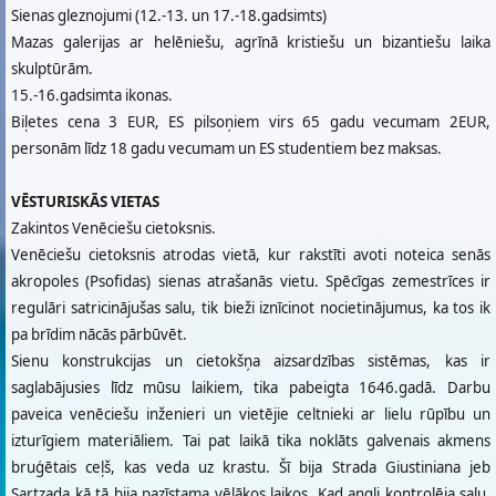
Sienas gleznojumi (12.-13. un 17.-18.gadsimts)
Mazas galerijas ar helēniešu, agrīnā kristiešu un bizantiešu laika
skulptūrām.
15.-16.gadsimta ikonas.
Biļetes cena 3 EUR, ES pilsoņiem virs 65 gadu vecumam 2EUR,
personām līdz 18 gadu vecumam un ES studentiem bez maksas.
VĒSTURISKĀS VIETAS
Zakintos Venēciešu cietoksnis.
Venēciešu cietoksnis atrodas vietā, kur rakstīti avoti noteica senās
akropoles (Psofidas) sienas atrašanās vietu. Spēcīgas zemestrīces ir
regulāri satricinājušas salu, tik bieži iznīcinot nocietinājumus, ka tos ik
pa brīdim nācās pārbūvēt.
Sienu konstrukcijas un cietokšņa aizsardzības sistēmas, kas ir
saglabājusies līdz mūsu laikiem, tika pabeigta 1646.gadā. Darbu
paveica venēciešu inženieri un vietējie celtnieki ar lielu rūpību un
izturīgiem materiāliem. Tai pat laikā tika noklāts galvenais akmens
bruģētais ceļš, kas veda uz krastu. Šī bija Strada Giustiniana jeb
Sartzada kā tā bija pazīstama vēlākos laikos. Kad angļi kontrolēja salu,