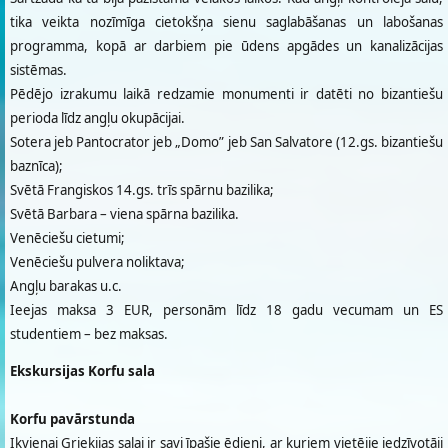
tika veikta nozīmīga cietokšņa sienu saglabāšanas un labošanas
programma, kopā ar darbiem pie ūdens apgādes un kanalizācijas
sistēmas.
Pēdējo izrakumu laikā redzamie monumenti ir datēti no bizantiešu
perioda līdz angļu okupācijai.
Sotera jeb Pantocrator jeb „Domo” jeb San Salvatore (12.gs. bizantiešu
baznīca);
Svētā Frangiskos 14.gs. trīs spārnu bazilika;
Svētā Barbara – viena spārna bazilika.
Venēciešu cietumi;
Venēciešu pulvera noliktava;
Angļu barakas u.c.
Ieejas maksa 3 EUR, personām līdz 18 gadu vecumam un ES
studentiem – bez maksas.
Ekskursijas Korfu sala
Korfu pavārstunda
Ikvienai Grieķijas salai ir savi īpašie ēdieni, ar kuriem vietējie iedzīvotāji