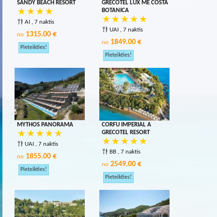
SANDY BEACH RESORT
GRECOTEL LUX ME COSTA
BOTANICA
AI , 7 naktis
UAI , 7 naktis
1315.00 €
no
1849.00 €
no
MYTHOS PANORAMA
CORFU IMPERIAL A
GRECOTEL RESORT
UAI , 7 naktis
BB , 7 naktis
1855.00 €
no
2549.00 €
no