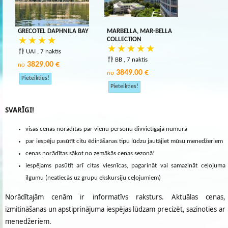
GRECOTEL DAPHNILA BAY
MARBELLA, MAR-BELLA
COLLECTION
UAI , 7 naktis
BB , 7 naktis
3829.00 €
no
3849.00 €
no
SVARĪGI!
visas cenas norādītas par vienu personu divvietīgajā numurā
par iespēju pasūtīt citu ēdināšanas tipu lūdzu jautājiet mūsu menedžeriem
cenas norādītas sākot no zemākās cenas sezonā!
iespējams pasūtīt arī citas viesnīcas, pagarināt vai samazināt ceļojuma
ilgumu (neatiecās uz grupu ekskursiju ceļojumiem)
Norādītajām cenām ir informatīvs raksturs. Aktuālas cenas,
izmitināšanas un apstiprinājuma iespējas lūdzam precizēt, sazinoties ar
menedžeriem.