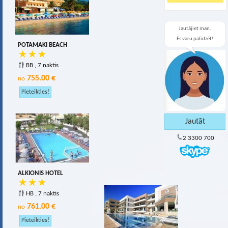
Jautājiet man.
Es varu palīdzēt!
POTAMAKI BEACH
BB , 7 naktis
755.00 €
no
2 3300 700
ALKIONIS HOTEL
HB , 7 naktis
761.00 €
no