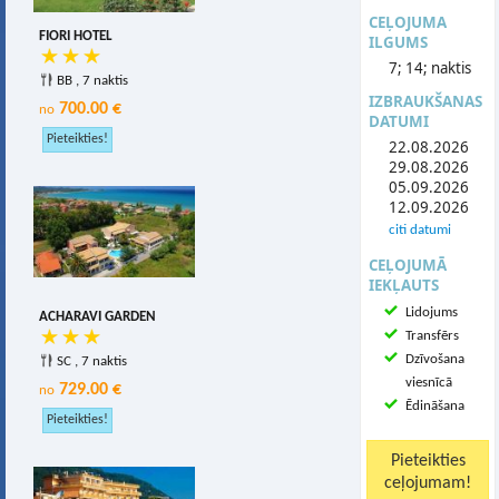
CEĻOJUMA
FIORI HOTEL
ILGUMS
7; 14; naktis
BB , 7 naktis
IZBRAUKŠANAS
700.00 €
no
DATUMI
22.08.2026
29.08.2026
05.09.2026
12.09.2026
citi datumi
CEĻOJUMĀ
IEKĻAUTS
Lidojums
ACHARAVI GARDEN
Transfērs
Dzīvošana
SC , 7 naktis
viesnīcā
729.00 €
no
Ēdināšana