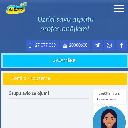
Uztici savu atpūtu
profesionāļiem!
27 077 039
20080600
GALAMĒRĶI
Somija / Lapzeme
Grupu avio ceļojumi
Jautājiet man.
Es varu palīdzēt!