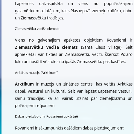
Lapzemes galvaspilsēta un viens no populārākajiem
galamērķiem ceļotājiem, kas vēlas iepazīt ziemeļu kultūru, dabu
un Ziemassvētku tradīcijas.
Ziemassvētku vecīša ciemats
Viens no galvenajiem apskates objektiem Rovaniemi ir
Ziemassvētku vecīša ciemats
(Santa Claus Village). Šeit
apmeklētāji var tikties ar Ziemassvētku vecīti, šķērsot Polāro
loku un nosūtīt vēstules no īpašās Ziemassvētku pastkastītes.
Arktikas muzejs “Arktikum”
Arktikum
ir muzejs un zinātnes centrs, kas veltīts Arktikas
dabai, vēsturei un kultūrai. Šeit var iepazīt Lapzemes vēsturi,
sāmu tradīcijas, kā arī vairāk uzzināt par ziemeļblāzmu un
polārajiem reģioniem.
Dabas piedzīvojumi Rovaniemi apkārtnē
Rovaniemi ir sākumpunkts dažādiem dabas piedzīvojumiem: