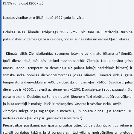
(3,3% runājošo) (2007.g.)
Naudas vienība: eiro (EUR)-kopš 1999.gada janvāra
Lielākās salas: Ālandu arhipelāgs 1552 km2, pie tam salu teritorija turpina
palielināties, jo zemes garozai ceļoties, rodas jaunas salas un esošās kļūst lielākas.
Klimats: siltās Ziemeļatlantijas straumes ietekme uz klimatu jūtama arī Somijā,
īpaši dienviddaļā, taču tās ietekmi mazina skarbās Ziemeļu Ledus okeāna gaisa
masas. Tāpēc temperatūra ziemeļdaļā aiz polārā loka(subarktiskais klimats) ir
zemākā nekā Somijas dienvidos(mērenās joslas klimats). Janvārī vidējā gaisa
temperatūra dienviddaļā ir -60C , vidusdaļā un ziemeļos: -140C. Savukārt, jūlijā
dienvidos ir +200C, virzienā uz ziemeļiem: +120C. Daudzie ezeri rada paaugstinātu
gaisa mitrumu. Dodoties uz Somiju noteikti jāpaņem līdzi biezāku apģērbu, vējjaku,
jo laika apstākļi ir mainīgi, bieži ir mākoņains. Vasaras ir vēsākas nekā Latvijā.
Ziemeļos sniega sega saglabājas 7 mēnešus, un polārā diena ilgst aptuveni 10
nedēļas vasarā (saukta par „pusnakts saules zemi”).
Piesardzības pasākumi: nav īpašas prasības attiecībā uz vakcināciju . Ja vēlme ir
staigāt pa dabas takām, brist pa purviem, tad vēlams nodrošināties ar pretodu