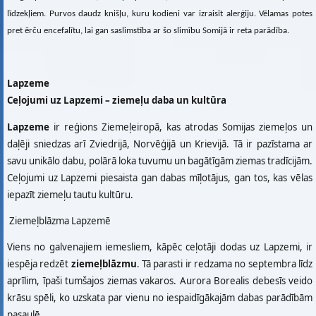
līdzekļiem. Purvos daudz knišļu, kuru kodieni var izraisīt alerģiju. Vēlamas potes
pret ērču encefalītu, lai gan saslimstība ar šo slimību Somijā ir reta parādība.
Lapzeme
Ceļojumi uz Lapzemi – ziemeļu daba un kultūra
Lapzeme
ir reģions Ziemeļeiropā, kas atrodas Somijas ziemeļos un
daļēji sniedzas arī Zviedrijā, Norvēģijā un Krievijā. Tā ir pazīstama ar
savu unikālo dabu, polārā loka tuvumu un bagātīgām ziemas tradīcijām.
Ceļojumi uz Lapzemi piesaista gan dabas mīļotājus, gan tos, kas vēlas
iepazīt ziemeļu tautu kultūru.
Ziemeļblāzma Lapzemē
Viens no galvenajiem iemesliem, kāpēc ceļotāji dodas uz Lapzemi, ir
iespēja redzēt
ziemeļblāzmu
. Tā parasti ir redzama no septembra līdz
aprīlim, īpaši tumšajos ziemas vakaros. Aurora Borealis debesīs veido
krāsu spēli, ko uzskata par vienu no iespaidīgākajām dabas parādībām
pasaulē.