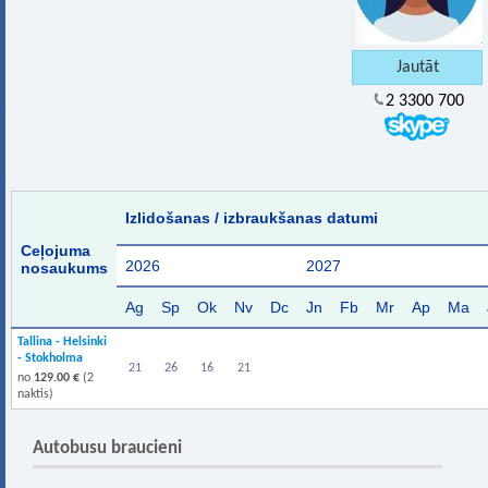
2 3300 700
Izlidošanas / izbraukšanas datumi
Ceļojuma
2026
2027
nosaukums
Ag
Sp
Ok
Nv
Dc
Jn
Fb
Mr
Ap
Ma
Tallina - Helsinki
- Stokholma
21
26
16
21
no
129.00 €
(2
naktis)
Autobusu braucieni