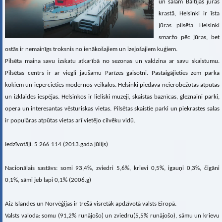
un salām Baltijas jūras
krastā, Helsinki ir īsta
jūras pilsēta. Helsinki
smaržo pēc jūras, bet
ostās ir nemainīgs troksnis no ienākošajiem un izejošajiem kuģiem.
Pilsēta maina savu izskatu atkarībā no sezonas un valdzina ar savu skaistumu.
Pilsētas centrs ir ar viegli jaušamu Parīzes gaisotni. Pastaigājieties zem parka
kokiem un iepērcieties modernos veikalos. Helsinki piedāvā neierobežotas atpūtas
un izklaides iespējas. Helsinkos ir lieliski muzeji, skaistas baznīcas, gleznaini parki,
opera un interesantas vēsturiskas vietas. Pilsētas skaistie parki un piekrastes salas
ir populāras atpūtas vietas arī vietējo cilvēku vidū.
Iedzīvotāji: 5 266 114 (2013.gada jūlijs)
Nacionālais sastāvs: somi 93,4%, zviedri 5,6%, krievi 0,5%, igauņi 0,3%, čigāni
0,1%, sāmi jeb lapi 0,1% (2006.g)
Aiz Islandes un Norvēģijas ir trešā visretāk apdzīvotā valsts Eiropā.
Valsts valoda: somu (91,2% runājošo) un zviedru(5,5% runājošo), sāmu un krievu