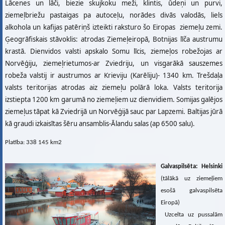
Lācenes un lāči, biezie skujkoku meži, klintis, ūdeņi un purvi,
ziemeļbriežu pastaigas pa autoceļu, norādes divās valodās, liels
alkohola un kafijas patēriņš izteikti raksturo šo Eiropas ziemeļu zemi.
Ģeogrāfiskais stāvoklis: atrodas Ziemeļeiropā, Botnijas līča austrumu
krastā. Dienvidos valsti apskalo Somu līcis, ziemeļos robežojas ar
Norvēģiju, ziemeļrietumos-ar Zviedriju, un visgarākā sauszemes
robeža valstij ir austrumos ar Krieviju (Karēliju)- 1340 km. Trešdaļa
valsts teritorijas atrodas aiz ziemeļu polārā loka. Valsts teritorija
izstiepta 1200 km garumā no ziemeļiem uz dienvidiem. Somijas galējos
ziemeļus tāpat kā Zviedrijā un Norvēģijā sauc par Lapzemi. Baltijas jūrā
kā graudi izkaisītas šēru ansamblis-Ālandu salas (ap 6500 salu).
Platība: 338 145 km2
Galvaspilsēta: Helsinki
(tālākā uz ziemeļiem
esošā galvaspilsēta
Eiropā)
Uzcelta uz pussalām