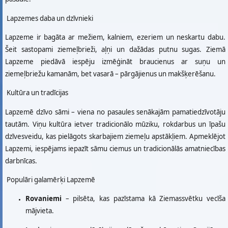
Lapzemes daba un dzīvnieki
Lapzeme ir bagāta ar mežiem, kalniem, ezeriem un neskartu dabu.
Šeit sastopami ziemeļbrieži, aļņi un dažādas putnu sugas. Ziemā
Lapzeme piedāvā iespēju izmēģināt braucienus ar suņu un
ziemeļbriežu kamanām, bet vasarā – pārgājienus un makšķerēšanu.
Kultūra un tradīcijas
Lapzemē dzīvo sāmi – viena no pasaules senākajām pamatiedzīvotāju
tautām. Viņu kultūra ietver tradicionālo mūziku, rokdarbus un īpašu
dzīvesveidu, kas pielāgots skarbajiem ziemeļu apstākļiem. Apmeklējot
Lapzemi, iespējams iepazīt sāmu ciemus un tradicionālās amatniecības
darbnīcas.
Populāri galamērķi Lapzemē
Rovaniemi
– pilsēta, kas pazīstama kā Ziemassvētku vecīša
mājvieta.