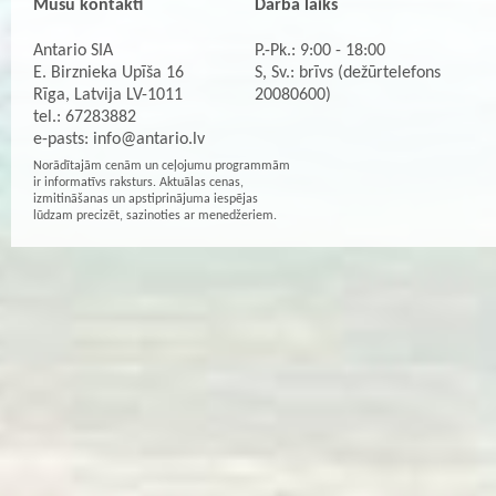
Mūsu kontakti
Darba laiks
Antario SIA
P.-Pk.: 9:00 - 18:00
E. Birznieka Upīša 16
S, Sv.: brīvs (dežūrtelefons
Rīga, Latvija LV-1011
20080600)
tel.: 67283882
e-pasts:
info@antario.lv
Norādītajām cenām un ceļojumu programmām
ir informatīvs raksturs. Aktuālas cenas,
izmitināšanas un apstiprinājuma iespējas
lūdzam precizēt, sazinoties ar menedžeriem.