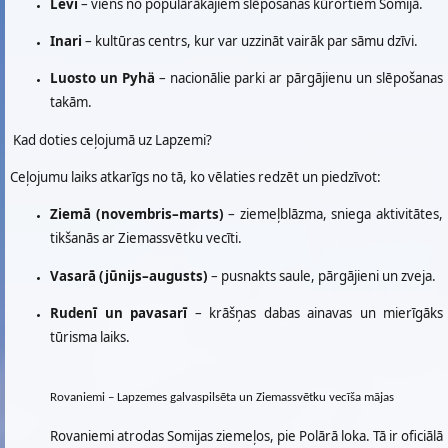
Levi
– viens no populārākajiem slēpošanas kūrortiem Somijā.
Inari
– kultūras centrs, kur var uzzināt vairāk par sāmu dzīvi.
Luosto un Pyhä
– nacionālie parki ar pārgājienu un slēpošanas
takām.
Kad doties ceļojumā uz Lapzemi?
Ceļojumu laiks atkarīgs no tā, ko vēlaties redzēt un piedzīvot:
Ziemā (novembris–marts)
– ziemeļblāzma, sniega aktivitātes,
tikšanās ar Ziemassvētku vecīti.
Vasarā (jūnijs–augusts)
– pusnakts saule, pārgājieni un zveja.
Rudenī un pavasarī
– krāšņas dabas ainavas un mierīgāks
tūrisma laiks.
Rovaniemi – Lapzemes galvaspilsēta un Ziemassvētku vecīša mājas
Rovaniemi atrodas Somijas ziemeļos, pie Polārā loka. Tā ir oficiālā