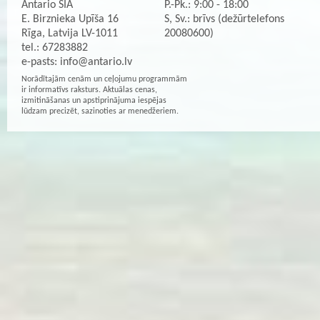
Antario SIA
P.-Pk.: 9:00 - 18:00
E. Birznieka Upīša 16
S, Sv.: brīvs (dežūrtelefons
Rīga, Latvija LV-1011
20080600)
tel.: 67283882
e-pasts:
info@antario.lv
Norādītajām cenām un ceļojumu programmām
ir informatīvs raksturs. Aktuālas cenas,
izmitināšanas un apstiprinājuma iespējas
lūdzam precizēt, sazinoties ar menedžeriem.