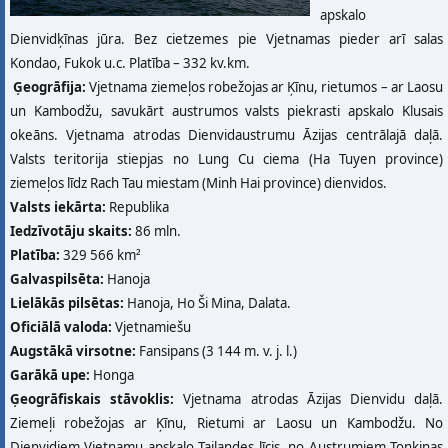
apskalo
Dienvidķīnas jūra. Bez cietzemes pie Vjetnamas pieder arī salas
Kondao, Fukok u.c. Platība – 332 kv.km.
Ģeogrāfija:
Vjetnama ziemeļos robežojas ar Ķīnu, rietumos – ar Laosu
un Kambodžu, savukārt austrumos valsts piekrasti apskalo Klusais
okeāns. Vjetnama atrodas Dienvidaustrumu Āzijas centrālajā daļā.
Valsts teritorija stiepjas no Lung Cu ciema (Ha Tuyen province)
ziemeļos līdz Rach Tau miestam (Minh Hai province) dienvidos.
Valsts iekārta:
Republika
Iedzīvotāju skaits:
86 mln.
Platība:
329 566 km²
Galvaspilsēta:
Hanoja
Lielākās pilsētas:
Hanoja, Ho Ši Mina, Dalata.
Oficiālā valoda:
Vjetnamiešu
Augstākā virsotne:
Fansipans (3 144 m. v. j. l.)
Garākā upe:
Honga
Ģeogrāfiskais stāvoklis:
Vjetnama atrodas Āzijas Dienvidu daļā.
Ziemeļi robežojas ar Ķīnu, Rietumi ar Laosu un Kambodžu. No
Dienvidiem Vjetnamu apskalo Tailandes līcis, no Austrumiem Tonkinas