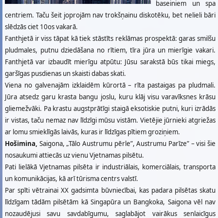
baseiniem un spa
centriem. Taču šeit joprojām nav trokšņainu diskotēku, bet nelieli bāri
slēdzās ciet 10os vakarā.
Fanthjetā ir viss tāpat kā tiek stāstīts reklāmas prospektā: garas smilšu
pludmales, putnu dziedāšana no rītiem, tīra jūra un mierīgie vakari.
Fanthjetā var izbaudīt mierīgu atpūtu: Jūsu sarakstā būs tikai miegs,
garšīgas pusdienas un skaisti dabas skati.
Viena no galvenajām izklaidēm kūrortā – rīta pastaigas pa pludmali.
Jūra atsedz garu krasta bangu joslu, kuru klāj visu varavīksnes krāsu
gliemežvāki. Pa krastu augstprātīgi staigā eksotiskie putni, kuri izrādās
ir vistas, taču nemaz nav līdzīgi mūsu vistām. Vietējie jūrnieki atgriežas
ar lomu smieklīgās laivās, kuras ir līdzīgas pītiem groziņiem.
Hošimina,
Saigona, „Tālo Austrumu pērle”, Austrumu Parīze” – visi šie
nosaukumi attiecās uz vienu Vjetnamas pilsētu.
Pati lielākā Vjetnamas pilsēta ir industriālais, komerciālais, transporta
un komunikācijas, kā arī tūrisma centrs valstī.
Par spīti vētrainai XX gadsimta būvniecībai, kas padara pilsētas skatu
līdzīgam tādām pilsētām kā Singapūra un Bangkoka, Saigona vēl nav
nozaudējusi savu savdabīgumu, saglabājot vairākus senlaicīgus