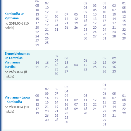
06
07
02
03
01
08
03
03
10
06
06
05
10
06
07
12
03
09
10
08
Kambodža un
13
07
05
10
10
14
10
13
13
12
Vjetnama
15
14
12
13
14
17
17
16
17
15
17
21
19
17
17
no
2018.00 €
(10
19
24
20
20
19
20
28
26
20
21
naktis)
21
31
23
24
22
22
24
24
24
27
27
26
24
27
28
26
30
31
29
27
28
29
Ziemeļvjetnamas
02
un Centrālās
06
05
02
09
08
Vjetnamas
14
18
13
19
12
09
16
04
15
burvība
21
25
20
26
19
16
23
22
27
26
23
no
2689.00 €
(8
30
naktis)
01
02
07
05
03
04
09
07
08
05
05
09
06
01
Vjetnama - Laosa
14
12
10
07
10
11
02
11
17
08
- Kambodža
16
14
15
12
12
16
07
13
22
15
21
19
17
14
no
2800.00 €
(10
17
18
09
18
24
22
23
21
22
19
naktis)
19
23
20
29
28
26
24
21
25
30
28
29
30
31