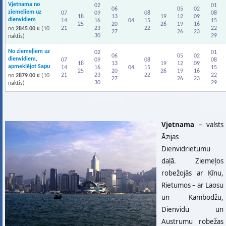
Vjetnama no
02
01
06
05
02
ziemeļiem uz
07
09
08
08
18
13
19
12
09
dienvidiem
14
16
04
15
15
25
20
26
19
16
21
23
22
22
no
2845.00 €
(10
27
26
23
30
29
naktis)
No ziemeļiem uz
02
01
06
05
02
dienvidiem,
07
09
08
08
18
13
19
12
09
apmeklējot Sapu
14
16
04
15
15
25
20
26
19
16
21
23
22
22
no
2879.00 €
(10
27
26
23
30
29
naktis)
Vjetnama
– valsts
Āzijas
Dienvidrietumu
daļā. Ziemeļos
robežojās ar Ķīnu,
Rietumos – ar Laosu
un Kambodžu,
Dienvidu un
Austrumu robežas