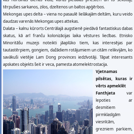
tērpušies sarkanos, zilos, dzeltenos un baltos apģērbos.
Mekongas upes delta – viena no pasaulē lielākajām deltām, kuru veido
daudzas varenās Mekongas upes attekas.
Dalata – kalnu kūrorts Centrālajā augstienē piedāvā fantastiskus dabas
skatus, kā arī franču kolonizācijas laika vēstures liecības. Etnisko
Minoritāšu muzejs noteikti jāaplūko tiem, kas interesējas par
tautastērpiem, gongiem, dažādiem rotājumiem un citām relikvijām, ko
savākuši vietējie Lam Dong provinces iedzīvotāji. Tāpat interesants
apskates objekts šeit ir veca, pamesta atomelektrostacija.
Vjetnamas
pilsētas, kuras ir
vērts apmeklēt
Fanthjeta
var
lepoties ar
desmitiem
pirmklasīgām
viesnīcām,
grezniem parkiem,