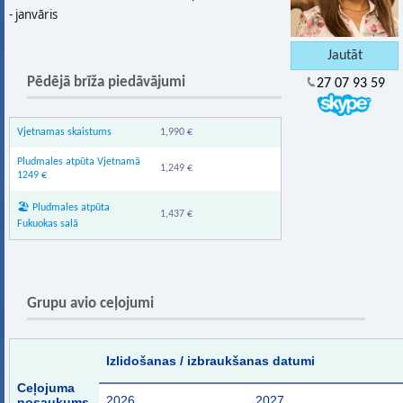
- janvāris
Pēdējā brīža piedāvājumi
27 07 93 59
Vjetnamas skaistums
1,990 €
Pludmales atpūta Vjetnamā
1,249 €
1249 €
🏖️ Pludmales atpūta
1,437 €
Fukuokas salā
Grupu avio ceļojumi
Izlidošanas / izbraukšanas datumi
Ceļojuma
2026
2027
nosaukums