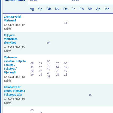
Ag
Sp
Ok
Nv
Dc
Jn
Fb
Mr
Ap
Ma
Ziemassvētki
Vjetnamā
15
no
1499.00 €
(12
naktis)
Ceļojums
Vjetnamas
dienvidos
06
no
1519.00 €
(15
naktis)
Vjetnamas
eksotika + atpūta
03
08
05
07
05
Fanjetā /
10
15
12
14
12
Fukuokā /
17
22
19
21
19
Njačangā
24
29
26
28
26
31
no
1638.00 €
(13
naktis)
Kambodža ar
atpūtu Vjetnamā
Fukuokas salā
16
no
1699.00 €
(13
naktis)
03
05