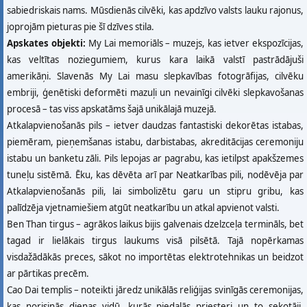
sabiedriskais nams. Mūsdienās cilvēki, kas apdzīvo valsts lauku rajonus,
joprojām pieturas pie šī dzīves stila.
Apskates objekti:
My Lai memoriāls – muzejs, kas ietver ekspozīcijas,
kas veltītas noziegumiem, kurus kara laikā valstī pastrādājuši
amerikāņi. Slavenās My Lai masu slepkavības fotogrāfijas, cilvēku
embriji, ģenētiski deformēti mazuļi un nevainīgi cilvēki slepkavošanas
procesā – tas viss apskatāms šajā unikālajā muzejā.
Atkalapvienošanās pils – ietver daudzas fantastiski dekorētas istabas,
piemēram, pieņemšanas istabu, darbistabas, akreditācijas ceremoniju
istabu un banketu zāli. Pils lepojas ar pagrabu, kas ietilpst apakšzemes
tuneļu sistēmā. Ēku, kas dēvēta arī par Neatkarības pili, nodēvēja par
Atkalapvienošanās pili, lai simbolizētu garu un stipru gribu, kas
palīdzēja vjetnamiešiem atgūt neatkarību un atkal apvienot valsti.
Ben Than tirgus – agrākos laikus bijis galvenais dzelzceļa termināls, bet
tagad ir lielākais tirgus laukums visā pilsētā. Tajā nopērkamas
visdažādākās preces, sākot no importētas elektrotehnikas un beidzot
ar pārtikas precēm.
Cao Dai templis – noteikti jāredz unikālās reliģijas svinīgās ceremonijas,
kas norisinās dienas vidū, kurās piedalās priesteri un to sekotāji,