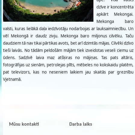
dzīve ir koncentrēta
apkārt Mekongai.
Mekonga baro
valsti, kuras lielākā daļa iedzīvotāju nodarbojas ar lauksaimniecību. Un
vēl Mekongā ir daudz zivju. Mekonga baro miljonus cilvēku. Taču
daudziem tā nav tikai pārtikas avots, bet arī dzimtās mājas. Cilvēki dzīvo
tieši laivās. No tādām peldošām mājām tiek izveidotas veseli ciemu uz
ūdens. Sadzīvē laiva maz atšķiras no mājiņas. Tas pats altāris,
fotogrāfijas uz sienām, petrolejas plīts, mēbeles no kokskaidu platēm,
pat televizors, kas no neseniem laikiem jau skaitās par greznību
Vjetnamā.
Mūsu kontakti
Darba laiks