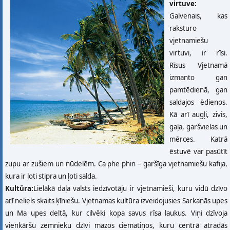
virtuve:
Galvenais, kas
raksturo
vjetnamiešu
virtuvi, ir rīsi.
Rīsus Vjetnamā
izmanto gan
pamtēdienā, gan
saldajos ēdienos.
Kā arī augļi, zivis,
gaļa, garšvielas un
mērces. Katrā
ēstuvē var pasūtīt
zupu ar zušiem un nūdelēm. Ca phe phin – garšīga vjetnamiešu kafija,
kura ir ļoti stipra un ļoti salda.
Kultūra:
Lielākā daļa valsts iedzīvotāju ir vjetnamieši, kuru vidū dzīvo
arī neliels skaits ķīniešu. Vjetnamas kultūra izveidojusies Sarkanās upes
un Ma upes deltā, kur cilvēki kopa savus rīsa laukus. Viņi dzīvoja
vienkāršu zemnieku dzīvi mazos ciematiņos, kuru centrā atradās