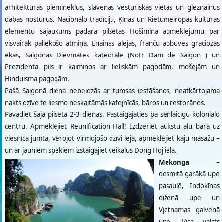
arhitektūras pieminekļus, slavenas vēsturiskas vietas un gleznainus
dabas nostūrus. Nacionālo tradīciju, Ķīnas un Rietumeiropas kultūras
elementu sajaukums padara pilsētas Hošimina apmeklējumu par
visvairāk paliekošo atmiņā. Ēnainas alejas, franču apbūves graciozās
ēkas, Saigonas Dievmātes katedrāle (Notr Dam de Saigon ) un
Prezidenta pils ir kaimiņos ar lieliskām pagodām, mošejām un
Hinduisma pagodām.
Pašā Saigonā diena nebeidzās ar tumsas iestāšanos, neatkārtojama
nakts dzīve te liesmo neskaitāmās kafejnīcās, bāros un restorānos.
Pavadiet šajā pilsētā 2-3 dienas. Pastaigājaties pa senlaicīgu koloniālo
centru. Apmeklējiet Reunification Hall! Izdzeriet aukstu alu bārā uz
viesnīca jumta, vērojot virmojošo dzīvi lejā, apmeklējiet kāju masāžu –
un ar jauniem spēkiem izstaigājiet veikalus Dong Hoj ielā.
Mekonga
–
desmitā garākā upe
pasaulē, Indoķīnas
diženā upe un
Vjetnamas galvenā
upe. Visa valsts