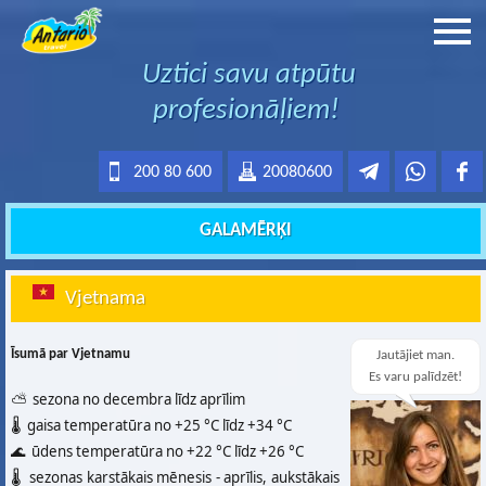
Uztici savu atpūtu
profesionāļiem!
200 80 600
20080600
GALAMĒRĶI
Vjetnama
Īsumā par Vjetnamu
Jautājiet man.
Es varu palīdzēt!
⛅ sezona no decembra līdz aprīlim
🌡️ gaisa temperatūra no +25 °C līdz +34 °C
🌊 ūdens temperatūra no +22 °C līdz +26 °C
🌡️ sezonas karstākais mēnesis - aprīlis, aukstākais