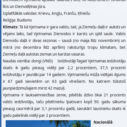
līcis un Dienvidķīnas jūra.
Izplatītākās valodas: Krievu, Angļu, Franču, Ķīniešu
Reliģija: Budisms
Klimats:
Tā kā Vjetnama ir gara valsts, tad, ja Ziemeļu daļā ir auksts un
vējains laiks, tad Vjetnamas Dienvidos ir karsts un spīd saule. Valsts
Dienvidu daļā ir divas sezonas – sausā (no maija līdz novembrim) un
mitrā (no decembra līdz aprīlim) raksturīgs tropu klimatam, bet
Ziemeļu daļā aukstas ziemas un karstas vasaras.
Naudas vienība: dongi (VND) Iedzīvotāji:Tagad Vjetnamas iedzīvotāju
skaits ik gadu pieaug vidēji par 2,2 procentiem, 37,5 procenti
iedzīvotāju ir jaunāki par 14 gadiem. Vjetnamiešu mūža vidējais ilgums
ir 67 gadi sievietēm un 63 gadi vīriešiem. No katriem tūkstoš
jaunpiedzimušajiem mirst 42 mazuļi.
Vjetnama ir lauksaimniecības zeme, pilsētās dzīvo tikai 21 procents
valsts iedzīvotāju, taču pilsētnieku īpatsvars kopš 90. gadu sākuma
pieaug caurmērā par 3,1 procentu gadā, savukārt laucinieku skaits ik
gadu palielinās vidēji par 2 procentiem.
Nacionālā