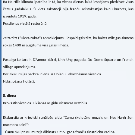
Ba Na Hills klimata īpatnība ir tā, ka vienas dienas laikā iespējams piedzīvot visus
četrus gadalaikus. Šī vieta sākotnēji bija franču aristokrātijas kalnu kūrorts, kas
izveidots 1919. gadā.
Pusdienas vietējā restorānā.
Zelta tilts (“Dieva rokas”) apmeklējums - iespaidīgais tilts, ko balsta milzīgas akmens
rokas 1400 m augstumā virs jūras līmeņa.
Pastaiga Le Jardin D’Amour dārzi, Linh Ung pagoda, Du Dome Square un French
Village apmeklējums.
Pēc ekskursijas pārbrauciens uz Hoiānu. Iekārtošanās viesnīcā.
Nakšņošana Hoiānā.
8. diena
Brokastis viesnīcā. Tikšanās ar gidu viesnīcas vestibilā.
Ekskursija ar krieviski runājošu gidu “Čamu skulptūru muzejs un Ngu Hanh Son
marmora kalni”:
- Čamu skulptūru muzejs dibināts 1915. gadā franču zinātnieku vadībā.