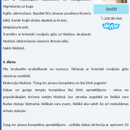
Atgriešanās uz kuģa.
Kajīšu atbrīvošana. Baudiet līča ainavas pusdienu/branča
200 80 600
laikā, kamēr kuģis dodas atpakaļ uz krastu.
Izkāpšana krastā.
Transfērs ar krieviski runājošu gidu uz Niņbiņa. Ierašanās
Niņbiņā. Iekārtošanās viesnīcā. Brīvais laiks.
Nakts Niņbiņā.
4. diena
Pēc brokastīm izrakstīšanās no numura. Tikšanās ar krieviski runājošu gidu
viesnīcas vestibilā.
Ekskursija Niņbiņā: “Čang An ainavu komplekss un Bai Dinh pagoda”.
Dabas un garīgo tempļu kompleksa Bai Dinh apmeklējums - viena no
populārākajām tūrisma vietām Niņbiņā, kur atrodas augstākā un lielākā vara
Budas statuja Vjetnamā, lielākais vara zvans, lielākā aka valstī, kā arī neskaitāmas
arhatu statujas.
Čang An ainavu kompleksa apmeklējums - unikāla dabas teritorija ar aptuveni 50