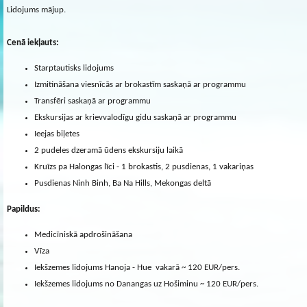
Lidojums mājup.
Cenā iekļauts:
Starptautisks lidojums
Izmitināšana viesnīcās ar brokastīm saskaņā ar programmu
Transfēri saskaņā ar programmu
Ekskursijas ar krievvalodīgu gidu saskaņā ar programmu
Ieejas biļetes
2 pudeles dzeramā ūdens ekskursiju laikā
Kruīzs pa Halongas līci - 1 brokastis, 2 pusdienas, 1 vakariņas
Pusdienas Ninh Binh, Ba Na Hills, Mekongas deltā
Papildus:
Medicīniskā apdrošināšana
Vīza
Iekšzemes lidojums Hanoja - Hue vakarā ~ 120 EUR/pers.
Iekšzemes lidojums no Danangas uz Hošiminu ~ 120 EUR/pers.