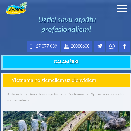
Uztici savu atpūtu
profesionāļiem!
27 077 039
20080600
GALAMĒRĶI
Vjetnama no ziemeļiem uz dienvidiem
Antario.lv
»
Avio ekskursiju tūres
»
Vjetnama
» Vjetnama no ziemeļiem
uz dienvidiem