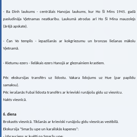
- Ba Dinh laukums - centrālais Hanojas laukums, kur Ho Ši Mins 1945. gadā
pasludināja Vjetnamas neatkarību. Laukumā atrodas arī Ho Ši Mina mauzolejs
(ārējā apskate).
- Čan Vo templis - iepazīšanās ar kokgriezumu un bronzas liešanas mākslu
Vjetnamā.
- Rietumu ezers - lielākais ezers Hanojā ar gleznainiem krastiem.
Pēc ekskursijas transfērs uz lidostu. Vakara lidojums uz Hue (par papildu
samaksu).
Pēc ierašanās Fubai lidosta transfērs ar krieviski runājošu gidu uz viesnīcu.
Nakts viesnīcā.
6. diena
Brokastis viesnīcā. Tikšanās ar krieviski runājošu gidu viesnīcas vestibilā.
Ekskursija “Smaržu upe un karaliskās kapenes”:
- izbrauciens ar kuģīti pa Smaržu upe;