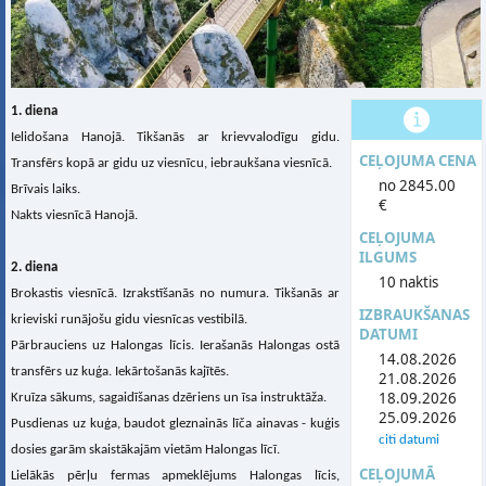
1. diena
Ielidošana Hanojā. Tikšanās ar krievvalodīgu gidu.
CEĻOJUMA CENA
Transfērs kopā ar gidu uz viesnīcu, iebraukšana viesnīcā.
no 2845.00
Brīvais laiks.
€
Nakts viesnīcā Hanojā.
CEĻOJUMA
ILGUMS
2. diena
10 naktis
Brokastis viesnīcā. Izrakstīšanās no numura. Tikšanās ar
IZBRAUKŠANAS
krieviski runājošu gidu viesnīcas vestibilā.
DATUMI
Pārbrauciens uz Halongas līcis. Ierašanās Halongas ostā
14.08.2026
transfērs uz kuģa. Iekārtošanās kajītēs.
21.08.2026
18.09.2026
Kruīza sākums, sagaidīšanas dzēriens un īsa instruktāža.
25.09.2026
Pusdienas uz kuģa, baudot gleznainās līča ainavas - kuģis
citi datumi
dosies garām skaistākajām vietām Halongas līcī.
CEĻOJUMĀ
Lielākās pērļu fermas apmeklējums Halongas līcis,