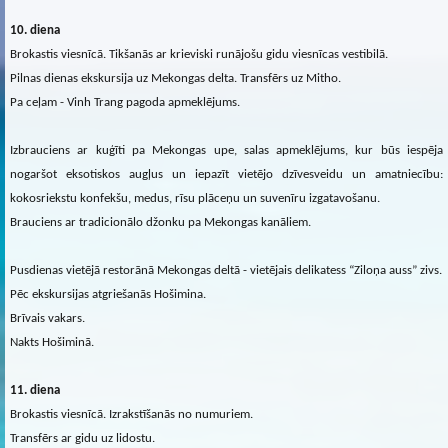
10. diena
Brokastis viesnīcā. Tikšanās ar krieviski runājošu gidu viesnīcas vestibilā.
Pilnas dienas ekskursija uz Mekongas delta. Transfērs uz Mitho.
Pa ceļam - Vinh Trang pagoda apmeklējums.
Izbrauciens ar kuģīti pa Mekongas upe, salas apmeklējums, kur būs iespēja
nogaršot eksotiskos augļus un iepazīt vietējo dzīvesveidu un amatniecību:
kokosriekstu konfekšu, medus, rīsu plāceņu un suvenīru izgatavošanu.
Brauciens ar tradicionālo džonku pa Mekongas kanāliem.
Pusdienas vietējā restorānā Mekongas deltā - vietējais delikatess “Ziloņa auss” zivs.
Pēc ekskursijas atgriešanās Hošimina.
Brīvais vakars.
Nakts Hošiminā.
11. diena
Brokastis viesnīcā. Izrakstīšanās no numuriem.
Transfērs ar gidu uz lidostu.