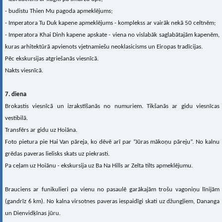
- budistu Thien Mu pagoda apmeklējums;
- Imperatora Tu Duk kapene apmeklējums - komplekss ar vairāk nekā 50 celtnēm;
- Imperatora Khai Dinh kapene apskate - viena no vislabāk saglabātajām kapenēm,
kuras arhitektūrā apvienots vjetnamiešu neoklasicisms un Eiropas tradīcijas.
Pēc ekskursijas atgriešanās viesnīcā.
Nakts viesnīcā.
7. diena
Brokastis viesnīcā un izrakstīšanās no numuriem. Tikšanās ar gidu viesnīcas
vestibilā.
Transfērs ar gidu uz Hoiāna.
Foto pietura pie Hai Van pāreja, ko dēvē arī par “Jūras mākoņu pāreju”. No kalnu
grēdas paveras lielisks skats uz piekrasti.
Pa ceļam uz Hoiānu - ekskursija uz Ba Na Hills ar Zelta tilts apmeklējumu.
Brauciens ar funikulieri pa vienu no pasaulē garākajām trošu vagoniņu līnijām
(gandrīz 6 km). No kalna virsotnes paveras iespaidīgi skati uz džungļiem, Dananga
un Dienvidķīnas jūru.