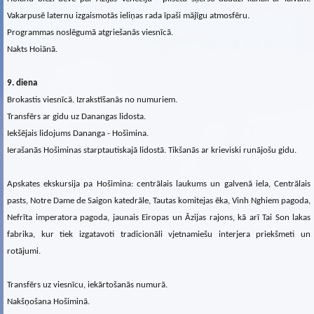
Vakarpusē laternu izgaismotās ieliņas rada īpaši mājīgu atmosfēru.
Programmas noslēgumā atgriešanās viesnīcā.
Nakts Hoiānā.
9. diena
Brokastis viesnīcā. Izrakstīšanās no numuriem.
Transfērs ar gidu uz Danangas lidosta.
Iekšējais lidojums Dananga - Hošimina.
Ierašanās Hošiminas starptautiskajā lidostā. Tikšanās ar krieviski runājošu gidu.
Apskates ekskursija pa Hošimina: centrālais laukums un galvenā iela, Centrālais
pasts, Notre Dame de Saigon katedrāle, Tautas komitejas ēka, Vinh Nghiem pagoda,
Nefrīta imperatora pagoda, jaunais Eiropas un Āzijas rajons, kā arī Tai Son lakas
fabrika, kur tiek izgatavoti tradicionāli vjetnamiešu interjera priekšmeti un
rotājumi.
Transfērs uz viesnīcu, iekārtošanās numurā.
Nakšņošana Hošiminā.