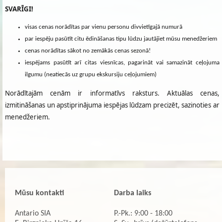
SVARĪGI!
visas cenas norādītas par vienu personu divvietīgajā numurā
par iespēju pasūtīt citu ēdināšanas tipu lūdzu jautājiet mūsu menedžeriem
cenas norādītas sākot no zemākās cenas sezonā!
iespējams pasūtīt arī citas viesnīcas, pagarināt vai samazināt ceļojuma
ilgumu (neatiecās uz grupu ekskursiju ceļojumiem)
Norādītajām cenām ir informatīvs raksturs. Aktuālas cenas,
izmitināšanas un apstiprinājuma iespējas lūdzam precizēt, sazinoties ar
menedžeriem.
Mūsu kontakti
Darba laiks
Antario SIA
P.-Pk.: 9:00 - 18:00