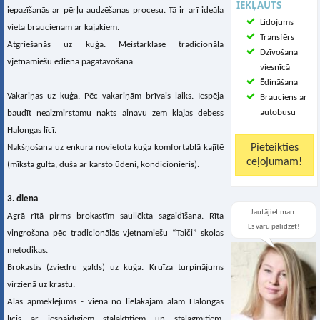
IEKĻAUTS
iepazīšanās ar pērļu audzēšanas procesu. Tā ir arī ideāla
Lidojums
vieta braucienam ar kajakiem.
Transfērs
Atgriešanās uz kuģa. Meistarklase tradicionāla
Dzīvošana
vjetnamiešu ēdiena pagatavošanā.
viesnīcā
Ēdināšana
Vakariņas uz kuģa. Pēc vakariņām brīvais laiks. Iespēja
Brauciens ar
autobusu
baudīt neaizmirstamu nakts ainavu zem klajas debess
Halongas līcī.
Nakšņošana uz enkura novietota kuģa komfortablā kajītē
(mīksta gulta, duša ar karsto ūdeni, kondicionieris).
3. diena
Jautājiet man.
Agrā rītā pirms brokastīm saullēkta sagaidīšana. Rīta
Es varu palīdzēt!
vingrošana pēc tradicionālās vjetnamiešu “Taiči” skolas
metodikas.
Brokastis (zviedru galds) uz kuģa. Kruīza turpinājums
virzienā uz krastu.
Alas apmeklējums - viena no lielākajām alām Halongas
līcis ar iespaidīgiem stalaktītiem un stalagmītiem.