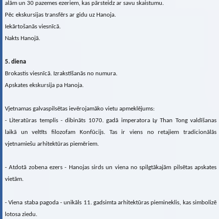
alām un 30 pazemes ezeriem, kas pārsteidz ar savu skaistumu.
Pēc ekskursijas transfērs ar gidu uz Hanoja.
Iekārtošanās viesnīcā.
Nakts Hanojā.
5. diena
Brokastis viesnīcā. Izrakstīšanās no numura.
Apskates ekskursija pa Hanoja.
Vjetnamas galvaspilsētas ievērojamāko vietu apmeklējums:
- Literatūras templis - dibināts 1070. gadā imperatora Ly Than Tong valdīšanas
laikā un veltīts filozofam Konfūcijs. Tas ir viens no retajiem tradicionālās
vjetnamiešu arhitektūras piemēriem.
- Atdotā zobena ezers - Hanojas sirds un viena no spilgtākajām pilsētas apskates
vietām.
- Viena staba pagoda - unikāls 11. gadsimta arhitektūras piemineklis, kas simbolizē
lotosa ziedu.