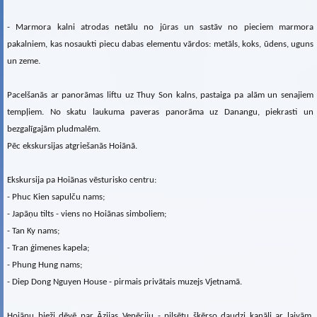
- Marmora kalni atrodas netālu no jūras un sastāv no pieciem marmora
pakalniem, kas nosaukti piecu dabas elementu vārdos: metāls, koks, ūdens, uguns
un zeme.
Pacelšanās ar panorāmas liftu uz Thuy Son kalns, pastaiga pa alām un senajiem
tempļiem. No skatu laukuma paveras panorāma uz Danangu, piekrasti un
bezgalīgajām pludmalēm.
Pēc ekskursijas atgriešanās Hoiānā.
Ekskursija pa Hoiānas vēsturisko centru:
- Phuc Kien sapulču nams;
- Japāņu tilts - viens no Hoiānas simboliem;
- Tan Ky nams;
- Tran ģimenes kapela;
- Phung Hung nams;
- Diep Dong Nguyen House - pirmais privātais muzejs Vjetnamā.
Hoiānu bieži dēvē par Āzijas Venēciju - pilsētu šķērso daudzi kanāli ar laivām.