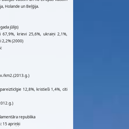
ja, Holande un Beļģija.
ada jūlijs)
 67,9%, krievi 25,6%, ukraiņi 2,1%,
ti 2,2% (2000)
:
lv./km2.(2013.g.)
areizticīgie 12,8%, kristieši 1,4%, citi
2012.g.)
lamentāra republika
:
15 apriņķi