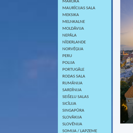
MAROKA
MAURĪCIJAS SALA
MEKSIKA
MELNKALNE
MOLDĀVIJA
NEPĀLA
NĪDERLANDE
NORVĒĢIJA
PERU
POLIJA
PORTUGĀLE
RODAS SALA
RUMĀNIJA
SARDĪNIJА
SEIŠELU SALAS
SICĪLIJA
SINGAPŪRA
SLOVĀKIJA
SLOVĒNIJA
SOMIJA / LAPZEME