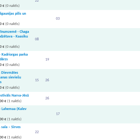
22
0 €
(0 naktis)
igaunijas pilis un
03
0 €
(0 naktis)
Brīnumzemē - Chaga
dzētava - Kaasiku
08
0 €
(0 naktis)
 - Kadriorgas parka
dārzs
19
0 €
(0 naktis)
s Dievmātes
anas sieviešu
15
26
s
0 €
(0 naktis)
stivāls Narva-Jēsū
26
00 €
(1 naktis)
 - Lahemaa (Kalev
17
00 €
(1 naktis)
sala – Sirves
22
00 €
(1 naktis)