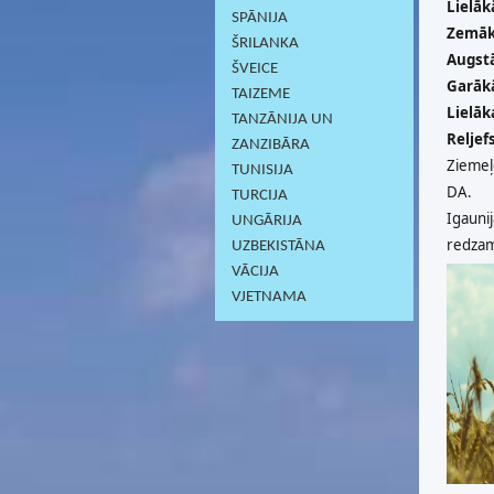
Lielāk
SPĀNIJA
Zemāk
ŠRILANKA
Augst
ŠVEICE
Garāk
TAIZEME
Lielāk
TANZĀNIJA UN
Reljefs
ZANZIBĀRA
Ziemeļe
TUNISIJA
DA.
TURCIJA
Igaunij
UNGĀRIJA
redzams
UZBEKISTĀNA
VĀCIJA
VJETNAMA