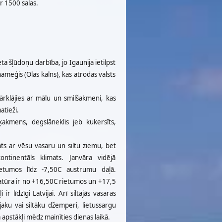
r 1500 salas.
ta šļūdoņu darbība, jo Igaunija ietilpst
ameģis (Olas kalns), kas atrodas valsts
 pārklājies ar mālu un smilšakmeni, kas
atieži.
ļķakmens, degslāneklis jeb kukersīts,
ats ar vēsu vasaru un siltu ziemu, bet
ntinentāls klimats. Janvāra vidējā
etumos līdz -7,50C austrumu daļā.
ratūra ir no +16,50C rietumos un +17,5
 ir līdzīgi Latvijai. Arī siltajās vasaras
aku vai siltāku džemperi, lietussargu
ka apstākļi mēdz mainīties dienas laikā.