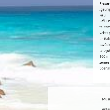
Piesar
Igauni
kā ü.
Pašu i
tautām,
Valsts 
un Bal
pazūd 
te bij
160 m 
zemes i
ūdensr
Mūsu
Antar