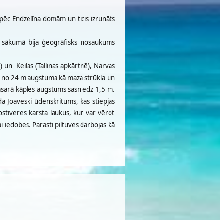
pēc Endzelīna domām un ticis izrunāts
s sākumā bija ģeogrāfisks nosaukums
) un Keilas (Tallinas apkārtnē), Narvas
īt no 24 m augstuma kā maza strūkla un
asarā kāples augstums sasniedz 1,5 m.
a Joaveski ūdenskritums, kas stiepjas
stiveres karsta laukus, kur var vērot
 iedobes. Parasti piltuves darbojas kā