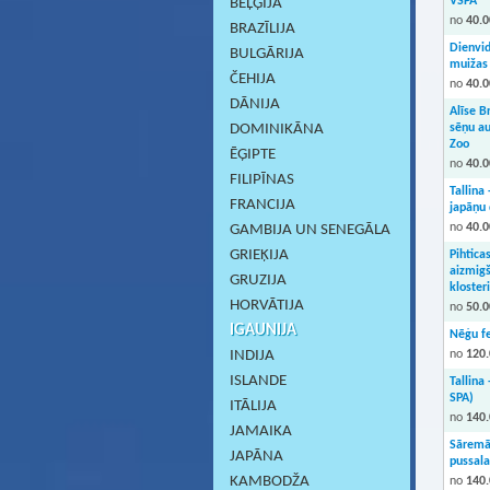
VSPA
BEĻĢIJA
no
40.0
BRAZĪLIJA
Dienvid
BULGĀRIJA
muižas
ČEHIJA
no
40.0
DĀNIJA
Alīse 
DOMINIKĀNA
sēņu au
Zoo
ĒĢIPTE
no
40.0
FILIPĪNAS
Tallina
FRANCIJA
japāņu 
no
40.0
GAMBIJA UN SENEGĀLA
GRIEĶIJA
Pihtica
aizmigš
GRUZIJA
klosteri
HORVĀTIJA
no
50.0
IGAUNIJA
Nēģu fe
INDIJA
no
120.
ISLANDE
Tallina
SPA)
ITĀLIJA
no
140.
JAMAIKA
Sāremā 
JAPĀNA
pussala
KAMBODŽA
no
140.