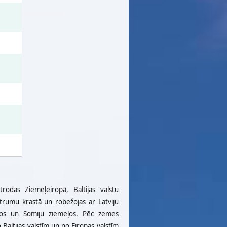
trodas Ziemeļeiropā, Baltijas valstu
ustrumu krastā un robežojas ar Latviju
umos un Somiju ziemeļos. Pēc zemes
 Baltijas valstīm un no Eiropas valstīm