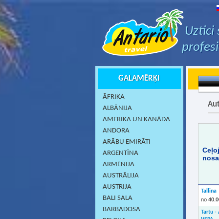
Uztici
profes
GALAMĒRĶI
ĀFRIKA
Aut
ALBĀNIJA
AMERIKA UN KANĀDA
ANDORA
ARĀBU EMIRĀTI
Ceļo
ARGENTĪNA
nos
ARMĒNIJA
AUSTRĀLIJA
AUSTRIJA
Tallina
BALI SALA
no
40.0
BARBADOSA
Tartu -