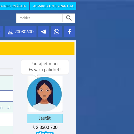
GA INFORMĀCIJA
APMAKSA UN GARANTIJA
0
20080600
Jautājiet man.
Es varu palīdzēt!
Jn
Jl
2 3300 700