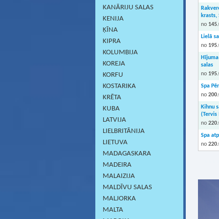
KANĀRIJU SALAS
Rakvere
krasts,
KENIJA
no
145.
ĶĪNA
Lielā sa
KIPRA
no
195.
KOLUMBIJA
Hījuma
KOREJA
salas
no
195.
KORFU
KOSTARIKA
Spa Pē
no
200.
KRĒTA
Kihnu s
KUBA
(Tervis
LATVIJA
no
220.
LIELBRITĀNIJA
Spa atp
LIETUVA
no
220.
MADAGASKARA
MADEIRA
MALAIZIJA
MALDĪVU SALAS
MALJORKA
MALTA