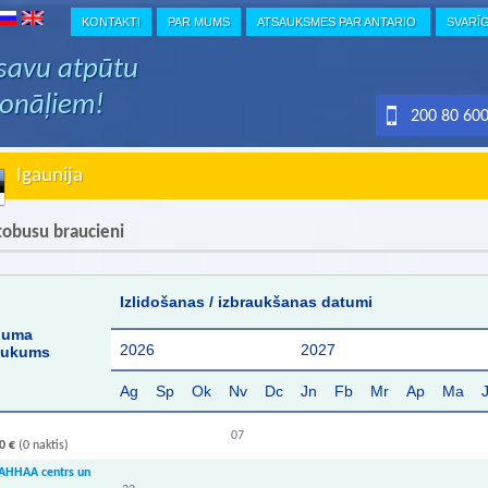
KONTAKTI
PAR MUMS
ATSAUKSMES PAR ANTARIO
SVARĪ
 savu atpūtu
ionāļiem!
200 80 60
Igaunija
obusu braucieni
Izlidošanas / izbraukšanas datumi
juma
2026
2027
aukums
Ag
Sp
Ok
Nv
Dc
Jn
Fb
Mr
Ap
Ma
07
0 €
(0 naktis)
 AHHAA centrs un