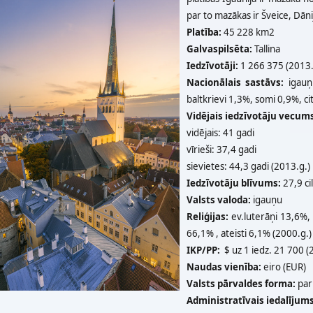
par to mazākas ir Šveice, Dāni
Platība:
45 228 km2
Galvaspilsēta:
Tallina
Iedzīvotāji:
1 266 375 (2013.g
Nacionālais sastāvs:
igauņi
baltkrievi 1,3%, somi 0,9%, ci
Vidējais iedzīvotāju vecums
vidējais: 41 gadi
vīrieši: 37,4 gadi
sievietes: 44,3 gadi (2013.g.)
Iedzīvotāju blīvums:
27,9 ci
Valsts valoda:
igauņu
Reliģijas:
ev.luterāņi 13,6%, p
66,1% , ateisti 6,1% (2000.g.)
IKP/PP:
$ uz 1 iedz. 21 700 (
Naudas vienība:
eiro (EUR)
Valsts pārvaldes forma:
par
Administratīvais iedalījums