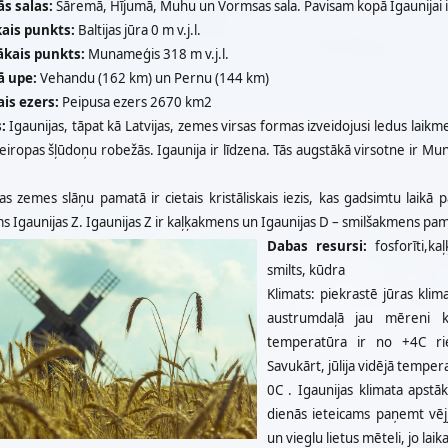
ās salas:
Sāremā, Hījumā, Muhu un Vormsas sala. Pavisam kopā Igaunijai i
ais punkts:
Baltijas jūra 0 m v.j.l.
ākais punkts:
Munameģis 318 m v.j.l.
ā upe:
Vehandu (162 km) un Pernu (144 km)
ais ezers:
Peipusa ezers 2670 km2
:
Igaunijas, tāpat kā Latvijas, zemes virsas formas izveidojusi ledus laikme
iropas šļūdoņu robežās. Igaunija ir līdzena. Tās augstākā virsotne ir Mun
as zemes slāņu pamatā ir cietais kristāliskais iezis, kas gadsimtu laikā
 Igaunijas Z. Igaunijas Z ir kaļķakmens un Igaunijas D – smilšakmens pam
Dabas resursi:
fosforīti,ka
smilts, kūdra
Klimats: piekrastē jūras klim
austrumdaļā jau mēreni ko
temperatūra ir no +4C ri
Savukārt, jūlija vidējā tempe
0C . Igaunijas klimata apstākļi
dienās ieteicams paņemt vējj
un vieglu lietus mēteli, jo lai