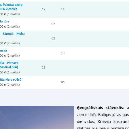
, Peipusa ezera
 SPA viesnīca
19
14
00 €
(1 naktis)
lu tūre
02
00 €
(2 naktis)
 - Sāremā - Muhu
02
00 €
(2 naktis)
rnava
13
00 €
(2 naktis)
ala - Pērnava
 Medical SPA)
12
00 €
(1 naktis)
ūta Narva-Jēsū
06
00 €
(2 naktis)
Ģeogrāfiskais stāvoklis:
a
ziemeļdaļā, Baltijas jūras a
dienvidos, Krieviju austr
platības Igaunija ir mazākā no