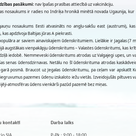
dzības pasākumi:
nav īpašas prasības attiecībā uz vakcināciju.
jas nosaukums ir radies no Indriķa hronikā minētā novada Ugaunija, kur 
gauņu nosaukums Eesti atvasināts no angļu-sakšu east (austrumi), ka
 kas apdzīvoja Baltijas jūras A piekrasti.
populāra ar saviem ainaviskajiem ūdenskritumiem. Lielākie ir Jagalas (7 m
tijā augstākais vienpakāpju ūdenskritums – Valastes ūdenskritums, kas kr
dziļā iedobē. Nemmeveski ūdenskritums atrodas uz Valgajegi upes, un v
ušas senas ūdensdzirnavas. Netālu no šī ūdenskrituma atrodas kaskādveid
garā posmā. Braucot uz Jegalas ūdenskritumu, pa ceļam var apskatīt Ko
egruvumus pazemes ūdeņu izskaloto iežu vietās. Izveidojušās piltuves vai
ijēji-atmosfēras ūdens vienkārši pazūd pazemē bez miņas.
 kontakti
Darba laiks
io SIA
P.-Pk.: 9:00 - 18:00