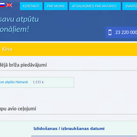
KONTAKTI
PAR MUMS
ATSAUKSMES PAR ANTARIO
SVARĪ
 savu atpūtu
ionāļiem!
23 220 00
Ķīna
ējā brīža piedāvājumi
 un atpūta Hainanā
1,515 €
pu avio ceļojumi
Izlidošanas / izbraukšanas datumi