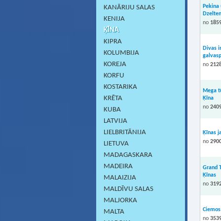
Pekina 
KANĀRIJU SALAS
Dzelten
KENIJA
no
1859
ĶĪNA
KIPRA
Divas i
KOLUMBIJA
galvasp
KOREJA
no
2128
KORFU
KOSTARIKA
Mega tū
KRĒTA
Ķīna
no
2409
KUBA
LATVIJA
LIELBRITĀNIJA
Ķīnas 
no
2900
LIETUVA
MADAGASKARA
MADEIRA
Grand T
Ķīnas
MALAIZIJA
no
3192
MALDĪVU SALAS
MALJORKA
Ciemos
MALTA
no
3539