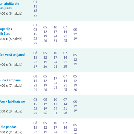
04
un atpūta pie
11
ās jūras
18
.00 €
(9 naktis)
25
01
05
10
07
mpērijas
08
05
12
17
14
ilsētas
15
12
19
24
21
22
19
.00 €
(6 naktis)
26
31
28
29
08
05
10
07
re vecā un jaunā
05
15
12
17
14
12
22
19
24
21
19
.00 €
(6 naktis)
29
26
31
28
08
05
07
05
17
jaunā kampaņa
15
12
14
12
24
22
19
21
19
.00 €
(7 naktis)
31
29
26
28
26
08
05
10
07
our - labākais no
05
15
12
17
14
12
22
19
24
21
19
.00 €
(8 naktis)
29
26
31
28
08
05
10
07
05
 pie pandas
15
12
17
14
12
22
19
24
21
.00 €
(9 naktis)