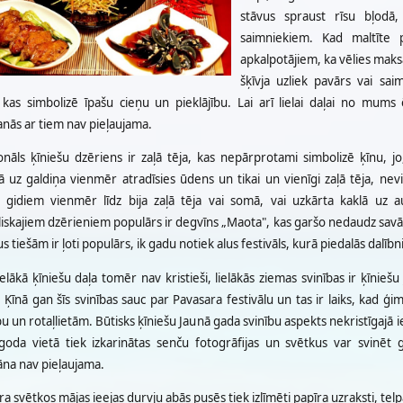
stāvus spraust rīsu bļodā
saimniekiem. Kad maltīte pa
apkalpotājiem, ka vēlies maks
šķīvja uzliek pavārs vai sai
, kas simbolizē īpašu cieņu un pieklājību. Lai arī lielai daļai no mums
anās ar tiem nav pieļaujama.
ionāls ķīniešu dzēriens ir zaļā tēja, kas nepārprotami simbolizē ķīnu, 
ā uz galdiņa vienmēr atradīsies ūdens un tikai un vienīgi zaļā tēja, nev
u gidiem vienmēr līdz bija zaļā tēja vai somā, vai uzkārta kaklā uz auk
iskajiem dzērieniem populārs ir degvīns „Maota", kas garšo nedaudz savādāk
us tiešām ir ļoti populārs, ik gadu notiek alus festivāls, kurā piedalās dalībni
ielākā ķīniešu daļa tomēr nav kristieši, lielākās ziemas svinības ir ķīnieš
 Ķīnā gan šīs svinības sauc par Pavasara festivālu un tas ir laiks, kad 
 un rotaļlietām. Būtisks ķīniešu Jaunā gada svinību aspekts nekristīgajā i
goda vietā tiek izkarinātas senču fotogrāfijas un svētkus var svinēt g
āna nav pieļaujama.
a svētkos mājas ieejas durvju abās pusēs tiek izlīmēti papīra uzraksti, tel