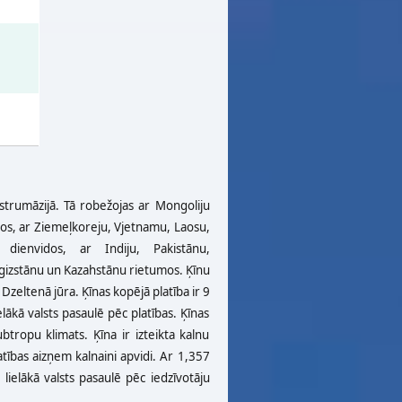
Austrumāzijā. Tā robežojas ar Mongoliju
ļos, ar Ziemeļkoreju, Vjetnamu, Laosu,
ienvidos, ar Indiju, Pakistānu,
rgizstānu un Kazahstānu rietumos. Ķīnu
zeltenā jūra. Ķīnas kopējā platība ir 9
lākā valsts pasaulē pēc platības. Ķīnas
tropu klimats. Ķīna ir izteikta kalnu
atības aizņem kalnaini apvidi. Ar 1,357
 lielākā valsts pasaulē pēc iedzīvotāju