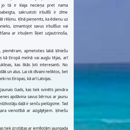
, jo tā ir klaja necieņa pret nama
beigta, sakrustoti irbulīši ir zīme
āt rēķinu. Ķīnā pieņemts, ka ēdienu uz
mnieks, izmantojot savus irbulīšus vai
 ēšana ar irbuļiem šķiet uzjautrinoša,
jo, piemēram, apmetoties labā ķīniešu
is kā Eiropā melnā vai augļu tējas, arī
liņas, kas likās ļoti interesanti. No
 un alus. Lai cik dīvaini neliktos, bet
eki no Eiropas, kā arī Latvijas.
u Jaunais Gads, kas tiek svinēts janvāra
ģimenes apdāvina savus bērnus ar jaunu
edzīvotāju daļā ir senču pielūgsme. Tad
ara vienotībā ar aizgājējiem. ķīniešu
pas tiek izrotātas ar iemīļotām jaungada