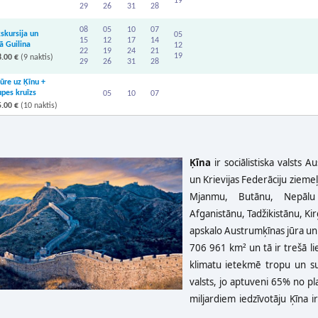
19
29
26
31
28
08
05
10
07
kskursija un
05
15
12
17
14
 Guilina
12
22
19
24
21
19
.00 €
(9 naktis)
29
26
31
28
ūre uz Ķīnu +
upes kruīzs
05
10
07
.00 €
(10 naktis)
Ķīna
ir sociālistiska valsts 
un Krievijas Federāciju zieme
Mjanmu, Butānu, Nepālu d
Afganistānu, Tadžikistānu, Ki
apskalo Austrumķīnas jūra un D
706 961 km² un tā ir trešā lie
klimatu ietekmē tropu un sub
valsts, jo aptuveni 65% no pl
miljardiem iedzīvotāju Ķīna ir