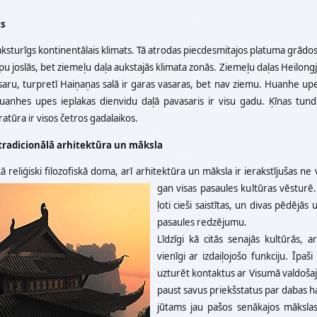
ts
aksturīgs kontinentālais klimats. Tā atrodas piecdesmitajos platuma grādos
u joslās, bet ziemeļu daļa aukstajās klimata zonās. Ziemeļu daļas Heilongji
aru, turpretī Haiņaņas salā ir garas vasaras, bet nav ziemu. Huanhe upes
uanhes upes ieplakas dienvidu daļā pavasaris ir visu gadu. Ķīnas tun
tūra ir visos četros gadalaikos.
tradicionālā arhitektūra un māksla
ā reliģiski filozofiskā doma, arī arhitektūra un māksla ir ierakstījušas ne
gan visas pasaules kultūras vēsturē.
ļoti cieši saistītas, un divas pēdējā
pasaules redzējumu.
Līdzīgi kā citās senajās kultūrās, 
vienīgi ar izdaiļojošo funkciju. Īpa
uzturēt kontaktus ar Visumā valdoša
paust savus priekšstatus par dabas h
jūtams jau pašos senākajos māksl