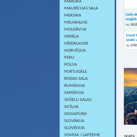
MAROKA
MAURĪCIJAS SALA
Lielā e
MEKSIKA
maģiskā
MELNKALNE
no
3618
MOLDĀVIJA
Grand t
NEPĀLA
Jandzi 
NĪDERLANDE
no
3785
NORVĒĢIJA
PERU
POLIJA
PORTUGĀLE
RODAS SALA
RUMĀNIJA
SARDĪNIJА
SEIŠELU SALAS
SICĪLIJA
SINGAPŪRA
SLOVĀKIJA
SLOVĒNIJA
SOMIJA / LAPZEME
skaita.