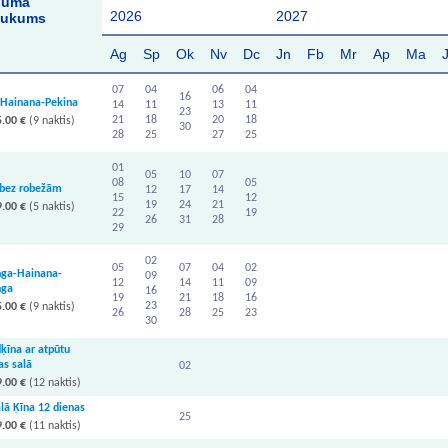
juma
2026
2027
aukums
Ag
Sp
Ok
Nv
Dc
Jn
Fb
Mr
Ap
Ma
07
04
06
04
16
-Hainana-Pekina
14
11
13
11
23
21
18
20
18
.00 €
(9 naktis)
30
28
25
27
25
01
05
10
07
08
05
 bez robežām
12
17
14
15
12
19
24
21
.00 €
(5 naktis)
22
19
26
31
28
29
02
05
07
04
02
ga-Hainana-
09
12
14
11
09
ga
16
19
21
18
16
23
.00 €
(9 naktis)
26
28
25
23
30
ķīna ar atpūtu
s salā
02
.00 €
(12 naktis)
lā Ķīna 12 dienas
25
.00 €
(11 naktis)