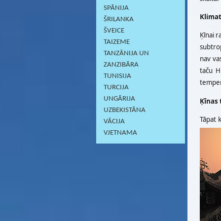
SPĀNIJA
Klima
ŠRILANKA
ŠVEICE
Ķīnai r
TAIZEME
subtrop
TANZĀNIJA UN
nav vas
ZANZIBĀRA
taču H
TUNISIJA
tempera
TURCIJA
UNGĀRIJA
Ķīnas 
UZBEKISTĀNA
Tāpat k
VĀCIJA
VJETNAMA