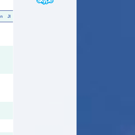
Jn
Jl