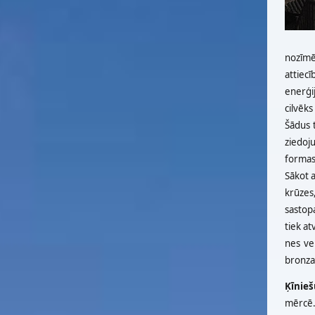
nozīmē
attiecī
enerģi
cilvēks
Šādus t
ziedoj
formas 
Sākot a
krūzes
sastop
tiek at
nes ve
bronzas
Ķīnieš
mērcē. 