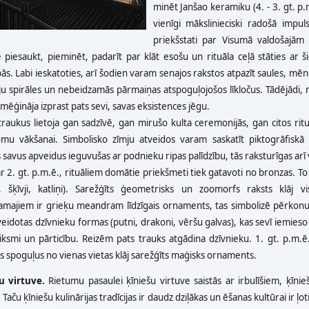
minēt Janšao keramiku (4. - 3. gt. p.
vienīgi mākslinieciski radošā impul
priekšstati par Visumā valdošajām 
 piesaukt, pieminēt, padarīt par klāt esošu un rituāla ceļā stāties ar
bās. Labi ieskatoties, arī šodien varam senajos rakstos atpazīt saules, 
ju spirāles un nebeidzamās pārmaiņas atspoguļojošos līkločus. Tādējādi, 
 mēģināja izprast pats sevi, savas eksistences jēgu.
raukus lietoja gan sadzīvē, gan mirušo kulta ceremonijās, gan citos ritu
umu vākšanai. Simbolisko zīmju atveidos varam saskatīt piktogrāfiskā 
savus apveidus ieguvušas ar podnieku ripas palīdzību, tās raksturīgas arī v
r 2. gt. p.m.ē., rituāliem domātie priekšmeti tiek gatavoti no bronzas. T
, šķīvji, katliņi). Sarežģīts ģeometrisks un zoomorfs raksts klāj 
amajiem ir grieķu meandram līdzīgais ornaments, tas simbolizē pērkonu, 
veidotas dzīvnieku formas (putni, drakoni, vēršu galvas), kas sevī iemieso
iksmi un pārticību. Reizēm pats trauks atgādina dzīvnieku. 1. gt. p.m.ē.
 spoguļus no vienas vietas klāj sarežģīts maģisks ornaments.
u virtuve.
Rietumu pasaulei ķīniešu virtuve saistās ar irbulīšiem, ķīn
Taču ķīniešu kulinārijas tradīcijas ir daudz dziļākas un ēšanas kultūrai ir ļot