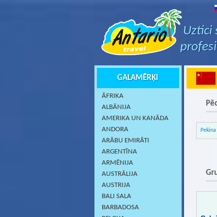
Uztici
profes
GALAMĒRĶI
ĀFRIKA
Pēd
ALBĀNIJA
AMERIKA UN KANĀDA
ANDORA
Pekina
ARĀBU EMIRĀTI
ARGENTĪNA
ARMĒNIJA
Gru
AUSTRĀLIJA
AUSTRIJA
BALI SALA
BARBADOSA