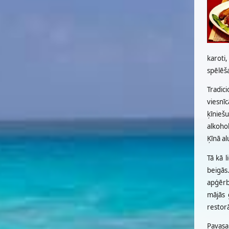
karoti
spēlēš
Tradic
viesnīc
ķīnieš
alkohol
Ķīnā al
Tā kā l
beigās.
apģērbu
mājās 
restor
Pavasar