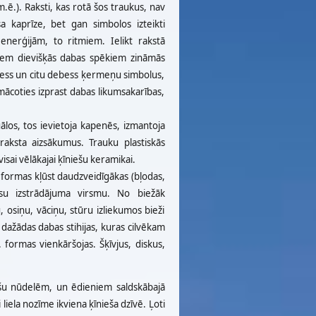
m.ē.). Raksti, kas rotā šos traukus, nav
sa kaprīze, bet gan simbolos izteikti
enerģijām, to ritmiem. Ielikt rakstā
 šiem dievišķās dabas spēkiem zināmās
mēness un citu debess ķermeņu simbolus,
mācoties izprast dabas likumsakarības,
ālos, tos ievietoja kapenēs, izmantoja
raksta aizsākumus. Trauku plastiskās
isai vēlākajai ķīniešu keramikai.
o formas kļūst daudzveidīgākas (bļodas,
visu izstrādājuma virsmu. No biežāk
osiņu, vāciņu, stūru izliekumos bieži
 dažādas dabas stihijas, kuras cilvēkam
 formas vienkāršojas. Šķīvjus, diskus,
iešu nūdelēm, un ēdieniem saldskābajā
i liela nozīme ikviena ķīnieša dzīvē. Ļoti