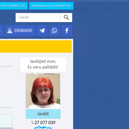
GA INFORMĀCIJA
APMAKSA UN GARANTIJA
0
20080600
Jautājiet man.
Es varu palīdzēt!
27 077 039