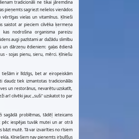
ienam tradicionāli ne tikai jāremdina
ļas pieņemts sagriezt nelielos vienādos
vērtīgas vielas un vitamīnus. Ķīnieši
tās saistot ar pieciem cilvēka ķermeņa
, kas nodrošina organisma pareizu
n ūdens augi pazīstami ar dažādu slimību
ļas un dārzeņu ēdieniem: gaļas ēdienā
us - sojas pienu, sieru, mērci. Ķīniešu
ūt tiešām ir līdzīgs, bet ar eiropeiskām
i daudz tiek izmantotas tradicionālās
tuves un restorānus, nevarētu uzskatīt,
 arī cilvēki jauc „suši" uzskatot to par
eži sagādā problēmas, tādēļ ieteicams
t pēc iespējas tuvāk mutei un ar otrā
 bāzt mutē. Tā var izvairīties no rīsiem
krekla. Ķīniešiem nav pieņemts irbulīšus