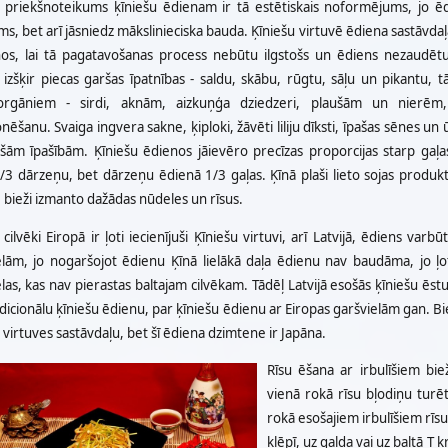
s priekšnoteikums ķīniešu ēdienam ir tā estētiskais noformējums, jo ēd
ms, bet arī jāsniedz mākslinieciska bauda. Ķīniešu virtuvē ēdiena sastāvda
ņos, lai tā pagatavošanas process nebūtu ilgstošs un ēdiens nezaudētu 
 izšķir piecas garšas īpatnības - saldu, skābu, rūgtu, sāļu un pikantu, 
rgāniem - sirdi, aknām, aizkuņģa dziedzeri, plaušām un nierēm
nēšanu. Svaiga ingvera sakne, ķiploki, žāvēti liliju dīksti, īpašas sēnes u
ošām īpašībām. Ķīniešu ēdienos jāievēro precīzas proporcijas starp ga
/3 dārzeņu, bet dārzeņu ēdienā 1/3 gaļas. Ķīnā plaši lieto sojas produkt
 bieži izmanto dažādas nūdeles un rīsus.
cilvēki Eiropā ir ļoti iecienījuši Ķīniešu virtuvi, arī Latvijā, ēdiens varb
elām, jo nogaršojot ēdienu Ķīnā lielākā daļa ēdienu nav baudāma, jo ļot
las, kas nav pierastas baltajam cilvēkam. Tādēļ Latvijā esošās ķīniešu ēs
dicionālu ķīniešu ēdienu, par ķīniešu ēdienu ar Eiropas garšvielām gan. Bieži
 virtuves sastāvdaļu, bet šī ēdiena dzimtene ir Japāna.
Rīsu ēšana ar irbulīšiem bi
vienā rokā rīsu bļodiņu turē
rokā esošajiem irbulīšiem rīsus
klēpī, uz galda vai uz baltā T 