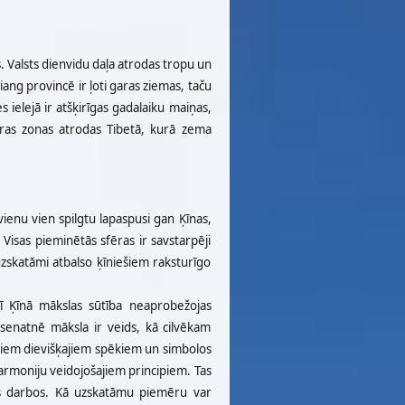
. Valsts dienvidu daļa atrodas tropu un
ang provincē ir ļoti garas ziemas, taču
 ielejā ir atšķirīgas gadalaiku maiņas,
dras zonas atrodas Tibetā, kurā zema
 vienu vien spilgtu lapaspusi gan
Ķīnas,
 Visas pieminētās sfēras ir savstarpēji
s uzskatāmi atbalso ķīniešiem raksturīgo
arī Ķīnā mākslas sūtība neaprobežojas
ši senatnē māksla ir veids, kā cilvēkam
jiem dievišķajiem spēkiem un simbolos
armoniju veidojošajiem principiem. Tas
as darbos. Kā uzskatāmu piemēru var