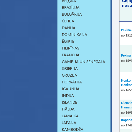
Ceļo
BEĻĢIJA
nos
BRAZĪLIJA
BULGĀRIJA
ČEHIJA
DĀNIJA
Pekina
DOMINIKĀNA
no
1515
ĒĢIPTE
FILIPĪNAS
FRANCIJA
Pekina
no
1599
GAMBIJA UN SENEGĀLA
GRIEĶIJA
GRUZIJA
Honkon
HORVĀTIJA
Honkon
IGAUNIJA
no
1655
INDIJA
ISLANDE
Dienvid
Hainaņa
ITĀLIJA
no
1699
JAMAIKA
Imperiā
JAPĀNA
no
1749
KAMBODŽA