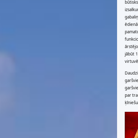
būtisk
izsalku
gabali
ēdienā
pamato
funkcio
ārstēj
jābūt 1
virtuvē
Daudzi 
garšvi
garšvie
par tra
ķīniešu