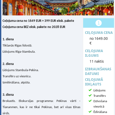
Ceļojuma cena no 1649 EUR + 399 EUR eksk. pakete
Ceļojuma cena BEZ eksk. pakete no 2028 EUR
CEĻOJUMA CENA
no 1649.00
1. diena
€
Tikšanās Rīgas lidostā.
CEĻOJUMA
Lidojums Rīga-Stambula.
ILGUMS
11 naktis
2. diena
IZBRAUKŠANAS
Lidojums Stambula-Pekina.
DATUMI
Transfērs uz viesnīcu.
CEĻOJUMĀ
Izmitināšana, atpūta.
IEKĻAUTS
Lidojums
3. diena
Transfērs
Brokastis. Ekskursijas programma: Pekinas vārti -
Dzīvošana
viesnīcā
Tiananmen, kas ir ne tikai Pekinas, bet arī visas Ķīnas
Ēdināšana
sirds.