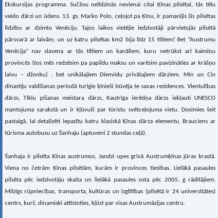
Ekskursijas programma. Sučžou nelīdzinās nevienai citai Ķīnas pilsētai, tās tēlu
veido dārzi un ūdens. 13. gs. Marko Polo, ceļojot pa Ķīnu, ir pamanījis šīs pilsētas
līdzību ar dzimto Venēciju. Tajos laikos vietējie iedzīvotāji pārvietojās pilsētā
pārsvarā ar laivām, un uz katru pilsētas km2 bija līdz 15 tiltiem! Bet “Austrumu
Venēcija” nav slavena ar tās tiltiem un kanāliem, kuru netrūkst arī kaimiņu
provincēs (tos mēs redzēsim pa papildu maksu un varēsim pavizināties ar krāšņo
laivu – džonku) , bet unikālajiem Dienvidu privātajiem dārziem. Min un Cin
dinastiju valdīšanas periodā turīgie ķīnieši būvēja te savas rezidences. Vientulības
dārzs, Tīklu pīšanas meistara dārzs, Kautrīga ierēdņa dārzs iekļauti UNESCO
mantojuma sarakstā un ir kļūvuši par tūristu svētceļojuma vietu. Dosimies šeit
pastaigā, lai detalizēti iepazītu katru klasiskā Ķīnas dārza elementu. Brauciens ar
tūrisma autobusu uz Šanhaju (aptuveni 2 stundas ceļā).
Šanhaja ir pilsēta Ķīnas austrumos, Jandzi upes grīvā Austrumķīnas jūras krastā.
Viena no četrām Ķīnas pilsētām, kurām ir provinces tiesības. Lielākā pasaules
pilsēta pēc iedzīvotāju skaita un lielākā pasaules osta pēc 2005. g rādītājiem.
Milzīgs rūpniecības, transporta, kultūras un izglītības (pilsētā ir 24 universitātes)
centrs, kurš, dinamiski attīstoties, kļūst par visas Austrumāzijas centru.