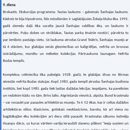
9. diena
Brokastis. Ekskursijas programma: Tautas laukums – galvenais Šanhajas laukums.
Kādreiz te bija hipodroms, līdz mūsdienām ir saglabājusies Žokeja kluba ēka. 1995.
gadā ziemeļu daļā tika uzcelta jaunā Šanhajas valdības ēka, un laukums ir
pārvērties. Puķu dobes un strūklakas, Tautas parka ēnainie nostūri, pārvērta to
par iemīļoto pastaigu vietu. Uz laukuma atrodas Grand Teātris, Šanhajas muzejs ar
tā 4 stāviem, kur glabājas senās glezniecības un kaligrāfijas, nefrīta un bronzas
izstrādājumu, monētu un mēbeles kolekcijas. Pārtraukums launagam. Nefrīta
Budas templis.
Kompleksa celtniecība tika pabeigta 1928. gadā, te glabājas divas no Birmas
atvestās nefrīta Budas statujas. Kopš 1983. gada templī atrodas Šanhajas budisma
institūts, bet kopš 1985. gada tiek lasītas dažādas lekcijas. Iespējams, ka paveiksies
un redzēsim kādu no tām. Brīvs laiks. Atgriešanās viesnīcā, atpūta. Bund krastmala
– var nosaukt par pasaules arhitektūras muzeju. Te ir 52 ēkas, kas ir celtas dažādos
arhitektūras stilos: klasicisms, gotiskais neoklasicisms, baroka, kā arī viena no
bagātākajām ēku kolekcijām art deco stilā pasaulē. Krastmalas sākumu iezīmēja
Huanpu dārzs, uz kuras vārtiem varēja ieraudzīt slavenu plāksni “Ieeja suņiem un