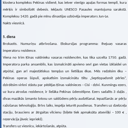
klostera komplekss Pekinas vidienē, kas ietver vienīgo apaļas formas templi, kura
mērķis ir simbolizēt debesis. Iekļauts UNESCO Pasaules mantojuma sarakstā.
Kompleksu 1420. gadā pie mīnu dinastijas uzbūvēja imperators Jun-Le.
Nakts viesnīcā.
5. diena
Brokastis. Numuriņu atbrīvošana. Ekskursijas programma: Ihejuaņ vasaras
imperatoru rezidence.
Viena no trim Ķīnas valdnieku vasaras rezidencēm, kas tika uzcelta 1750. gadā.
Imperatora parka ansamblis, kas izsmalcināti apvieno sevī gan vietas izklaidei un
atpūtai, gan arī majestātiskus tempļus un lietišķas ēkas. Mēs redzēsim ēku –
Pekinas operas šūpuli, apskatīsim izsmalcinātu tiltu „Septiņpadsmit pērles”,
dzirdēsim virkni stāstu par pēdējas Ķīnas valdnieces – Cisi - dzīvi. Kunmingu ezers,
uz kura atrodas rezidence, ir lielāka Pekinas ūdenstilpne. Ezers sadalīts 3 daļās ,
divas mazākās izmanto lotosu un saldūdens pērļu audzēšanai. Iepazīšanās ar pērļu
ražošanas tehnoloģiju. Brīvs laiks, iespēja ieturēt pusdienas. Transfers uz dzelzceļa
staciju, brauciens ar ātrgaitas vilcienu (biļete tiek apmaksāta atsevišķi – 100 € ,
rezervācija jāveic iepriekš).
Transfers uz viesnīcu, iekārtošanās, atpūta.