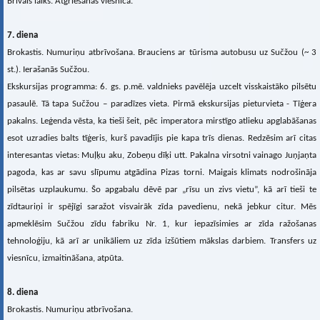
Brīvais laiks. Atgriešanās viesnīcā.
7. diena
Brokastis. Numuriņu atbrīvošana. Brauciens ar tūrisma autobusu uz Sučžou (~ 3
st.). Ierašanās Sučžou.
Ekskursijas programma: 6. gs. p.mē. valdnieks pavēlēja uzcelt visskaistāko pilsētu
pasaulē. Tā tapa Sučžou – paradīzes vieta. Pirmā ekskursijas pieturvieta - Tīģera
pakalns. Leģenda vēsta, ka tieši šeit, pēc imperatora mirstīgo atlieku apglabāšanas
esot uzradies balts tīģeris, kurš pavadījis pie kapa trīs dienas. Redzēsim arī citas
interesantas vietas: Muļķu aku, Zobeņu dīķi utt. Pakalna virsotni vainago Juņjaņta
pagoda, kas ar savu slīpumu atgādina Pizas torni. Maigais klimats nodrošināja
pilsētas uzplaukumu. Šo apgabalu dēvē par „rīsu un zivs vietu”, kā arī tieši te
zīdtauriņi ir spējīgi saražot visvairāk zīda pavedienu, nekā jebkur citur. Mēs
apmeklēsim Sučžou zīdu fabriku Nr. 1, kur iepazīsimies ar zīda ražošanas
tehnoloģiju, kā arī ar unikāliem uz zīda izšūtiem mākslas darbiem. Transfers uz
viesnīcu, izmaitināšana, atpūta.
8. diena
Brokastis. Numuriņu atbrīvošana.