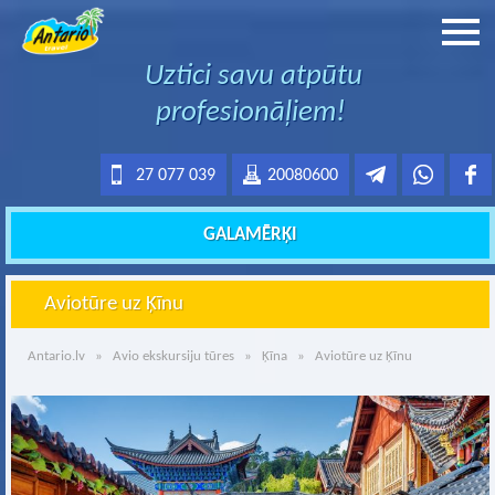
Uztici savu atpūtu
profesionāļiem!
27 077 039
20080600
GALAMĒRĶI
Aviotūre uz Ķīnu
Antario.lv
»
Avio ekskursiju tūres
»
Ķīna
» Aviotūre uz Ķīnu