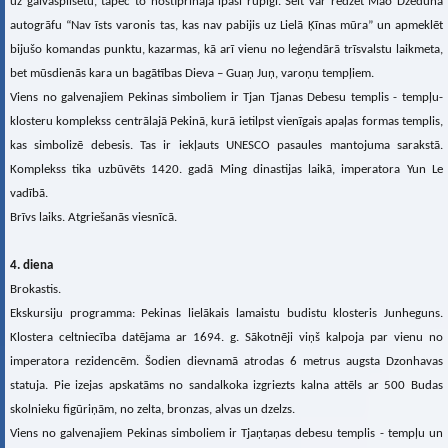
uz galvaspilsētu, tāpēc to nostiprināja īpaši rūpīgi. Šeit var redzēt Mao Dzeduna
autogrāfu “Nav īsts varonis tas, kas nav pabijis uz Lielā Ķīnas mūra” un apmeklēt
bijušo komandas punktu, kazarmas, kā arī vienu no leģendārā trīsvalstu laikmeta,
bet mūsdienās kara un bagātības Dieva – Guaņ Juņ, varoņu tempļiem.
Viens no galvenajiem Pekinas simboliem ir Tjan Tjanas Debesu templis - tempļu-
klosteru komplekss centrālajā Pekinā, kurā ietilpst vienīgais apaļas formas templis,
kas simbolizē debesis. Tas ir iekļauts UNESCO pasaules mantojuma sarakstā.
Komplekss tika uzbūvēts 1420. gadā Ming dinastijas laikā, imperatora Yun Le
vadībā.
Brīvs laiks. Atgriešanās viesnīcā.
4. diena
Brokastis.
Ekskursiju programma: Pekinas lielākais lamaistu budistu klosteris Junheguns.
Klostera celtniecība datējama ar 1694. g. Sākotnēji viņš kalpoja par vienu no
imperatora rezidencēm. Šodien dievnamā atrodas 6 metrus augsta Dzonhavas
statuja. Pie izejas apskatāms no sandalkoka izgriezts kalna attēls ar 500 Budas
skolnieku figūriņām, no zelta, bronzas, alvas un dzelzs.
Viens no galvenajiem Pekinas simboliem ir Tjaņtaņas debesu templis - tempļu un