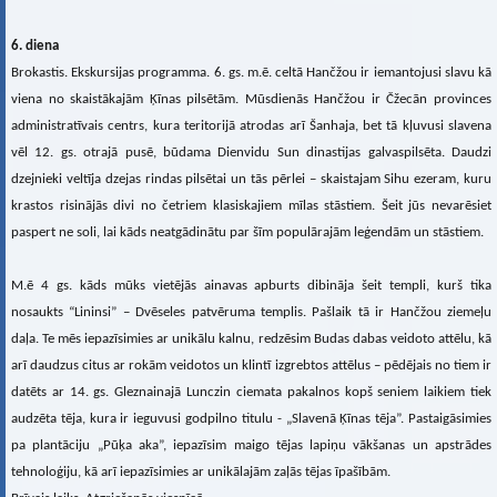
6. diena
Brokastis. Ekskursijas programma. 6. gs. m.ē. celtā Hančžou ir iemantojusi slavu kā
viena no skaistākajām Ķīnas pilsētām. Mūsdienās Hančžou ir Čžecān provinces
administratīvais centrs, kura teritorijā atrodas arī Šanhaja, bet tā kļuvusi slavena
vēl 12. gs. otrajā pusē, būdama Dienvidu Sun dinastijas galvaspilsēta. Daudzi
dzejnieki veltīja dzejas rindas pilsētai un tās pērlei – skaistajam Sihu ezeram, kuru
krastos risinājās divi no četriem klasiskajiem mīlas stāstiem. Šeit jūs nevarēsiet
paspert ne soli, lai kāds neatgādinātu par šīm populārajām leģendām un stāstiem.
M.ē 4 gs. kāds mūks vietējās ainavas apburts dibināja šeit templi, kurš tika
nosaukts “Lininsi” – Dvēseles patvēruma templis. Pašlaik tā ir Hančžou ziemeļu
daļa. Te mēs iepazīsimies ar unikālu kalnu, redzēsim Budas dabas veidoto attēlu, kā
arī daudzus citus ar rokām veidotos un klintī izgrebtos attēlus – pēdējais no tiem ir
datēts ar 14. gs. Gleznainajā Lunczin ciemata pakalnos kopš seniem laikiem tiek
audzēta tēja, kura ir ieguvusi godpilno titulu - „Slavenā Ķīnas tēja”. Pastaigāsimies
pa plantāciju „Pūķa aka”, iepazīsim maigo tējas lapiņu vākšanas un apstrādes
tehnoloģiju, kā arī iepazīsimies ar unikālajām zaļās tējas īpašībām.