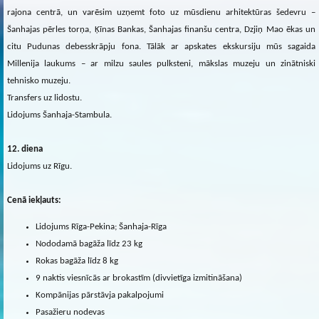
rajona centrā, un varēsim uzņemt foto uz mūsdienu arhitektūras šedevru –
Šanhajas pērles torņa, Ķīnas Bankas, Šanhajas finanšu centra, Dzjiņ Mao ēkas un
citu Pudunas debesskrāpju fona. Tālāk ar apskates ekskursiju mūs sagaida
Millenija laukums – ar milzu saules pulksteni, mākslas muzeju un zinātniski
tehnisko muzeju.
Transfers uz lidostu.
Lidojums Šanhaja-Stambula.
12. diena
Lidojums uz Rīgu.
Cenā iekļauts:
Lidojums Rīga-Pekina; Šanhaja-Rīga
Nododamā bagāža līdz 23 kg
Rokas bagāža līdz 8 kg
9 naktis viesnīcās ar brokastīm (divvietīga izmitināšana)
Kompānijas pārstāvja pakalpojumi
Pasažieru nodevas