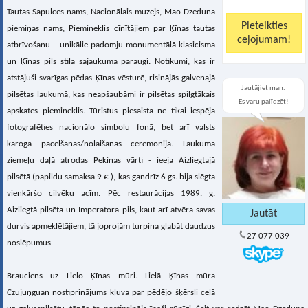
Tautas Sapulces nams, Nacionālais muzejs, Mao Dzeduna
piemiņas nams, Piemineklis cīnītājiem par Ķīnas tautas
atbrīvošanu – unikālie padomju monumentālā klasicisma
un Ķīnas pils stila sajaukuma paraugi. Notikumi, kas ir
atstājuši svarīgas pēdas Ķīnas vēsturē, risinājās galvenajā
Jautājiet man.
pilsētas laukumā, kas neapšaubāmi ir pilsētas spilgtākais
Es varu palīdzēt!
apskates piemineklis. Tūristus piesaista ne tikai iespēja
fotografēties nacionālo simbolu fonā, bet arī valsts
karoga pacelšanas/nolaišanas ceremonija. Laukuma
ziemeļu daļā atrodas Pekinas vārti - ieeja Aizliegtajā
pilsētā (papildu samaksa 9 € ), kas gandrīz 6 gs. bija slēgta
vienkāršo cilvēku acīm. Pēc restaurācijas 1989. g.
Aizliegtā pilsēta un Imperatora pils, kaut arī atvēra savas
durvis apmeklētājiem, tā joprojām turpina glabāt daudzus
27 077 039
noslēpumus.
Brauciens uz Lielo Ķīnas mūri. Lielā Ķīnas mūra
Czujuņguaņ nostiprinājums kļuva par pēdējo šķērsli ceļā