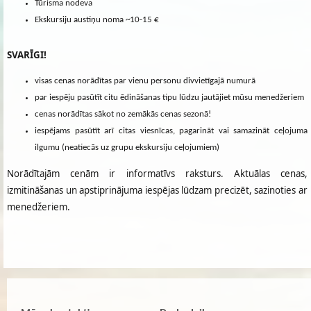
Tūrisma nodeva
Ekskursiju austiņu noma ~10-15 €
SVARĪGI!
visas cenas norādītas par vienu personu divvietīgajā numurā
par iespēju pasūtīt citu ēdināšanas tipu lūdzu jautājiet mūsu menedžeriem
cenas norādītas sākot no zemākās cenas sezonā!
iespējams pasūtīt arī citas viesnīcas, pagarināt vai samazināt ceļojuma
ilgumu (neatiecās uz grupu ekskursiju ceļojumiem)
Norādītajām cenām ir informatīvs raksturs. Aktuālas cenas,
izmitināšanas un apstiprinājuma iespējas lūdzam precizēt, sazinoties ar
menedžeriem.