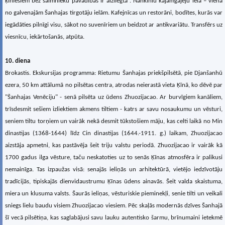
ķīniešiem bez saimnieku pavadības ir aizliegta”. Nankinlu kājāmgājēju iela – viena
no galvenajām Šanhajas tirgotāju ielām. Kafejnīcas un restorāni, bodītes, kurās var
iegādāties pilnīgi visu, sākot no suvenīriem un beidzot ar antikvariātu. Transfērs uz
viesnīcu, iekārtošanās, atpūta.
10. diena
Brokastis. Ekskursijas programma: Rietumu Šanhajas priekšpilsētā, pie Djanšanhū
ezera, 50 km attālumā no pilsētas centra, atrodas neierastā vieta Ķīnā, ko dēvē par
"Šanhajas Venēciju" - senā pilsēta uz ūdens Zhuozijacao. Ar burvīgiem kanāliem,
trīsdesmit sešiem izliektiem akmens tiltiem - katrs ar savu nosaukumu un vēsturi,
seniem tiltu torņiem un vairāk nekā desmit tūkstošiem māju, kas celti laikā no Min
dinastijas (1368-1644) līdz Cin dinastijas (1644.-1911. g.) laikam, Zhuozijacao
aizstāja apmetni, kas pastāvēja šeit triju valstu periodā. Zhuozijacao ir vairāk kā
1700 gadus ilga vēsture, taču neskatoties uz to senās Ķīnas atmosfēra ir palikusi
nemainīga. Tas izpaužas visā: senajās ieliņās un arhitektūrā, vietējo iedzīvotāju
tradīcijās, tipiskajās dienvidaustrumu Ķīnas ūdens ainavās. Šeit valda skaistuma,
miera un klusuma valsts. Šaurās ieliņas, vēsturiskie pieminekļi, senie tilti un veikali
sniegs lielu baudu visiem Zhuozijacao viesiem. Pēc skaļās modernās dzīves Šanhajā
šī vecā pilsētiņa, kas saglabājusi savu lauku autentisko šarmu, brīnumaini ietekmē