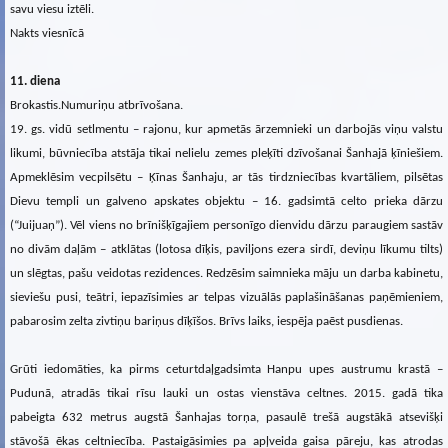
savu viesu iztēli.
Nakts viesnīcā
11. diena
Brokastis.Numuriņu atbrīvošana.
19. gs. vidū setlmentu – rajonu, kur apmetās ārzemnieki un darbojās viņu valstu
likumi, būvniecība atstāja tikai nelielu zemes pleķīti dzīvošanai Šanhajā ķīniešiem.
Apmeklēsim vecpilsētu – Ķīnas Šanhaju, ar tās tirdzniecības kvartāliem, pilsētas
Dievu templi un galveno apskates objektu – 16. gadsimtā celto prieka dārzu
(“Juijuaņ”). Vēl viens no brīnišķīgajiem personīgo dienvidu dārzu paraugiem sastāv
no divām daļām – atklātas (lotosa dīķis, paviljons ezera sirdī, deviņu līkumu tilts)
un slēgtas, pašu veidotas rezidences. Redzēsim saimnieka māju un darba kabinetu,
sieviešu pusi, teātri, iepazīsimies ar telpas vizuālās paplašināšanas paņēmieniem,
pabarosim zelta zivtiņu bariņus dīķīšos. Brīvs laiks, iespēja paēst pusdienas.
Grūti iedomāties, ka pirms ceturtdaļgadsimta Hanpu upes austrumu krastā –
Pudunā, atradās tikai rīsu lauki un ostas vienstāva celtnes. 2015. gadā tika
pabeigta 632 metrus augstā Šanhajas torņa, pasaulē trešā augstākā atsevišķi
stāvošā ēkas celtniecība. Pastaigāsimies pa apļveida gaisa pāreju, kas atrodas