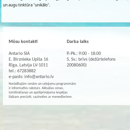
un augu tinktūra "unikālo".
Mūsu kontakti
Darba laiks
Antario SIA
P.-Pk.: 9:00 - 18:00
E. Birznieka Upīša 16
S, Sv.: brīvs (dežūrtelefons
Rīga, Latvija LV-1011
20080600)
tel.: 67283882
e-pasts:
info@antario.lv
Norādītajām cenām un ceļojumu programmām
ir informatīvs raksturs. Aktuālas cenas,
izmitināšanas un apstiprinājuma iespējas
lūdzam precizēt, sazinoties ar menedžeriem.