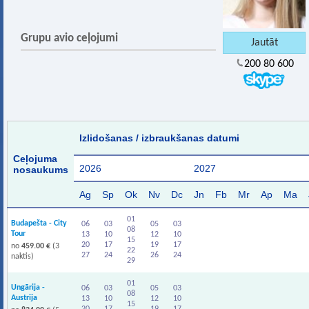
Grupu avio ceļojumi
200 80 600
Izlidošanas / izbraukšanas datumi
Ceļojuma
2026
2027
nosaukums
Ag
Sp
Ok
Nv
Dc
Jn
Fb
Mr
Ap
Ma
01
Budapešta - City
06
03
05
03
08
Tour
13
10
12
10
15
20
17
19
17
no
459.00 €
(3
22
27
24
26
24
naktis)
29
01
Ungārija -
06
03
05
03
08
Austrija
13
10
12
10
15