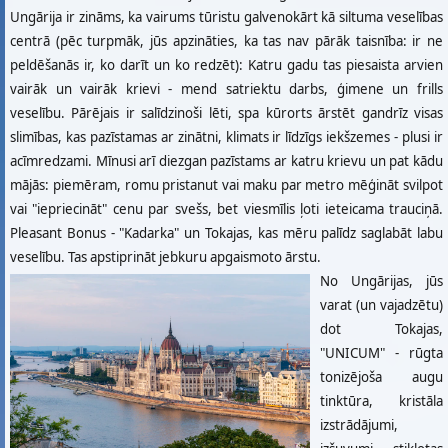
Ungārija ir zināms, ka vairums tūristu galvenokārt kā siltuma veselības
centrā (pēc turpmāk, jūs apzināties, ka tas nav pārāk taisnība: ir ne
peldēšanās ir, ko darīt un ko redzēt): Katru gadu tas piesaista arvien
vairāk un vairāk krievi - mend satriektu darbs, ģimene un frills
veselību. Pārējais ir salīdzinoši lēti, spa kūrorts ārstēt gandrīz visas
slimības, kas pazīstamas ar zinātni, klimats ir līdzīgs iekšzemes - plusi ir
acīmredzami. Mīnusi arī diezgan pazīstams ar katru krievu un pat kādu
mājās: piemēram, romu pristanut vai maku par metro mēģināt svilpot
vai "iepriecināt" cenu par svešs, bet viesmīlis ļoti ieteicama trauciņā.
Pleasant Bonus - "Kadarka" un Tokajas, kas mēru palīdz saglabāt labu
veselību. Tas apstiprināt jebkuru apgaismoto ārstu.
No Ungārijas, jūs
varat (un vajadzētu)
dot Tokajas,
"UNICUM" - rūgta
tonizējoša augu
tinktūra, kristāla
izstrādājumi,