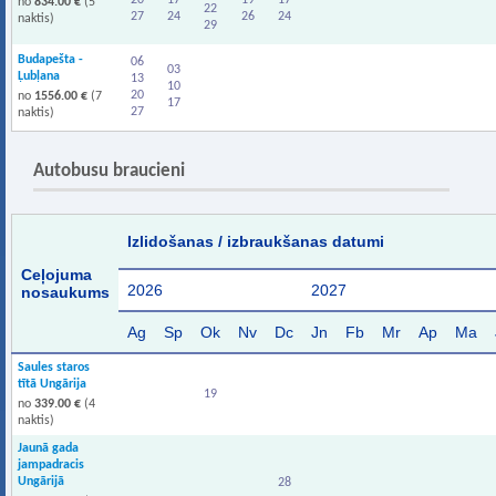
20
17
19
17
no
834.00 €
(5
22
27
24
26
24
naktis)
29
Budapešta -
06
03
Ļubļana
13
10
20
no
1556.00 €
(7
17
27
naktis)
Autobusu braucieni
Izlidošanas / izbraukšanas datumi
Ceļojuma
2026
2027
nosaukums
Ag
Sp
Ok
Nv
Dc
Jn
Fb
Mr
Ap
Ma
Saules staros
tītā Ungārija
19
no
339.00 €
(4
naktis)
Jaunā gada
jampadracis
Ungārijā
28