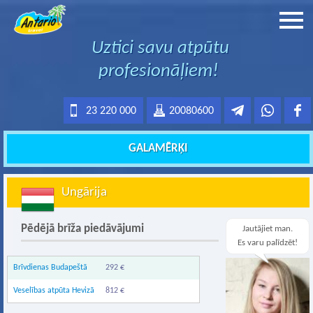
Uztici savu atpūtu
profesionāļiem!
23 220 000
20080600
GALAMĒRĶI
Ungārija
Pēdējā brīža piedāvājumi
Jautājiet man.
Es varu palīdzēt!
Brīvdienas Budapeštā
292 €
Veselības atpūta Hevizā
812 €