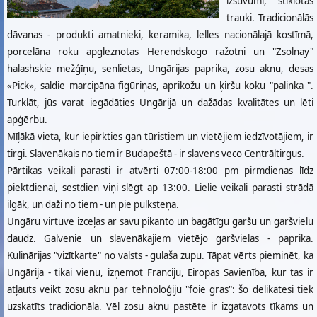
izšuvumi, stiklotas
trauki. Tradicionālās
dāvanas - produkti amatnieki, keramika, lelles nacionālajā kostīmā,
porcelāna roku apgleznotas Herendskogo ražotni un "Zsolnay"
halashskie mežģīņu, senlietas, Ungārijas paprika, zosu aknu, desas
«Pick», saldie marcipāna figūriņas, aprikožu un ķiršu koku "palinka ".
Turklāt, jūs varat iegādāties Ungārijā un dažādas kvalitātes un lēti
apģērbu.
Mīļākā vieta, kur iepirkties gan tūristiem un vietējiem iedzīvotājiem, ir
tirgi. Slavenākais no tiem ir Budapeštā - ir slavens veco Centrāltirgus.
Pārtikas veikali parasti ir atvērti 07:00-18:00 pm pirmdienas līdz
piektdienai, sestdien viņi slēgt ap 13:00. Lielie veikali parasti strādā
ilgāk, un daži no tiem - un pie pulksteņa.
Ungāru virtuve izceļas ar savu pikanto un bagātīgu garšu un garšvielu
daudz. Galvenie un slavenākajiem vietējo garšvielas - paprika.
Kulinārijas "vizītkarte" no valsts - gulaša zupu. Tāpat vērts pieminēt, ka
Ungārija - tikai vienu, izņemot Franciju, Eiropas Savienība, kur tas ir
atļauts veikt zosu aknu par tehnoloģiju "foie gras": šo delikatesi tiek
uzskatīts tradicionāla. Vēl zosu aknu pastēte ir izgatavots tīkams un