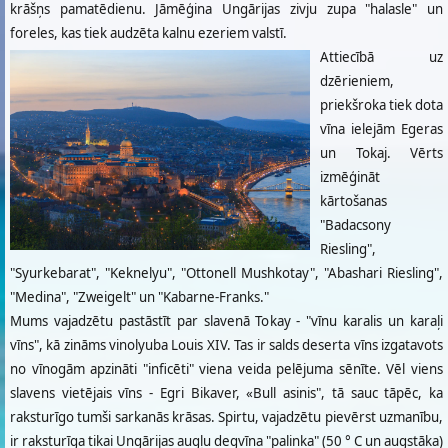
krāšņs pamatēdienu. Jāmēģina Ungārijas zivju zupa "halasle" un
foreles, kas tiek audzēta kalnu ezeriem valstī.
Attiecībā uz
dzērieniem,
priekšroka tiek dota
vīna ielejām Egeras
un Tokaj. Vērts
izmēģināt
kārtošanas
"Badacsony
Riesling",
"Syurkebarat", "Keknelyu", "Ottonell Mushkotay", "Abashari Riesling",
"Medina", "Zweigelt" un "Kabarne-Franks."
Mums vajadzētu pastāstīt par slavenā Tokay - "vīnu karalis un karaļi
vīns", kā zināms vinolyuba Louis XIV. Tas ir salds deserta vīns izgatavots
no vīnogām apzināti "inficēti" viena veida pelējuma sēnīte. Vēl viens
slavens vietējais vīns - Egri Bikaver, «Bull asinis", tā sauc tāpēc, ka
raksturīgo tumši sarkanās krāsas. Spirtu, vajadzētu pievērst uzmanību,
ir raksturīga tikai Ungārijas augļu degvīna "palinka" (50 ° C un augstāka)