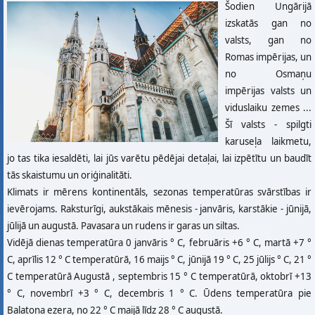
Šodien Ungārijā
izskatās gan no
valsts, gan no
Romas impērijas, un
no Osmaņu
impērijas valsts un
viduslaiku zemes ...
Šī valsts - spilgti
karuseļa laikmetu,
jo tas tika iesaldēti, lai jūs varētu pēdējai detaļai, lai izpētītu un baudīt
tās skaistumu un oriģinalitāti.
Klimats ir mērens kontinentāls, sezonas temperatūras svārstības ir
ievērojams. Raksturīgi, aukstākais mēnesis - janvāris, karstākie - jūnijā,
jūlijā un augustā. Pavasara un rudens ir garas un siltas.
Vidējā dienas temperatūra 0 janvāris ° C, februāris +6 ° C, martā +7 °
C, aprīlis 12 ° C temperatūrā, 16 maijs ° C, jūnijā 19 ° C, 25 jūlijs ° C, 21 °
C temperatūrā Augustā , septembris 15 ° C temperatūrā, oktobrī +13
° C, novembrī +3 ° C, decembris 1 ° C. Ūdens temperatūra pie
Balatona ezera, no 22 ° C maijā līdz 28 ° C augustā.