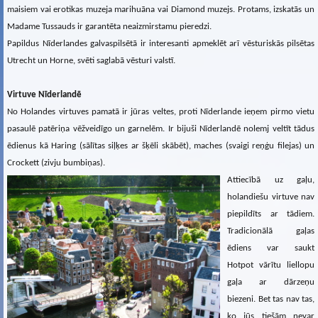
maisiem vai erotikas muzeja marihuāna vai Diamond muzejs. Protams, izskatās un
Madame Tussauds ir garantēta neaizmirstamu pieredzi.
Papildus Nīderlandes galvaspilsētā ir interesanti apmeklēt arī vēsturiskās pilsētas
Utrecht un Horne, svēti saglabā vēsturi valstī.
Virtuve Nīderlandē
No Holandes virtuves pamatā ir jūras veltes, proti Nīderlande ieņem pirmo vietu
pasaulē patēriņa vēžveidīgo un garnelēm. Ir bijuši Nīderlandē nolemj veltīt tādus
ēdienus kā Haring (sālītas siļķes ar šķēli skābēt), maches (svaigi reņģu filejas) un
Crockett (zivju bumbiņas).
Attiecībā uz gaļu,
holandiešu virtuve nav
piepildīts ar tādiem.
Tradicionālā gaļas
ēdiens var saukt
Hotpot vārītu liellopu
gaļa ar dārzeņu
biezeni. Bet tas nav tas,
ko jūs tiešām nevar