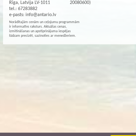
Rīga, Latvija LV-1011
20080600)
tel.: 67283882
e-pasts:
info@antario.lv
Norādītajām cenām un ceļojumu programmām
ir informatīvs raksturs. Aktuālas cenas,
izmitināšanas un apstiprinājuma iespējas
lūdzam precizēt, sazinoties ar menedžeriem.