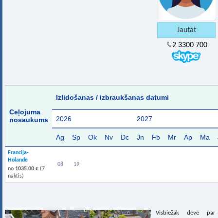
2 3300 700
Izlidošanas / izbraukšanas datumi
Ceļojuma
2026
2027
nosaukums
Ag
Sp
Ok
Nv
Dc
Jn
Fb
Mr
Ap
Ma
Francija-
Holande
08
19
no
1035.00 €
(7
naktis)
Visbiežāk dēvē par