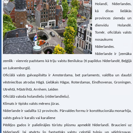
Holandi, Nīderlandes,
kā divas lielākās
provinces ziemeļu un
dienvidu Holandē.
Tomēr, oficiālais valsts
nosaukums
Nīderlandes.
Nīderlande ir [zemāka
zemlik - vienreiz pazīstams kā triju valstu Beniluksa (ti papildus Nīderlandē, Beļģijā
un Luksemburgā).
Oficiālā valsts galvaspilsēta ir Amsterdama, bet parlaments, valdība un daudzi
vēstniecības atrodas Hāgā. Lielākais Hāgas, Roterdamas, Eindhovenas, Groningen,
Utrehtā, Māstrihtā, Arnhem, Leiden
Oficiālā valoda holandiešu (nīderlandiešu).
Klimats ir tipisks valsts mērens jūras.
Nīderlande ir sadalīta 12 provincēs. Pārvaldes formu ir konstitucionāla monarhija,
valsts galva ir karalis vai karaliene
Pēdējos gados ir palielinājies tūristu plūsmu apmeklē Nīderlandi. Braucieni uz
Nīderlandi, lai atvērtu šo fantastisks valstu ceļotāji tulpju un vējdzirnavas.