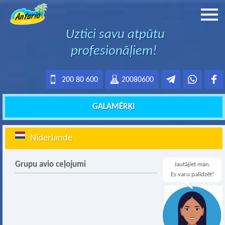
Uztici savu atpūtu
profesionāļiem!
200 80 600
20080600
GALAMĒRĶI
Nīderlande
Grupu avio ceļojumi
Jautājiet man.
Es varu palīdzēt!