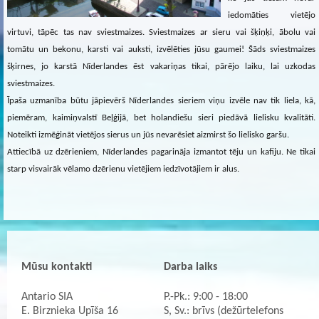
iedomāties vietējo
virtuvi, tāpēc tas nav sviestmaizes. Sviestmaizes ar sieru vai šķiņķi, ābolu vai
tomātu un bekonu, karsti vai auksti, izvēlēties jūsu gaumei! Šāds sviestmaizes
šķirnes, jo karstā Nīderlandes ēst vakariņas tikai, pārējo laiku, lai uzkodas
sviestmaizes.
Īpaša uzmanība būtu jāpievērš Nīderlandes sieriem viņu izvēle nav tik liela, kā,
piemēram, kaimiņvalstī Beļģijā, bet holandiešu sieri piedāvā lielisku kvalitāti.
Noteikti izmēģināt vietējos sierus un jūs nevarēsiet aizmirst šo lielisko garšu.
Attiecībā uz dzērieniem, Nīderlandes pagarināja izmantot tēju un kafiju. Ne tikai
starp visvairāk vēlamo dzērienu vietējiem iedzīvotājiem ir alus.
Mūsu kontakti
Darba laiks
Antario SIA
P.-Pk.: 9:00 - 18:00
E. Birznieka Upīša 16
S, Sv.: brīvs (dežūrtelefons