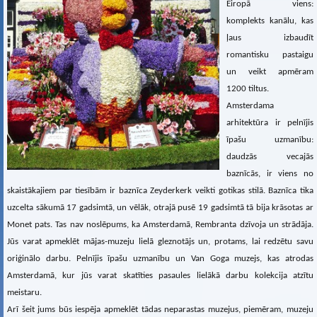
Eiropā viens:
komplekts kanālu, kas
ļaus izbaudīt
romantisku pastaigu
un veikt apmēram
1200 tiltus.
Amsterdama
arhitektūra ir pelnījis
īpašu uzmanību:
daudzās vecajās
baznīcās, ir viens no
skaistākajiem par tiesībām ir baznīca Zeyderkerk veikti gotikas stilā. Baznīca tika
uzcelta sākumā 17 gadsimtā, un vēlāk, otrajā pusē 19 gadsimtā tā bija krāsotas ar
Monet pats. Tas nav noslēpums, ka Amsterdamā, Rembranta dzīvoja un strādāja.
Jūs varat apmeklēt mājas-muzeju lielā gleznotājs un, protams, lai redzētu savu
oriģinālo darbu. Pelnījis īpašu uzmanību un Van Goga muzejs, kas atrodas
Amsterdamā, kur jūs varat skatīties pasaules lielākā darbu kolekcija atzītu
meistaru.
Arī šeit jums būs iespēja apmeklēt tādas neparastas muzejus, piemēram, muzeju