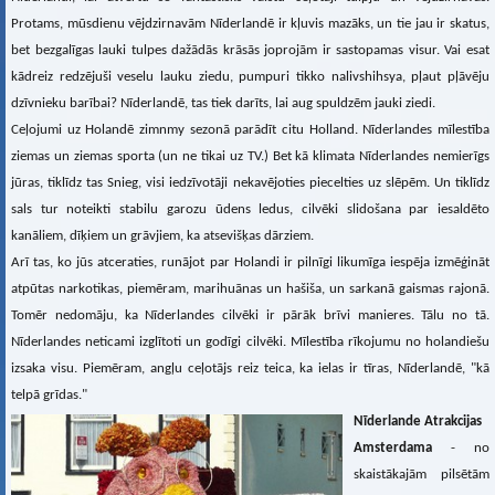
Protams, mūsdienu vējdzirnavām Nīderlandē ir kļuvis mazāks, un tie jau ir skatus,
bet bezgalīgas lauki tulpes dažādās krāsās joprojām ir sastopamas visur. Vai esat
kādreiz redzējuši veselu lauku ziedu, pumpuri tikko nalivshihsya, pļaut pļāvēju
dzīvnieku barībai? Nīderlandē, tas tiek darīts, lai aug spuldzēm jauki ziedi.
Ceļojumi uz Holandē zimnmy sezonā parādīt citu Holland. Nīderlandes mīlestība
ziemas un ziemas sporta (un ne tikai uz TV.) Bet kā klimata Nīderlandes nemierīgs
jūras, tiklīdz tas Snieg, visi iedzīvotāji nekavējoties piecelties uz slēpēm. Un tiklīdz
sals tur noteikti stabilu garozu ūdens ledus, cilvēki slidošana par iesaldēto
kanāliem, dīķiem un grāvjiem, ka atsevišķas dārziem.
Arī tas, ko jūs atceraties, runājot par Holandi ir pilnīgi likumīga iespēja izmēģināt
atpūtas narkotikas, piemēram, marihuānas un hašiša, un sarkanā gaismas rajonā.
Tomēr nedomāju, ka Nīderlandes cilvēki ir pārāk brīvi manieres. Tālu no tā.
Nīderlandes neticami izglītoti un godīgi cilvēki. Mīlestība rīkojumu no holandiešu
izsaka visu. Piemēram, angļu ceļotājs reiz teica, ka ielas ir tīras, Nīderlandē, "kā
telpā grīdas."
Nīderlande Atrakcijas
Amsterdama
- no
skaistākajām pilsētām