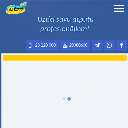
Uztici savu atpūtu
profesionāļiem!
23 220 000
20080600