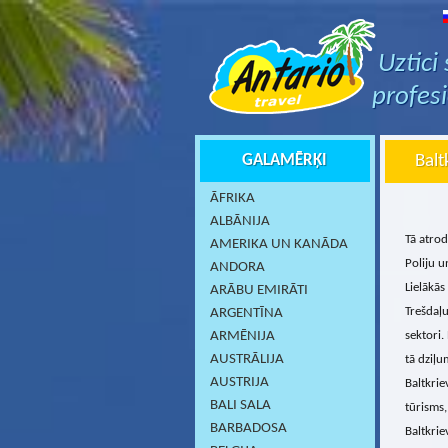
Uztici
profes
GALAMĒRĶI
Balt
ĀFRIKA
ALBĀNIJA
Tā atrod
AMERIKA UN KANĀDA
Poliju u
ANDORA
Lielākās
ARĀBU EMIRĀTI
Trešdaļ
ARGENTĪNA
ARMĒNIJA
sektori.
AUSTRĀLIJA
tā dziļu
AUSTRIJA
Baltkrie
BALI SALA
tūrisms,
BARBADOSA
Baltkrie