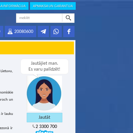
GA INFORMĀCIJA
APMAKSA UN GARANTIJA
0
20080600
Jautājiet man.
Es varu palīdzēt!
 Lietuvu,
nomiskie
Naroch un
 ir lauku
2 3300 700
sezonā ir