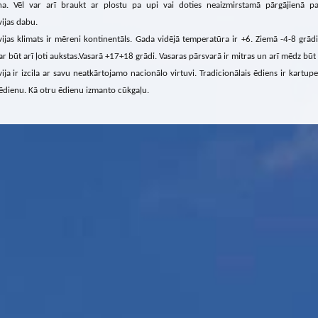
na. Vēl var arī braukt ar plostu pa upi vai doties neaizmirstamā pārgājienā pa
vijas dabu.
vijas klimats ir mēreni kontinentāls. Gada vidējā temperatūra ir +6. Ziemā -4-8 grād
var būt arī ļoti aukstas.Vasarā +17+18 grādi. Vasaras pārsvarā ir mitras un arī mēdz būt
vija ir izcila ar savu neatkārtojamo nacionālo virtuvi. Tradicionālais ēdiens ir kartu
ēdienu. Kā otru ēdienu izmanto cūkgaļu.