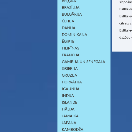
BEĻĢIJA
slēpoša
BRAZĪLIJA
Baltkrie
BULGĀRIJA
Baltkrie
ČEHIJA
citreiz 
DĀNIJA
Baltkrie
DOMINIKĀNA
dažādu 
ĒĢIPTE
FILIPĪNAS
FRANCIJA
GAMBIJA UN SENEGĀLA
GRIEĶIJA
GRUZIJA
HORVĀTIJA
IGAUNIJA
INDIJA
ISLANDE
ITĀLIJA
JAMAIKA
JAPĀNA
KAMBODŽA