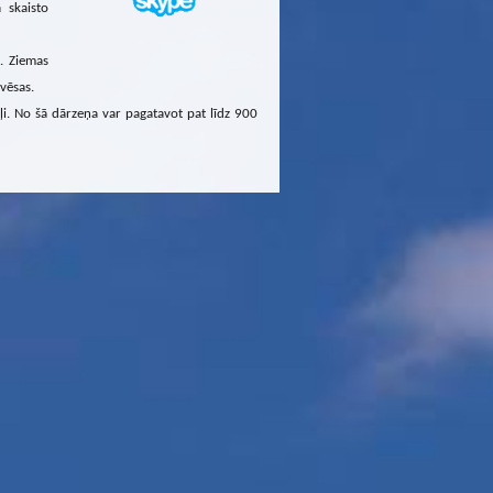
 skaisto
i. Ziemas
 vēsas.
peļi. No šā dārzeņa var pagatavot pat līdz 900