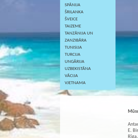
SPĀNIJA
ŠRILANKA
ŠVEICE
TAIZEME
TANZĀNIJA UN
ZANZIBĀRA
TUNISIJA
TURCIJA
UNGĀRIJA
UZBEKISTĀNA
VĀCIJA
VJETNAMA
Mūsu
Antar
E. Bi
Rīga,