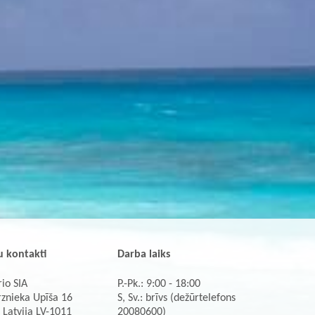
 kontakti
Darba laiks
io SIA
P.-Pk.: 9:00 - 18:00
rznieka Upīša 16
S, Sv.: brīvs (dežūrtelefons
 Latvija LV-1011
20080600)