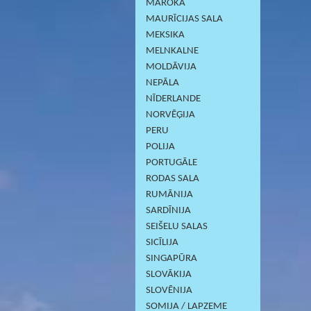
MAROKA
MAURĪCIJAS SALA
MEKSIKA
MELNKALNE
MOLDĀVIJA
NEPĀLA
NĪDERLANDE
NORVĒĢIJA
PERU
POLIJA
PORTUGĀLE
RODAS SALA
RUMĀNIJA
SARDĪNIJА
SEIŠELU SALAS
SICĪLIJA
SINGAPŪRA
SLOVĀKIJA
SLOVĒNIJA
SOMIJA / LAPZEME