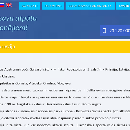
KONTAKTI
PAR MUMS
ATSAUKSMES PAR ANTARIO
SVARĪ
 savu atpūtu
ionāļiem!
23 220 00
krievija
as Austrumeiropā. Galvaspilsēta – Minska. Robežojas ar 5 valstīm – Krieviju, Latviju,
n Ukrainu.
 pilsētas ir Gomeļa, Vitebska, Grodņa, Mogiļeva.
u valsti aizņem meži. Lauksaimniecība un rūpniecība ir Baltkrievijas spēcīgākie eko
 Baltkrievija ir bagāta ar upēm un ezeriem un to dēvē par Zilo aci. Lielākais ezers ir 
ms ir 30 m. Augstākais kalns ir Dzeržinska kalns, tas ir 345 m augsts.
vijā atrodas vissenākais nacionālais parks Eiropā – Belovežas Gāršas parks. Ļoti attīstīts
 jo cilvēki labprātāk izvēlas savus atvaļinājumus pavadīt laukos prom no pilsētas.
vija ir tā vieta, kur var nodoties aktīvai atpūtai. Slavenākais sporta veids ziemas 