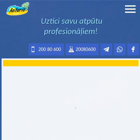
Uztici savu atpūtu
profesionāļiem!
200 80 600
20080600