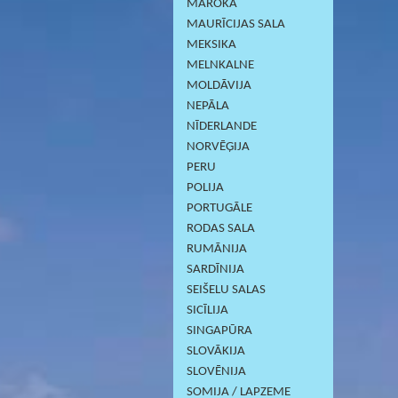
MAROKA
MAURĪCIJAS SALA
MEKSIKA
MELNKALNE
MOLDĀVIJA
NEPĀLA
NĪDERLANDE
NORVĒĢIJA
PERU
POLIJA
PORTUGĀLE
RODAS SALA
RUMĀNIJA
SARDĪNIJА
SEIŠELU SALAS
SICĪLIJA
SINGAPŪRA
SLOVĀKIJA
SLOVĒNIJA
SOMIJA / LAPZEME