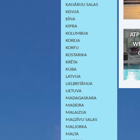
KANĀRIJU SALAS
KENIJA
ĶĪNA
KIPRA
KOLUMBIJA
ATP
KOREJA
WE
KORFU
KOSTARIKA
KRĒTA
KUBA
LATVIJA
LIELBRITĀNIJA
LIETUVA
MADAGASKARA
MADEIRA
MALAIZIJA
MALDĪVU SALAS
MALJORKA
MALTA