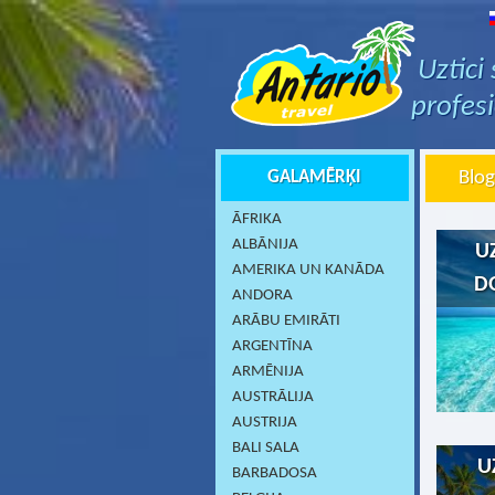
Uztici
profes
GALAMĒRĶI
Blog
ĀFRIKA
ALBĀNIJA
U
AMERIKA UN KANĀDA
D
ANDORA
ARĀBU EMIRĀTI
ARGENTĪNA
ARMĒNIJA
AUSTRĀLIJA
AUSTRIJA
BALI SALA
U
BARBADOSA