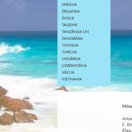
SPĀNIJA
ŠRILANKA
ŠVEICE
TAIZEME
TANZĀNIJA UN
ZANZIBĀRA
TUNISIJA
TURCIJA
UNGĀRIJA
UZBEKISTĀNA
VĀCIJA
VJETNAMA
Mūsu
Antar
E. Bi
Rīga,