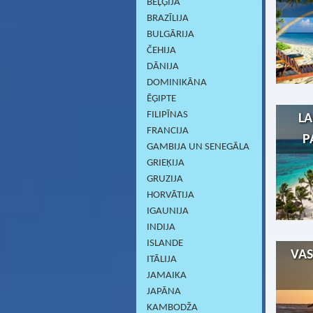
BEĻĢIJA
BRAZĪLIJA
BULGĀRIJA
ČEHIJA
DĀNIJA
DOMINIKĀNA
ĒĢIPTE
FILIPĪNAS
LA
FRANCIJA
P
GAMBIJA UN SENEGĀLA
GRIEĶIJA
GRUZIJA
HORVĀTIJA
IGAUNIJA
INDIJA
ISLANDE
VAS
ITĀLIJA
JAMAIKA
JAPĀNA
KAMBODŽA