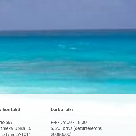
 kontakti
Darba laiks
io SIA
P.-Pk.: 9:00 - 18:00
rznieka Upīša 16
S, Sv.: brīvs (dežūrtelefons
 Latvija LV-1011
20080600)