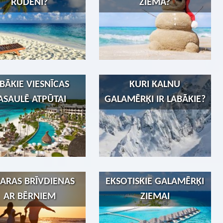
RUDENĪ?
ZIEMĀ?
BĀKIE VIESNĪCAS
KURI KALNU
ASAULĒ ATPŪTAI
GALAMĒRĶI IR LABĀKIE?
ARAS BRĪVDIENAS
EKSOTISKIE GALAMĒRĶI
AR BĒRNIEM
ZIEMAI