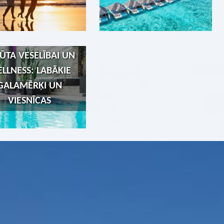
ŪTA VESELĪBAI UN
LLNESS: LABĀKIE
GALAMĒRĶI UN
VIESNĪCAS