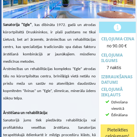
Sanatorija "Egle"
, kas dibināta 1972. gadā un atrodas
kūrortpilsētā Druskininkos, ir plaši pazīstams ne tikai
CEĻOJUMA CENA
Lietuvā, bet arī ārzemēs, ārstniecības un rehabilitācijas
no 90.00 €
centrs, kas specializējas tradicionālo spa dabas faktoru
ārstēšanā kombinācijā ar jaunākajiem. mūsdienu
CEĻOJUMA
ILGUMS
medicīnas metodes.
7 naktis
Ārstniecības un rehabilitācijas komplekss “Egle” atrodas
IZBRAUKŠANAS
tālu no kūrortpilsētas centra, brīnišķīgā vietā netālu no
DATUMI
priežu meža un sastāv no atsevišķām daudzstāvu
CEĻOJUMĀ
kopmītnēm “ilvinas” un “Egle”, slimnīcas, minerāla ūdens
IEKĻAUTS
sūkņu telpa.
Dzīvošana
viesnīcā
Ārstēšana un rehabilitācija:
Ēdināšana
Sanatorijā jums tiek piedāvāta rehabilitācija vai
profilaktiska veselības ārstēšana. Sanatorijas
terapeitiskajā ēdienkartē ir milzīgs procedūru klāsts, kā