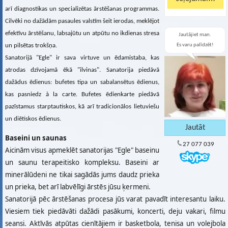
arī diagnostikas un specializētas ārstēšanas programmas.
Cilvēki no dažādām pasaules valstīm šeit ierodas, meklējot
efektīvu ārstēšanu, labsajūtu un atpūtu no ikdienas stresa
Jautājiet man.
un pilsētas trokšņa.
Es varu palīdzēt!
Sanatorijā "Egle" ir sava virtuve un ēdamistaba, kas
atrodas dzīvojamā ēkā "ilvinas". Sanatorija piedāvā
dažādus ēdienus: bufetes tipa un sabalansētus ēdienus,
kas pasniedz à la carte. Bufetes ēdienkarte piedāvā
pazīstamus starptautiskos, kā arī tradicionālos lietuviešu
un diētiskos ēdienus.
Baseini un saunas
27 077 039
Aicinām visus apmeklēt sanatorijas "Egle" baseinu
un saunu terapeitisko kompleksu. Baseini ar
minerālūdeni ne tikai sagādās jums daudz prieka
un prieka, bet arī labvēlīgi ārstēs jūsu ķermeni.
Sanatorijā pēc ārstēšanas procesa jūs varat pavadīt interesantu laiku.
Viesiem tiek piedāvāti dažādi pasākumi, koncerti, deju vakari, filmu
seansi. Aktīvās atpūtas cienītājiem ir basketbola, tenisa un volejbola