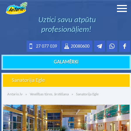
Uztici savu atpūtu
profesionāļiem!
27 077 039
20080600
GALAMĒRĶI
Sanatorija Egle
Antario.lv
»
Veselības tūres, ārstēšana
» Sanatorija Egle