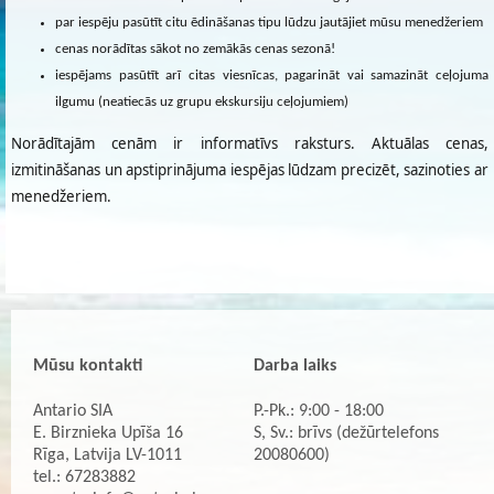
par iespēju pasūtīt citu ēdināšanas tipu lūdzu jautājiet mūsu menedžeriem
cenas norādītas sākot no zemākās cenas sezonā!
iespējams pasūtīt arī citas viesnīcas, pagarināt vai samazināt ceļojuma
ilgumu (neatiecās uz grupu ekskursiju ceļojumiem)
Norādītajām cenām ir informatīvs raksturs. Aktuālas cenas,
izmitināšanas un apstiprinājuma iespējas lūdzam precizēt, sazinoties ar
menedžeriem.
Mūsu kontakti
Darba laiks
Antario SIA
P.-Pk.: 9:00 - 18:00
E. Birznieka Upīša 16
S, Sv.: brīvs (dežūrtelefons
Rīga, Latvija LV-1011
20080600)
tel.: 67283882