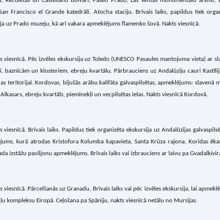
, Recoletas un Castellano bulvāri, Paseo Prado, Las Ventas monumentālo arēnu, 
San Francisco el Grande katedrāli, Atocha staciju. Brīvais laiks, papildus tiek orga
ja uz Prado muzeju, kā arī vakara apmeklējums flamenko šovā. Nakts viesnīcā.
s viesnīcā. Pēc izvēles ekskursija uz Toledo (UNESCO Pasaules mantojuma vieta) ar s
i, baznīcām un klosteriem, ebreju kvartālu. Pārbrauciens uz Andalūziju cauri Kastīli
s teritorijai. Kordovas, bijušās arābu kalifāta galvaspilsētas, apmeklējums: slavenā 
Alkasars, ebreju kvartāls, pieminekļi un vecpilsētas ielas. Nakts viesnīcā Kordovā.
s viesnīcā. Brīvais laiks. Papildus tiek organizēta ekskursija uz Andalūzijas galvaspils
jums, kurā atrodas Kristofora Kolumba kapavieta, Santa Krūza rajona, Koridas ēk
da izstāžu paviljonu apmeklējums. Brīvais laiks vai izbrauciens ar laivu pa Gvadalkivir
s viesnīcā. Pārcelšanās uz Granadu, Brīvais laiks vai pēc izvēles ekskursija, lai apme
ļu kompleksu Eiropā. Ceļošana pa Spāniju, nakts viesnīcā netālu no Mursijas.