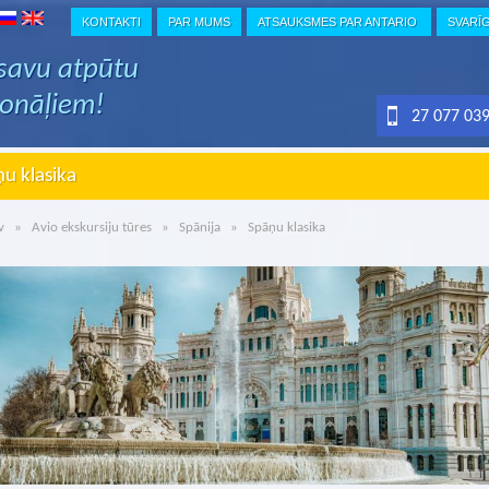
KONTAKTI
PAR MUMS
ATSAUKSMES PAR ANTARIO
SVARĪ
 savu atpūtu
ionāļiem!
27 077 03
u klasika
v
»
Avio ekskursiju tūres
»
Spānija
» Spāņu klasika