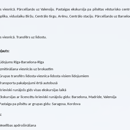
s viesnīcā. Pārcelšanās uz Valensiju. Pastaigas ekskursija pa pilsētas vēsturisko cent
plika, viduslaiku Biržu, Centrālo tirgu, Arēnu, Centrālo staciju. Pārcelšanās uz Barsel
s viesnīcā. Transfērs uz lidostu.
ļauts:
Lidojums Rīga-Barselona-Rīga
Izmitināšana viesnīcās uz brokastīm
Grupas transfērs lidosta-viesnīca-lidosta visiem lidojumiem
Transporta pakalpojumi ērtā autobusā
Krieviski runājošs gids visas ekskursijas laikā
Ekskursijas ar licencētu krieviski runājošu gidu: Barselona, ​​Madride, Valensija
Pastaiga pa pilsētu ar grupas gidu: Saragosa, Kordova
s:
Veselības apdrošināšana