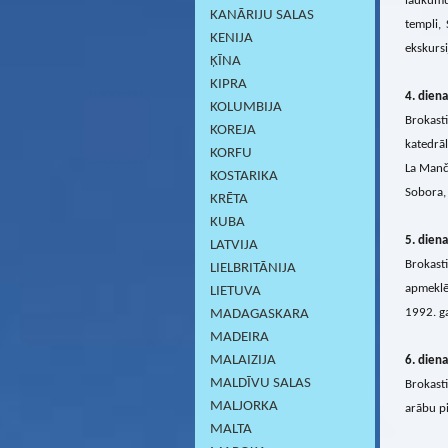
laukumu
KANĀRIJU SALAS
templi, 
KENIJA
ekskursi
ĶĪNA
KIPRA
4. diena
KOLUMBIJA
Brokasti
KOREJA
katedrāl
KORFU
La Manča
KOSTARIKA
Sobora, 
KRĒTA
KUBA
5. diena
LATVIJA
Brokasti
LIELBRITĀNIJA
apmeklē
LIETUVA
1992. ga
MADAGASKARA
MADEIRA
MALAIZIJA
6. diena
MALDĪVU SALAS
Brokasti
MALJORKA
arābu pi
MALTA