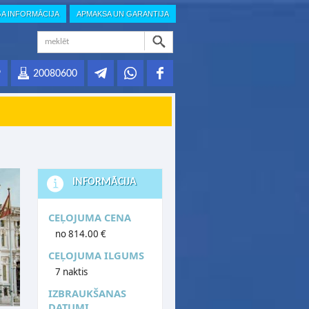
GA INFORMĀCIJA
APMAKSA UN GARANTIJA
9
20080600
INFORMĀCIJA
CEĻOJUMA CENA
no 814.00 €
CEĻOJUMA ILGUMS
7 naktis
IZBRAUKŠANAS
DATUMI