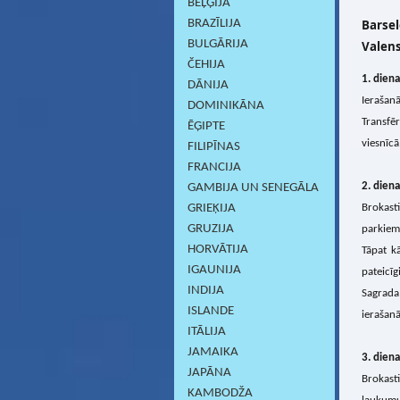
BEĻĢIJA
BRAZĪLIJA
Barsel
BULGĀRIJA
Valens
ČEHIJA
1. diena
DĀNIJA
Ierašan
DOMINIKĀNA
Transfē
ĒĢIPTE
viesnīcā
FILIPĪNAS
FRANCIJA
2. diena
GAMBIJA UN SENEGĀLA
GRIEĶIJA
Brokasti
GRUZIJA
parkiem 
HORVĀTIJA
Tāpat kā
IGAUNIJA
pateicīg
INDIJA
Sagrada
ISLANDE
ierašanā
ITĀLIJA
JAMAIKA
3. diena
JAPĀNA
Brokasti
KAMBODŽA