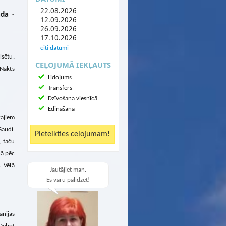
22.08.2026
ada -
12.09.2026
26.09.2026
17.10.2026
citi datumi
sētu.
CEĻOJUMĀ IEKĻAUTS
 Nakts
Lidojums
Transfērs
Dzīvošana viesnīcā
Ēdināšana
kajiem
Gaudi.
, taču
nā pēc
. Vēlā
Jautājiet man.
Es varu palīdzēt!
ānijas