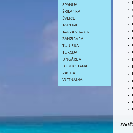
SPĀNIJA
ŠRILANKA
ŠVEICE
TAIZEME
TANZĀNIJA UN
ZANZIBĀRA
TUNISIJA
TURCIJA
UNGĀRIJA
UZBEKISTĀNA
VĀCIJA
VJETNAMA
SVARĪG