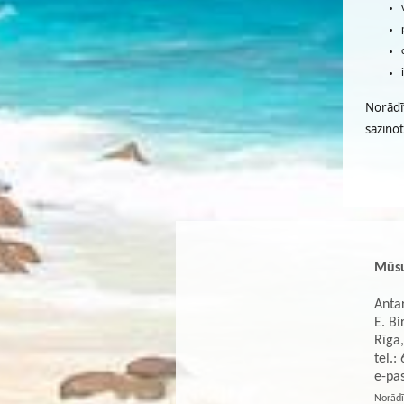
Norādī
sazino
Mūsu
Antar
E. Bi
Rīga,
tel.:
e-pa
Norādī