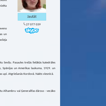
Debot
nizēta
27 077 039
laveno
jas un
mošeja
ētu Seviļu. Pasaules trešās lielākās katedrāles
as, Spānijas un Amerikas laukuma, 1929. un
as upi. Atgriešanās Kordovā. Nakts viesnīcā.
klētu Alhambru vai Ģeneralifas dārzus - vecāko