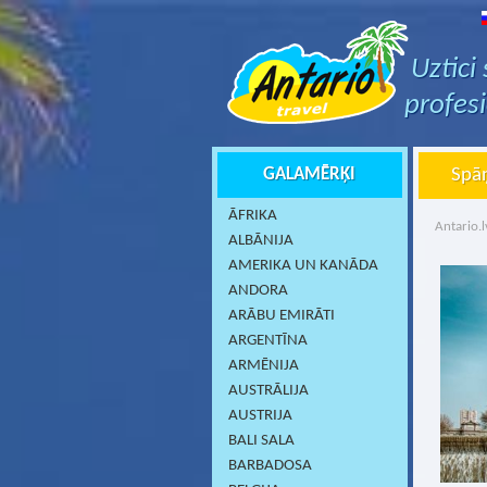
Uztici
profes
GALAMĒRĶI
Spāņ
ĀFRIKA
Antario.l
ALBĀNIJA
AMERIKA UN KANĀDA
ANDORA
ARĀBU EMIRĀTI
ARGENTĪNA
ARMĒNIJA
AUSTRĀLIJA
AUSTRIJA
BALI SALA
BARBADOSA