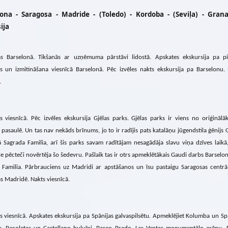
ona - Saragosa - Madride - (Toledo) - Kordoba - (Seviļa) - Gran
ija
ās Barselonā. Tikšanās ar uzņēmuma pārstāvi lidostā. Apskates ekskursija pa pil
rs un izmitināšana viesnīcā Barselonā. Pēc izvēles nakts ekskursija pa Barselonu.
.
s viesnīcā. Pēc izvēles ekskursija Gjēlas parks. Gjēlas parks ir viens no oriģinālā
pasaulē. Un tas nav nekāds brīnums, jo to ir radījis pats katalāņu jūgendstila ģēnijs 
 Sagrada Familia, arī šis parks savam radītājam nesagādāja slavu viņa dzīves laikā
ie pēcteči novērtēja šo šedevru. Pašlaik tas ir otrs apmeklētākais Gaudi darbs Barselo
 Familia. Pārbrauciens uz Madridi ar apstāšanos un īsu pastaigu Saragosas centrā
s Madridē. Nakts viesnīcā.
s viesnīcā. Apskates ekskursija pa Spānijas galvaspilsētu. Apmeklējiet Kolumba un Sp