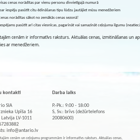
visas cenas norādītas par vienu personu divvietīgajā numurā
par iespēju pasūtīt citu ēdināšanas tipu lūdzu jautājiet mūsu menedžeriem
cenas norādītas sākot no zemākās cenas sezonā!
iespējams pasūtīt arī citas viesnīcas, pagarināt vai samazināt ceļojuma ilgumu (neatie
tajām cenām ir informatīvs raksturs. Aktuālas cenas, izmitināšanas un ap
ties ar menedžeriem.
 kontakti
Darba laiks
io SIA
P.-Pk.: 9:00 - 18:00
rznieka Upīša 16
S, Sv.: brīvs (dežūrtelefons
 Latvija LV-1011
20080600)
 67283882
sts:
info@antario.lv
tajām cenām un ceļojumu programmām ir informatīvs raksturs. Aktuālas cenas,