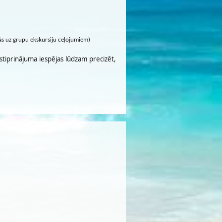
cās uz grupu ekskursiju ceļojumiem)
stiprinājuma iespējas lūdzam precizēt,