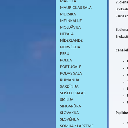
MAROKA
7. diena
MAURĪCIJAS SALA
Brokasti
MEKSIKA
kausa re
MELNKALNE
MOLDĀVIJA
8. diena
NEPĀLA
Brokasti
NĪDERLANDE
NORVĒĢIJA
Cenā iek
PERU
POLIJA
PORTUGĀLE
RODAS SALA
RUMĀNIJA
SARDĪNIJА
SEIŠELU SALAS
SICĪLIJA
SINGAPŪRA
SLOVĀKIJA
Papildu
SLOVĒNIJA
SOMIJA / LAPZEME