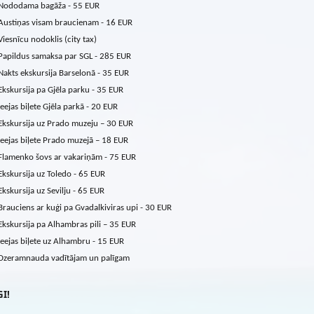
Nododama bagāža - 55 EUR
Austiņas visam braucienam - 16 EUR
Viesnīcu nodoklis (city tax)
Papildus samaksa par SGL - 285 EUR
Nakts ekskursija Barselonā - 35 EUR
Ekskursija pa Gjēla parku - 35 EUR
Ieejas biļete Gjēla parkā - 20 EUR
Ekskursija uz Prado muzeju – 30 EUR
Ieejas biļete Prado muzejā – 18 EUR
Flamenko šovs ar vakariņām - 75 EUR
Ekskursija uz Toledo - 65 EUR
Ekskursija uz Sevilju - 65 EUR
Brauciens ar kuģi pa Gvadalkiviras upi - 30 EUR
Ekskursija pa Alhambras pili – 35 EUR
Ieejas biļete uz Alhambru - 15 EUR
Dzeramnauda vadītājam un palīgam
I!