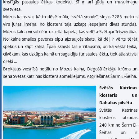
kristīgās pasaules ētikas kodeksu. Šī ir arī jūdu un musulmaņu
svētvieta.
Mozus kalns vai, kā to dēvē mūki, “svētā smaile”, slejas 2285 metrus
virs jūras līmeņa, no klostera tajā uzkāpt iespējams divās stundās.
Mozus kalna virsotnē ir uzcelta kapela, kas veltīta Svētajai Trīsvienībai.
No kalna smailes paveras elpu aizraujošs skats, kā dēļ ir vērts tērēt
spēkus un kāpt kalnā. Īpaši skaists tas ir rītausmā, un kā vēsta teika,
cilvēkam, kas uzkāpis kalnā un sagaidījis tur saules lēktu, tiek atlaisti visi
grēki …
Brokastis viesnīcā netālu no Mozus kalna, Degošā ērkšķu krūma un
senā Svētās Katrīnas klostera apmeklējums. Atgriešanās Šarm El-Šeihā.
Svētās Katrīnas
klosteris un
Dahabas pilsēta
Svētās Katrīnas
klosteris atrodas
240 km no Šarm El-
Šeihas un ir