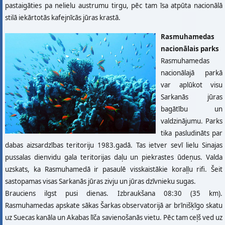
pastaigāties pa nelielu austrumu tirgu, pēc tam īsa atpūta nacionālā
stilā iekārtotās kafejnīcās jūras krastā.
Rasmuhamedas
nacionālais parks
Rasmuhamedas
nacionālajā parkā
var aplūkot visu
Sarkanās jūras
bagātību un
valdzinājumu. Parks
tika pasludināts par
dabas aizsardzības teritoriju 1983.gadā. Tas ietver sevī lielu Sinajas
pussalas dienvidu gala teritorijas daļu un piekrastes ūdeņus. Valda
uzskats, ka Rasmuhamedā ir pasaulē visskaistākie koraļļu rifi. Šeit
sastopamas visas Sarkanās jūras zivju un jūras dzīvnieku sugas.
Brauciens ilgst pusi dienas. Izbraukšana 08:30 (35 km).
Rasmuhamedas apskate sākas Šarkas observatorijā ar brīnišķīgo skatu
uz Suecas kanāla un Akabas līča savienošanās vietu. Pēc tam ceļš ved uz