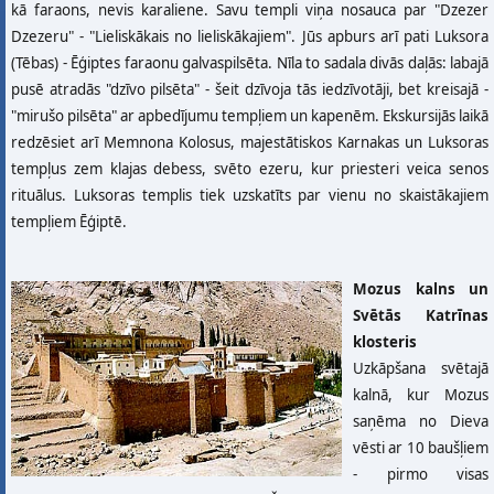
kā faraons, nevis karaliene. Savu templi viņa nosauca par "Dzezer
Dzezeru" - "Lieliskākais no lieliskākajiem". Jūs apburs arī pati Luksora
(Tēbas) - Ēģiptes faraonu galvaspilsēta. Nīla to sadala divās daļās: labajā
pusē atradās "dzīvo pilsēta" - šeit dzīvoja tās iedzīvotāji, bet kreisajā -
"mirušo pilsēta" ar apbedījumu tempļiem un kapenēm. Ekskursijās laikā
redzēsiet arī Memnona Kolosus, majestātiskos Karnakas un Luksoras
tempļus zem klajas debess, svēto ezeru, kur priesteri veica senos
rituālus. Luksoras templis tiek uzskatīts par vienu no skaistākajiem
tempļiem Ēģiptē.
Mozus kalns un
Svētās Katrīnas
klosteris
Uzkāpšana svētajā
kalnā, kur Mozus
saņēma no Dieva
vēsti ar 10 baušļiem
- pirmo visas