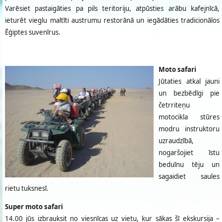
Varēsiet pastaigāties pa pils teritoriju, atpūsties arābu kafejnīcā,
ieturēt vieglu maltīti austrumu restorānā un iegādāties tradicionālos
Ēģiptes suvenīrus.
Moto safari
Jūtaties atkal jauni
un bezbēdīgi pie
četrriteņu
motocikla stūres
modru instruktoru
uzraudzībā,
nogaršojiet īstu
beduīnu tēju un
sagaidiet saules
rietu tuksnesī.
Super moto safari
14.00 jūs izbrauksit no viesnīcas uz vietu, kur sākas šī ekskursija –