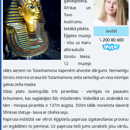
galvaspilsēta,
Āfrikas un
Tuvo
Austrumu
liekākā pilsēta.
Ēģiptes muzejs
200 80 600
- Visu uz Kairu
atbraukušo
tūristu Meka.
12 muzeja
zāles aizņem no Tutanhamona kapenēm atvestie dārgumi. Nemainīgu
tūristu interesi izraisa īsti Tutanhamona zelta sarkofāgi un viņa mūmijas
galvas zelta maska.
Gīzas plato izvietojušās trīs piramīdas - vienīgais no pasaules
brīnumiem, kas saglabājies līdz mūsdienām. Vislielākā un zināmākā no
tām - Heopsa piramīda ir 137m augsta. 350m tālāk novietota slavenā
Sfinksas statuja - lauva ar cilvēka seju.
Papirusa institūtā var vērot ēģiptiešu papirusa izgatavošanas procesu
un iegādāties to piemiņai. Uz papirusa tieši jums uzrakstīs jūsu vārdu,