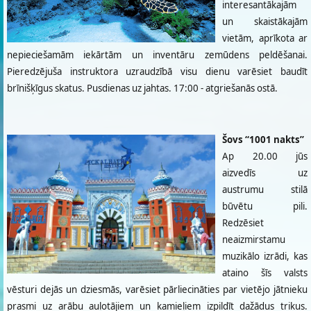
interesantākajām
un skaistākajām
vietām, aprīkota ar
nepieciešamām iekārtām un inventāru zemūdens peldēšanai.
Pieredzējuša instruktora uzraudzībā visu dienu varēsiet baudīt
brīnišķīgus skatus. Pusdienas uz jahtas. 17:00 - atgriešanās ostā.
Šovs “1001 nakts”
Ap 20.00 jūs
aizvedīs uz
austrumu stilā
būvētu pili.
Redzēsiet
neaizmirstamu
muzikālo izrādi, kas
ataino šīs valsts
vēsturi dejās un dziesmās, varēsiet pārliecināties par vietējo jātnieku
prasmi uz arābu auļotājiem un kamieļiem izpildīt dažādus trikus.