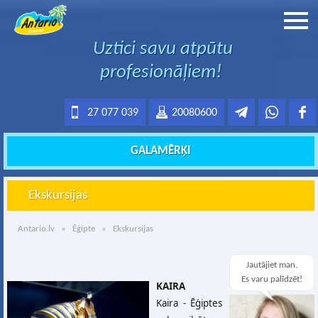
Uztici savu atpūtu
profesionāļiem!
27 077 039
20080600
GALAMĒRĶI
Ekskursijas
Antario.lv
»
Ēģipte
» Ekskursijas
Jautājiet man.
Es varu palīdzēt!
KAIRA
Kaira - Ēģiptes