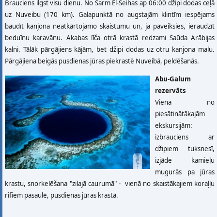
Brauciens ilgst visu dienu. No Šarm El-Šeihas ap 06:00 džipi dodas ceļā
uz Nuveibu (170 km). Galapunktā no augstajām klintīm iespējams
baudīt kanjona neatkārtojamo skaistumu un, ja paveiksies, ieraudzīt
beduīnu karavānu. Akabas līča otrā krastā redzami Saūda Arābijas
kalni. Tālāk pārgājiens kājām, bet džipi dodas uz otru kanjona malu.
Pārgājiena beigās pusdienas jūras piekrastē Nuveibā, peldēšanās.
Abu-Galum
rezervāts
Viena no
piesātinātākajām
ekskursijām:
izbrauciens ar
džipiem tuksnesī,
izjāde kamieļu
mugurās pa jūras
krastu, snorkelēšana "zilajā caurumā" - vienā no skaistākajiem koraļļu
rifiem pasaulē, pusdienas jūras krastā.