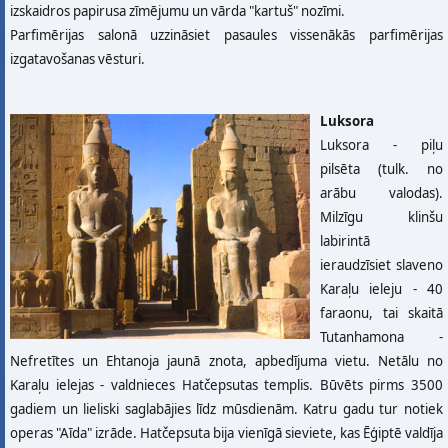
izskaidros papirusa zīmējumu un vārda "kartuš" nozīmi.
Parfimērijas salonā uzzināsiet pasaules vissenākās parfimērijas
izgatavošanas vēsturi.
Luksora
Luksora - piļu
pilsēta (tulk. no
arābu valodas).
Milzīgu klinšu
labirintā
ieraudzīsiet slaveno
Karaļu ieleju - 40
faraonu, tai skaitā
Tutanhamona -
Nefretītes un Ehtanoja jaunā znota, apbedījuma vietu. Netālu no
Karaļu ielejas - valdnieces Hatčepsutas templis. Būvēts pirms 3500
gadiem un lieliski saglabājies līdz mūsdienām. Katru gadu tur notiek
operas "Aīda" izrāde. Hatčepsuta bija vienīgā sieviete, kas Ēģiptē valdīja