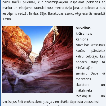
baltu smilšu pludmali, kur drosmīgākajiem iespējams peldēties ar
masku un elpojamo caurulīti 400 metru dziļā jūrā. Atpakaļceļā būs
iespējams redzēt Tirkīza, Sāļo, Barakudas ezeru. Atgriešanās viesnīcā
17:00.
Nuveibas
krāsainais
kanjons
Nuveibas krāsainais
kanāls pārsteidz
katru ceļotāju, kas
nonācis starp tā
klinšainajām
sienām. Daba kā
meistarīgs
skulptors un
mākslinieks
izveidojusi un
izkrāsojusi šeit esošos akmeņus. Ja vien cilvēks tā prastu izpausties!