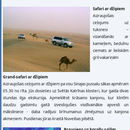
Safari ar džipiem
Aizraujošais
ceļojums uz
tuksnesi –
vizanāšanās ar
kamieļiem, beduīnu
ciemats ar lieliskām
gril-vakariņām
Grand-safari ar džipiem
Aizraujošais ceļojums ar džipiem pa visu Sinajas pussalu sākas apmēram
05.30 no rīta. Jūs dosieties uz Svētās Katrīnas klosteri, kur gaida divas
stundas ilga ekskursija. Apmeklēsit krāsaino kanjonu, kur klintīm
daudzu gadsimtu gaitā izveidojušies visdīvainākie apveidi un
māksliniece - daba radījusi brīnumainus zīmējumus uz kanjona
akmeņiem. Pusdienas jūras krastā Nuveibas pilsētā.
Brauciens uz koraļļu salām