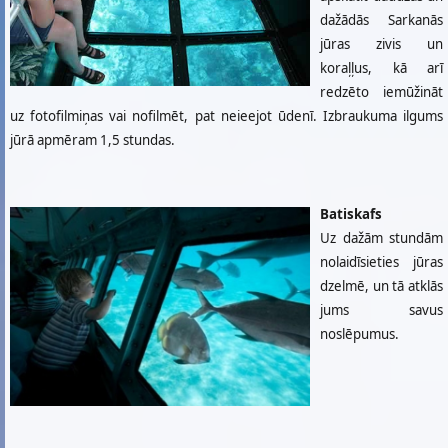
dažādās Sarkanās
jūras zivis un
koraļļus, kā arī
redzēto iemūžināt
uz fotofilmiņas vai nofilmēt, pat neieejot ūdenī. Izbraukuma ilgums
jūrā apmēram 1,5 stundas.
Batiskafs
Uz dažām stundām
nolaidīsieties jūras
dzelmē, un tā atklās
jums savus
noslēpumus.