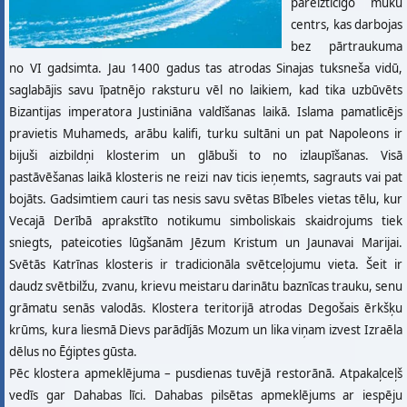
pareizticīgo mūku
centrs, kas darbojas
bez pārtraukuma
no VI gadsimta. Jau 1400 gadus tas atrodas Sinajas tuksneša vidū,
saglabājis savu īpatnējo raksturu vēl no laikiem, kad tika uzbūvēts
Bizantijas imperatora Justiniāna valdīšanas laikā. Islama pamatlicējs
pravietis Muhameds, arābu kalifi, turku sultāni un pat Napoleons ir
bijuši aizbildņi klosterim un glābuši to no izlaupīšanas. Visā
pastāvēšanas laikā klosteris ne reizi nav ticis ieņemts, sagrauts vai pat
bojāts. Gadsimtiem cauri tas nesis savu svētas Bībeles vietas tēlu, kur
Vecajā Derībā aprakstīto notikumu simboliskais skaidrojums tiek
sniegts, pateicoties lūgšanām Jēzum Kristum un Jaunavai Marijai.
Svētās Katrīnas klosteris ir tradicionāla svētceļojumu vieta. Šeit ir
daudz svētbilžu, zvanu, krievu meistaru darinātu baznīcas trauku, senu
grāmatu senās valodās. Klostera teritorijā atrodas Degošais ērkšķu
krūms, kura liesmā Dievs parādījās Mozum un lika viņam izvest Izraēla
dēlus no Ēģiptes gūsta.
Pēc klostera apmeklējuma – pusdienas tuvējā restorānā. Atpakaļceļš
vedīs gar Dahabas līci. Dahabas pilsētas apmeklējums ar iespēju