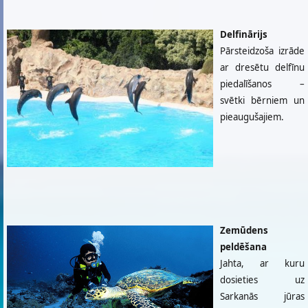
Delfinārijs
Pārsteidzoša izrāde
ar dresētu delfīnu
piedalīšanos –
svētki bērniem un
pieaugušajiem.
Zemūdens
peldēšana
Jahta, ar kuru
dosieties uz
Sarkanās jūras