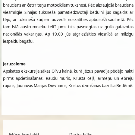
brauciens ar četrriteņu motocikliem tuksnesī. Pēc aizraujošā brauciena
viesmīlīgie Sinajas tuksneša pamatiedzīvotāji beduīni jūs sagaidīs ar
tēju, ar tuksneša kuģiem aizvedīs noskatīties apburošā saulrietā. Pēc
tam īstā austrumnieku teltī jums tiks pasniegtas uz grilla gatavotas
nacionālās vakariņas. Ap 19.00 jūs atgriezīsities viesnīcā ar milzīgu
iespaidu bagāžu.
Jeruzaleme
Apskates ekskursija sākas Olīvu kalnā, kurā Jēzus pavadīja pēdējo nakti
pirms apcietināšanas. Raudu mūris, Krusta ceļš, armēņu un ebreju
rajons, Jaunavas Marijas Dievnams, Kristus dzimšanas baznīca Betlēmē.