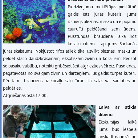
Piedzīvojumu meklētājus piestātnē
gaidīs īsts jūras kuteris. Jums
izsniegs pleznas, masku un elpojamo
caurulīti peldēšanai zem ūdens.
Pusstundas brauciena laikā līdz
koraļļu rifiem - ap jums Sarkanās
jūras skaistums! Nokļūstot rifos atliek tikai uzvilkt pleznas, masku un
peldēt starp daudzkrāsainām, eksotiskām zivīm un koraļļiem. Redzot
šo pasaku valstību, noteikti gribēsiet šeit atgriezties vēlreiz. Pusdienas,
pagatavotas no svaigām zivīm un dārzeņiem, jūs gaidīs turpat kuterī.
Pēc tam - brauciens uz koraļļu salu Tiran. Uz salas var sauļoties un
peldēties.
Atgriešanās ostā 17.00.
Laiva ar stikla
dibenu
Ekskursijas laikā
jums būs iespēja
apskatīt daudzās un