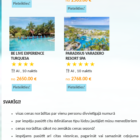
2563.00 €
no
BE LIVE EXPERIENCE
PARADISUS VARADERO
TURQUESA
RESORT SPA
AI , 10 naktis
AI , 10 naktis
2650.00 €
2768.00 €
no
no
SVARĪGI!
visas cenas norādītas par vienu personu divvietīgajā numurā
par iespēju pasūtīt citu ēdināšanas tipu lūdzu jautājiet mūsu menedžeriem
cenas norādītas sākot no zemākās cenas sezonā!
iespējams pasūtīt arī citas viesnīcas, pagarināt vai samazināt ceļojuma