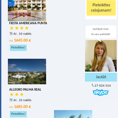
FIESTA AMERICANA PUNTA
Jautājiet man.
AI , 10 naktis
Es varu palīdzēt!
1645.00 €
no
27 024 554
ALLEGRO PALMA REAL
AI , 10 naktis
1685.00 €
no