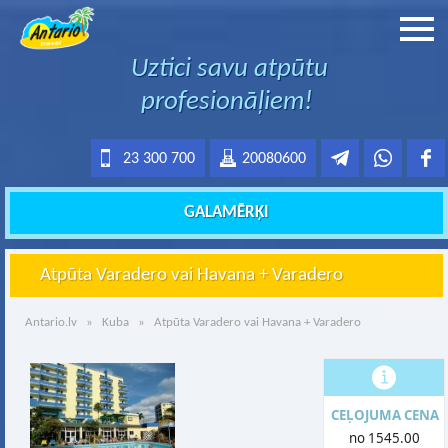
Uztici savu atpūtu
profesionāļiem!
23 300 700
20080600
GALAMĒRĶI
Atpūta Varadero vai Havana + Varadero
Antario.lv
»
Kuba
» Atpūta Varadero vai Havana + Varadero
CEĻOJUMA CENA
no 1545.00