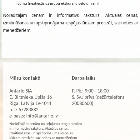
ilgumu (neatiecās uz grupu ekskursiju ceļojumiem)
Norādītajām cenām ir informatīvs raksturs. Aktuālas cenas,
izmitināšanas un apstiprinājuma iespējas lūdzam precizēt, sazinoties ar
menedžeriem.
Mūsu kontakti
Darba laiks
Antario SIA
P.-Pk.: 9:00 - 18:00
E. Birznieka Upīša 16
S, Sv.: brīvs (dežūrtelefons
Rīga, Latvija LV-1011
20080600)
tel.: 67283882
e-pasts:
info@antario.lv
Norādītajām cenām un ceļojumu programmām
ir informatīvs raksturs. Aktuālas cenas,
izmitināšanas un apstiprinājuma iespējas
lūdzam precizēt, sazinoties ar menedžeriem.