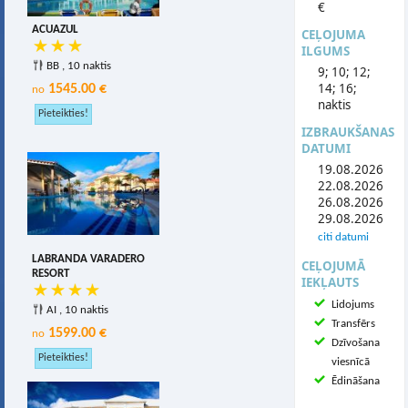
€
ACUAZUL
CEĻOJUMA
ILGUMS
BB , 10 naktis
9; 10; 12;
14; 16;
1545.00 €
no
naktis
IZBRAUKŠANAS
DATUMI
19.08.2026
22.08.2026
26.08.2026
29.08.2026
citi datumi
LABRANDA VARADERO
CEĻOJUMĀ
RESORT
IEKĻAUTS
Lidojums
AI , 10 naktis
Transfērs
1599.00 €
no
Dzīvošana
viesnīcā
Ēdināšana