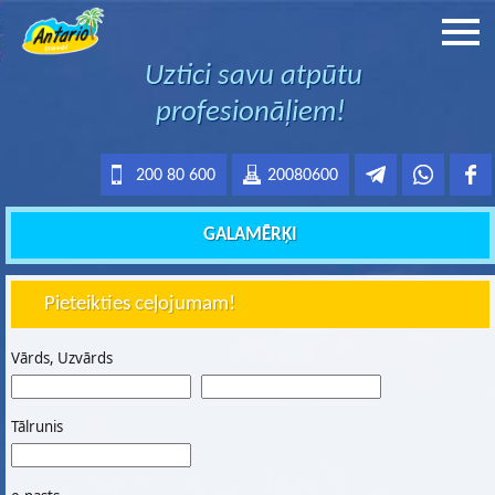
Uztici savu atpūtu
profesionāļiem!
200 80 600
20080600
GALAMĒRĶI
Pieteikties ceļojumam!
Vārds, Uzvārds
Tālrunis