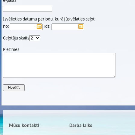
e-pasts
Izvēlieties datumu periodu, kurā Jūs vēlaties ceļot
no:
līdz:
Ceļotāju skaits
Piezīmes
Mūsu kontakti
Darba laiks