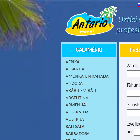
Uztici
profes
GALAMĒRĶI
Piet
ĀFRIKA
Vārds,
ALBĀNIJA
AMERIKA UN KANĀDA
ANDORA
Tālruni
ARĀBU EMIRĀTI
ARGENTĪNA
e-past
ARMĒNIJA
AUSTRĀLIJA
AUSTRIJA
Izvēlie
BALI SALA
no:
BARBADOSA