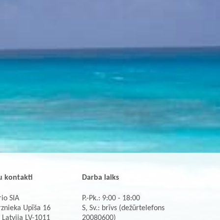
 kontakti
Darba laiks
io SIA
P.-Pk.: 9:00 - 18:00
rznieka Upīša 16
S, Sv.: brīvs (dežūrtelefons
 Latvija LV-1011
20080600)