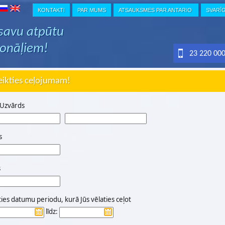
KONTAKTI
PAR MUMS
ATSAUKSMES PAR ANTARIO
SVARĪ
 savu atpūtu
ionāļiem!
23 220 00
eikties ceļojumam!
 Uzvārds
s
s
ties datumu periodu, kurā Jūs vēlaties ceļot
līdz: