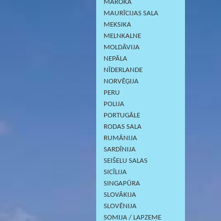
MAROKA
MAURĪCIJAS SALA
MEKSIKA
MELNKALNE
MOLDĀVIJA
NEPĀLA
NĪDERLANDE
NORVĒĢIJA
PERU
POLIJA
PORTUGĀLE
RODAS SALA
RUMĀNIJA
SARDĪNIJА
SEIŠELU SALAS
SICĪLIJA
SINGAPŪRA
SLOVĀKIJA
SLOVĒNIJA
SOMIJA / LAPZEME