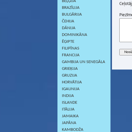
BEĻĢIJA
Ceļotāj
BRAZĪLIJA
Piezīm
BULGĀRIJA
ČEHIJA
DĀNIJA
DOMINIKĀNA
ĒĢIPTE
FILIPĪNAS
FRANCIJA
GAMBIJA UN SENEGĀLA
GRIEĶIJA
GRUZIJA
HORVĀTIJA
IGAUNIJA
INDIJA
ISLANDE
ITĀLIJA
JAMAIKA
JAPĀNA
KAMBODŽA