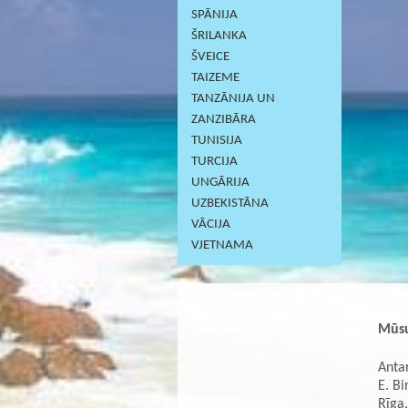
SPĀNIJA
ŠRILANKA
ŠVEICE
TAIZEME
TANZĀNIJA UN
ZANZIBĀRA
TUNISIJA
TURCIJA
UNGĀRIJA
UZBEKISTĀNA
VĀCIJA
VJETNAMA
Mūsu
Antar
E. Bi
Rīga,