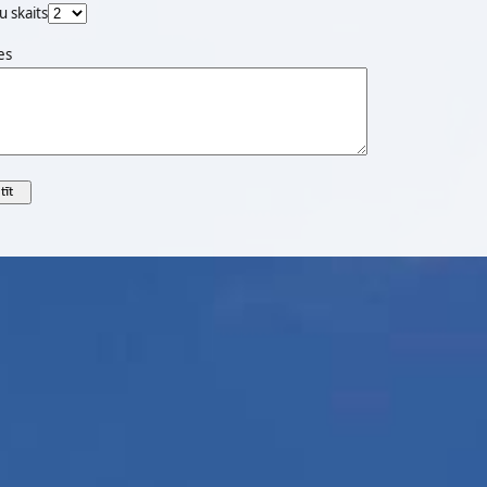
u skaits
es