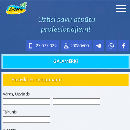
Uztici savu atpūtu
profesionāļiem!
27 077 039
20080600
GALAMĒRĶI
Pieteikties ceļojumam!
Vārds, Uzvārds
Tālrunis