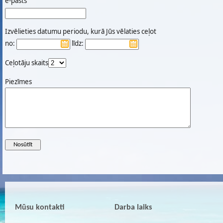
e-pasts
Izvēlieties datumu periodu, kurā Jūs vēlaties ceļot
no:
līdz:
Ceļotāju skaits
Piezīmes
Mūsu kontakti
Darba laiks