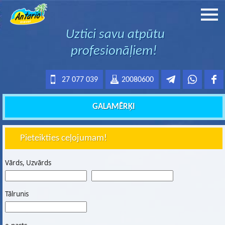
Uztici savu atpūtu
profesionāļiem!
27 077 039
20080600
GALAMĒRĶI
Pieteikties ceļojumam!
Vārds, Uzvārds
Tālrunis