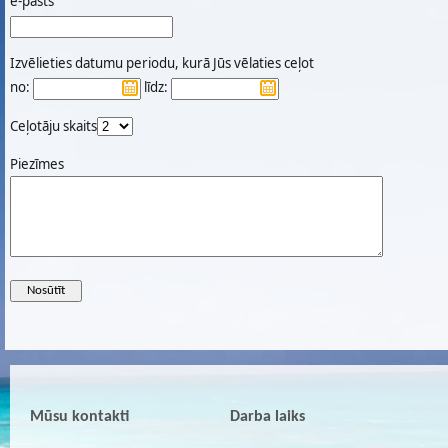
e-pasts
Izvēlieties datumu periodu, kurā Jūs vēlaties ceļot
no:
līdz:
Ceļotāju skaits
Piezīmes
Mūsu kontakti
Darba laiks