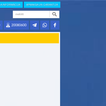
GA INFORMĀCIJA
APMAKSA UN GARANTIJA
0
20080600