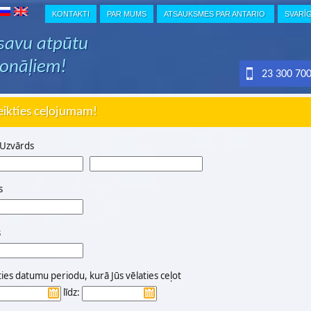
KONTAKTI
PAR MUMS
ATSAUKSMES PAR ANTARIO
SVARĪ
 savu atpūtu
ionāļiem!
23 300 70
eikties ceļojumam!
 Uzvārds
s
s
ties datumu periodu, kurā Jūs vēlaties ceļot
līdz: