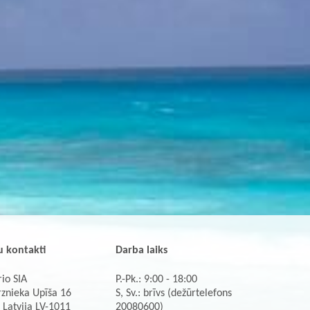
 kontakti
Darba laiks
io SIA
P.-Pk.: 9:00 - 18:00
rznieka Upīša 16
S, Sv.: brīvs (dežūrtelefons
 Latvija LV-1011
20080600)