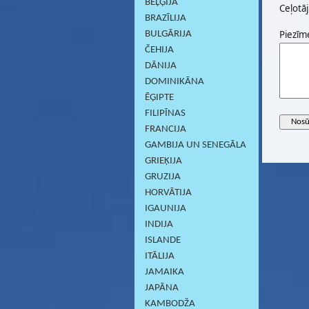
BEĻĢIJA
Ceļotāj
BRAZĪLIJA
Piezīm
BULGĀRIJA
ČEHIJA
DĀNIJA
DOMINIKĀNA
ĒĢIPTE
FILIPĪNAS
FRANCIJA
GAMBIJA UN SENEGĀLA
GRIEĶIJA
GRUZIJA
HORVĀTIJA
IGAUNIJA
INDIJA
ISLANDE
ITĀLIJA
JAMAIKA
JAPĀNA
KAMBODŽA