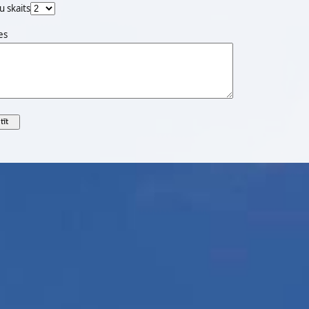
u skaits
es