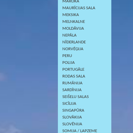
MAROKA
MAURĪCIJAS SALA
MEKSIKA
MELNKALNE
MOLDĀVIJA
NEPĀLA
NĪDERLANDE
NORVĒĢIJA
PERU
POLIJA
PORTUGĀLE
RODAS SALA
RUMĀNIJA
SARDĪNIJА
SEIŠELU SALAS
SICĪLIJA
SINGAPŪRA
SLOVĀKIJA
SLOVĒNIJA
SOMIJA / LAPZEME