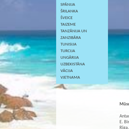
SPĀNIJA
ŠRILANKA
ŠVEICE
TAIZEME
TANZĀNIJA UN
ZANZIBĀRA
TUNISIJA
TURCIJA
UNGĀRIJA
UZBEKISTĀNA
VĀCIJA
VJETNAMA
Mūsu
Antar
E. Bi
Rīga,