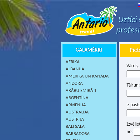
Uztici
profes
GALAMĒRĶI
Piet
ĀFRIKA
Vārds,
ALBĀNIJA
AMERIKA UN KANĀDA
ANDORA
Tālruni
ARĀBU EMIRĀTI
ARGENTĪNA
e-past
ARMĒNIJA
AUSTRĀLIJA
AUSTRIJA
Izvēlie
BALI SALA
no:
BARBADOSA