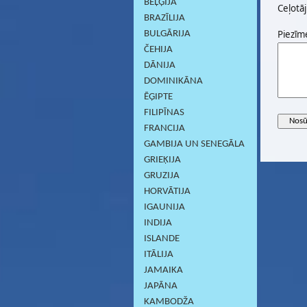
BEĻĢIJA
Ceļotāj
BRAZĪLIJA
Piezīm
BULGĀRIJA
ČEHIJA
DĀNIJA
DOMINIKĀNA
ĒĢIPTE
FILIPĪNAS
FRANCIJA
GAMBIJA UN SENEGĀLA
GRIEĶIJA
GRUZIJA
HORVĀTIJA
IGAUNIJA
INDIJA
ISLANDE
ITĀLIJA
JAMAIKA
JAPĀNA
KAMBODŽA