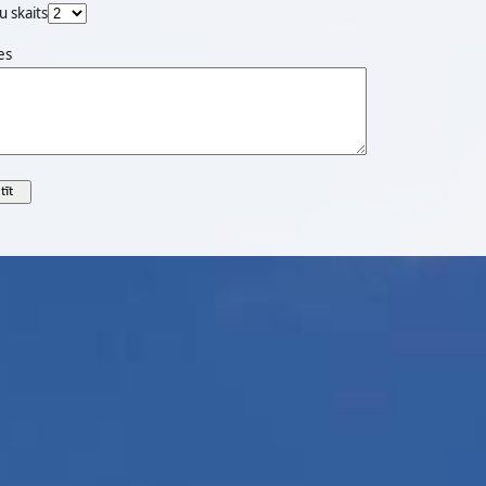
u skaits
es