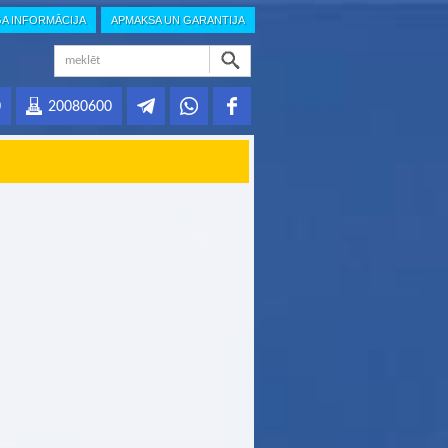
GA INFORMĀCIJA
APMAKSA UN GARANTIJA
0
20080600