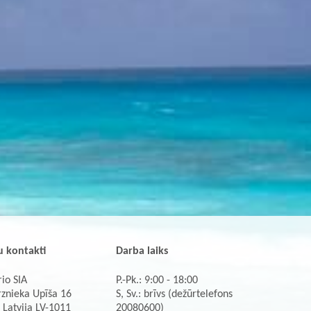
 kontakti
Darba laiks
io SIA
P.-Pk.: 9:00 - 18:00
rznieka Upīša 16
S, Sv.: brīvs (dežūrtelefons
 Latvija LV-1011
20080600)