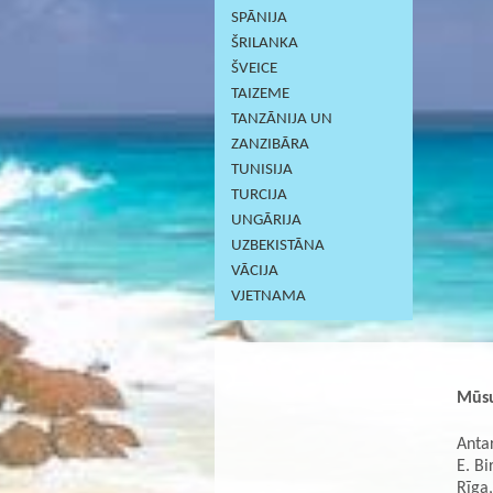
SPĀNIJA
ŠRILANKA
ŠVEICE
TAIZEME
TANZĀNIJA UN
ZANZIBĀRA
TUNISIJA
TURCIJA
UNGĀRIJA
UZBEKISTĀNA
VĀCIJA
VJETNAMA
Mūsu
Antar
E. Bi
Rīga,