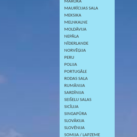
MAROKA
MAURĪCIJAS SALA
MEKSIKA
MELNKALNE
MOLDĀVIJA
NEPĀLA
NĪDERLANDE
NORVĒĢIJA
PERU
POLIJA
PORTUGĀLE
RODAS SALA
RUMĀNIJA
SARDĪNIJА
SEIŠELU SALAS
SICĪLIJA
SINGAPŪRA
SLOVĀKIJA
SLOVĒNIJA
SOMIJA / LAPZEME