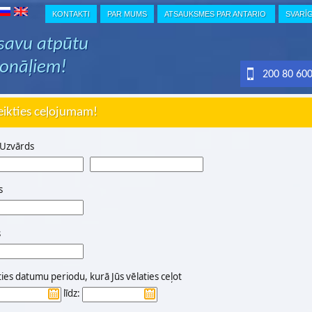
KONTAKTI
PAR MUMS
ATSAUKSMES PAR ANTARIO
SVARĪ
 savu atpūtu
ionāļiem!
200 80 60
eikties ceļojumam!
 Uzvārds
s
s
ties datumu periodu, kurā Jūs vēlaties ceļot
līdz: