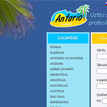
Uztici
profes
GALAMĒRĶI
Piet
ĀFRIKA
Vārds,
ALBĀNIJA
AMERIKA UN KANĀDA
ANDORA
Tālruni
ARĀBU EMIRĀTI
ARGENTĪNA
e-past
ARMĒNIJA
AUSTRĀLIJA
AUSTRIJA
Izvēlie
BALI SALA
no:
BARBADOSA