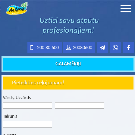
Uztici savu atpūtu
profesionāļiem!
200 80 600
20080600
GALAMĒRĶI
Pieteikties ceļojumam!
Vārds, Uzvārds
Tālrunis