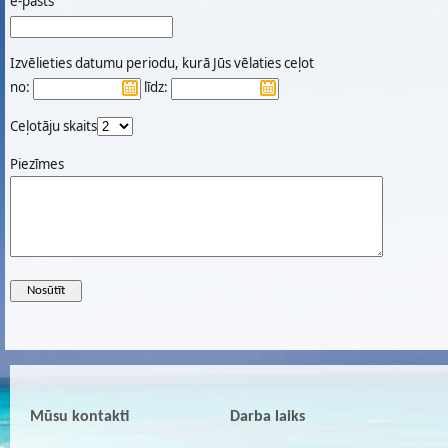
e-pasts
Izvēlieties datumu periodu, kurā Jūs vēlaties ceļot
no:
līdz:
Ceļotāju skaits
Piezīmes
Mūsu kontakti
Darba laiks