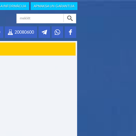
GA INFORMĀCIJA
APMAKSA UN GARANTIJA
0
20080600