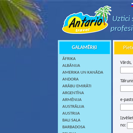
Uztici
profes
GALAMĒRĶI
Piet
ĀFRIKA
Vārds,
ALBĀNIJA
AMERIKA UN KANĀDA
ANDORA
Tālruni
ARĀBU EMIRĀTI
ARGENTĪNA
e-past
ARMĒNIJA
AUSTRĀLIJA
AUSTRIJA
Izvēlie
BALI SALA
no:
BARBADOSA