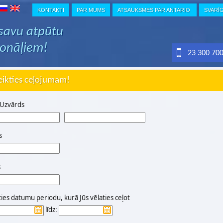
KONTAKTI
PAR MUMS
ATSAUKSMES PAR ANTARIO
SVARĪ
 savu atpūtu
ionāļiem!
23 300 70
eikties ceļojumam!
 Uzvārds
s
s
ties datumu periodu, kurā Jūs vēlaties ceļot
līdz: