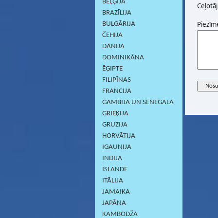
BEĻĢIJA
Ceļotāj
BRAZĪLIJA
Piezīm
BULGĀRIJA
ČEHIJA
DĀNIJA
DOMINIKĀNA
ĒĢIPTE
FILIPĪNAS
FRANCIJA
GAMBIJA UN SENEGĀLA
GRIEĶIJA
GRUZIJA
HORVĀTIJA
IGAUNIJA
INDIJA
ISLANDE
ITĀLIJA
JAMAIKA
JAPĀNA
KAMBODŽA