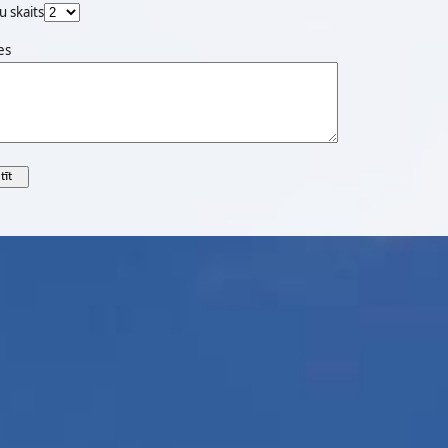
u skaits
es