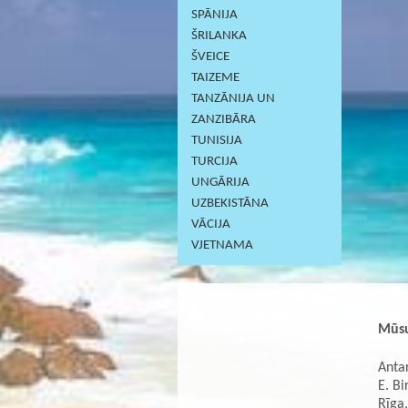
SPĀNIJA
ŠRILANKA
ŠVEICE
TAIZEME
TANZĀNIJA UN
ZANZIBĀRA
TUNISIJA
TURCIJA
UNGĀRIJA
UZBEKISTĀNA
VĀCIJA
VJETNAMA
Mūsu
Antar
E. Bi
Rīga,