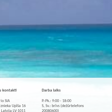
 kontakti
Darba laiks
io SIA
P.-Pk.: 9:00 - 18:00
rznieka Upīša 16
S, Sv.: brīvs (dežūrtelefons
 Latvija LV-1011
20080600)