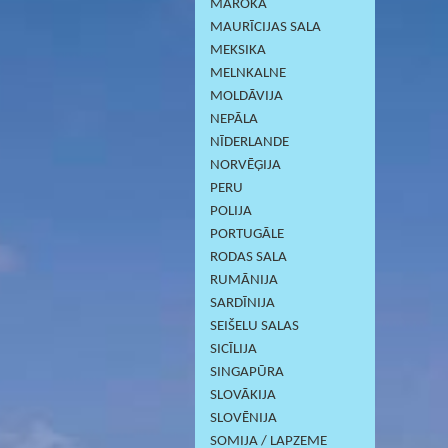
MAROKA
MAURĪCIJAS SALA
MEKSIKA
MELNKALNE
MOLDĀVIJA
NEPĀLA
NĪDERLANDE
NORVĒĢIJA
PERU
POLIJA
PORTUGĀLE
RODAS SALA
RUMĀNIJA
SARDĪNIJА
SEIŠELU SALAS
SICĪLIJA
SINGAPŪRA
SLOVĀKIJA
SLOVĒNIJA
SOMIJA / LAPZEME