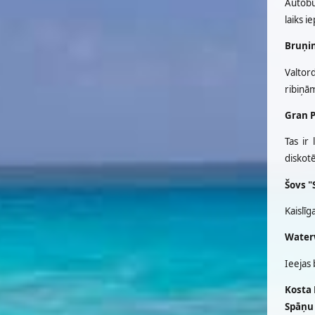
Autobus
laiks i
Bruņin
Valtord
ribiņām
Gran P
Tas ir
diskotē
Šovs "
Kaislīg
Waterw
Ieejas 
Kosta
Spāņu 