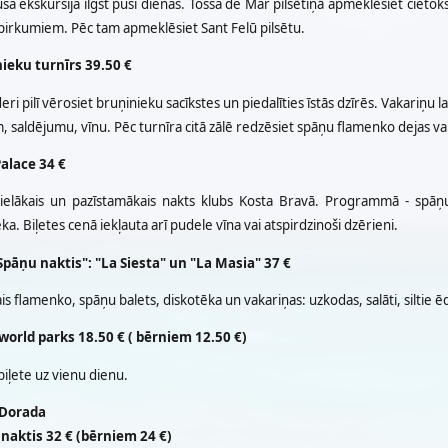
a ekskursija ilgst pusi dienas. Tossa de Mar pilsētiņā apmeklēsiet cietoksn
epirkumiem. Pēc tam apmeklēsiet Sant Felū pilsētu.
ieku turnīrs 39.50 €
eri pilī vērosiet bruņinieku sacīkstes un piedalīties īstās dzīrēs. Vakariņu la
, saldējumu, vīnu. Pēc turnīra citā zālē redzēsiet spāņu flamenko dejas va
alace 34 €
 lielākais un pazīstamākais nakts klubs Kosta Bravā. Programmā - spāņ
ka. Biļetes cenā iekļauta arī pudele vīna vai atspirdzinoši dzērieni.
Spāņu naktis": "La Siesta" un "La Masia" 37 €
ais flamenko, spāņu balets, diskotēka un vakariņas: uzkodas, salāti, siltie ē
orld parks 18.50 € ( bērniem 12.50 €)
biļete uz vienu dienu.
 Dorada
naktis 32 € (bērniem 24 €)