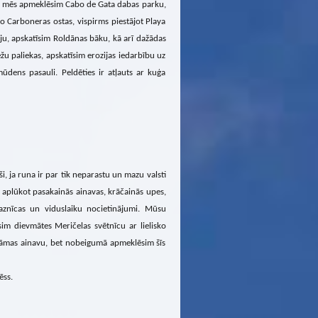
kā mēs apmeklēsim Cabo de Gata dabas parku,
o Carboneras ostas, vispirms piestājot Playa
iju, apskatīsim Roldānas bāku, kā arī dažādas
žu paliekas, apskatīsim erozijas iedarbību uz
mūdens pasauli. Peldēties ir atļauts ar kuģa
ši, ja runa ir par tik neparastu un mazu valsti
 aplūkot pasakainās ainavas, krāčainās upes,
aznīcas un viduslaiku nocietinājumi. Mūsu
sim dievmātes Meričelas svētnīcu ar lielisko
rāmas ainavu, bet nobeigumā apmeklēsim šīs
ēss.