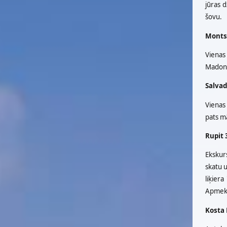
jūras 
šovu.
Montse
Vienas 
Madonn
Salvad
Vienas 
pats mā
Rupit 
Ekskur
skatu u
liķiera
Apmeklē
Kosta 