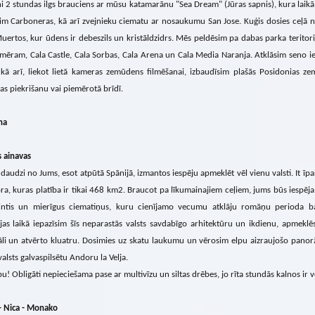
i 2 stundas ilgs brauciens ar mūsu katamarānu "Sea Dream" (Jūras sapnis), kura lai
im Carboneras, kā arī zvejnieku ciematu ar nosaukumu San Jose. Kuģis dosies ceļā n
uertos, kur ūdens ir debeszils un kristāldzidrs. Mēs peldēsim pa dabas parka teritor
emēram, Cala Castle, Cala Sorbas, Cala Arena un Cala Media Naranja. Atklāsim seno ie
 kā arī, liekot lietā kameras zemūdens filmēšanai, izbaudīsim plašās Posidonias ze
s piekrišanu vai piemērotā brīdī.
na
 ainavas
 daudzi no Jums, esot atpūtā Spānijā, izmantos iespēju apmeklēt vēl vienu valsti. It īpa
a, kuras platība ir tikai 468 km2. Braucot pa līkumainajiem ceļiem, jums būs iespēja
lintis un mierīgus ciematiņus, kuru cienījamo vecumu atklāju romāņu perioda b
jas laikā iepazīsim šīs neparastās valsts savdabīgo arhitektūru un ikdienu, apmeklē
āli un atvērto kluatru. Dosimies uz skatu laukumu un vērosim elpu aizraujošo pano
lsts galvaspilsētu Andoru la Velja.
! Obligāti nepieciešama pase ar multivīzu un siltas drēbes, jo rīta stundās kalnos ir v
- Nica - Monako