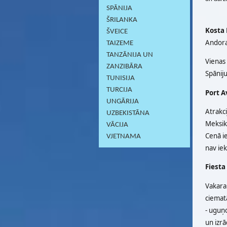
SPĀNIJA
ŠRILANKA
Kosta
ŠVEICE
Andora
TAIZEME
TANZĀNIJA UN
Vienas 
ZANZIBĀRA
Spānij
TUNISIJA
TURCIJA
Port A
UNGĀRIJA
Atrakc
UZBEKISTĀNA
Meksik
VĀCIJA
Cenā ie
VJETNAMA
nav iek
Fiesta
Vakara 
ciematā
- uguņo
un izrā