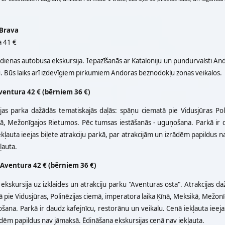
 Brava
 41 €
dienas autobusa ekskursija. Iepazīšanās ar Kataloniju un pundurvalsti An
u. Būs laiks arī izdevīgiem pirkumiem Andoras beznodokļu zonas veikalos.
ventura 42 € (bērniem 36 €)
ijas parka dažādās tematiskajās daļās: spāņu ciematā pie Vidusjūras Pol
ā, Mežonīgajos Rietumos. Pēc tumsas iestāšanās - uguņošana. Parkā ir d
kļauta ieejas biļete atrakciju parkā, par atrakcijām un izrādēm papildus 
ļauta.
 Aventura 42 € (bērniem 36 €)
ekskursija uz izklaides un atrakciju parku "Aventuras osta". Atrakcijas 
 pie Vidusjūras, Polinēzijas ciemā, imperatora laika Ķīnā, Meksikā, Mežo
šana. Parkā ir daudz kafejnīcu, restorānu un veikalu. Cenā iekļauta ieejas
dēm papildus nav jāmaksā. Ēdināšana ekskursijas cenā nav iekļauta.