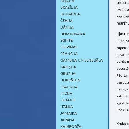
BEĻĢIJA
pirāti 
BRAZĪLIJA
izveido
BULGĀRIJA
kas da
ČEHIJA
maršru
DĀNIJA
DOMINIKĀNA
Eļļas rū
ĒĢIPTE
Rūpnīca
FILIPĪNAS
rūpnīcu
FRANCIJA
olīvas. 
GAMBIJA UN SENEGĀLA
beigās n
GRIEĶIJA
degustāc
GRUZIJA
Pēc tam
HORVĀTIJA
uzglabā
IGAUNIJA
desas, c
INDIJA
katriem 
ISLANDE
agrāk ti
ITĀLIJA
Pēc eksk
JAMAIKA
JAPĀNA
Kruīzs 
KAMBODŽA