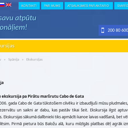
KONTAKTI
PAR MUMS
ATSAUKSMES PAR ANTARIO
SVARĪ
 savu atpūtu
ionāļiem!
200 80 60
ursijas
v
»
Spānija
» Ekskursijas
ja
 ekskursija pa Pirātu maršrutu Cabo de Gata
06. gada Cabo de Gata tūkstošiem cilvēku ir izbaudījuši mūsu pludmales, 
ezervātu un saikni ar dabu, kas pastāv tikai šeit. Ekskursija ilgst aptuv
. Ekskursijas sākumā dalībnieki tiks apmācīti kanoe laivas vadīšanā, bet v
lēsim. Pirmā pietura būs Baložu alā, kuru milzīgās platības dēļ agrāk iz