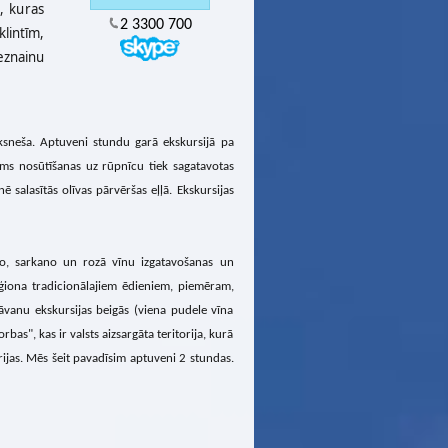
s, kuras
2 3300 700
klintīm,
eznainu
ksneša. Aptuveni stundu garā ekskursijā pa
rms nosūtīšanas uz rūpnīcu tiek sagatavotas
 salasītās olīvas pārvēršas eļļā. Ekskursijas
o, sarkano un rozā vīnu izgatavošanas un
ģiona tradicionālajiem ēdieniem, piemēram,
dāvanu ekskursijas beigās (viena pudele vīna
as", kas ir valsts aizsargāta teritorija, kurā
erijas. Mēs šeit pavadīsim aptuveni 2 stundas.