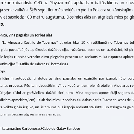
un kontrabandisti. Ceļā uz Playazo mēs apskatīsim baltās klintis un rifu
ja senie vulkāni. Šķērsojot līci, mēs nokļūsim pie La Polacra vulkāniskajām 
žviet sasniedz 100 metru augstumu. Dosimies alās un atgriezīsimies pa gl
tu.
pnīca, vīna pagrabs un sorbas alas
 “La Almazara Castillo de Tabernas” atrodas tikai 10 km attālumā no Tabernas tu
 gida pavadībā jūs aplūkosiet dažādus eļļas ražošanas posmus un uzzināsiet, kā pi
Pie ieejas rūpnīcā vērosim olīvu piegādes procesu un apskatīsim, kā rūpnīcas apkārtnē
otiks eļļas "Castillo de Tabernas" bezmaksas
ija.
 kāpsim autobusā, lai dotos uz vīnu pagrabu un uzzinātu par izsmalcināto balt
šanas procesu. Pēc tam degustēsim vīnus kopā ar tiem piemērotajiem Alpujaras re
ūkgaļas cīsiņi ar garšvielām, dažādi sieri, utml. Vīna pagraba apmeklētāji saņems 
diviem apmeklētājiem). Tālāk dosimies uz Sorbas alu dabas parkā "Karst en Yesos de Sorb
ka veikta ģipša ieguve, un šeit mums būs iespēja apskatīt stalaktītu un stalagmītu gal
ursijas beigām atgriezīsimies viesnīcās.
ar katamarānu Carboneras+Cabo de Gata+ San Jose