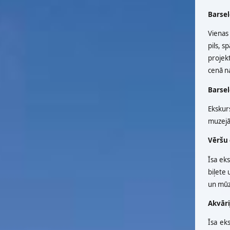
Barsel
Vienas 
pils, s
projekt
cenā na
Barsel
Ekskurs
muzejā.
Vēršu 
Īsa eks
biļete 
un mūz
Akvāri
Īsa eks