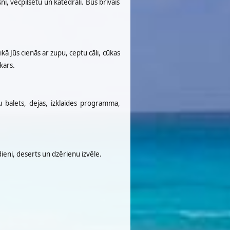
i, vecpilsētu un katedrāli. Būs brīvais
ikā Jūs cienās ar zupu, ceptu cāli, cūkas
kars.
u balets, dejas, izklaides programma,
dieni, deserts un dzērienu izvēle.