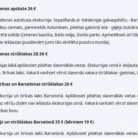
onas apskate 26 €
dienas autobusa ekskursija. Iepazīšanās ar Katalonijas galvaspilsētu - B
pāņu ciemats, piemineklis Kolumbam, pilsētas galvenā iela - gājēju bulvār
ētā svētās Ģimenes baznīca, Batlo māja, Gvelio parks. Apmeklēsiet arī Ol
v iekļautas (pusdienām Jums tiks atvēlēta pusotra stunda).
onas strūklakas 28.50 €
ijas laikā aplūkosiet pilsētas slavenākās vietas. Ekskursijas cenā ir iekļaut
 Brīvais laiks. Vakarā varēsiet vērot slavenās vakara strūklakas- gaismas
cīņas un Barselonas strūklakas 26 €
kursija un brīvais laiks Barselonā. Aplūkosiet pilsētas slavenākās vietas
uz vēršu cīņām nav iekļauta ekskursijas cenā. Vakarā varēsiet vērot slav
ikas šovu.
js un strūklakas Barselonā 35 € (bērniem 19 €)
kursija un brīvais laiks Barselonā. Aplūkosiet pilsētas slavenākās vieta