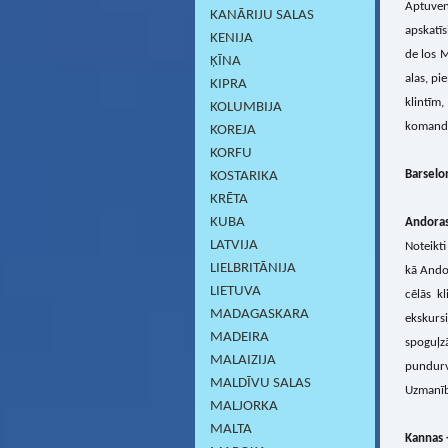
Aptuven
KANĀRIJU SALAS
apskatīs
KENIJA
de los M
ĶĪNA
alas, pi
KIPRA
klintīm,
KOLUMBIJA
komanda
KOREJA
KORFU
Barselo
KOSTARIKA
KRĒTA
KUBA
Andoras
LATVIJA
Noteikti
LIELBRITĀNIJA
kā Andor
LIETUVA
cēlās k
MADAGASKARA
ekskursi
MADEIRA
spoguļz
MALAIZIJA
pundurva
MALDĪVU SALAS
Uzmanību
MALJORKA
MALTA
Kannas 