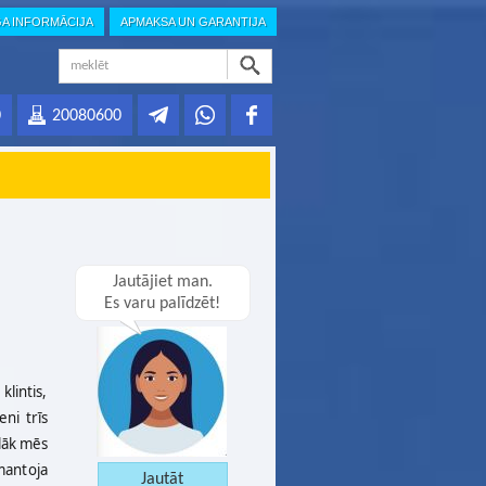
GA INFORMĀCIJA
APMAKSA UN GARANTIJA
0
20080600
Jautājiet man.
Es varu palīdzēt!
klintis,
eni trīs
ēlāk mēs
mantoja