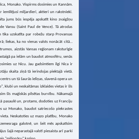
 Nica, Monako. Vispirms dosimies un Kannām.
 iemīlējusi miljardieri, aktieri un rakstnieki.
falta jums būs iespēja apskatīt kino zvaigžņu
de Vansu (Saint Paul de Vence). Tā atrodas
 tika uzskatīta par robežu starp Provansas
; liekas, ka no vienas valsts nonācāt citā...
strumos, aizstās Vansas reģionam raksturīgie
 pastaigā pa ielām un baudot atmosfēru, senās
simies uz Nicu. Jau gadsimtiem ilgi Nica ir
otāju skaita ziņā tā ierindojas piektajā vietā.
 centrs un tā šaurās ieliņas, slavenā opera un
 klubi un neskaitāmas izklaides vietas ir šīs
sim šīs maģiskās pilsētas burvību. Nākamajā
sā pasaulē un, protams, dodoties uz Franciju
ies uz Monako, baudot satriecošo piekrastes
rvieta. Neskatoties uz mazo platību, Monako
 zemesraga galotnē, un šeit mēs apskatīsim
jus šajā neparastajā valstī piesaista arī parki
ais "miljonāru" kazino.