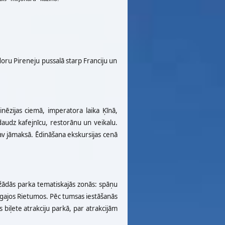
doru Pireneju pussalā starp Franciju un
inēzijas ciemā, imperatora laika Ķīnā,
audz kafejnīcu, restorānu un veikalu.
nav jāmaksā. Ēdināšana ekskursijas cenā
dažādās parka tematiskajās zonās: spāņu
nīgajos Rietumos. Pēc tumsas iestāšanās
 biļete atrakciju parkā, par atrakcijām