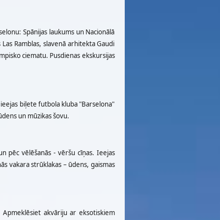
arselonu: Spānijas laukums un Nacionālā
is Las Ramblas, slavenā arhitekta Gaudi
impisko ciematu. Pusdienas ekskursijas
a ieejas biļete futbola kluba "Barselona"
, ūdens un mūzikas šovu.
 un pēc vēlēšanās - vēršu cīņas. Ieejas
enās vakara strūklakas – ūdens, gaismas
s. Apmeklēsiet akvāriju ar eksotiskiem