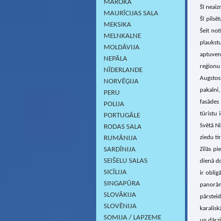
MAROKA
Šī neai
MAURĪCIJAS SALA
Šī pilsē
MEKSIKA
Šeit not
MELNKALNE
plaukst
MOLDĀVIJA
aptuven
NEPĀLA
reģionu 
NĪDERLANDE
Augstos 
NORVĒĢIJA
pakalni,
PERU
fasādes
POLIJA
tūristu 
PORTUGĀLE
Svētā Ni
RODAS SALA
ziedu ti
RUMĀNIJA
Zilās p
SARDĪNIJА
SEIŠELU SALAS
dienā do
SICĪLIJA
ir obli
SINGAPŪRA
panorām
SLOVĀKIJA
pārstei
SLOVĒNIJA
karalisk
SOMIJA / LAPZEME
un dārzi