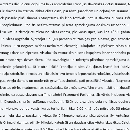
zmirstamā divu dienu ceļojuma laikā apmeklēsim Francijas slavenākās vietas: Kannas,
ta ir slavena kā starptautiskās elites oāze, paradīze gardēžiem un ceļotājiem. Kannas ir
iek pasaulē plaši zināmais Starptautiskais kino festivāls, bet uz slavenā bulvāra as
u nospiedumus. Pēc šīs neaizmirstamās pilsētas apmeklējuma dosimies uz Senpolu 
i 10 km uz ziemeļrietumiem no Nicas centra, pie Varas upes, kas līdz 1860. gadam
un Nicas apgabalu. Šķērsojot upi, jūs pamanīsiet izmaiņas gan ainavās, gan atmosfērā
kalnus, kuru nogāzēs mitinās neskaitāmi ciematiņi, lūkojoties uz piekrasti Nicas au
 vīnogu dārzi un cipreses. Vislabāk šo vēsturisko pilsētu iespējams iepazīt dodoties
 un nesteidzīgo dzīves ritmu. Pēc savdabīgās un mierīgās pilsētiņas apmeklējuma do
iecienīts galamērķis... Tā ir otra lielākā Francijas pilsēta Vidusjūras krastā, bet iedzīv
kolaja katedrāle, pirmais un lielākais krievu templis ārpus valsts robežām, vēsturiskais
rgus, Angļu dambis un modernās greznības simbols, pati prestižākā viesnīca "Negresco",
iekrastes pērles neatņemamas sastāvdaļas. Šeit mēs pavadīsim vienu nakti un izbaudī
simies uz pasaulslavenu parfīmu ražotni Fragonard Parfumer. Šis vārds ir slavens vi
gāti jāiepazīst smaržu radīšanas noslēpumi. Tālāk pa gleznaino ceļu no Nicas dosim
u. Monako pundurvalsts, kuras teritorija ir tikai 2,02 km2, būs mūsu pēdējā pietu
dz ar lielu skaitu pasakainu vietu. Senā Monako galvaspilsēta atrodas Sv. Antuāna
ās Grimaldi dzimtas pili, Sv. Nikolaja katedrāli un daudzas citas vēsturiskas ēkas. Ceļotā
 ar eksotiskiem augiem, unikālā Formula-1 trase, kas šķērso pilsētas ielas, un leģendār