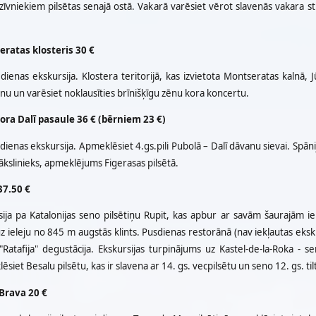
dzīvniekiem pilsētas senajā ostā. Vakarā varēsiet vērot slavenās vakara 
ratas klosteris 30 €
dienas ekskursija. Klostera teritorijā, kas izvietota Montseratas kalnā, 
u un varēsiet noklausīties brīnišķīgu zēnu kora koncertu.
ora Dalī pasaule 36 € (bērniem 23 €)
dienas ekskursija. Apmeklēsiet 4.gs.pili Pubolā – Dalī dāvanu sievai. Spāni
kslinieks, apmeklējums Figerasas pilsētā.
37.50 €
sija pa Katalonijas seno pilsētiņu Rupit, kas apbur ar savām šaurajām i
z ieleju no 845 m augstās klints. Pusdienas restorānā (nav iekļautas eks
 "Ratafija" degustācija. Ekskursijas turpinājums uz Kastel-de-la-Roka - s
siet Besalu pilsētu, kas ir slavena ar 14. gs. vecpilsētu un seno 12. gs. til
Brava 20 €