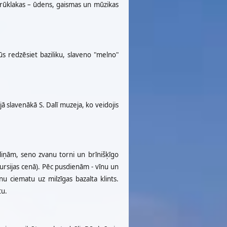
strūklakas – ūdens, gaismas un mūzikas
Jūs redzēsiet baziliku, slaveno "melno"
jā slavenākā S. Dalī muzeja, ko veidojis
eliņām, seno zvanu torni un brīnišķīgo
kursijas cenā). Pēc pusdienām - vīnu un
enu ciematu uz milzīgas bazalta klints.
tu.