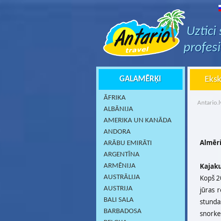
Uztici
profes
GALAMĒRĶI
Eksk
ĀFRIKA
Antario.l
ALBĀNIJA
AMERIKA UN KANĀDA
ANDORA
Almēri
ARĀBU EMIRĀTI
ARGENTĪNA
Kajaku
ARMĒNIJA
AUSTRĀLIJA
Kopš 20
AUSTRIJA
jūras r
BALI SALA
stundas
BARBADOSA
snorke