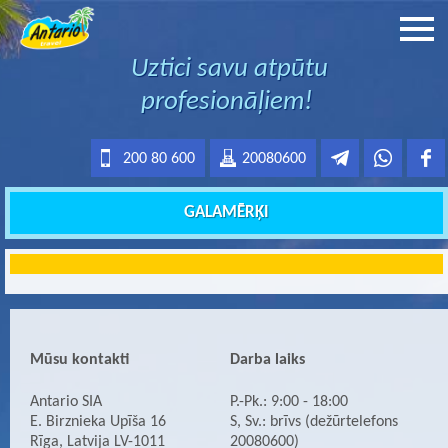
Uztici savu atpūtu
profesionāļiem!
200 80 600
20080600
GALAMĒRĶI
Mūsu kontakti
Darba laiks
Antario SIA
P.-Pk.: 9:00 - 18:00
E. Birznieka Upīša 16
S, Sv.: brīvs (dežūrtelefons
Rīga, Latvija LV-1011
20080600)