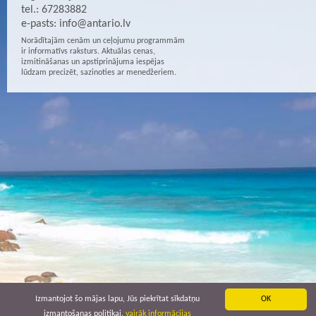
tel.: 67283882
e-pasts:
info@antario.lv
Norādītajām cenām un ceļojumu programmām
ir informatīvs raksturs. Aktuālas cenas,
izmitināšanas un apstiprinājuma iespējas
lūdzam precizēt, sazinoties ar menedžeriem.
Izmantojot šo mājas lapu, Jūs piekrītat sīkdatņu
OK
izmantošanas politikai.
vairāk informācijas