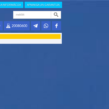
GA INFORMĀCIJA
APMAKSA UN GARANTIJA
0
20080600