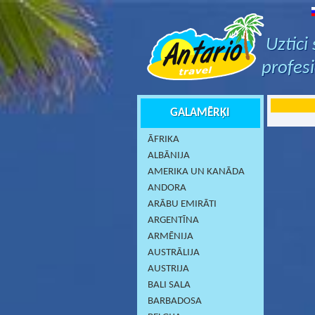
Uztici
profes
GALAMĒRĶI
ĀFRIKA
ALBĀNIJA
AMERIKA UN KANĀDA
ANDORA
ARĀBU EMIRĀTI
ARGENTĪNA
ARMĒNIJA
AUSTRĀLIJA
AUSTRIJA
BALI SALA
BARBADOSA