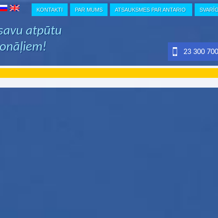
KONTAKTI
PAR MUMS
ATSAUKSMES PAR ANTARIO
SVARĪ
 savu atpūtu
ionāļiem!
23 300 70