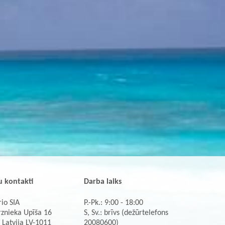
 kontakti
Darba laiks
io SIA
P.-Pk.: 9:00 - 18:00
rznieka Upīša 16
S, Sv.: brīvs (dežūrtelefons
 Latvija LV-1011
20080600)