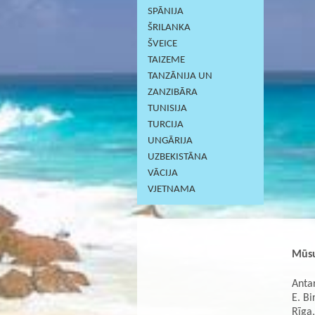
SPĀNIJA
ŠRILANKA
ŠVEICE
TAIZEME
TANZĀNIJA UN
ZANZIBĀRA
TUNISIJA
TURCIJA
UNGĀRIJA
UZBEKISTĀNA
VĀCIJA
VJETNAMA
Mūsu
Antar
E. Bi
Rīga,