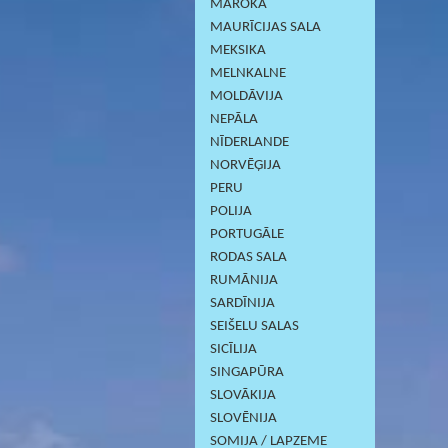
MAROKA
MAURĪCIJAS SALA
MEKSIKA
MELNKALNE
MOLDĀVIJA
NEPĀLA
NĪDERLANDE
NORVĒĢIJA
PERU
POLIJA
PORTUGĀLE
RODAS SALA
RUMĀNIJA
SARDĪNIJА
SEIŠELU SALAS
SICĪLIJA
SINGAPŪRA
SLOVĀKIJA
SLOVĒNIJA
SOMIJA / LAPZEME