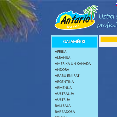
Uztici
profes
GALAMĒRĶI
ĀFRIKA
ALBĀNIJA
AMERIKA UN KANĀDA
ANDORA
ARĀBU EMIRĀTI
ARGENTĪNA
ARMĒNIJA
AUSTRĀLIJA
AUSTRIJA
BALI SALA
BARBADOSA