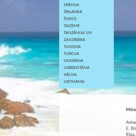
SPĀNIJA
ŠRILANKA
ŠVEICE
TAIZEME
TANZĀNIJA UN
ZANZIBĀRA
TUNISIJA
TURCIJA
UNGĀRIJA
UZBEKISTĀNA
VĀCIJA
VJETNAMA
Mūsu
Antar
E. Bi
Rīga,