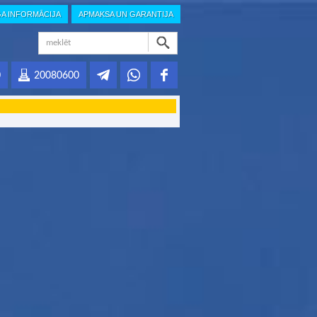
GA INFORMĀCIJA
APMAKSA UN GARANTIJA
0
20080600