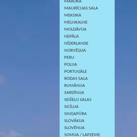
MAROKA
MAURĪCIJAS SALA
MEKSIKA
MELNKALNE
MOLDĀVIJA
NEPĀLA
NĪDERLANDE
NORVĒĢIJA
PERU
POLIJA
PORTUGĀLE
RODAS SALA
RUMĀNIJA
SARDĪNIJА
SEIŠELU SALAS
SICĪLIJA
SINGAPŪRA
SLOVĀKIJA
SLOVĒNIJA
SOMIJA / LAPZEME