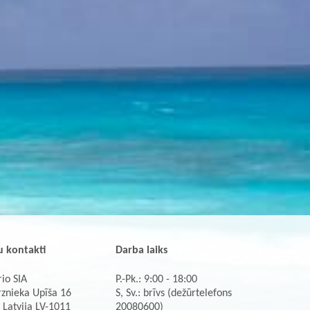
 kontakti
Darba laiks
io SIA
P.-Pk.: 9:00 - 18:00
rznieka Upīša 16
S, Sv.: brīvs (dežūrtelefons
 Latvija LV-1011
20080600)