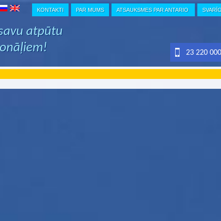
KONTAKTI
PAR MUMS
ATSAUKSMES PAR ANTARIO
SVARĪ
 savu atpūtu
ionāļiem!
23 220 00