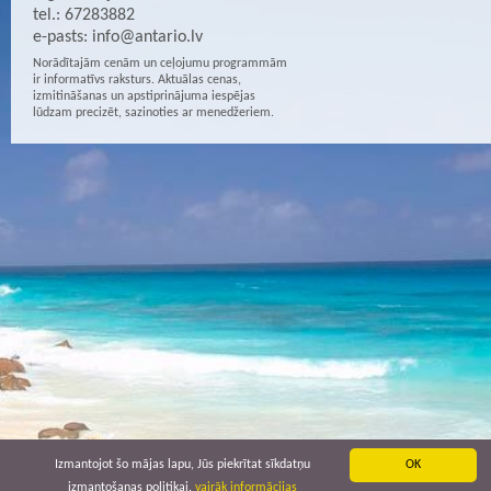
tel.: 67283882
e-pasts:
info@antario.lv
Norādītajām cenām un ceļojumu programmām
ir informatīvs raksturs. Aktuālas cenas,
izmitināšanas un apstiprinājuma iespējas
lūdzam precizēt, sazinoties ar menedžeriem.
Izmantojot šo mājas lapu, Jūs piekrītat sīkdatņu
OK
izmantošanas politikai.
vairāk informācijas