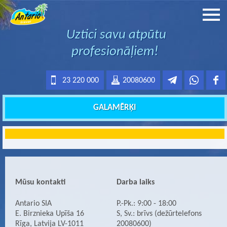
Uztici savu atpūtu
profesionāļiem!
23 220 000
20080600
GALAMĒRĶI
Mūsu kontakti
Darba laiks
Antario SIA
P.-Pk.: 9:00 - 18:00
E. Birznieka Upīša 16
S, Sv.: brīvs (dežūrtelefons
Rīga, Latvija LV-1011
20080600)