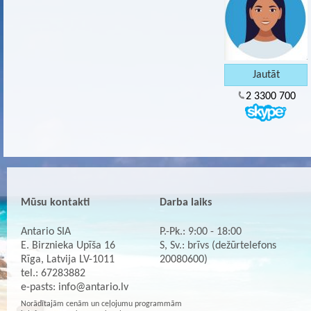
2 3300 700
Mūsu kontakti
Darba laiks
Antario SIA
P.-Pk.: 9:00 - 18:00
E. Birznieka Upīša 16
S, Sv.: brīvs (dežūrtelefons
Rīga, Latvija LV-1011
20080600)
tel.: 67283882
e-pasts:
info@antario.lv
Norādītajām cenām un ceļojumu programmām