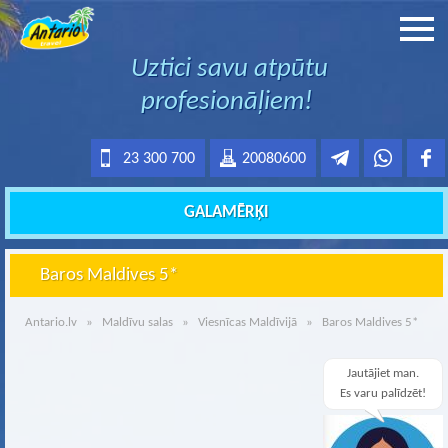
Uztici savu atpūtu
profesionāļiem!
23 300 700
20080600
GALAMĒRĶI
Baros Maldives 5*
Antario.lv
»
Maldīvu salas
»
Viesnīcas Maldīvijā
» Baros Maldives 5*
Jautājiet man.
Es varu palīdzēt!