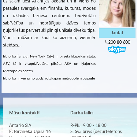
uz salām tieši Atlantijas okeānā un ir viens no
pasaules svarīgākajiem finanšu, kultūras, modes
un izklaides biznesa centriem. Iedzīvotāju
sablīvētība un neprātīgais dzīves temps
ņujorkiešus pārvērtuši pilnīgi unikālā cilvēku tipā.
Viņi ir mūžam ar kaut ko aizņemti, vienmēr
200 80 600
steidzas...
Ņujorka (angļu: New York City) ir pilsēta Ņujorkas štatā,
ASV, tā ir visapdzīvotāka pilsēta ASV un Ņujorkas
Metropoles centrs
Ņujorka ir viena no apdzīvotākajām metropolēm pasaulē
Mūsu kontakti
Darba laiks
Antario SIA
P.-Pk.: 9:00 - 18:00
E. Birznieka Upīša 16
S, Sv.: brīvs (dežūrtelefons