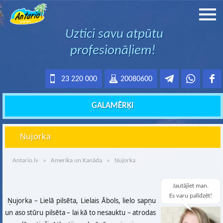
Uztici savu atpūtu
profesionāļiem!
23 220 000
20080600
GALAMĒRĶI
Ņujorka
Antario.lv
»
Amerika un Kanāda
» Ņujorka
Jautājiet man.
Es varu palīdzēt!
Ņujorka – Lielā pilsēta, Lielais Ābols, lielo sapņu
un aso stūru pilsēta – lai kā to nesauktu – atrodas