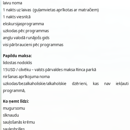
laivu noma
1 nakts uz laivas (guļamvietas aprīkotas ar matračiem)
1 nakts viesnīcā
ekskursijasprogramma
uzkodas pēc programmas
angļu valodā runājošs gids
visi pārbraucieni pēc programmas
Papildu maksa:
lidostas nodoklis
15USD / cilvēku – valsts pārvaldes maksa Rinca parkā
niršanas aprīkojuma noma
uzkodas/bezalkaholiskie/alkaholskie dzērieni, kas nav iekļauti
programmā,
Ko ņemt līdzi:
mugursomu
sīknaudu
sauļošanās krēmu
saulesbrilles