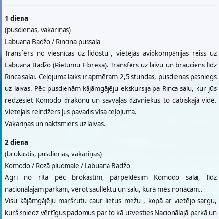
1 diena
(pusdienas, vakariņas)
Labuana Badžo / Rincina pussala
Transfērs no viesnīcas uz lidostu , vietējās aviokompānijas reiss uz
Labuana Badžo (Rietumu Floresa). Transfērs uz laivu un brauciens līdz
Rinca salai. Ceļojuma laiks ir apmēram 2,5 stundas, pusdienas pasniegs
uz laivas. Pēc pusdienām kājāmgājēju ekskursija pa Rinca salu, kur jūs
redzēsiet Komodo drakonu un savvaļas dzīvniekus to dabiskajā vidē.
Vietējais reindžers jūs pavadīs visā ceļojumā.
Vakariņas un naktsmiers uz laivas.
2 diena
(brokastis, pusdienas, vakariņas)
Komodo / Rozā pludmale / Labuana Badžo
Agri no rīta pēc brokastīm, pārpeldēsim Komodo salai, līdz
nacionālajam parkam, vērot saullēktu un salu, kurā mēs nonācām..
Visu kājāmgājēju maršrutu caur lietus mežu , kopā ar vietējo sargu,
kurš sniedz vērtīgus padomus par to kā uzvesties Nacionālajā parkā un