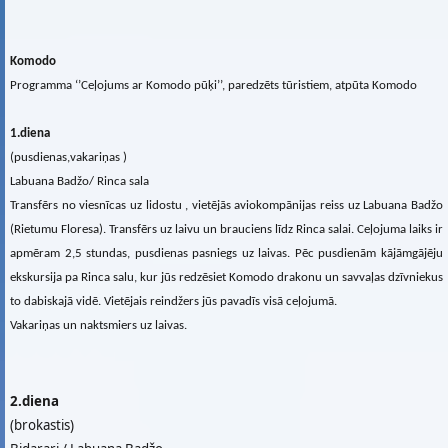
Komodo
Programma ‘’Ceļojums ar Komodo pūķi’’, paredzēts tūristiem, atpūta Komodo
1.diena
(pusdienas,vakariņas )
Labuana Badžo/ Rinca sala
Transfērs no viesnīcas uz lidostu , vietējās aviokompānijas reiss uz Labuana Badžo
(Rietumu Floresa). Transfērs uz laivu un brauciens līdz Rinca salai. Ceļojuma laiks ir
apmēram 2,5 stundas, pusdienas pasniegs uz laivas. Pēc pusdienām kājāmgājēju
ekskursija pa Rinca salu, kur jūs redzēsiet Komodo drakonu un savvaļas dzīvniekus
to dabiskajā vidē. Vietējais reindžers jūs pavadīs visā ceļojumā.
Vakariņas un naktsmiers uz laivas.
2.diena
(brokastis)