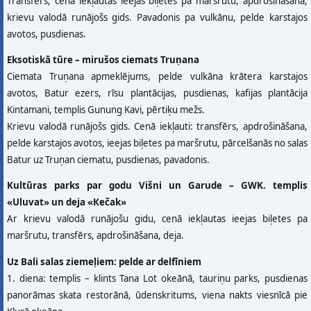
Тransfērs, cenā iekļautas ieejas biļetes pa maršrutu, apdrošināšana,
krievu valodā runājošs gids. Pavadonis pa vulkānu, pelde karstajos
avotos, pusdienas.
Eksotiskā tūre – mirušos ciemats Truņana
Ciemata Truņana apmeklējums, pelde vulkāna krātera karstajos
avotos, Batur ezers, rīsu plantācijas, pusdienas, kafijas plantācija
Kintamani, templis Gunung Kavi, pērtiķu mežs.
Krievu valodā runājošs gids. Cenā iekļauti: transfērs, apdrošināšana,
pelde karstajos avotos, ieejas biļetes pa maršrutu, pārcelšanās no salas
Batur uz Truņan ciematu, pusdienas, pavadonis.
Kultūras parks par godu Višni un Garude – GWK. templis
«Uluvat» un deja «Кеčak»
Ar krievu valodā runājošu gidu, cenā iekļautas ieejas biļetes pa
maršrutu, transfērs, apdrošināšana, deja.
Uz Bali salas ziemeļiem: pelde ar delfīniem
1. diena: templis – klints Tana Lot okeānā, tauriņu parks, pusdienas
panorāmas skata restorānā, ūdenskritums, viena nakts viesnīcā pie