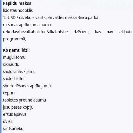
Papildu maksa:
lidostas nodoklis
15USD / cilvēku – valsts pārvaldes maksa Rinca parkā
niršanas aprīkojuma noma
uzkodas/bezalkaholiskie/alkaholskie dzērieni, kas nav iekļauti
programmā,
Ko ņemt līdzi:
mugursomu
sīknaudu
sauļošanās krēmu
saulesbrilles
snorkelēšanas aprīkojumu
cepuri
tabletes pret nelabumu
jūsu pases kopiju
ērtus apavus
dvieli
sirdsprieku