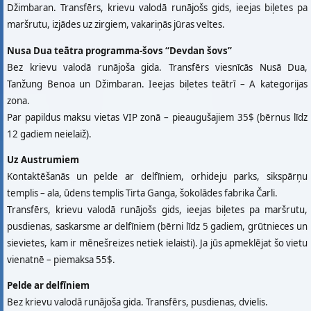
Džimbaran. Transfērs, krievu valodā runājošs gids, ieejas biļetes pa
maršrutu, izjādes uz zirgiem, vakariņās jūras veltes.
Nusa Dua teātra programma-šovs “Devdan šovs”
Bez krievu valodā runājoša gida. Transfērs viesnīcās Nusā Dua,
Tanžung Benoa un Džimbaran. Ieejas biļetes teātrī – A kategorijas
zona.
Par papildus maksu vietas VIP zonā – pieaugušajiem 35$ (bērnus līdz
12 gadiem neielaiž).
Uz Austrumiem
Kontaktēšanās un pelde ar delfīniem, orhideju parks, sikspārņu
templis – ala, ūdens templis Tirta Ganga, šokolādes fabrika Čarli.
Тransfērs, krievu valodā runājošs gids, ieejas biļetes pa maršrutu,
pusdienas, saskarsme ar delfīniem (bērni līdz 5 gadiem, grūtnieces un
sievietes, kam ir mēnešreizes netiek ielaisti). Ja jūs apmeklējat šo vietu
vienatnē – piemaksa 55$.
Pelde ar delfīniem
Bez krievu valodā runājoša gida. Transfērs, pusdienas, dvielis.