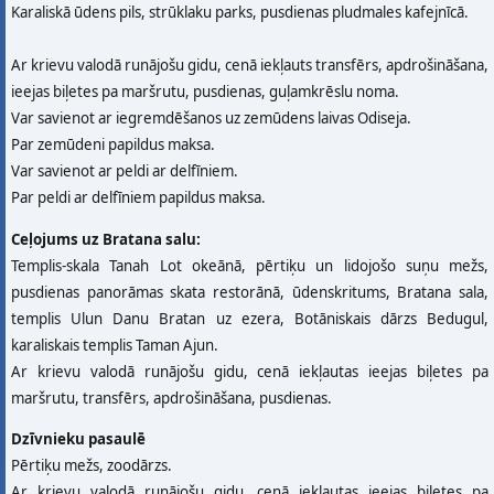
Karaliskā ūdens pils, strūklaku parks, pusdienas pludmales kafejnīcā.
Ar krievu valodā runājošu gidu, cenā iekļauts transfērs, apdrošināšana,
ieejas biļetes pa maršrutu, pusdienas, guļamkrēslu noma.
Var savienot ar iegremdēšanos uz zemūdens laivas Odiseja.
Par zemūdeni papildus maksa.
Var savienot ar peldi ar delfīniem.
Par peldi ar delfīniem papildus maksa.
Ceļojums uz Bratana salu:
Templis-skala Tanah Lot okeānā, pērtiķu un lidojošo suņu mežs,
pusdienas panorāmas skata restorānā, ūdenskritums, Bratana sala,
templis Ulun Danu Bratan uz ezera, Botāniskais dārzs Bedugul,
karaliskais templis Taman Ajun.
Ar krievu valodā runājošu gidu, cenā iekļautas ieejas biļetes pa
maršrutu, transfērs, apdrošināšana, pusdienas.
Dzīvnieku pasaulē
Pērtiķu mežs, zoodārzs.
Ar krievu valodā runājošu gidu, cenā iekļautas ieejas biļetes pa