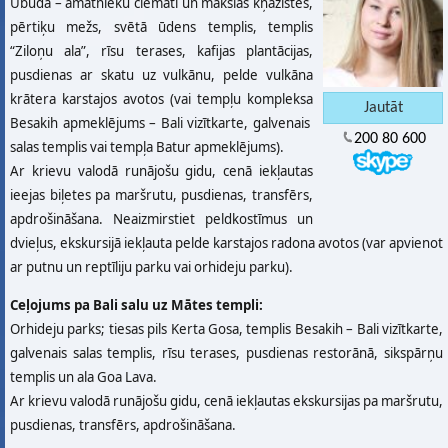
Ubuda – amatnieku ciemati un mākslas kņazistes,
pērtiķu mežs, svētā ūdens templis, templis
“Ziloņu ala”, rīsu terases, kafijas plantācijas,
pusdienas ar skatu uz vulkānu, pelde vulkāna
krātera karstajos avotos (vai tempļu kompleksa
Besakih apmeklējums – Bali vizītkarte, galvenais
200 80 600
salas templis vai tempļa Batur apmeklējums).
Ar krievu valodā runājošu gidu, cenā iekļautas
ieejas biļetes pa maršrutu, pusdienas, transfērs,
apdrošināšana. Neaizmirstiet peldkostīmus un
dvieļus, ekskursijā iekļauta pelde karstajos radona avotos (var apvienot
ar putnu un reptīliju parku vai orhideju parku).
Ceļojums pa Bali salu uz Mātes templi:
Orhideju parks; tiesas pils Kerta Gosa, templis Besakih – Bali vizītkarte,
galvenais salas templis, rīsu terases, pusdienas restorānā, sikspārņu
templis un ala Goa Lava.
Ar krievu valodā runājošu gidu, cenā iekļautas ekskursijas pa maršrutu,
pusdienas, transfērs, apdrošināšana.