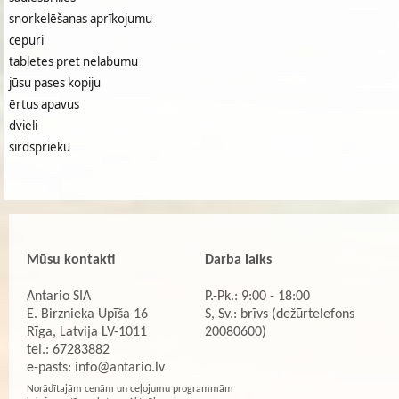
snorkelēšanas aprīkojumu
cepuri
tabletes pret nelabumu
jūsu pases kopiju
ērtus apavus
dvieli
sirdsprieku
Mūsu kontakti
Darba laiks
Antario SIA
P.-Pk.: 9:00 - 18:00
E. Birznieka Upīša 16
S, Sv.: brīvs (dežūrtelefons
Rīga, Latvija LV-1011
20080600)
tel.: 67283882
e-pasts:
info@antario.lv
Norādītajām cenām un ceļojumu programmām