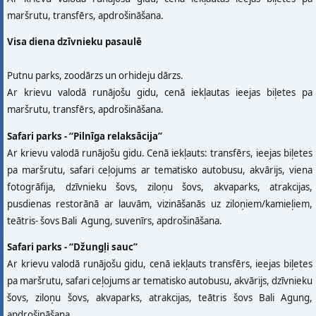
maršrutu, transfērs, apdrošināšana.
Visa diena dzīvnieku pasaulē
Putnu parks, zoodārzs un orhideju dārzs.
Ar krievu valodā runājošu gidu, cenā iekļautas ieejas biļetes pa
maršrutu, transfērs, apdrošināšana.
Safari parks - “Pilnīga relaksācija”
Ar krievu valodā runājošu gidu. Cenā iekļauts: transfērs, ieejas biļetes
pa maršrutu, safari ceļojums ar tematisko autobusu, akvārijs, viena
fotogrāfija, dzīvnieku šovs, ziloņu šovs, akvaparks, atrakcijas,
pusdienas restorānā ar lauvām, vizināšanās uz ziloņiem/kamieļiem,
teātris- šovs Bali Agung, suvenīrs, apdrošināšana.
Safari parks - “Džungļi sauc”
Ar krievu valodā runājošu gidu, cenā iekļauts transfērs, ieejas biļetes
pa maršrutu, safari ceļojums ar tematisko autobusu, akvārijs, dzīvnieku
šovs, ziloņu šovs, akvaparks, atrakcijas, teātris šovs Bali Agung,
apdrošināšana.