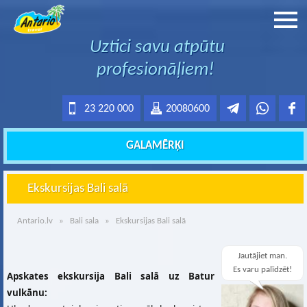
Uztici savu atpūtu
profesionāļiem!
23 220 000
20080600
GALAMĒRĶI
Ekskursijas Bali salā
Antario.lv
»
Bali sala
» Ekskursijas Bali salā
Jautājiet man.
Es varu palīdzēt!
Apskates ekskursija Bali salā uz Batur
vulkānu: