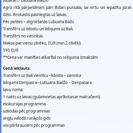
Bidarari / Labuana Badžo
Agrā rītā pārpeldēsim pāri Bidari pussalai, lai nirtu un iepazītu jūras
dzīvi. Brokastis pasniegtas uz laivas.
Pēc peldes – atgriešanās Lubuana Bažo
Transfērs uz lidostu un lidojums uz Bali.
Transfēŗs no viesnīcas.
Maksa par vienu cilvēku, EUR (min 2 cilvēki)
595 EUR
**Cena var mainīties atkarībā no ceļojuma izmaksām
Cenā iekļauts
:
Transfērs uz Bali viesnīcu –lidosta – viesnīca
lidojums Denpasra– Lubuana Badžo – Denpasara
laivu noma
1 nakts uz laivas (guļamvietas aprīkotas ar matračiem)
ekskursijas programma
uzkodas pēc programmas
angļu valodā runājošs gids
visi pārbraucieni pēc programmas