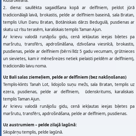
Klusā okeāna.
2. diena: saullēkta sagaidīšana kopā ar delfīniem, peldot jūrā
tradicionālajā laivā, brokastis, pelde ar delfīniem baseinā, sala Bratan,
templis Ulun Danu Bratan, Botāniskais dārzs Bedugulā, pusdienas ar
skatu uz rīsu terasēm, karaliskais templis Taman Ajun.
Ar krievu valodā runājošu gidu, cenā iekļautas ieejas biļetes pa
maršrutu, transfērs, apdrošināšana, dzīvošana viesnīcā, brokastis,
pusdienas, pelde ar delfīniem (bērni līdz 5 gadu vecumam, grūtnieces
un sievietes, kam ir mēnešreizes netiek pielaisti peldēm ar delfīniem),
tradicionālo laivu noma.
Uz Bali salas ziemeļiem, pelde ar delfīniem (bez nakšņošanas)
Templis-klints Tanah Lot, lidojošo suņu mežs, sala Bratan, templis uz
ezera, pusdienas, pelde ar delfīniem, ūdenskritums, karaliskais
templis Taman Ajun.
Ar krievu valodā runājošu gidu, cenā iekļautas ieejas biļetes pa
maršrutu, transfērs, apdrošināšana, pelde ar delfīniem, pusdienas.
Uz austrumiem – pelde zilajā lagūnā:
Sikspārņu templis, pelde lagūnā.