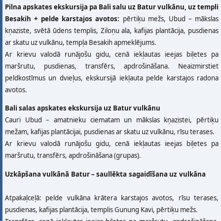
Pilna apskates ekskursija pa Bali salu uz Batur vulkānu, uz templi
Besakih + pelde karstajos avotos:
pērtiķu mežs, Ubud – mākslas
kņaziste, svētā ūdens templis, Ziloņu ala, kafijas plantācija, pusdienas
ar skatu uz vulkānu, tempļa Besakih apmeklējums.
Ar krievu valodā runājošu gidu, cenā iekļautas ieejas biļetes pa
maršrutu, pusdienas, transfērs, apdrošināšana. Neaizmirstiet
peldkostīmus un dvieļus, ekskursijā iekļauta pelde karstajos radona
avotos.
Bali salas apskates ekskursija uz Batur vulkānu
Cauri Ubud – amatnieku ciematam un mākslas kņazistei, pērtiķu
mežam, kafijas plantācijai, pusdienas ar skatu uz vulkānu, rīsu terases.
Ar krievu valodā runājošu gidu, cenā iekļautas ieejas biļetes pa
maršrutu, transfērs, apdrošināšana (grupas).
Uzkāpšana vulkānā Batur – saullēkta sagaidīšana uz vulkāna
Atpakaļceļā: pelde vulkāna krātera karstajos avotos, rīsu terases,
pusdienas, kafijas plantācija, templis Gunung Kavi, pērtiķu mežs.