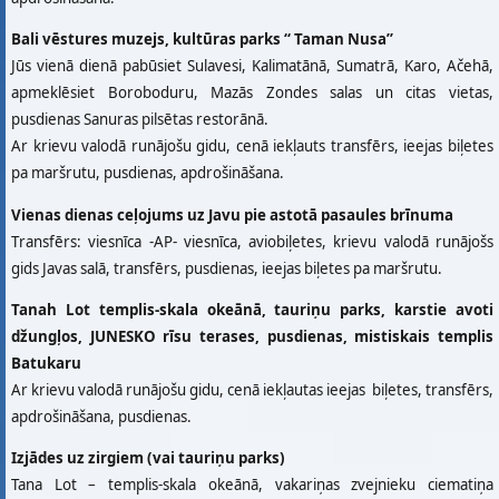
Bali vēstures muzejs, kultūras parks “ Taman Nusa”
Jūs vienā dienā pabūsiet Sulavesi, Kalimatānā, Sumatrā, Karo, Ačehā,
apmeklēsiet Boroboduru, Mazās Zondes salas un citas vietas,
pusdienas Sanuras pilsētas restorānā.
Ar krievu valodā runājošu gidu, cenā iekļauts transfērs, ieejas biļetes
pa maršrutu, pusdienas, apdrošināšana.
Vienas dienas ceļojums uz Javu pie astotā pasaules brīnuma
Тransfērs: viesnīca -АP- viesnīca, aviobiļetes, krievu valodā runājošs
gids Javas salā, transfērs, pusdienas, ieejas biļetes pa maršrutu.
Таnah Lot templis-skala okeānā, tauriņu parks, karstie avoti
džungļos, JUNESKO rīsu terases, pusdienas, mistiskais templis
Batukaru
Ar krievu valodā runājošu gidu, cenā iekļautas ieejas biļetes, transfērs,
apdrošināšana, pusdienas.
Izjādes uz zirgiem (vai tauriņu parks)
Таna Lot – templis-skala okeānā, vakariņas zvejnieku ciematiņa