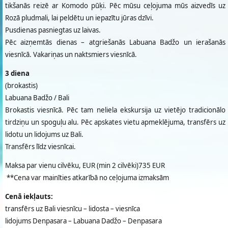
tikšanās reizē ar Komodo pūķi. Pēc mūsu ceļojuma mūs aizvedīs uz
Rozā pludmali, lai peldētu un iepazītu jūras dzīvi.
Pusdienas pasniegtas uz laivas.
Pēc aizņemtās dienas – atgriešanās Labuana Badžo un ierašanās
viesnīcā. Vakariņas un naktsmiers viesnīcā.
3 diena
(brokastis)
Labuana Badžo / Bali
Brokastis viesnīcā. Pēc tam neliela ekskursija uz vietējo tradicionālo
tirdziņu un spoguļu alu. Pēc apskates vietu apmeklējuma, transfērs uz
lidotu un lidojums uz Bali.
Transfērs līdz viesnīcai.
Maksa par vienu cilvēku, EUR (min 2 cilvēki)735 EUR
**Cena var mainīties atkarībā no ceļojuma izmaksām
Cenā iekļauts:
transfērs uz Bali viesnīcu – lidosta – viesnīca
lidojums Denpasara – Labuana Dadžo – Denpasara