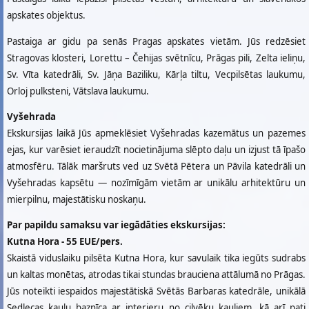
apskates objektus.
Pastaiga ar gidu pa senās Pragas apskates vietām. Jūs redzēsiet
Stragovas klosteri, Lorettu – Čehijas svētnīcu, Prāgas pili, Zelta ieliņu,
Sv. Vīta katedrāli, Sv. Jāņa Baziliku, Kārļa tiltu, Vecpilsētas laukumu,
Orloj pulksteni, Vātslava laukumu.
Vyšehrada
Ekskursijas laikā Jūs apmeklēsiet Vyšehradas kazemātus un pazemes
ejas, kur varēsiet ieraudzīt nocietinājuma slēpto daļu un izjust tā īpašo
atmosfēru. Tālāk maršruts ved uz Svētā Pētera un Pāvila katedrāli un
Vyšehradas kapsētu — nozīmīgām vietām ar unikālu arhitektūru un
mierpilnu, majestātisku noskaņu.
Par papildu samaksu var iegādāties ekskursijas:
Kutna Hora - 55 EUE/pers.
Skaistā viduslaiku pilsēta Kutna Hora, kur savulaik tika iegūts sudrabs
un kaltas monētas, atrodas tikai stundas brauciena attālumā no Prāgas.
Jūs noteikti iespaidos majestātiskā Svētās Barbaras katedrāle, unikālā
Sedlecas kaulu baznīca ar interjeru no cilvēku kauliem, kā arī pati