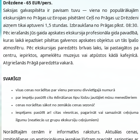
Drēzdene - 65 EUR/pers.
Saksijas galvaspilsēta ir pavisam tuvu — viena no populārākajām
ekskursijām no Prāgas uz Eiropas pilsētām! Ceļš no Prāgas uz Drēzdeni
aizņem tikai aptuveni 1,5 stundas. Izbraukšana no Prāgas plkst. 08:30.
Pēc ierašanās Jūs gaida apskates ekskursija profesionāla gida pavadībā,
kuras laikā iepazīsiet pilsētas galvenos apskates objektus un tās īpašo
atmosfēru. Pēc ekskursijas paredzēts brīvais laiks, lai pastaigātos pa
centru, iepirktos, apmeklētu muzejus vai atpūstos kādā kafejnīcā.
Atgriešanās Prāgā paredzēta vakarā.
SVARĪGI!
visas cenas norādītas par vienu personu divvietīgajā numurā
par iespēju pasūtīt citu ēdināšanas tipu lūdzu jautājiet mūsu menedžeriem
cenas norādītas sākot no zemākās cenas sezonā!
iespējams pasūtīt arī citas viesnīcas, pagarināt vai samazināt ceļojuma
ilgumu (neatiecās uz grupu ekskursiju ceļojumiem)
Norādītajām cenām ir informatīvs raksturs. Aktuālas cenas,
izmitināšanas un apstiprinājuma iespējas lūdzam precizēt, sazinoties ar