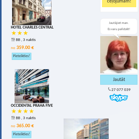
Jautājiet man.
HOTEL CHARLES CENTRAL
Es varu palīdzēt!
BB , 3 naktis
359.00 €
no
27 077 039
OCCIDENTAL PRAHA FIVE
BB , 3 naktis
365.00 €
no