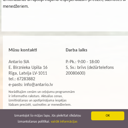
menedžeriem.
Mūsu kontakti
Darba laiks
Antario SIA
P.-Pk.: 9:00 - 18:00
E. Birznieka Upīša 16
S, Sv.: brīvs (dežūrtelefons
Rīga, Latvija LV-1011
20080600)
tel.: 67283882
e-pasts:
info@antario.lv
Norādītajām cenām un ceļojumu programmām
ir informatīvs raksturs. Aktuālas cenas,
izmitināšanas un apstiprinājuma iespējas
lūdzam precizēt, sazinoties ar menedžeriem.
Izmantojot šo mājas lapu, Jūs piekrītat sīkdatņu
OK
izmantošanas politikai.
vairāk informācijas