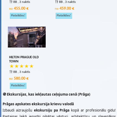
BB , 3 naktis
BB , 3 naktis
455.00 €
459.00 €
no
no
HILTON PRAGUE OLD
TOWN
BB , 3 naktis
580.00 €
no
🧭 Ekskursijas, kas iekļautas ceļojuma cenā (Prāga)
Prāgas apskates ekskursija krievu valodā
Izbaudi aizraujošu
ekskursiju pa Prāga
kopā ar profesionālu gidu!
Pastaigas laikā iepazīsi pilsētas vēsturi, arhitektūru un slavenākos