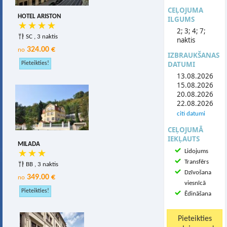
CEĻOJUMA
HOTEL ARISTON
ILGUMS
2; 3; 4; 7;
SC , 3 naktis
naktis
324.00 €
no
IZBRAUKŠANAS
DATUMI
13.08.2026
15.08.2026
20.08.2026
22.08.2026
citi datumi
CEĻOJUMĀ
IEKĻAUTS
MILADA
Lidojums
Transfērs
BB , 3 naktis
Dzīvošana
349.00 €
no
viesnīcā
Ēdināšana