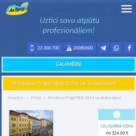
Uztici savu atpūtu
profesionāļiem!
23 300 700
20080600
GALAMĒRĶI
Brīvdienas Prāgā TIKAI 324 € (ar ekskursijām)
Antario.lv
»
Čehija
» Brīvdienas Prāgā TIKAI 324 € (ar ekskursijām)
CEĻOJUMA CENA
no 324.00 €