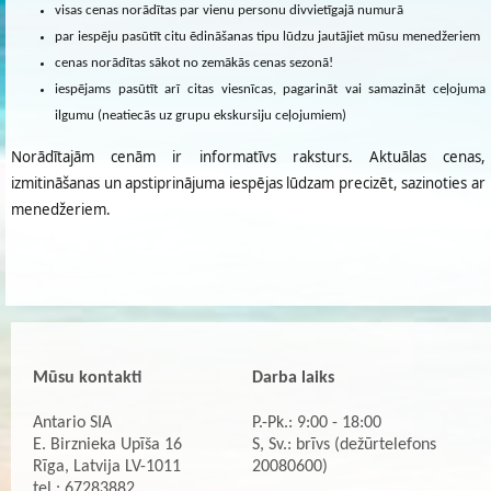
visas cenas norādītas par vienu personu divvietīgajā numurā
par iespēju pasūtīt citu ēdināšanas tipu lūdzu jautājiet mūsu menedžeriem
cenas norādītas sākot no zemākās cenas sezonā!
iespējams pasūtīt arī citas viesnīcas, pagarināt vai samazināt ceļojuma
ilgumu (neatiecās uz grupu ekskursiju ceļojumiem)
Norādītajām cenām ir informatīvs raksturs. Aktuālas cenas,
izmitināšanas un apstiprinājuma iespējas lūdzam precizēt, sazinoties ar
menedžeriem.
Mūsu kontakti
Darba laiks
Antario SIA
P.-Pk.: 9:00 - 18:00
E. Birznieka Upīša 16
S, Sv.: brīvs (dežūrtelefons
Rīga, Latvija LV-1011
20080600)
tel.: 67283882