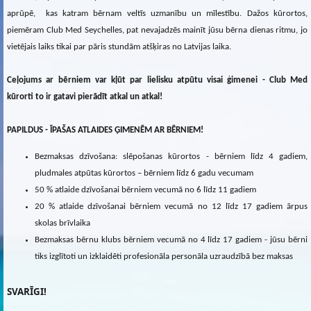
aprūpē, kas katram bērnam veltīs uzmanību un mīlestību. Dažos kūrortos,
piemēram Club Med Seychelles, pat nevajadzēs mainīt jūsu bērna dienas ritmu, jo
vietējais laiks tikai par pāris stundām atšķiras no Latvijas laika.
Ceļojums ar bērniem var kļūt par lielisku atpūtu visai ģimenei - Club Med
kūrorti to ir gatavi pierādīt atkal un atkal!
PAPILDUS - ĪPAŠAS ATLAIDES ĢIMENĒM AR BĒRNIEM!
Bezmaksas dzīvošana: slēpošanas kūrortos - bērniem līdz 4 gadiem,
pludmales atpūtas kūrortos – bērniem līdz 6 gadu vecumam
50 % atlaide dzīvošanai bērniem vecumā no 6 līdz 11 gadiem
20 % atlaide dzīvošanai bērniem vecumā no 12 līdz 17 gadiem ārpus
skolas brīvlaika
Bezmaksas bērnu klubs bērniem vecumā no 4 līdz 17 gadiem - jūsu bērni
tiks izglītoti un izklaidēti profesionāla personāla uzraudzībā bez maksas
SVARĪGI!