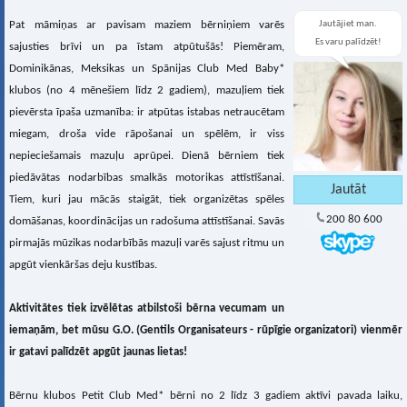
Jautājiet man.
Pat māmiņas ar pavisam maziem bērniņiem varēs
Es varu palīdzēt!
sajusties brīvi un pa īstam atpūtušās! Piemēram,
Dominikānas, Meksikas un Spānijas Club Med Baby*
klubos (no 4 mēnešiem līdz 2 gadiem), mazuļiem tiek
pievērsta īpaša uzmanība: ir atpūtas istabas netraucētam
miegam, droša vide rāpošanai un spēlēm, ir viss
nepieciešamais mazuļu aprūpei. Dienā bērniem tiek
piedāvātas nodarbības smalkās motorikas attīstīšanai.
Tiem, kuri jau mācās staigāt, tiek organizētas spēles
200 80 600
domāšanas, koordinācijas un radošuma attīstīšanai. Savās
pirmajās mūzikas nodarbībās mazuļi varēs sajust ritmu un
apgūt vienkāršas deju kustības.
Aktivitātes tiek izvēlētas atbilstoši bērna vecumam un
iemaņām, bet mūsu G.O. (Gentils Organisateurs - rūpīgie organizatori) vienmēr
ir gatavi palīdzēt apgūt jaunas lietas!
Bērnu klubos Petit Club Med* bērni no 2 līdz 3 gadiem aktīvi pavada laiku,