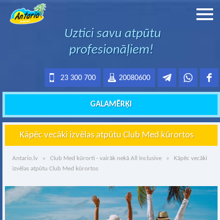
Uztici savu atpūtu
profesionāļiem!
23 300 700
20080600
GALAMĒRĶI
Kāpēc vecāki izvēlas atpūtu Club Med kūrortos
Antario.lv
»
Club Med kūrorti - vairāk nekā All Inclusive
» Kāpēc vecāki
izvēlas atpūtu Club Med kūrortos