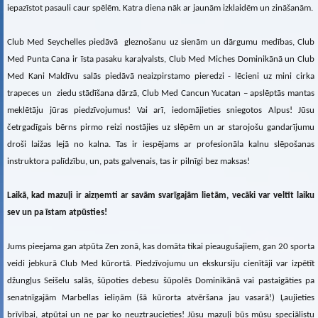
iepazīstot pasauli caur spēlēm. Katra diena nāk ar jaunām izklaidēm un zināšanām.
Club Med Seychelles piedāvā gleznošanu uz sienām un dārgumu medības, Club
Med Punta Cana ir īsta pasaku karaļvalsts, Club Med Miches Dominikānā un Club
Med Kani Maldīvu salās piedāvā neaizpirstamo pieredzi - lēcieni uz mini cirka
trapeces un ziedu stādīšana dārzā, Club Med Cancun Yucatan – apslēptās mantas
meklētāju jūras piedzīvojumus! Vai arī, iedomājieties sniegotos Alpus! Jūsu
četrgadīgais bērns pirmo reizi nostājies uz slēpēm un ar starojošu gandarījumu
droši laižas lejā no kalna. Tas ir iespējams ar profesionāla kalnu slēpošanas
instruktora palīdzību, un, pats galvenais, tas ir pilnīgi bez maksas!
Laikā, kad mazuļi ir aizņemti ar savām svarīgajām lietām, vecāki var veltīt laiku
sev un pa īstam atpūsties!
Jums pieejama gan atpūta Zen zonā, kas domāta tikai pieaugušajiem, gan 20 sporta
veidi jebkurā Club Med kūrortā. Piedzīvojumu un ekskursiju cienītāji var izpētīt
džungļus Seišelu salās, šūpoties debesu šūpolēs Dominikānā vai pastaigāties pa
senatnīgajām Marbellas ieliņām (šā kūrorta atvēršana jau vasarā!) Ļaujieties
brīvībai, atpūtai un ne par ko neuztraucieties! Jūsu mazuļi būs mūsu speciālistu