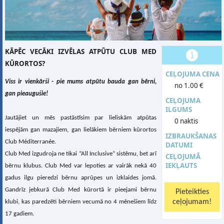
KĀPĒC VECĀKI IZVĒLAS ATPŪTU CLUB MED
KŪRORTOS?
CEĻOJUMA CENA
Viss ir vienkārši - pie mums atpūtu bauda gan bērni,
no 1.00 €
gan pieaugušie!
CEĻOJUMA
ILGUMS
Jautājiet un mēs pastāstīsim par lieliskām atpūtas
0 naktis
iespējām gan mazajiem, gan lielākiem bērniem kūrortos
IZBRAUKŠANAS
Club Méditerranée.
DATUMI
Club Med izgudroja ne tikai “All Inclusive” sistēmu, bet arī
CEĻOJUMĀ
IEKĻAUTS
bērnu klubus. Club Med var lepoties ar vairāk nekā 40
gadus ilgu pieredzi bērnu aprūpes un izklaides jomā.
Gandrīz jebkurā Club Med kūrortā ir pieejami bērnu
klubi, kas paredzēti bērniem vecumā no 4 mēnešiem līdz
17 gadiem.