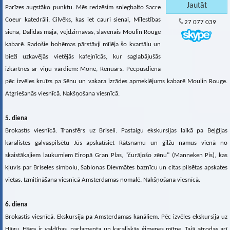
Parīzes augstāko punktu. Mēs redzēsim sniegbalto Sacre
Coeur katedrāli. Cilvēks, kas iet cauri sienai, Mīlestības
27 077 039
siena, Dalidas māja, vējdzirnavas, slavenais Moulin Rouge
kabarē. Radošie bohēmas pārstāvji mīlēja šo kvartālu un
bieži uzkavējās vietējās kafejnīcās, kur saglabājušās
izkārtnes ar viņu vārdiem: Monē, Renuārs. Pēcpusdienā
pēc izvēles kruīzs pa Sēnu un vakara izrādes apmeklējums kabarē Moulin Rouge.
Atgriešanās viesnīcā. Nakšņošana viesnīcā.
5. diena
Brokastis viesnīcā. Transfērs uz Briseli. Pastaigu ekskursijas laikā pa Beļģijas
karalistes galvaspilsētu Jūs apskatīsiet Rātsnamu un ģilžu namus vienā no
skaistākajiem laukumiem Eiropā Gran Plas, "čurājošo zēnu" (Manneken Pis), kas
kļuvis par Briseles simbolu, Sablonas Dievmātes baznīcu un citas pilsētas apskates
vietas. Izmitināšana viesnīcā Amsterdamas nomalē. Nakšņošana viesnīcā.
6. diena
Brokastis viesnīcā. Ekskursija pa Amsterdamas kanāliem. Pēc izvēles ekskursija uz
Hāgu. Hāga ir valdības, parlamenta un karaliskās ģimenes mītne. Tajā atrodas arī