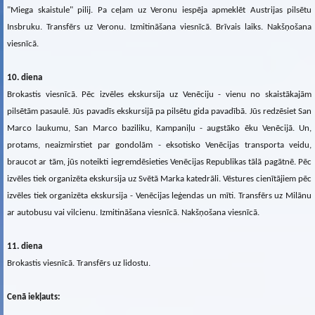
"Miega skaistule" pilij. Pa ceļam uz Veronu iespēja apmeklēt Austrijas pilsētu
Insbruku. Transfērs uz Veronu. Izmitināšana viesnīcā. Brīvais laiks. Nakšņošana
viesnīcā.
10. diena
Brokastis viesnīcā. Pēc izvēles ekskursija uz Venēciju - vienu no skaistākajām
pilsētām pasaulē. Jūs pavadīs ekskursijā pa pilsētu gida pavadībā. Jūs redzēsiet San
Marco laukumu, San Marco baziliku, Kampaniļu - augstāko ēku Venēcijā. Un,
protams, neaizmirstiet par gondolām - eksotisko Venēcijas transporta veidu,
braucot ar tām, jūs noteikti iegremdēsieties Venēcijas Republikas tālā pagātnē. Pēc
izvēles tiek organizēta ekskursija uz Svētā Marka katedrāli. Vēstures cienītājiem pēc
izvēles tiek organizēta ekskursija - Venēcijas leģendas un mīti. Transfērs uz Milānu
ar autobusu vai vilcienu. Izmitināšana viesnīcā. Nakšņošana viesnīcā.
11. diena
Brokastis viesnīcā. Transfērs uz lidostu.
Cenā iekļauts: