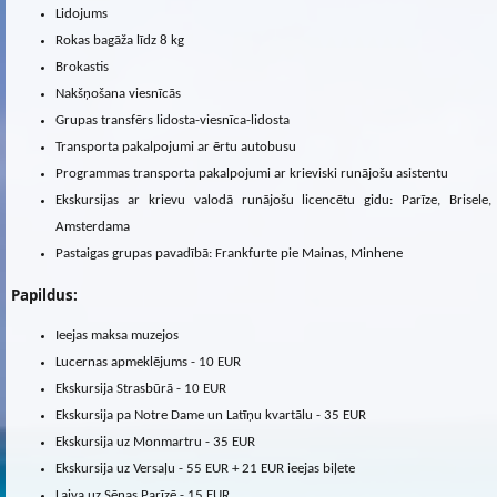
Lidojums
Rokas bagāža līdz 8 kg
Brokastis
Nakšņošana viesnīcās
Grupas transfērs lidosta-viesnīca-lidosta
Transporta pakalpojumi ar ērtu autobusu
Programmas transporta pakalpojumi ar krieviski runājošu asistentu
Ekskursijas ar krievu valodā runājošu licencētu gidu: Parīze, Brisele,
Amsterdama
Pastaigas grupas pavadībā: Frankfurte pie Mainas, Minhene
Papildus:
Ieejas maksa muzejos
Lucernas apmeklējums - 10 EUR
Ekskursija Strasbūrā - 10 EUR
Ekskursija pa Notre Dame un Latīņu kvartālu - 35 EUR
Ekskursija uz Monmartru - 35 EUR
Ekskursija uz Versaļu - 55 EUR + 21 EUR ieejas biļete
Laiva uz Sēnas Parīzē - 15 EUR