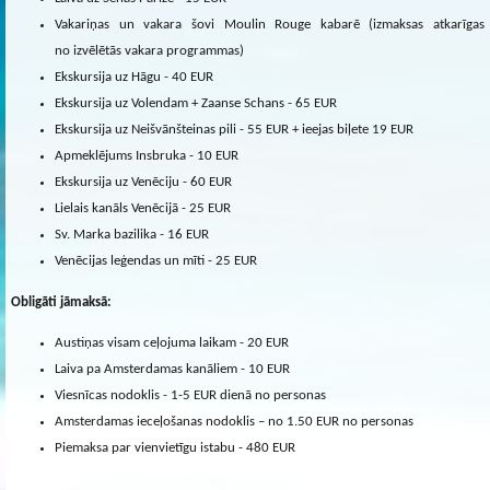
Vakariņas un vakara šovi Moulin Rouge kabarē (izmaksas atkarīgas
no izvēlētās vakara programmas)
Ekskursija uz Hāgu - 40 EUR
Ekskursija uz Volendam + Zaanse Schans - 65 EUR
Ekskursija uz Neišvānšteinas pili - 55 EUR + ieejas biļete 19 EUR
Apmeklējums Insbruka - 10 EUR
Ekskursija uz Venēciju - 60 EUR
Lielais kanāls Venēcijā - 25 EUR
Sv. Marka bazilika - 16 EUR
Venēcijas leģendas un mīti - 25 EUR
Obligāti jāmaksā:
Austiņas visam ceļojuma laikam - 20 EUR
Laiva pa Amsterdamas kanāliem - 10 EUR
Viesnīcas nodoklis - 1-5 EUR dienā no personas
Amsterdamas ieceļošanas nodoklis – no 1.50 EUR no personas
Piemaksa par vienvietīgu istabu - 480 EUR