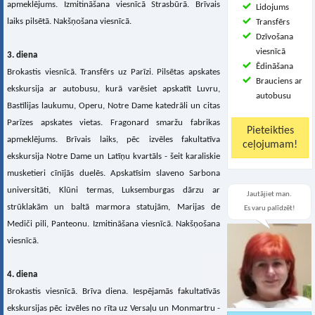
apmeklējums. Izmitināšana viesnīcā Strasbūrā. Brīvais
Lidojums
laiks pilsētā. Nakšņošana viesnīcā.
Transfērs
Dzīvošana
viesnīcā
3. diena
Ēdināšana
Brokastis viesnīcā. Transfērs uz Parīzi. Pilsētas apskates
Brauciens ar
ekskursija ar autobusu, kurā varēsiet apskatīt Luvru,
autobusu
Bastīlijas laukumu, Operu, Notre Dame katedrāli un citas
Parīzes apskates vietas. Fragonard smaržu fabrikas
apmeklējums. Brīvais laiks, pēc izvēles fakultatīva
ekskursija Notre Dame un Latīņu kvartāls - šeit karaliskie
musketieri cīnījās duelēs. Apskatīsim slaveno Sarbona
universitāti, Klūni termas, Luksemburgas dārzu ar
Jautājiet man.
strūklakām un baltā marmora statujām, Marijas de
Es varu palīdzēt!
Mediči pili, Panteonu. Izmitināšana viesnīcā. Nakšņošana
viesnīcā.
4. diena
Brokastis viesnīcā. Brīva diena. Iespējamās fakultatīvās
ekskursijas pēc izvēles no rīta uz Versaļu un Monmartru -