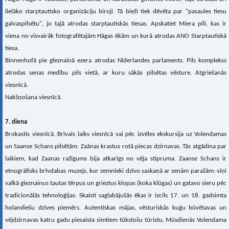
lielāko starptautisko organizāciju biroji. Tā bieži tiek dēvēta par "pasaules tiesu
galvaspilsētu", jo tajā atrodas starptautiskās tiesas. Apskatiet Miera pili, kas ir
viena no visvairāk fotografētajām Hāgas ēkām un kurā atrodas ANO Starptautiskā
tiesa.
Binnenhofā pie gleznainā ezera atrodas Nīderlandes parlaments. Pils komplekss
atrodas senas medību pils vietā, ar kuru sākās pilsētas vēsture. Atgriešanās
viesnīcā.
Nakšņošana viesnīcā.
7. diena
Brokastis viesnīcā. Brīvais laiks viesnīcā vai pēc izvēles ekskursija uz Volendamas
un Saanse Schans pilsētām. Zaānas krastus rotā piecas dzirnavas. Tās atgādina par
laikiem, kad Zaanas ražīgums bija atkarīgs no vēja stipruma. Zaanse Schans ir
etnogrāfisks brīvdabas muzejs, kur zemnieki dzīvo saskaņā ar senām paražām: viņi
valkā gleznainus tautas tērpus un grieztus klopas (koka klūgas) un gatavo sieru pēc
tradicionālās tehnoloģijas. Skaisti saglabājušās ēkas ir izcils 17. un 18. gadsimta
holandiešu dzīves piemērs. Autentiskas mājas, vēsturiskās kuģu būvētavas un
vējdzirnavas katru gadu piesaista simtiem tūkstošu tūristu. Mūsdienās Volendama