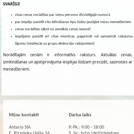
SVARĪGI!
visas cenas norādītas par vienu personu divvietīgajā numurā
par iespēju pasūtīt citu ēdināšanas tipu lūdzu jautājiet mūsu menedžeriem
cenas norādītas sākot no zemākās cenas sezonā!
iespējams pasūtīt arī citas viesnīcas, pagarināt vai samazināt ceļojuma
ilgumu (neatiecās uz grupu ekskursiju ceļojumiem)
Norādītajām cenām ir informatīvs raksturs. Aktuālas cenas,
izmitināšanas un apstiprinājuma iespējas lūdzam precizēt, sazinoties ar
menedžeriem.
Mūsu kontakti
Darba laiks
Antario SIA
P.-Pk.: 9:00 - 18:00
E. Birznieka Upīša 16
S, Sv.: brīvs (dežūrtelefons