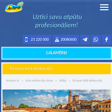
Uztici savu atpūtu
profesionāļiem!
23 220 000
20080600
GALAMĒRĶI
Eiropas lielā ekskursija
Antario.lv
»
Avio ekskursiju tūres
»
Itālija
» Eiropas lielā ekskursija