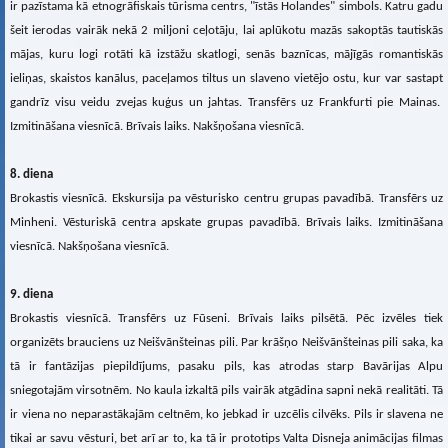
ir pazīstama kā etnogrāfiskais tūrisma centrs, "īstās Holandes" simbols. Katru gadu
šeit ierodas vairāk nekā 2 miljoni ceļotāju, lai aplūkotu mazās sakoptās tautiskās
mājas, kuru logi rotāti kā izstāžu skatlogi, senās baznīcas, mājīgās romantiskās
ieliņas, skaistos kanālus, paceļamos tiltus un slaveno vietējo ostu, kur var sastapt
gandrīz visu veidu zvejas kuģus un jahtas. Transfērs uz Frankfurti pie Mainas.
Izmitināšana viesnīcā. Brīvais laiks. Nakšņošana viesnīcā.
8. diena
Brokastis viesnīcā. Ekskursija pa vēsturisko centru grupas pavadībā. Transfērs uz
Minheni. Vēsturiskā centra apskate grupas pavadībā. Brīvais laiks. Izmitināšana
viesnīcā. Nakšņošana viesnīcā.
9. diena
Brokastis viesnīcā. Transfērs uz Fūseni. Brīvais laiks pilsētā. Pēc izvēles tiek
organizēts brauciens uz Neišvānšteinas pili. Par krāšņo Neišvānšteinas pili saka, ka
tā ir fantāzijas piepildījums, pasaku pils, kas atrodas starp Bavārijas Alpu
sniegotajām virsotnēm. No kaula izkaltā pils vairāk atgādina sapni nekā realitāti. Tā
ir viena no neparastākajām celtnēm, ko jebkad ir uzcēlis cilvēks. Pils ir slavena ne
tikai ar savu vēsturi, bet arī ar to, ka tā ir prototips Valta Disneja animācijas filmas