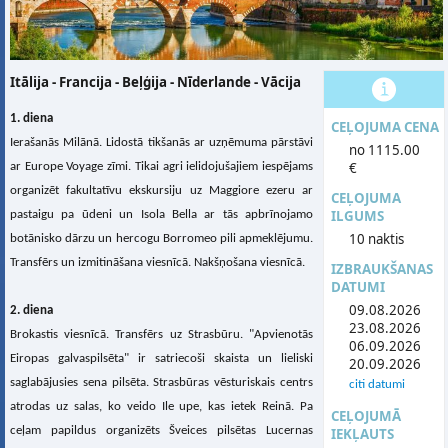
Itālija - Francija - Beļģija - Nīderlande - Vācija
1. diena
CEĻOJUMA CENA
Ierašanās Milānā. Lidostā tikšanās ar uzņēmuma pārstāvi
no 1115.00
€
ar Europe Voyage zīmi. Tikai agri ielidojušajiem iespējams
organizēt fakultatīvu ekskursiju uz Maggiore ezeru ar
CEĻOJUMA
ILGUMS
pastaigu pa ūdeni un Isola Bella ar tās apbrīnojamo
10 naktis
botānisko dārzu un hercogu Borromeo pili apmeklējumu.
Transfērs un izmitināšana viesnīcā. Nakšņošana viesnīcā.
IZBRAUKŠANAS
DATUMI
09.08.2026
2. diena
23.08.2026
Brokastis viesnīcā. Transfērs uz Strasbūru. "Apvienotās
06.09.2026
Eiropas galvaspilsēta" ir satriecoši skaista un lieliski
20.09.2026
saglabājusies sena pilsēta. Strasbūras vēsturiskais centrs
citi datumi
atrodas uz salas, ko veido Ile upe, kas ietek Reinā. Pa
CEĻOJUMĀ
ceļam papildus organizēts Šveices pilsētas Lucernas
IEKĻAUTS