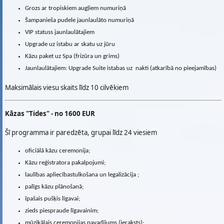
Grozs ar tropiskiem augļiem numuriņā
Šampanieša pudele jaunlaulāto numuriņā
VIP statuss jaunlaulātajiem
Upgrade uz istabu ar skatu uz jūru
Kāzu paket uz Spa (frizūra un grims)
Jaunlaulātajiem: Upgrade Suite istabas uz nakti (atkarībā no pieejamības)
Maksimālais viesu skaits līdz 10 cilvēkiem
Kāzas "Tides" - no 1600 EUR
Šī programma ir paredzēta, grupai līdz 24 viesiem
oficiālā kāzu ceremonija;
Kāzu reģistratora pakalpojumi;
laulības apliecībastulkošana un legalizācija ;
palīgs kāzu plānošanā;
īpašais pušķis līgavai;
zieds piespraude līgavainim;
mūzikālais ceremonijas pavadījums (ieraksts);