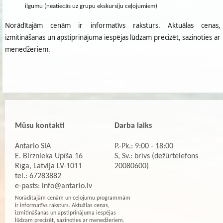
ilgumu (neatiecās uz grupu ekskursiju ceļojumiem)
Norādītajām cenām ir informatīvs raksturs. Aktuālas cenas,
izmitināšanas un apstiprinājuma iespējas lūdzam precizēt, sazinoties ar
menedžeriem.
Mūsu kontakti
Darba laiks
Antario SIA
P.-Pk.: 9:00 - 18:00
E. Birznieka Upīša 16
S, Sv.: brīvs (dežūrtelefons
Rīga, Latvija LV-1011
20080600)
tel.: 67283882
e-pasts:
info@antario.lv
Norādītajām cenām un ceļojumu programmām
ir informatīvs raksturs. Aktuālas cenas,
izmitināšanas un apstiprinājuma iespējas
lūdzam precizēt, sazinoties ar menedžeriem.