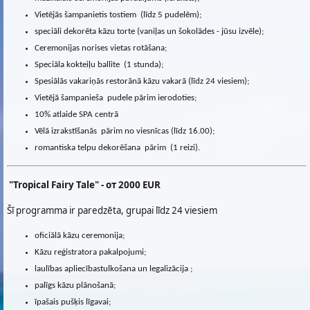
Vietējās šampanietis tostiem (līdz 5 pudelēm);
speciāli dekorēta kāzu torte (vaniļas un šokolādes - jūsu izvēle);
Ceremonijas norises vietas rotāšana;
Speciāla kokteiļu ballite (1 stunda);
Spesiālās vakariņās restorānā kāzu vakarā (līdz 24 viesiem);
Vietējā šampanieša pudele pārim ierodoties;
10% atlaide SPA centrā
Vēlā izrakstīšanās pārim no viesnīcas (līdz 16.00);
romantiska telpu dekorēšana pārim (1 reizi).
"Tropical Fairy Tale" - от 2000 EUR
Šī programma ir paredzēta, grupai līdz 24 viesiem
oficiālā kāzu ceremonija;
Kāzu reģistratora pakalpojumi;
laulības apliecībastulkošana un legalizācija ;
palīgs kāzu plānošanā;
īpašais pušķis līgavai;