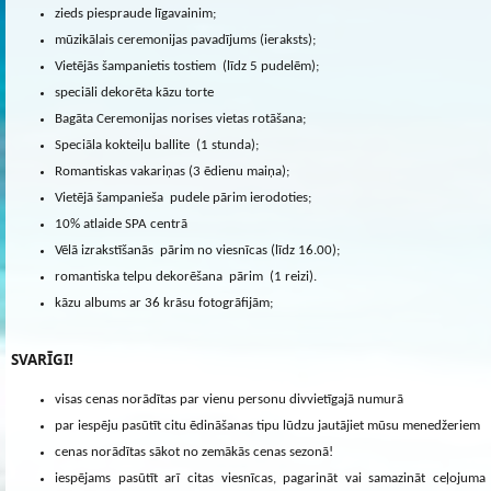
zieds piespraude līgavainim;
mūzikālais ceremonijas pavadījums (ieraksts);
Vietējās šampanietis tostiem (līdz 5 pudelēm);
speciāli dekorēta kāzu torte
Bagāta Ceremonijas norises vietas rotāšana;
Speciāla kokteiļu ballite (1 stunda);
Romantiskas vakariņas (3 ēdienu maiņa);
Vietējā šampanieša pudele pārim ierodoties;
10% atlaide SPA centrā
Vēlā izrakstīšanās pārim no viesnīcas (līdz 16.00);
romantiska telpu dekorēšana pārim (1 reizi).
kāzu albums ar 36 krāsu fotogrāfijām;
SVARĪGI!
visas cenas norādītas par vienu personu divvietīgajā numurā
par iespēju pasūtīt citu ēdināšanas tipu lūdzu jautājiet mūsu menedžeriem
cenas norādītas sākot no zemākās cenas sezonā!
iespējams pasūtīt arī citas viesnīcas, pagarināt vai samazināt ceļojuma