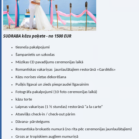
SUDRABA kāzu paķete
- no 1500 EUR
tiesneša pakalpojumi
Šampanietis un uzkodas
Mūzikas CD pavadījums ceremonijas laikā
Romantiskas vakariņas jaunlaulātajiem restorānā «Gardēdis»
Kāzu norises vietas dekorēšana
Pušķis līgavai un zieds piespraudei līgavainim
Fotogrāfa pakalpojumi (10 foto ceremonijas laikā)
kāzu torte
Laipnas vakariņas (1 ½ stundas) restorānā "a la carte"
Atsevišķs check-in / check-out pārim
Dāvana- pārsteigums
Romantiska brokastis numurā (no rīta pēc ceremonijas jaunlaulātajiem)
Grozs ar tropiskiem augļiem numuriņā