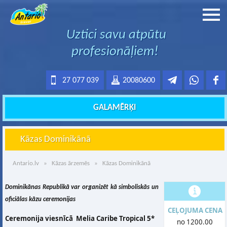
Uztici savu atpūtu
profesionāļiem!
27 077 039
20080600
GALAMĒRĶI
Kāzas Dominikānā
Antario.lv
»
Kāzas ārzemēs
» Kāzas Dominikānā
Dominikānas Republikā var organizēt kā simboliskās un
oficiālas kāzu ceremonijas
CEĻOJUMA CENA
Ceremonija viesnīcā
Melia Caribe Tropical 5*
no 1200.00