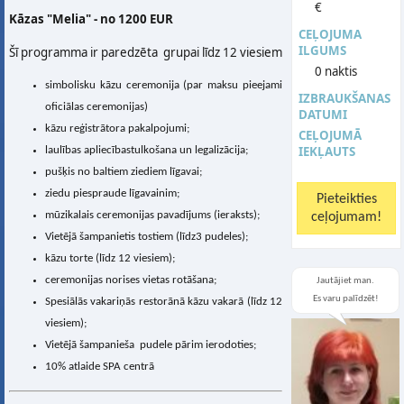
€
Kāzas "Melia" - no 1200 EUR
CEĻOJUMA
ILGUMS
Šī programma ir paredzēta grupai līdz 12 viesiem
0 naktis
simbolisku kāzu ceremonija (par maksu pieejami
IZBRAUKŠANAS
oficiālas ceremonijas)
DATUMI
kāzu reģistrātora pakalpojumi;
CEĻOJUMĀ
IEKĻAUTS
laulības apliecībastulkošana un legalizācija;
pušķis no baltiem ziediem līgavai;
ziedu piespraude līgavainim;
mūzikalais ceremonijas pavadījums (ieraksts);
Vietējā šampanietis tostiem (līdz3 pudeles);
kāzu torte (līdz 12 viesiem);
ceremonijas norises vietas rotāšana;
Jautājiet man.
Es varu palīdzēt!
Spesiālās vakariņās restorānā kāzu vakarā (līdz 12
viesiem);
Vietējā šampanieša pudele pārim ierodoties;
10% atlaide SPA centrā