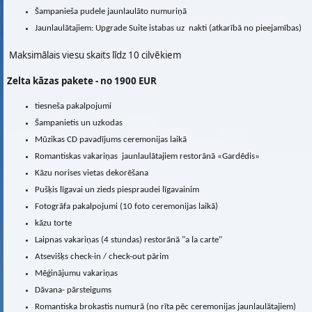
Šampanieša pudele jaunlaulāto numuriņā
Jaunlaulātajiem: Upgrade Suite istabas uz nakti (atkarībā no pieejamības)
Maksimālais viesu skaits līdz 10 cilvēkiem
Zelta kāzas pakete - no 1900 EUR
tiesneša pakalpojumi
Šampanietis un uzkodas
Mūzikas CD pavadījums ceremonijas laikā
Romantiskas vakariņas jaunlaulātajiem restorānā «Gardēdis»
Kāzu norises vietas dekorēšana
Pušķis līgavai un zieds piespraudei līgavainim
Fotogrāfa pakalpojumi (10 foto ceremonijas laikā)
kāzu torte
Laipnas vakariņas (4 stundas) restorānā "a la carte"
Atsevišķs check-in / check-out pārim
Mēģinājumu vakariņas
Dāvana- pārsteigums
Romantiska brokastis numurā (no rīta pēc ceremonijas jaunlaulātajiem)