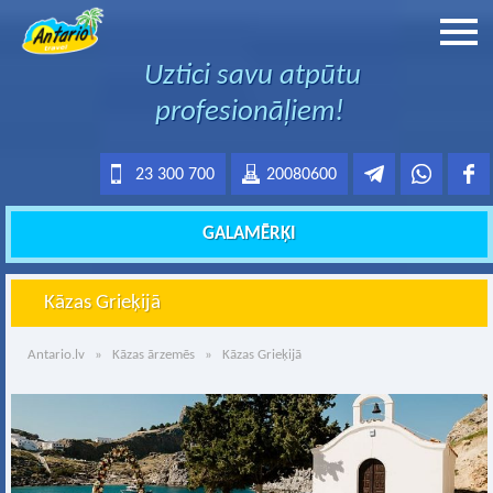
Uztici savu atpūtu
profesionāļiem!
23 300 700
20080600
GALAMĒRĶI
Kāzas Grieķijā
Antario.lv
»
Kāzas ārzemēs
» Kāzas Grieķijā