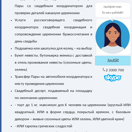
Пары со свадебным координатором для
Jautājiet man.
проверки деталей накануне церемонии
Es varu palīdzēt!
Услуги русскоговорящего свадебного
координатора: свадебная координация и
сопровождение церемонии бракосочетания в
день свадьбы
Подушечка или шкатулка для колец – на выбор
Букет невесты, бутоньерка жениха с доставкой
в отель проживания невесты (сезонные цветы,
зелень)
2 3300 700
Трансфер Пары на автомобиле координатора к
месту проведения церемонии
Свадебный десерт, подаваемый на площадку
по окончании церемонии:
- торт до 1 кг, максимум для 6 человек на церемонии (круглый ИЛИ
квадратный, ИЛИ в форме сердца, покрытый кремом, с базовым
декором – живые сезонные цветы ИЛИ зелень, ИЛИ цветной крем)
- ИЛИ тарелка греческих сладостей