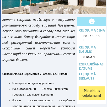
Хотите сыграть необычную и невероятно
романтическую свадьбу в Греции? Наверняка,
CEĻOJUMA CENA
первое, что приходит в голову, это свадьба
no 1430.00
на песчаном берегу бескрайнего синего моря
€
под размеренный аккомпанемент волн с
CEĻOJUMA
бескрайним синем морем.Мы устроим
ILGUMS
настоящий праздник, приправленный свежим
0 naktis
морским бризом.
IZBRAUKŠANAS
DATUMI
CEĻOJUMĀ
Символическая церемония у часовни Св. Николя
IEKĻAUTS
Бронирование даты церемонии
Русскоговорящий церемониймейстер -
представитель нашей компании
Услуги русскоговорящего свадебного
координатора: индивидуальная консультация