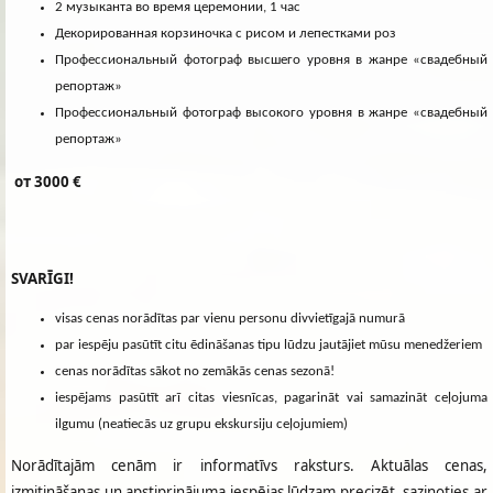
2 музыканта во время церемонии, 1 час
Декорированная корзиночка с рисом и лепестками роз
Профессиональный фотограф высшего уровня в жанре «свадебный
репортаж»
Профессиональный фотограф высокого уровня в жанре «свадебный
репортаж»
от 3000 €
SVARĪGI!
visas cenas norādītas par vienu personu divvietīgajā numurā
par iespēju pasūtīt citu ēdināšanas tipu lūdzu jautājiet mūsu menedžeriem
cenas norādītas sākot no zemākās cenas sezonā!
iespējams pasūtīt arī citas viesnīcas, pagarināt vai samazināt ceļojuma
ilgumu (neatiecās uz grupu ekskursiju ceļojumiem)
Norādītajām cenām ir informatīvs raksturs. Aktuālas cenas,
izmitināšanas un apstiprinājuma iespējas lūdzam precizēt, sazinoties ar