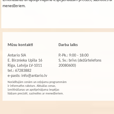
menedžeriem.
Mūsu kontakti
Darba laiks
Antario SIA
P.-Pk.: 9:00 - 18:00
E. Birznieka Upīša 16
S, Sv.: brīvs (dežūrtelefons
Rīga, Latvija LV-1011
20080600)
tel.: 67283882
e-pasts:
info@antario.lv
Norādītajām cenām un ceļojumu programmām
ir informatīvs raksturs. Aktuālas cenas,
izmitināšanas un apstiprinājuma iespējas
lūdzam precizēt, sazinoties ar menedžeriem.