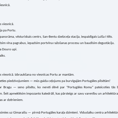
iesnīcā.
s viesnīcā.
ja pa Portu.
 panorāma, vēsturiskais centrs, San-Bentu dzelzceļa stacija, iespaidīgais Luīša I tilts.
sim vīna pagrabus, iepazīsim portvīna ražošanas procesu un baudīsim degustāciju.
a Douro upi.
aiks.
s viesnīcā. Izbraukšana no viesnīcas Portu ar mantām.
ieties piedzīvojumiem — mūs gaida ceļojums pa burvīgajām Portugāles pilsētām!
r Bragu — seno pilsētu, ko nereti dēvē par “Portugāles Romu” pateicoties tās ba
. Šeit apmeklēsim impozanto katedrāli, kas pārsteigs ar savu varenību un arhitektū
as ar dzērieniem.
simies uz Gimaraišu — pirmā Portugāles karaļa dzimteni. Viduslaiku centra arhitektūra