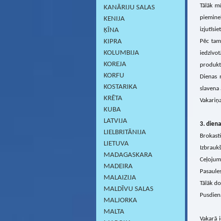
Tālāk mū
KANĀRIJU SALAS
pieminek
KENIJA
izjutīsi
ĶĪNA
KIPRA
Pēc tam 
KOLUMBIJA
iedzīvo
KOREJA
produkt
KORFU
Dienas 
KOSTARIKA
slavena
KRĒTA
Vakariņa
KUBA
LATVIJA
3
. diena
LIELBRITĀNIJA
Brokasti
LIETUVA
Izbrauk
MADAGASKARA
Ceļojums
MADEIRA
Pasaule
MALAIZIJA
Tālāk do
MALDĪVU SALAS
Pusdien
MALJORKA
MALTA
Vakarā i