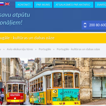
KONTAKTI
PAR MUMS
ATSAUKSMES PAR ANTARIO
SVARĪ
 savu atpūtu
ionāļiem!
200 80 60
ugāle - kultūras un dabas oāze
v
»
Avio ekskursiju tūres
»
Portugāle
» Portugāle - kultūras un dabas oāze