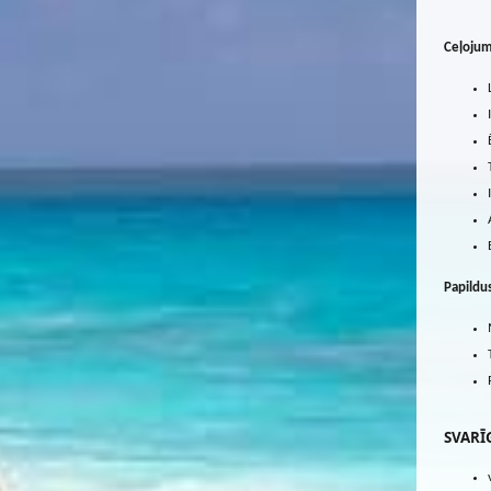
Ceļojum
Papildu
SVARĪG