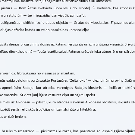
 mantojuma sarakstā; šeit jūs sajutīsiet autentisko viduslaiku atmosfēru.
pietura — Bom Žezus svētvieta (Bom Jesus do Monte). Šī svētvieta, kas atrodas kal
 un statujām — tie ir iespaidīgi gan vizuāli, gan garīgi.
oslēgumā apmeklēsim izcilo dabas objektu — Grutas de Moeda alas. Šī pazemes ala pā
tklājas dažādās krāsās un veido pasakainas kompozīcijas.
agāta dienas programma dosies uz Fatimu. Ierašanās un izmitināšana viesnīcā. Brīva
līties dievkalpojumā — īpaša iespēja sajust Fatimas svētceļnieku atmosfēru un pārdo
s viesnīcā. Izbraukšana no viesnīcas ar mantām.
ūs gaida ceļojums pa tā saukto Portugāles “Zelta loku” — gleznainām provinciālajām 
s apmeklēsim Batalju, kur atrodas varenīgais Bataljas klosteris — izcilā arhitektūr
ko varenību. Šī vieta ļauj izjust vēstures elpu un sajūtu spēku.
simies uz Alkobasu — pilsētu, kurā atrodas slavenais Alkobasas klosteris, iekļauts 
 izpētīt senās reliģiskās tradīcijas un izsmalcināto arhitektūru.
as ar dzērieniem.
 brauksim uz Nazarē — piekrastes kūrortu, kas pazīstams ar iespaidīgajiem viļņiem