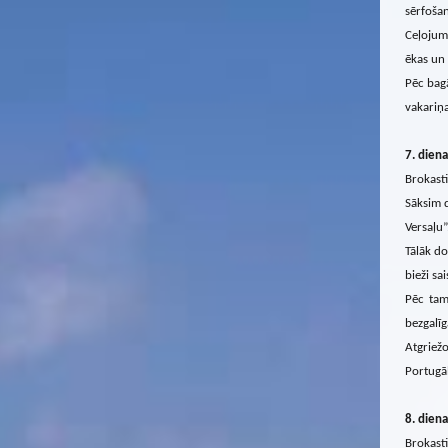
sērfošan
Ceļojum
ēkas un 
Pēc bag
vakariņa
7
. diena
Brokasti
Sāksim d
Versaļu”
Tālāk do
bieži sa
Pēc tam
bezgalīg
Atgriežo
Portugāl
8
. diena
Brokasti