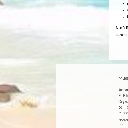
Norādī
sazino
Mūsu
Antar
E. Bi
Rīga,
tel.:
e-pa
Norādī
izmiti