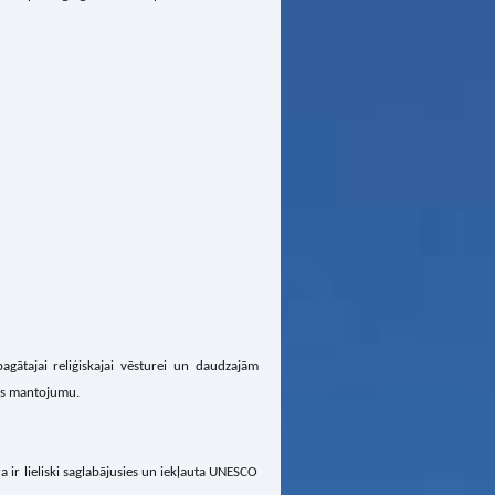
gātajai reliģiskajai vēsturei un daudzajām
ras mantojumu.
 ir lieliski saglabājusies un iekļauta UNESCO