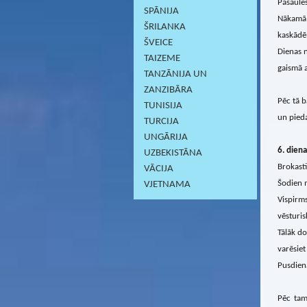
Pasaules
SPĀNIJA
Nākamā 
ŠRILANKA
kaskādēm
ŠVEICE
Dienas n
TAIZEME
gaismā a
TANZĀNIJA UN
ZANZIBĀRA
Pēc tā b
TUNISIJA
un pieda
TURCIJA
UNGĀRIJA
6
. diena
UZBEKISTĀNA
Brokasti
VĀCIJA
Šodien m
VJETNAMA
Vispirm
vēsturis
Tālāk do
varēsiet
Pusdien
Pēc tam