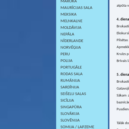
MAROKA
atpūta v
MAURĪCIJAS SALA
MEKSIKA
4
. diena
MELNKALNE
Brokasti
MOLDĀVIJA
Ekskursi
NEPĀLA
Pilsētas
NĪDERLANDE
Apmeklē
NORVĒĢIJA
PERU
Kruīzs p
POLIJA
Brīvais l
PORTUGĀLE
RODAS SALA
5
. diena
RUMĀNIJA
Brokasti
SARDĪNIJА
Gatavoj
SEIŠELU SALAS
Sākam a
SICĪLIJA
baznīcām
SINGAPŪRA
Pusdien
SLOVĀKIJA
SLOVĒNIJA
Tālāk do
SOMIJA / LAPZEME