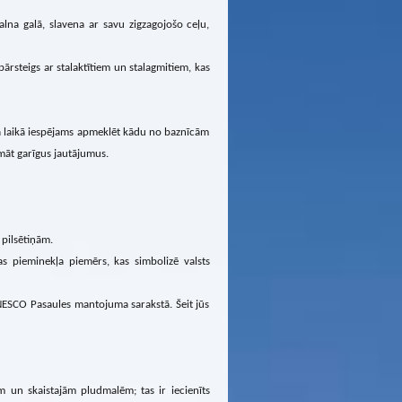
na galā, slavena ar savu zigzagojošo ceļu,
rsteigs ar stalaktītiem un stalagmitiem, kas
jā laikā iespējams apmeklēt kādu no baznīcām
māt garīgus jautājumus.
pilsētiņām.
as pieminekļa piemērs, kas simbolizē valsts
UNESCO Pasaules mantojuma sarakstā. Šeit jūs
 un skaistajām pludmalēm; tas ir iecienīts