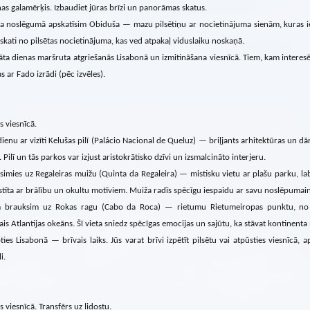
as galamērķis. Izbaudiet jūras brīzi un panorāmas skatus.
a noslēgumā apskatīsim Obiduša — mazu pilsētiņu ar nocietinājuma sienām, kuras ielī
skati no pilsētas nocietinājuma, kas ved atpakaļ viduslaiku noskaņā.
āta dienas maršruta atgriešanās Lisabonā un izmitināšana viesnīcā. Tiem, kam inter
s ar Fado izrādi (pēc izvēles).
s viesnīcā.
ienu ar vizīti Kelušas pilī (Palácio Nacional de Queluz) — briļjants arhitektūras un d
. Pilī un tās parkos var izjust aristokrātisko dzīvi un izsmalcināto interjeru.
simies uz Regaleiras muižu (Quinta da Regaleira) — mistisku vietu ar plašu parku, la
istīta ar brālību un okultu motīviem. Muiža radīs spēcīgu iespaidu ar savu noslēpumai
 brauksim uz Rokas ragu (Cabo da Roca) — rietumu Rietumeiropas punktu, no k
ais Atlantijas okeāns. Šī vieta sniedz spēcīgas emocijas un sajūtu, ka stāvat kontinenta
ties Lisabonā — brīvais laiks. Jūs varat brīvi izpētīt pilsētu vai atpūsties viesnīcā
i.
s viesnīcā. Transfērs uz lidostu.