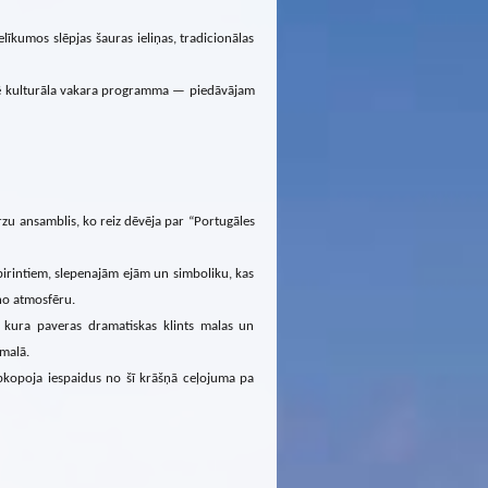
kumos slēpjas šauras ieliņas, tradicionālas
esē kulturāla vakara programma — piedāvājam
ārzu ansamblis, ko reiz dēvēja par “Portugāles
birintiem, slepenajām ejām un simboliku, kas
no atmosfēru.
ura paveras dramatiskas klints malas un
 malā.
, apkopoja iespaidus no šī krāšņā ceļojuma pa