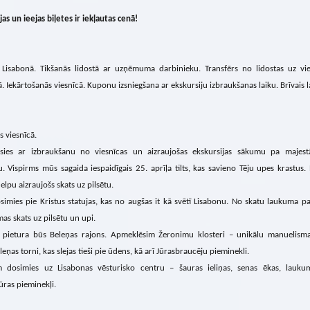
jas un ieejas biļetes ir iekļautas cenā!
s Lisabonā. Tikšanās lidostā ar uzņēmuma darbinieku. Transfērs no lidostas uz vi
. Iekārtošanās viesnīcā. Kuponu izsniegšana ar ekskursiju izbraukšanas laiku. Brīvais l
s viesnīcā.
ksies ar izbraukšanu no viesnīcas un aizraujošas ekskursijas sākumu pa majestā
. Vispirms mūs sagaida iespaidīgais 25. aprīļa tilts, kas savieno Tēju upes krastus.
elpu aizraujošs skats uz pilsētu.
simies pie Kristus statujas, kas no augšas it kā svētī Lisabonu. No skatu laukuma p
s skats uz pilsētu un upi.
pietura būs Beleņas rajons. Apmeklēsim Žeronimu klosteri – unikālu manuelisma 
eleņas torni, kas slejas tieši pie ūdens, kā arī Jūrasbraucēju pieminekli.
 dosimies uz Lisabonas vēsturisko centru – šauras ieliņas, senas ēkas, lauku
ūras pieminekļi.