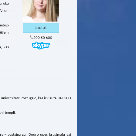
baroka
īvi un
ietējo
tējiem
200 80 600
ā, kas
 universitāte Portugālē, kas iekļauta UNESCO
ni-templi.
kars – pastaiga gar Douro upes krastmalu vai