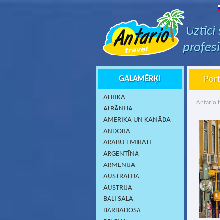
Uztici
profes
GALAMĒRĶI
Port
ĀFRIKA
Antario.l
ALBĀNIJA
AMERIKA UN KANĀDA
ANDORA
ARĀBU EMIRĀTI
ARGENTĪNA
ARMĒNIJA
AUSTRĀLIJA
AUSTRIJA
BALI SALA
BARBADOSA