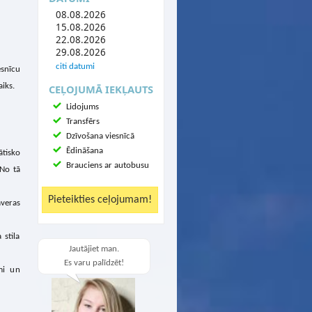
08.08.2026
15.08.2026
22.08.2026
29.08.2026
citi datumi
esnīcu
aiks.
CEĻOJUMĀ IEKĻAUTS
Lidojums
Transfērs
Dzīvošana viesnīcā
Ēdināšana
tisko
Brauciens ar autobusu
 No tā
averas
stila
Jautājiet man.
Es varu palīdzēt!
mi un