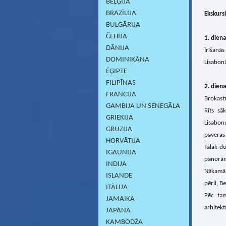
BEĻĢIJA
BRAZĪLIJA
Ekskursi
BULGĀRIJA
ČEHIJA
1. diena
DĀNIJA
Īrīšanā
DOMINIKĀNA
Lisabonā
ĒĢIPTE
FILIPĪNAS
2
. diena
FRANCIJA
Brokasti
GAMBIJA UN SENEGĀLA
Rīts sā
GRIEĶIJA
Lisabonu
GRUZIJA
paveras 
HORVĀTIJA
Tālāk do
IGAUNIJA
panorāma
INDIJA
Nākamā 
ISLANDE
pērli, B
ITĀLIJA
Pēc tam
JAMAIKA
arhitekt
JAPĀNA
KAMBODŽA