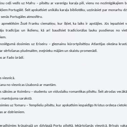
su ceļš vedīs uz Mafru – pilsētu ar varenīgu karaļa pili, vienu no nozīmīgākajiem 
ļiem Portugālē. Šeit apskatīsiet unikālu karaļa bibliotēku, uzzināsiet par monarhu dz
et senās Portugāles atmosfēru.
apmeklēsim Žozē Franku ciematiņu, kur šķiet, ka laiks ir apstājies. Jūs iepazīsiet v
tāju tradīcijas un ikdienu, kā arī baudīsiet tradicionālas lauku pusdienas no vie
iem.
noslēgumā dosimies uz Eriseiru – gleznainu kūrortpilsētiņu Atlantijas okeāna krast
 ar sērfošanas pludmalēm, zvejnieku mājām un skaistu promenādi.
s ar Fado izrādi.
s viesnīcā.
šana no viesnīcas Lisabonā ar mantām.
 sāksies ar Koimbru – studentu un viduslaiku romantikas pilsētu. Šeit atrodas vecākā
s mantojuma sarakstā.
simies uz Tomaru – Templiešu pilsētu, kur apskatīsim iespaidīgo Kristus ordeņa cietoks
as ar dzērieniem.
eradīsimies krāsainajā un dzīvīgajā Portu pilsētā. Iekārtošanās viesnīcā. Brīvais va