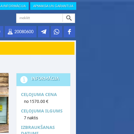
GA INFORMĀCIJA
APMAKSA UN GARANTIJA
0
20080600
INFORMĀCIJA
CEĻOJUMA CENA
no 1570.00 €
CEĻOJUMA ILGUMS
7 naktis
IZBRAUKŠANAS
DATUMI