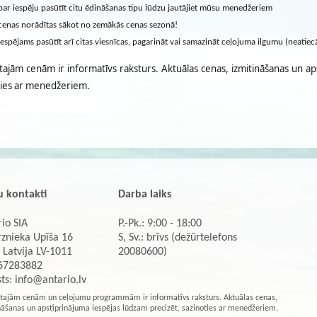
par iespēju pasūtīt citu ēdināšanas tipu lūdzu jautājiet mūsu menedžeriem
cenas norādītas sākot no zemākās cenas sezonā!
iespējams pasūtīt arī citas viesnīcas, pagarināt vai samazināt ceļojuma ilgumu (neatie
tajām cenām ir informatīvs raksturs. Aktuālas cenas, izmitināšanas un ap
ties ar menedžeriem.
 kontakti
Darba laiks
io SIA
P.-Pk.: 9:00 - 18:00
rznieka Upīša 16
S, Sv.: brīvs (dežūrtelefons
 Latvija LV-1011
20080600)
 67283882
sts:
info@antario.lv
tajām cenām un ceļojumu programmām ir informatīvs raksturs. Aktuālas cenas,
nāšanas un apstiprinājuma iespējas lūdzam precizēt, sazinoties ar menedžeriem.