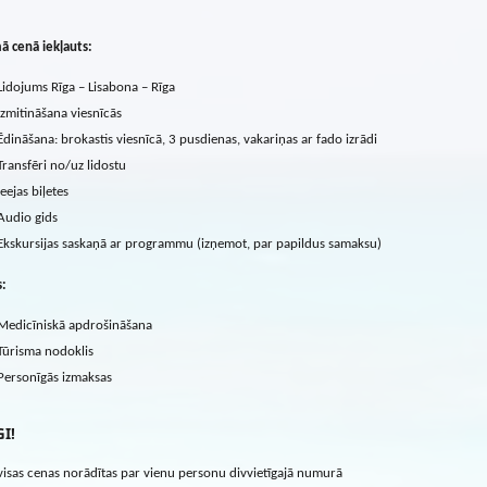
ā cenā iekļauts:
Lidojums Rīga – Lisabona – Rīga
Izmitināšana viesnīcās
Ēdināšana: brokastis viesnīcā, 3 pusdienas, vakariņas ar fado izrādi
Transfēri no/uz lidostu
Ieejas biļetes
Audio gids
Ekskursijas saskaņā ar programmu (izņemot, par papildus samaksu)
s:
Medicīniskā apdrošināšana
Tūrisma nodoklis
Personīgās izmaksas
I!
visas cenas norādītas par vienu personu divvietīgajā numurā