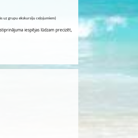
cās uz grupu ekskursiju ceļojumiem)
stiprinājuma iespējas lūdzam precizēt,