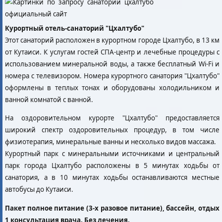
Курортный отель-санаторий "Цхалтубо"
Этот санаторий расположен в курортном городе Цхалтубо, в 13 км
от Кутаиси. К услугам гостей СПА-центр и лечебные процедуры с
использованием минеральной воды, а также бесплатный Wi-Fi и
номера с телевизором. Номера курортного санатория "Цхалтубо"
оформлены в теплых тонах и оборудованы холодильником и
ванной комнатой с ванной.
На оздоровительном курорте "Цхалтубо" предоставляется
широкий спектр оздоровительных процедур, в том числе
физиотерапия, минеральные ванны и несколько видов массажа.
Курортный парк с минеральными источниками и центральный
парк города Цхалтубо расположены в 5 минутах ходьбы от
санатория, а в 10 минутах ходьбы останавливаются местные
автобусы до Кутаиси.
Пакет полное питание (3-х разовое питание), бассейн, отдых
1 консультация врача. Без лечения.