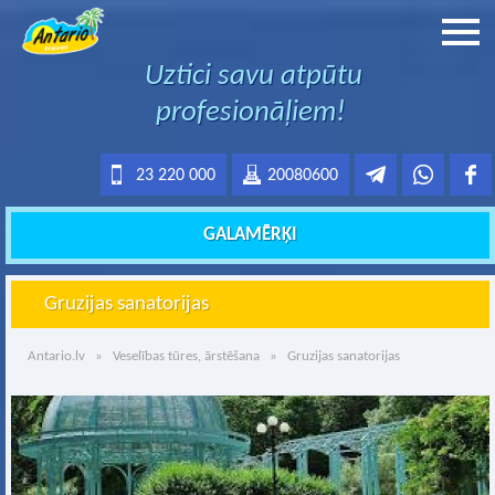
Uztici savu atpūtu
profesionāļiem!
23 220 000
20080600
GALAMĒRĶI
Gruzijas sanatorijas
Antario.lv
»
Veselības tūres, ārstēšana
» Gruzijas sanatorijas