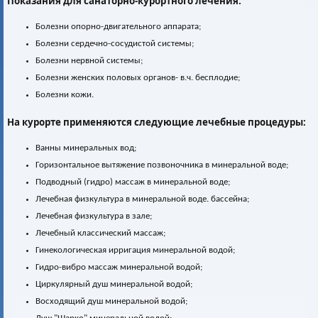
Показания для санаторно-курортного лечения:
Болезни опорно-двигательного аппарата;
Болезни сердечно-сосудистой системы;
Болезни нервной системы;
Болезни женских половых органов- в.ч. бесплодие;
Болезни кожи.
На курорте применяются следующие лечебные процедуры:
Ванны минеральных вод;
Горизонтальное вытяжение позвоночника в минеральной воде;
Подводный (гидро) массаж в минеральной воде;
Лечебная физкультура в минеральной воде. бассейна;
Лечебная физкультура в зале;
Лечебный классический массаж;
Гинекологическая ирригация минеральной водой;
Гидро-вибро массаж минеральной водой;
Циркулярный душ минеральной водой;
Восходящий душ минеральной водой;