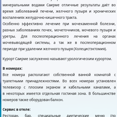
минеральными водами Саирме отличные результаты даёт во
время заболеваний печени, желчного пузыря и хронических
воспалениях желудочно-кишечного тракта.
Особенно эффективно лечение при мочекаменной болезни,
разных заболеваниях почек, мочеточников, мочевого пузыря и
уретры. Для послеоперационного лечения на органах
мочевыводящей системы, а так же в послеоперационном
периоде при удалении желчного пузыря (Холецистэктомия).
Курорт Саирме заслуженно называют урологическим курортом.
В номерах:
Все номера располагают собственной ванной комнатой с
туалетными принадлежностями. Во всех номерах установлен
телевизор с плоским экраном и кабельными каналами, а
в некоторых имеется отдельная гостиная зона. В большинстве
номеров также оборудован балкон.
Сервис в отеле:
Ресторан, бар, специальные диетические меню (по