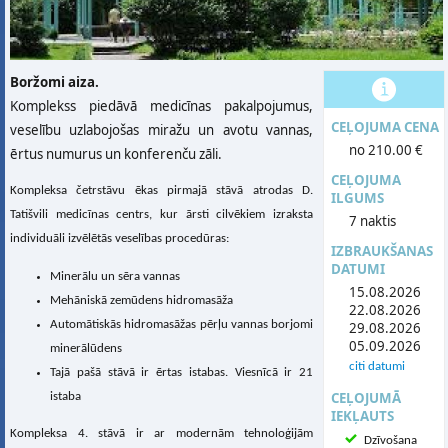
Boržomi aiza.
Komplekss piedāvā medicīnas pakalpojumus,
CEĻOJUMA CENA
veselību uzlabojošas miražu un avotu vannas,
no 210.00 €
ērtus numurus un konferenču zāli.
CEĻOJUMA
Kompleksa četrstāvu ēkas pirmajā stāvā atrodas D.
ILGUMS
Tatišvili medicīnas centrs, kur ārsti cilvēkiem izraksta
7 naktis
individuāli izvēlētās veselības procedūras:
IZBRAUKŠANAS
DATUMI
Minerālu un sēra vannas
15.08.2026
Mehāniskā zemūdens hidromasāža
22.08.2026
Automātiskās hidromasāžas pērļu vannas borjomi
29.08.2026
05.09.2026
minerālūdens
citi datumi
Tajā pašā stāvā ir ērtas istabas. Viesnīcā ir 21
CEĻOJUMĀ
istaba
IEKĻAUTS
Kompleksa 4. stāvā ir ar modernām tehnoloģijām
Dzīvošana