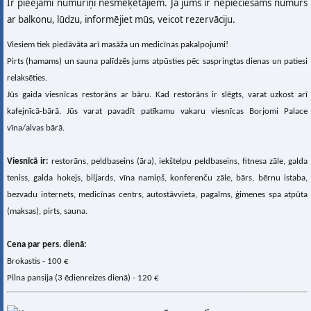
Ir pieejami numuriņi nesmēķētājiem. Ja jums ir nepieciešams numurs
ar balkonu, lūdzu, informējiet mūs, veicot rezervāciju.
Viesiem tiek piedāvāta arī masāža un medicīnas pakalpojumi!
Pirts (hamams) un sauna palīdzēs jums atpūsties pēc saspringtas dienas un patiesi
relaksēties.
Jūs gaida viesnīcas restorāns ar bāru. Kad restorāns ir slēgts, varat uzkost arī
kafejnīcā-bārā. Jūs varat pavadīt patīkamu vakaru viesnīcas Borjomi Palace
vīna/alvas bārā.
Viesnīcā ir:
restorāns, peldbaseins (āra), iekštelpu peldbaseins, fitnesa zāle, galda
teniss, galda hokejs, biljards, vīna namiņš, konferenču zāle, bārs, bērnu istaba,
bezvadu internets, medicīnas centrs, autostāvvieta, pagalms, ģimenes spa atpūta
(maksas), pirts, sauna.
Cena par pers. dienā:
Brokastis - 100 €
Pilna pansija (3 ēdienreizes dienā) - 120 €