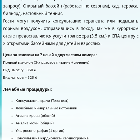
запросу). Открытый бассейн (работает по сезонам), сад, терраса,
бильярд, настольный теннис.
Гости могут получить консультацию терапевта или подышать
горным воздухом, отправившись в поход. Так же в курортном
отеле предоставляются услуги трансфера (3,5 км.) к СПА-центру с
2 открытыми бассейнами для детей и взрослых.
Цена за человека на 7 ночей
в двухместном номере:
Полный пансион (3-х разовое питание + лечение)
Вид на реку - 350 €
Вид на горы - 325 €
Лечебные процедуры:
Консультация врача (Терапевт)
Лечебные миниральные источники
Анализ крови (общий)
Анализ мочи (общий)
Ультросонография (1 орган)
Консультация кардиолога- кардиограмма