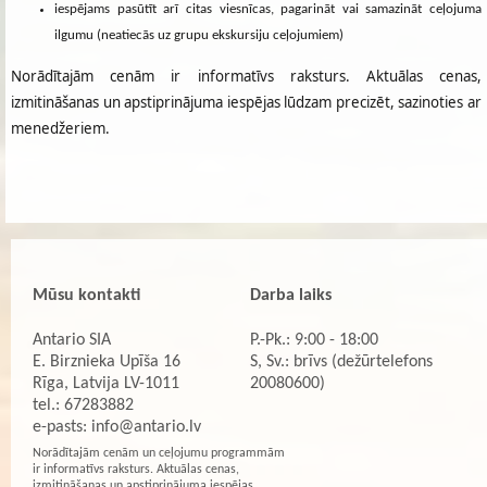
iespējams pasūtīt arī citas viesnīcas, pagarināt vai samazināt ceļojuma
ilgumu (neatiecās uz grupu ekskursiju ceļojumiem)
Norādītajām cenām ir informatīvs raksturs. Aktuālas cenas,
izmitināšanas un apstiprinājuma iespējas lūdzam precizēt, sazinoties ar
menedžeriem.
Mūsu kontakti
Darba laiks
Antario SIA
P.-Pk.: 9:00 - 18:00
E. Birznieka Upīša 16
S, Sv.: brīvs (dežūrtelefons
Rīga, Latvija LV-1011
20080600)
tel.: 67283882
e-pasts:
info@antario.lv
Norādītajām cenām un ceļojumu programmām
ir informatīvs raksturs. Aktuālas cenas,
izmitināšanas un apstiprinājuma iespējas