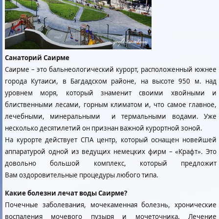
Санаторий Саирме
Саирме – это бальнеологический курорт, расположенный южнее
города Кутаиси, в Багдадском районе, на высоте 950 м. над
уровнем моря, который знаменит своими хвойными и
блиственными лесами, горным климатом и, что самое главное,
лечебными, минеральными и термальными водами. Уже
несколько десятилетий он признан важной курортной зоной.
На курорте действует СПА центр, который оснащен новейшей
аппаратурой одной из ведущих немецких фирм – «Крафт». Это
довольно большой комплекс, который предложит
Bам оздоровительные процедуры любого типа.
Какие болезни лечат воды Саирме?
Почечные заболевания, мочекаменная болезнь, хронические
воспаления мочевого пузыря и мочеточника. Лечение