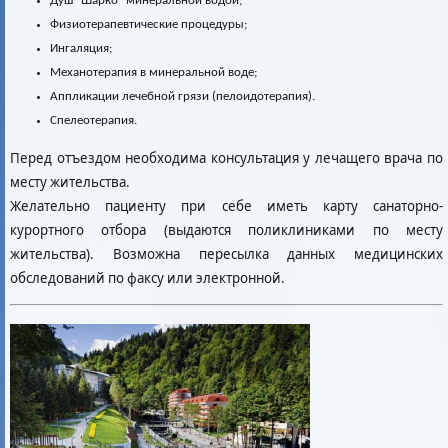
Душ "Шарко" минеральной водой;
Физиотерапевтические процедуры;
Ингаляция;
Механотерапия в минеральной воде;
Аппликации лечебной грязи (пелоидотерапия).
Спелеотерапия.
Перед отъездом необходима консультация у лечащего врача по
месту жительства.
Желательно пациенту при себе иметь карту санаторно-
курортного отбора (выдаются поликлиниками по месту
жительства). Возможна пересылка данных медицинских
обследований по факсу или электронной.