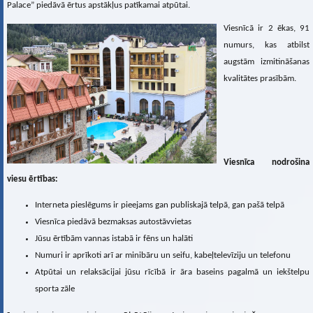
Palace” piedāvā ērtus apstākļus patīkamai atpūtai.
Viesnīcā ir 2 ēkas, 91
numurs, kas atbilst
augstām izmitināšanas
kvalitātes prasībām.
Viesnīca nodrošina
viesu ērtības
:
Interneta pieslēgums ir pieejams gan publiskajā telpā, gan pašā telpā
Viesnīca piedāvā bezmaksas autostāvvietas
Jūsu ērtībām vannas istabā ir fēns un halāti
Numuri ir aprīkoti arī ar minibāru un seifu, kabeļtelevīziju un telefonu
Atpūtai un relaksācijai jūsu rīcībā ir āra baseins pagalmā un iekštelpu
sporta zāle