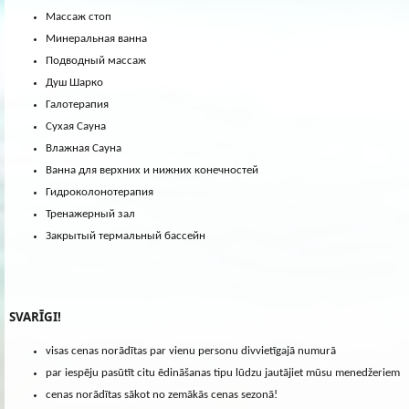
Массаж стоп
Минеральная ванна
Подводный массаж
Душ Шарко
Галотерапия
Сухая Сауна
Влажная Сауна
Ванна для верхних и нижних конечностей
Гидроколонотерапия
Тренажерный зал
Закрытый термальный бассейн
SVARĪGI!
visas cenas norādītas par vienu personu divvietīgajā numurā
par iespēju pasūtīt citu ēdināšanas tipu lūdzu jautājiet mūsu menedžeriem
cenas norādītas sākot no zemākās cenas sezonā!