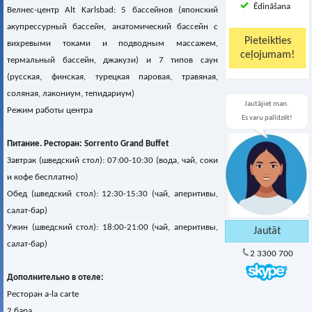
Ēdināšana
Велнес-центр Alt Karlsbad: 5 бассейнов (японский
акупрессурный бассейн, анатомический бассейн с
вихревыми токами и подводным массажем,
термальный бассейн, джакузи) и 7 типов саун
(русская, финская, турецкая паровая, травяная,
соляная, лакониум, тепидариум)
Jautājiet man.
Режим работы центра
Es varu palīdzēt!
Питание. Ресторан: Sorrento Grand Buffet
Завтрак (шведский стол): 07:00-10:30 (вода, чай, соки
и кофе бесплатно)
Обед (шведский стол): 12:30-15:30 (чай, аперитивы,
салат-бар)
Ужин (шведский стол): 18:00-21:00 (чай, аперитивы,
салат-бар)
2 3300 700
Дополнительно в отеле:
Ресторан a-la carte
2 бара