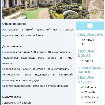
Общее описание:
Расположен в тихой курортной части города,
CEĻOJUMA CENA
недалеко от набережной Теплы.
no 1048.00
€
До источников
CEĻOJUMA
Гейзерная колоннада 600 метров (10 минут пешком)
ILGUMS
Мельничная колоннада 1000 метров (15 минут
5 naktis
пешком)
IZBRAUKŠANAS
Садовая колоннада 1400 метров (20 минут пешком)
DATUMI
Минеральная вода подведена в санаторий,
CEĻOJUMĀ
используется для процедур
IEKĻAUTS
Собственный питьевой источник в отеле: Вржидло
Lidojums
Transfērs
SPA&Wellness:
Dzīvošana
viesnīcā
Плавательный бассейн