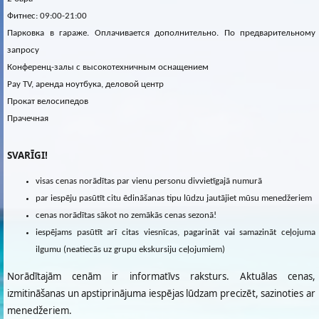
Фитнес: 09:00-21:00
Парковка в гараже. Оплачивается дополнительно. По предварительному
запросу
Конференц-залы с высокотехничным оснащением
Pay TV, аренда ноутбука, деловой центр
Прокат велосипедов
Прачечная
SVARĪGI!
visas cenas norādītas par vienu personu divvietīgajā numurā
par iespēju pasūtīt citu ēdināšanas tipu lūdzu jautājiet mūsu menedžeriem
cenas norādītas sākot no zemākās cenas sezonā!
iespējams pasūtīt arī citas viesnīcas, pagarināt vai samazināt ceļojuma
ilgumu (neatiecās uz grupu ekskursiju ceļojumiem)
Norādītajām cenām ir informatīvs raksturs. Aktuālas cenas,
izmitināšanas un apstiprinājuma iespējas lūdzam precizēt, sazinoties ar
menedžeriem.