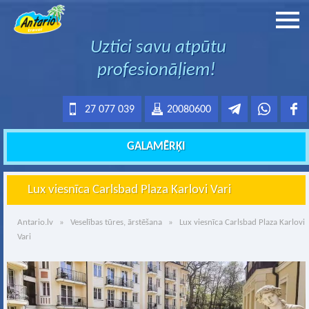
Uztici savu atpūtu
profesionāļiem!
27 077 039
20080600
GALAMĒRĶI
Lux viesnīca Carlsbad Plaza Karlovi Vari
Antario.lv
»
Veselības tūres, ārstēšana
» Lux viesnīca Carlsbad Plaza Karlovi
Vari