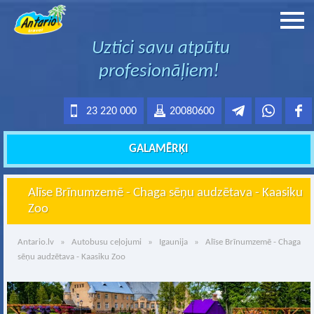
Uztici savu atpūtu
profesionāļiem!
23 220 000
20080600
GALAMĒRĶI
Alīse Brīnumzemē - Chaga sēņu audzētava - Kaasiku
Zoo
Antario.lv
»
Autobusu ceļojumi
»
Igaunija
» Alīse Brīnumzemē - Chaga
sēņu audzētava - Kaasiku Zoo