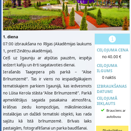
1. diena
07:00 izbraukšana no Rīgas (Akadēmijas laukums
CEĻOJUMA CENA
1, pretī Zinātņu akadēmijai).
no 40.00 €
Ceļš uz Igauniju ar atpūtas pauzēm, iespēja
iedzert kafiju un ērti sagatavoties dienai.
CEĻOJUMA
ILGUMS
Ierašanās Taagepera pils parkā – “Alise
0 naktis
Brīnumzemē”. Tas ir viens no iespaidīgākajiem
tematiskajiem parkiem Igaunijā, kas iedvesmots
IZBRAUKŠANAS
DATUMI
no Lūisa Kerola stāsta “Alise Brīnumzemē”. Parkā
CEĻOJUMĀ
apmeklētājus sagaida pasakaina atmosfēra,
IEKĻAUTS
krāšņas ziedu kompozīcijas, mākslinieciskas
Brauciens ar
instalācijas un dažādi tematiski objekti, kas rada
autobusu
sajūtu kā īstā brīnumzemē. Brīvais laiks
pastaigām, fotografēšanai un parka baudīšanai.