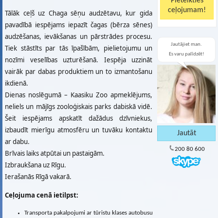
Tālāk ceļš uz Chaga sēņu audzētavu, kur gida
pavadībā iespējams iepazīt čagas (bērza sēnes)
audzēšanas, ievākšanas un pārstrādes procesu.
Jautājiet man.
Tiek stāstīts par tās īpašībām, pielietojumu un
Es varu palīdzēt!
nozīmi veselības uzturēšanā. Iespēja uzzināt
vairāk par dabas produktiem un to izmantošanu
ikdienā.
Dienas noslēgumā – Kaasiku Zoo apmeklējums,
neliels un mājīgs zooloģiskais parks dabiskā vidē.
Šeit iespējams apskatīt dažādus dzīvniekus,
izbaudīt mierīgu atmosfēru un tuvāku kontaktu
ar dabu.
200 80 600
Brīvais laiks atpūtai un pastaigām.
Izbraukšana uz Rīgu.
Ierašanās Rīgā vakarā.
Ceļojuma cenā ietilpst:
Transporta pakalpojumi ar tūristu klases autobusu