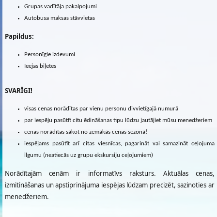
Grupas vadītāja pakalpojumi
Autobusa maksas stāvvietas
Papildus:
Personīgie izdevumi
Ieejas biļetes
SVARĪGI!
visas cenas norādītas par vienu personu divvietīgajā numurā
par iespēju pasūtīt citu ēdināšanas tipu lūdzu jautājiet mūsu menedžeriem
cenas norādītas sākot no zemākās cenas sezonā!
iespējams pasūtīt arī citas viesnīcas, pagarināt vai samazināt ceļojuma
ilgumu (neatiecās uz grupu ekskursiju ceļojumiem)
Norādītajām cenām ir informatīvs raksturs. Aktuālas cenas,
izmitināšanas un apstiprinājuma iespējas lūdzam precizēt, sazinoties ar
menedžeriem.