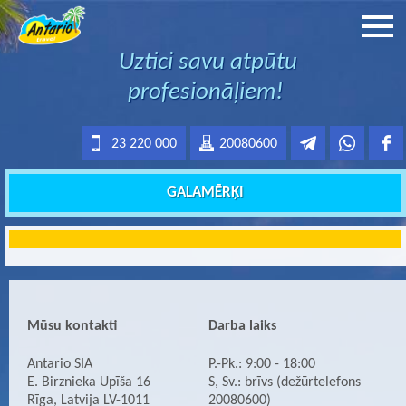
Uztici savu atpūtu
profesionāļiem!
23 220 000
20080600
GALAMĒRĶI
Mūsu kontakti
Darba laiks
Antario SIA
P.-Pk.: 9:00 - 18:00
E. Birznieka Upīša 16
S, Sv.: brīvs (dežūrtelefons
Rīga, Latvija LV-1011
20080600)