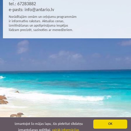
tel.: 67283882
e-pasts:
info@antario.lv
Norādītajām cenām un ceļojumu programmām
ir informatīvs raksturs. Aktuālas cenas,
izmitināšanas un apstiprinājuma iespējas
lūdzam precizēt, sazinoties ar menedžeriem.
Izmantojot šo mājas lapu, Jūs piekrītat sīkdatņu
OK
izmantošanas politikai.
vairāk informācijas